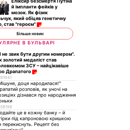
аче
Гості думають, що
"Нічого нав'язувати
Еліксир безсмертя Путіна
поки не
це закуска з
не буду". Драпатий
й імпланти фейків у
мозок. Як фізик
 мережу
ресторану. Як
розповів, яку
ьчук, який обіцяв генетичну
імки
приготувати ніжні
професію обрав йог
, став "героєм"
баклажанні
син
рулетики без зайвого
Більше новин
7 серпня, 19.28
БУЛЬВАР
жиру
ВАР
УЛЯРНЕ В БУЛЬВАРІ
7 серпня, 20.16
БУЛЬВАР
Я не звик бути другим номером".
к золотий медаліст став
оловкомом ЗСУ – найцікавіше
ро Драпатого
81641
Мішуня, доця народилася!"
рапатий розповів, як уночі на
озиціях дізнався про народження
оньки
58198
одайте це в кожну банку – й
гірки під капроновою кришкою
е перекиснуть. Рецепт без