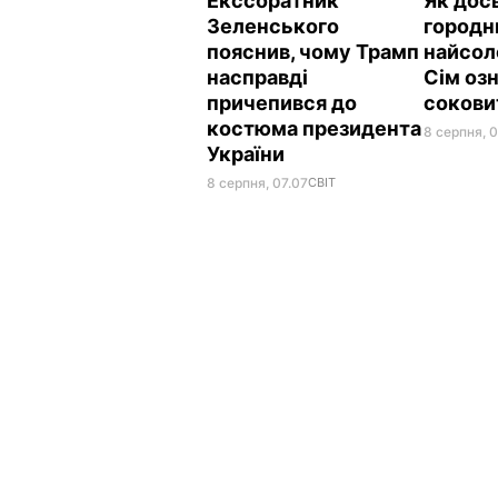
Екссоратник
Як дос
Зеленського
городн
пояснив, чому Трамп
найсол
насправді
Сім озн
причепився до
сокови
костюма президента
8 серпня, 
України
8 серпня, 07.07
СВІТ