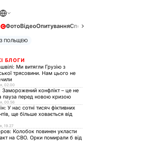
в
Фото
Відео
Опитування
Спецпроєкти
Війна в Укра
 З ПОЛЬЩЕЮ
І БЛОГИ
швілі:
Ми витягли Грузію з
ської трясовини. Нам цього не
ачили
я, 02.00
:
Заморожений конфлікт – це не
а пауза перед новою кризою
я, 00.56
ін:
У нас сотні тисяч фіктивних
нтів, ще більше ховається від
я, 19.27
оров:
Колобок повинен укласти
акт на СВО. Орки помирали б від