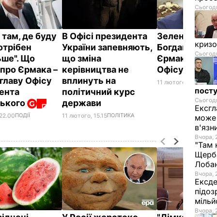
Сьогодн
 там, де буду
В Офісі президента
Зеленський з
криз
отрібен
України запевняють,
Богдана і при
Сьогодн
ьше". Що
що зміна
Єрмака глав
 про Єрмака –
керівництва не
Офісу прези
 главу Офісу
вплинуть на
11 лютого, 11.39
ПОЛ
посту
ента
політичний курс
Сьогодн
ського
держави
Ексгл
11 лютого, 15.15
ПОЛІТИКА
 22.00
ПОДІЇ
може 
в'язн
Вчора, 
"Там 
Щерба
Лоба
Вчора, 
Ексде
підоз
мільй
Вчора, 