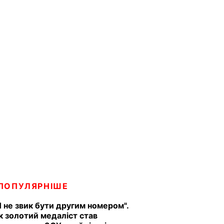
ПОПУЛЯРНІШЕ
Я не звик бути другим номером".
к золотий медаліст став