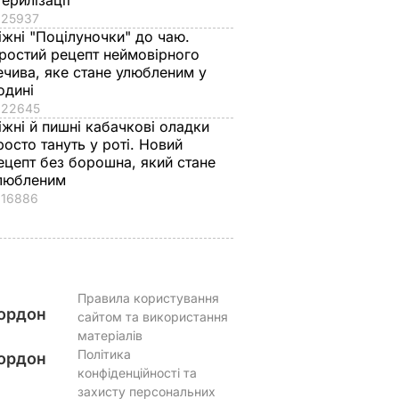
терилізації
25937
іжні "Поцілуночки" до чаю.
ростий рецепт неймовірного
ечива, яке стане улюбленим у
одині
22645
іжні й пишні кабачкові оладки
росто тануть у роті. Новий
ецепт без борошна, який стане
любленим
16886
Правила користування
ордон
сайтом та використання
матеріалів
Політика
ордон
конфіденційності та
захисту персональних