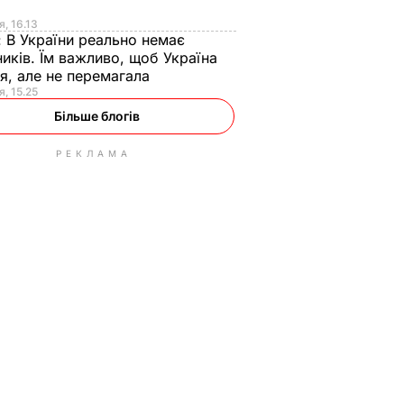
я
я, 16.13
:
В України реально немає
иків. Їм важливо, щоб Україна
я, але не перемагала
я, 15.25
Більше блогів
РЕКЛАМА