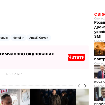
СВІ
Сьогодн
Розві
дроно
украї
ЗМІ
енція
брифінг
Андрій Єрмак
Сьогодн
 тимчасово окупованих
Читати
пост
Сьогодн
РЕКЛАМА
костю
Сьогодн
проб