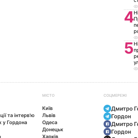
с
4
Н
П
п
р
5
Н
п
р
у
МІСТО
СОЦМЕРЕЖІ
Київ
Дмитро Г
ції та інтерв'ю
Львів
Гордон
х у Гордона
Одеса
Дмитро Г
Донецьк
Гордон
р
Харків