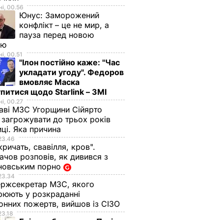
і, 00.56
Юнус:
Заморожений
конфлікт – це не мир, а
пауза перед новою
вільнив
ою
значив
і, 00.51
ою
"Ілон постійно каже: "Час
дента
укладати угоду". Федоров
вмовляє Маска
ІТИКА
питися щодо Starlink – ЗМІ
і, 00.27
аві МЗС Угорщини Сійярто
загрожувати до трьох років
иці. Яка причина
23.46
кричать, свавілля, кров".
чов розповів, як дивився з
новським порно
23.34
ржсекретар МЗС, якого
рюють у розкраданні
онних пожертв, вийшов із СІЗО
23.18