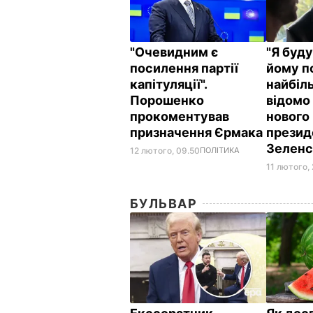
"Очевидним є
"Я буду
посилення партії
йому п
капітуляції".
найбіл
Порошенко
відомо
прокоментував
нового
призначення Єрмака
презид
Зелен
12 лютого, 09.50
ПОЛІТИКА
11 лютого,
БУЛЬВАР