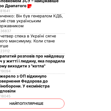
оловкомом ЗСУ – найцікавіше
ро Драпатого
81641
інченко:
Він був генералом КДБ,
кий став українським
ержавником
36837
 четвер спека в Україні сягне
вого максимуму. Коли стане
егше
23112
рапатий розповів про найдовшу
іч у житті і людину, яка порадила
ому виходити з "котла"
19094
жерело з ОП відкинуло
овернення Федорова до
іноборони. У ексміністра
ідповіли
18045
НАЙПОПУЛЯРНІШЕ