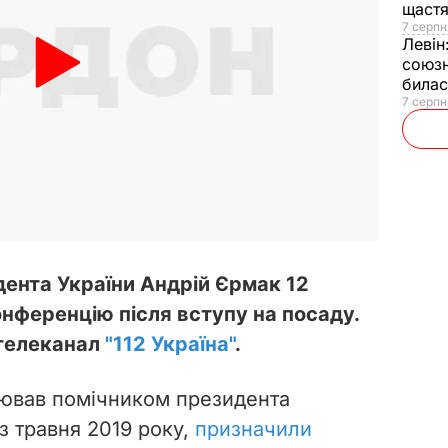
щаст
7 серпн
Левін
союзн
билас
7 серпн
дента України Андрій Єрмак 12
нференцію після вступу на посаду.
 телеканал
"112 Україна"
.
цював помічником президента
 травня 2019 року,
призначили