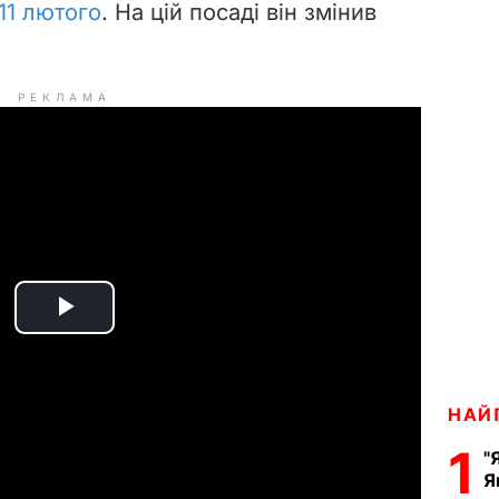
11 лютого
. На цій посаді він змінив
РЕКЛАМА
P
l
НАЙ
a
1
"
y
Я