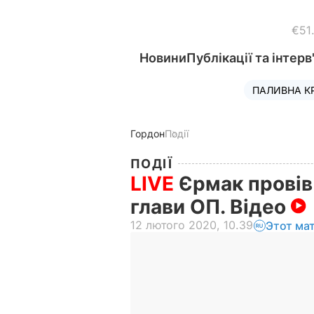
€51
Новини
Публікації та інтерв
ПАЛИВНА К
Гордон
Події
ПОДІЇ
LIVE
Єрмак провів
глави ОП. Відео
12 лютого 2020, 10.39
Этот ма