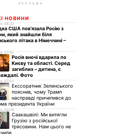
РЕКЛАМА
ЖІ НОВИНИ
і, 08.22
дка США пов’язала Росію з
м, який знайшли біля
нського літака в Німеччині –
і, 07.55
Росія вночі вдарила по
Києву та області. Серед
загиблих – дитина, є
раждалі. Фото
і, 07.07
Екссоратник Зеленського
пояснив, чому Трамп
насправді причепився до
ма президента України
і, 02.00
Саакашвілі:
Ми витягли
Грузію з російської
трясовини. Нам цього не
ачили