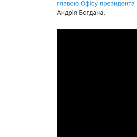
главою Офісу президента 
Андрія Богдана.