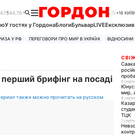
.67
$44.76
+18 КИЇВ
'ю
У гостях у Гордона
Блоги
Бульвар
LIVE
Ексклюзи
РИЗА У РФ
ПЕРЕГОВОРИ ПРО МИР В УКРАЇНІ
ВІДНОСИНИ
СВІЖ
Саака
росій
проб
 перший брифінг на посаді
8 серпн
Юнус
мир, 
териал также можно прочитать на русском
8 серпн
Казар
студе
ТЦК
7 серпн
Невз
контр