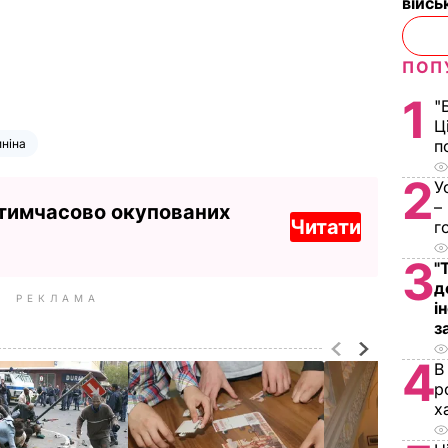
війс
ПОП
1
"
Ц
ніна
п
2
У
–
 тимчасово окупованих
Читати
г
3
"
д
РЕКЛАМА
і
з
4
В
р
х