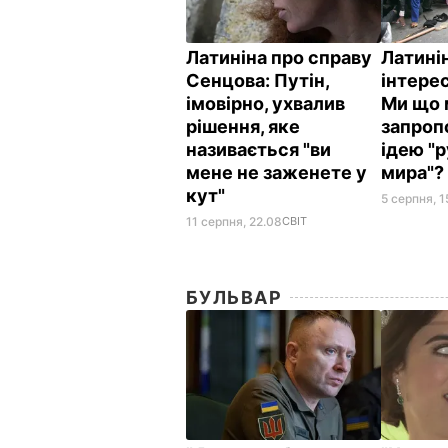
Латиніна про справу
Латині
Сенцова: Путін,
інтере
імовірно, ухвалив
Ми що 
рішення, яке
запроп
називається "ви
ідею "
мене не заженете у
мира"
кут"
5 серпня, 1
11 серпня, 22.08
СВІТ
БУЛЬВАР