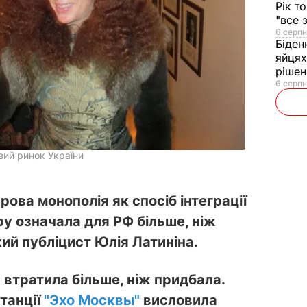
Рік т
"все 
6 серпн
Біден
яйцях
рішен
6 серпн
вий ринок України
ова монополія як спосіб інтеграції
у означала для РФ більше, ніж
ий публіцист Юлія Латиніна.
 втратила більше, ніж придбала.
станції
"Эхо Москвы"
висловила