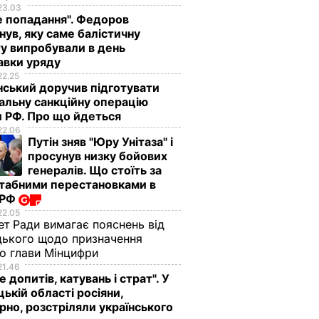
23.03
е попадання". Федоров
нув, яку саме балістичну
у випробували в день
авки уряду
22.25
ський доручив підготувати
альну санкційну операцію
 РФ. Про що йдеться
22.06
Путін зняв "Юру Унітаза" і
просунув низку бойових
генералів. Що стоїть за
табними перестановками в
 РФ
22.05
ет Ради вимагає пояснень від
ького щодо призначення
о глави Мінцифри
21.46
е допитів, катувань і страт". У
ькій області росіяни,
рно, розстріляли українського