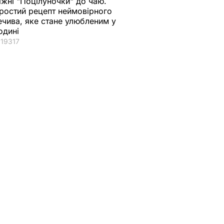
іжні "Поцілуночки" до чаю.
ростий рецепт неймовірного
ечива, яке стане улюбленим у
опоную
Латиніна про моряків
Латиніна про нове
одині
ти
із підводного човна
отруєння
19317
"Курськ": Їх можна
"Новачком": Двоє
 на
було врятувати, якби,
наркоманів
исту
як у Таїланді, Росія
виявилися
ких
першого ж дня
успішнішими, аніж
звернулася до
уся британська
іноземців
спеціальна поліція
15 липня, 10.02
СВІТ
8 липня, 19.53
СВІТ