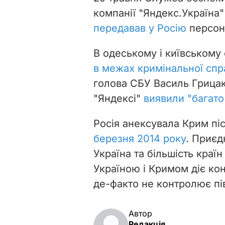
компанії "Яндекс.Україна
передавав у Росію
персона
В одеському і київському
в межах кримінальної спр
голова СБУ Василь Грицак
"Яндексі"
виявили "багато
Росія анексувала Крим пі
березня 2014 року
. Приєд
Україна та більшість краї
Україною і Кримом діє ко
де-факто не контролює пі
Автор
Редакція