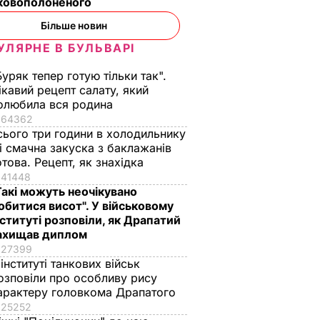
ьковополоненого
Більше новин
УЛЯРНЕ В БУЛЬВАРІ
Буряк тепер готую тільки так".
ікавий рецепт салату, який
олюбила вся родина
64362
сього три години в холодильнику
 і смачна закуска з баклажанів
отова. Рецепт, як знахідка
41448
Такі можуть неочікувано
обитися висот". У військовому
нституті розповіли, як Драпатий
ахищав диплом
27399
 інституті танкових військ
озповіли про особливу рису
арактеру головкома Драпатого
25252