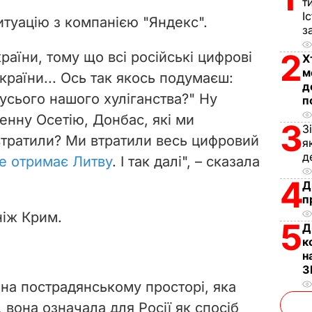
V
т
І
итуацію з компанією "Яндекс".
з
i
2
раїни, тому що всі російські цифрові
Х
d
м
країни... Ось так якось подумаєш:
д
e
усього нашого хуліганства?" Ну
п
енну Осетію, Донбас, які ми
3
o
З
втратили? Ми втратили весь цифровий
я
д
е отримає Литву
. І так далі", – сказала
4
Д
п
ніж Крим.
5
Д
к
н
З
 на пострадянському просторі, яка
вона означала для Росії як спосіб