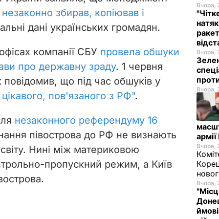
Вчора, 
"
незаконно збирав, копіював і
"Чітк
натяк
льні дані українських громадян.
ракет
відст
 офісах компанії СБУ
провела обшуки
Вчора, 
Зелен
ави про державну зраду
.
1 червня
спеці
проти
 повідомив, що під час обшуків у
Вчора, 
 цікавого, пов'язаного з РФ"
.
сля
незаконного референдуму 16
масш
нання півострова до РФ не визнають
армії
Вчора, 
н світу. Нині між материковою
Коміт
нтрольно-пропускний режим, а Київ
Корец
новог
вострова.
Вчора, 
"Місц
Донец
ймові