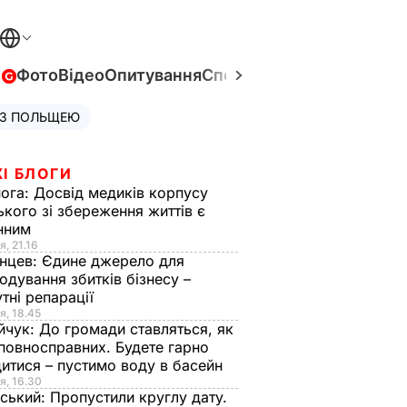
в
Фото
Відео
Опитування
Спецпроєкти
Війна в Укра
 З ПОЛЬЩЕЮ
І БЛОГИ
нога:
Досвід медиків корпусу
ького зі збереження життів є
інним
я, 21.16
нцев:
Єдине джерело для
одування збитків бізнесу –
тні репарації
я, 18.45
йчук:
До громади ставляться, як
повносправних. Будете гарно
итися – пустимо воду в басейн
я, 16.30
ський:
Пропустили круглу дату.