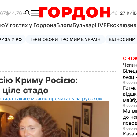
.67
$44.76
+27 КИЇВ
'ю
У гостях у Гордона
Блоги
Бульвар
LIVE
Ексклюзи
РИЗА У РФ
ПЕРЕГОВОРИ ПРО МИР В УКРАЇНІ
ВІДНОСИНИ
СВІЖ
Чепи
Білец
безц
сію Криму Росією:
6 серпн
Гетма
 ціле стадо
відшк
ериал также можно прочитать на русском
майбу
6 серпн
Матві
до не
повод
6 серпн
Казан