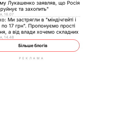
ому Лукашенко заявляв, що Росія
зруйнує та захопить"
я, 16.07
ко:
Ми застрягли в "міндічгейті і
 по 17 грн". Пропонуємо прості
ня, а від влади хочемо складних
я, 14.48
Більше блогів
РЕКЛАМА