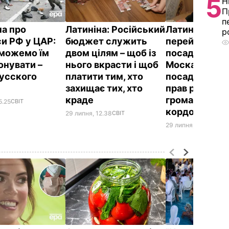
5
Н
П
п
на про
Латиніна: Російський
Латиніна: Пр
р
си РФ у ЦАР:
бюджет служить
перейменува
можемо їм
двом цілям – щоб із
посаду
онувати –
нього вкрасти і щоб
Москалькової
русского
платити тим, хто
посаду із зах
?
захищає тих, хто
прав російсь
краде
громадян за
5.25
СВІТ
кордоном
29 липня, 12.38
СВІТ
29 липня, 10.41
СВІТ