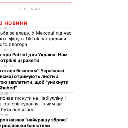
РЕКЛАМА
ЖІ НОВИНИ
і, 00.47
ьба за владу. У Мексиці під час
го ефіру в TikTok застрелили
ого блогера
і, 00.29
 про Patriot для України: Нам
отрібні ці ракети
і, 00.13
а стала бізнесом". Українські
иємці отримують листи з
ою заплатити, щоб "уникнути
Shahed"
23.58
 почав тиснути на Набіулліну і
в тон спілкування. Із чим це
бути пов'язано
23.28
ов назвав "найкращу зброю"
 російської балістики