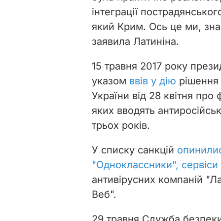
інтеграції пострадянськог
який Крим. Ось це ми, знає
заявила Латиніна.
15 травня 2017 року през
указом
ввів у дію
рішення 
України від 28 квітня про
яких вводять антиросійські
трьох років.
У списку санкцій
опинилис
"Одноклассники", сервіси 
антивірусних компаній "Л
Веб".
29 травня Служба безпек