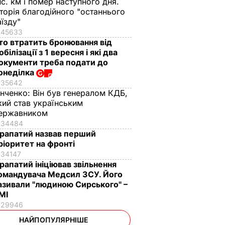
ис. км і помер наступного дня.
сторія благодійного "останнього
аїзду"
45633
то втратить бронювання від
обілізації з 1 вересня і які два
окументи треба подати до
онеділка
35642
інченко:
Він був генералом КДБ,
кий став українським
ержавником
34484
рапатий назвав перший
ріоритет на фронті
34147
рапатий ініціював звільнення
омандувача Медсил ЗСУ. Його
азивали "людиною Сирського" –
МІ
29946
НАЙПОПУЛЯРНІШЕ