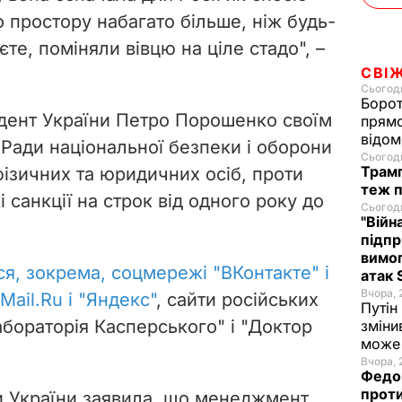
о простору набагато більше, ніж будь-
те, поміняли вівцю на ціле стадо", –
СВІ
Сьогодн
Борот
идент України Петро Порошенко своїм
прямо
відом
Ради національної безпеки і оборони
Сьогодн
Трамп
 фізичних та юридичних осіб, проти
теж п
 санкції на строк від одного року до
Сьогодн
"Війн
підпр
вимог
я, зокрема, соцмережі "ВКонтакте" і
атак 
Вчора, 
Mail.Ru і "Яндекс"
, сайти російських
Путін
абораторія Касперського" і "Доктор
зміни
може 
Вчора, 
Федор
проти
и України заявила, що менеджмент