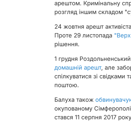
арештом. Кримінальну сп
розгляд іншим складом "с
24 жовтня арешт активіст
Проте 29 листопада
"Верх
рішення.
1 грудня Роздольненськи
домашній арешт
, але заб
спілкуватися зі свідками 
поштою.
Балуха також
обвинувачую
окупованому Сімферополі,
стався 11 серпня 2017 року