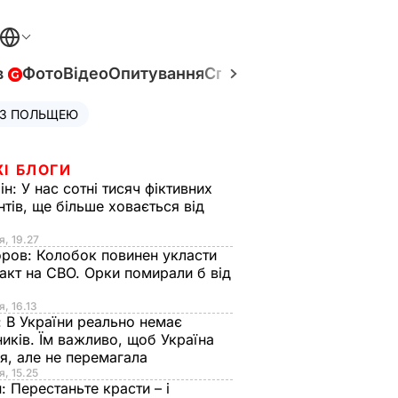
в
Фото
Відео
Опитування
Спецпроєкти
Війна в Укр
 З ПОЛЬЩЕЮ
ЖІ БЛОГИ
ін:
У нас сотні тисяч фіктивних
нтів, ще більше ховається від
я, 19.27
оров:
Колобок повинен укласти
акт на СВО. Орки помирали б від
я
я, 16.13
:
В України реально немає
иків. Їм важливо, щоб Україна
я, але не перемагала
я, 15.25
н:
Перестаньте красти – і