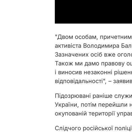
"Двом особам, причетним 
активіста Володимира Бал
Зазначених осіб вже огол
Також ми дамо правову оці
і виносив незаконні ріше
відповідальності", – зая
Підозрювані раніше служ
України, потім перейшли 
окупованій території упра
Слідчого російської поліц