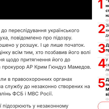
1
"
a
н
с
y
н
V
2
З
до переслідування українського
я
i
д
уха, повідомлено про підозру.
3
ошено у розшук. І це лише початок.
Д
d
п
нку всім тим, хто позбавив його волі
e
4
ння щодо притягнення його до
У
с
вив прокурор АР Крим Гюндуз Мамедов.
o
л
5
или в правоохоронних органах
Д
п
на службу до незаконно створених на
М
влінь ФСБ і МВС Росії.
в
ії підозрюють у незаконному