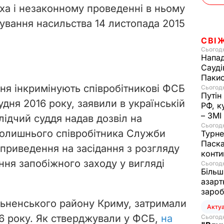
ха і незаконному проведенні в ньому
ування насильства 14 листопада 2015
СВІ
Сьогодн
Напад
Сауді
Пакис
я інкримінують співробітникові ФСБ
Сьогодн
Путін
удня 2016 року, заявили в українській
РФ, к
– ЗМІ
слідчий суддя надав дозвіл на
Сьогодн
колишнього співробітника Служби
Турне
Паска
 приведення на засідання з розгляду
конти
ння запобіжного заходу у вигляді
Сьогодн
Більш
азарт
зароб
льненського району Криму, затримали
Акту
16 року. Як стверджували у ФСБ,
на
Сьогодн