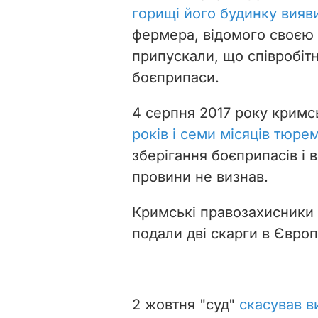
горищі його будинку вияв
фермера, відомого своєю
припускали, що співробіт
боєприпаси.
4 серпня 2017 року кримс
років і семи місяців тюре
зберігання боєприпасів і 
провини не визнав.
Кримські правозахисники
подали дві скарги в Європ
2 жовтня "суд"
скасував в