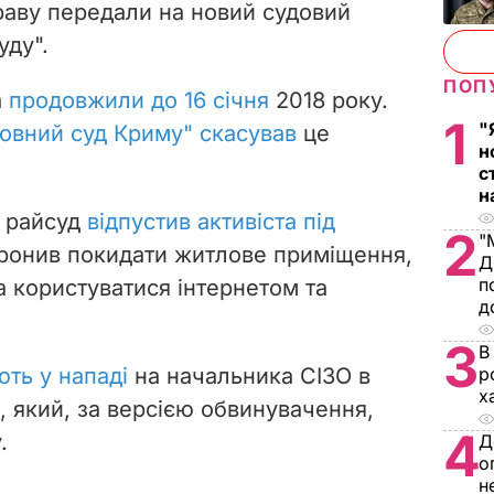
раву передали на новий судовий
уду".
ПОП
а
продовжили до 16 січня
2018 року.
1
"
овний суд Криму" скасував
це
н
с
н
й райсуд
відпустив активіста під
2
"
оронив покидати житлове приміщення,
Д
п
та користуватися інтернетом та
д
3
В
ть у нападі
на начальника СІЗО в
р
х
 який, за версією обвинувачення,
4
.
Д
о
н