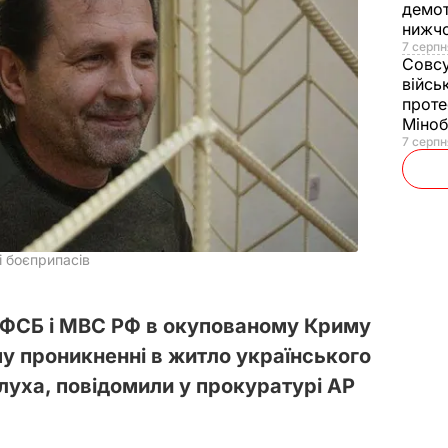
демот
нижч
7 серпн
Совс
війсь
проте
Міно
7 серпн
і боєприпасів
ь ФСБ і МВС РФ в окупованому Криму
у проникненні в житло українського
луха, повідомили у прокуратурі АР