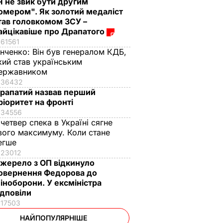
Я не звик бути другим
омером". Як золотий медаліст
тав головкомом ЗСУ –
айцікавіше про Драпатого
61561
інченко:
Він був генералом КДБ,
кий став українським
ержавником
36432
рапатий назвав перший
ріоритет на фронті
34556
 четвер спека в Україні сягне
вого максимуму. Коли стане
егше
23012
жерело з ОП відкинуло
овернення Федорова до
іноборони. У ексміністра
ідповіли
17503
НАЙПОПУЛЯРНІШЕ