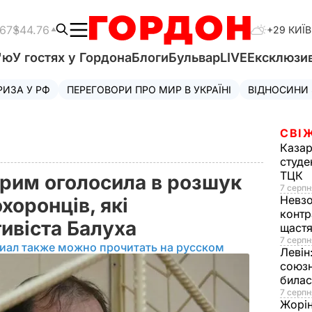
.67
$44.76
+29 КИЇВ
'ю
У гостях у Гордона
Блоги
Бульвар
LIVE
Ексклюзи
РИЗА У РФ
ПЕРЕГОВОРИ ПРО МИР В УКРАЇНІ
ВІДНОСИНИ
СВІ
Казар
студе
ТЦК
рим оголосила в розшук
7 серпн
Невз
хоронців, які
контр
тивіста Балуха
щаст
7 серпн
иал также можно прочитать на русском
Левін
союзн
билас
7 серпн
Жорі