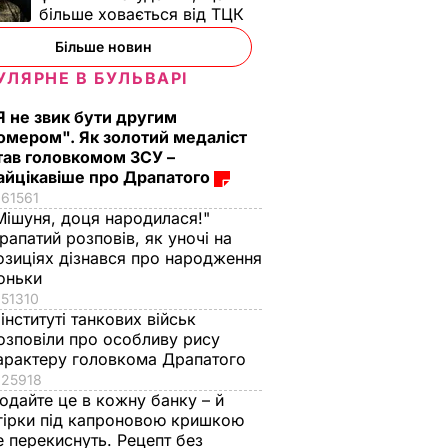
більше ховається від ТЦК
Більше новин
УЛЯРНЕ В БУЛЬВАРІ
Я не звик бути другим
омером". Як золотий медаліст
тав головкомом ЗСУ –
айцікавіше про Драпатого
61561
Мішуня, доця народилася!"
рапатий розповів, як уночі на
озиціях дізнався про народження
оньки
51310
 інституті танкових військ
озповіли про особливу рису
арактеру головкома Драпатого
25918
одайте це в кожну банку – й
гірки під капроновою кришкою
е перекиснуть. Рецепт без