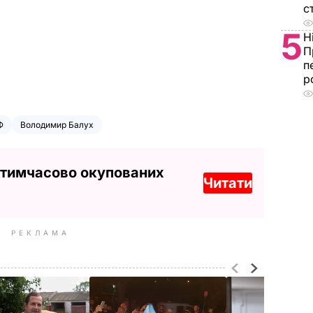
с
5
Н
П
п
р
Ф
Володимир Балух
 тимчасово окупованих
Читати
РЕКЛАМА