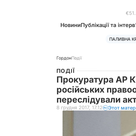
€51
Новини
Публікації та інтерв
ПАЛИВНА К
Гордон
Події
ПОДІЇ
Прокуратура АР К
російських правоо
переслідували ак
8 грудня 2017, 17.12
Этот матер