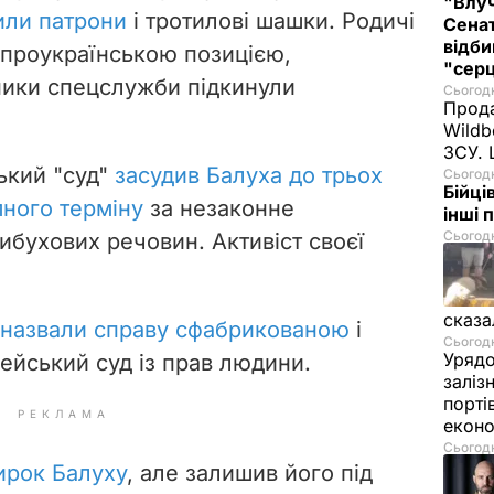
"Влуч
или патрони
і тротилові шашки. Родичі
Сенат
відби
 проукраїнською позицією,
"серц
ники спецслужби підкинули
Сьогодн
Прода
Wildb
ЗСУ. 
ький "суд"
засудив Балуха до трьох
Сьогодн
Бійці
много терміну
за незаконне
інші 
Сьогодн
вибухових речовин. Активіст своєї
сказа
назвали справу сфабрикованою
і
Сьогодн
Урядо
ейський суд із прав людини.
заліз
порті
РЕКЛАМА
екон
Сьогодн
ирок Балуху
, але залишив його під