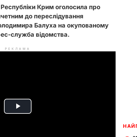
Республіки Крим оголосила про
ичетним до переслідування
Володимира Балуха на окупованому
ес-служба відомства.
РЕКЛАМА
P
l
НАЙ