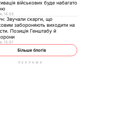
ивація військових буде набагато
ою
я, 14.03
ун:
Звучали скарги, що
ковим забороняють виходити на
сти. Позиція Генштабу й
борони
я, 13.07
Більше блогів
РЕКЛАМА