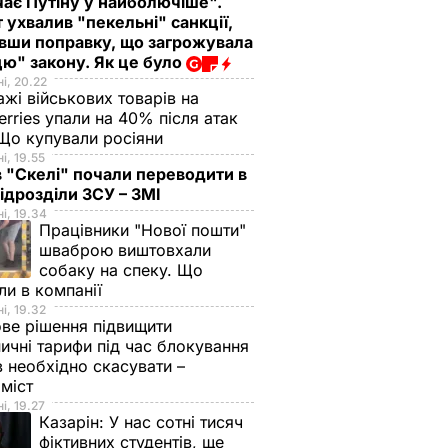
ає Путіну у найболючіше".
 ухвалив "пекельні" санкції,
вши поправку, що загрожувала
ю" закону. Як це було
і, 20.22
жі військових товарів на
erries упали на 40% після атак
Що купували росіяни
і, 19.55
в "Скелі" почали переводити в
підрозділи ЗСУ – ЗМІ
і, 19.34
Працівники "Нової пошти"
шваброю виштовхали
собаку на спеку. Що
ли в компанії
і, 19.32
ве рішення підвищити
ничні тарифи під час блокування
в необхідно скасувати –
оміст
і, 19.27
Казарін:
У нас сотні тисяч
фіктивних студентів, ще