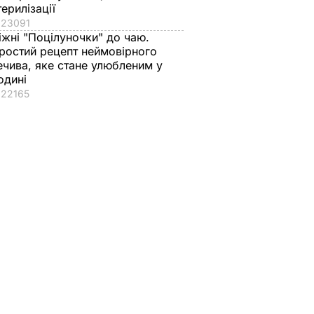
терилізації
23091
іжні "Поцілуночки" до чаю.
ростий рецепт неймовірного
ечива, яке стане улюбленим у
одині
22165