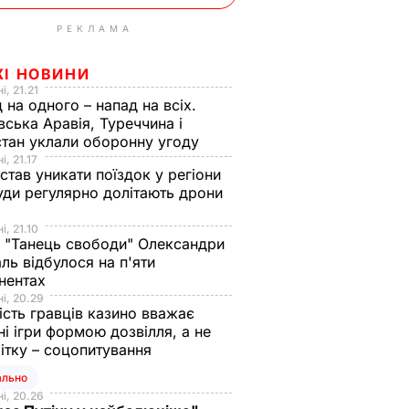
РЕКЛАМА
ЖІ НОВИНИ
і, 21.21
 на одного – напад на всіх.
вська Аравія, Туреччина і
тан уклали оборонну угоду
і, 21.17
 став уникати поїздок у регіони
уди регулярно долітають дрони
і, 21.10
 "Танець свободи" Олександри
ль відбулося на п'яти
нентах
і, 20.29
ість гравців казино вважає
ні ігри формою дозвілля, а не
ітку – соцопитування
ально
і, 20.26