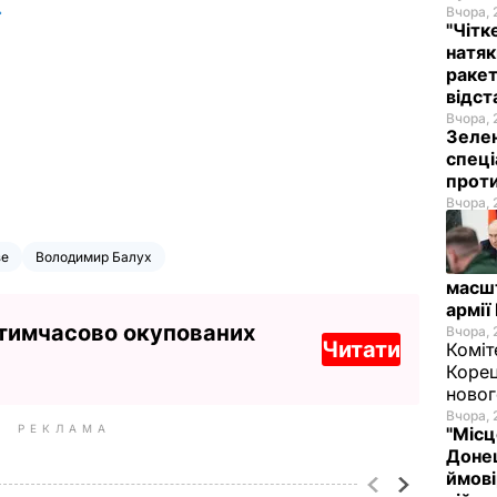
.
Вчора, 
"Чітк
натяк
ракет
відст
Вчора, 
Зелен
спеці
проти
Вчора, 
зе
Володимир Балух
масш
армії
 тимчасово окупованих
Вчора, 
Читати
Коміт
Корец
новог
Вчора, 
РЕКЛАМА
"Місц
Донец
ймові