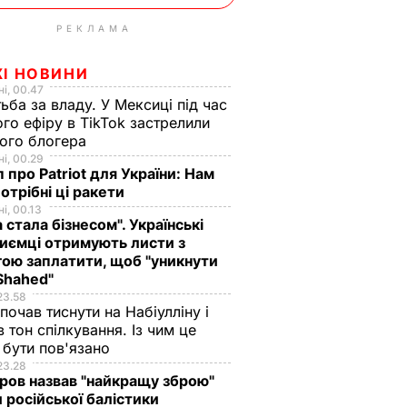
РЕКЛАМА
ЖІ НОВИНИ
і, 00.47
ьба за владу. У Мексиці під час
го ефіру в TikTok застрелили
ого блогера
і, 00.29
 про Patriot для України: Нам
отрібні ці ракети
і, 00.13
а стала бізнесом". Українські
иємці отримують листи з
ою заплатити, щоб "уникнути
Shahed"
23.58
 почав тиснути на Набіулліну і
в тон спілкування. Із чим це
бути пов'язано
23.28
ов назвав "найкращу зброю"
 російської балістики