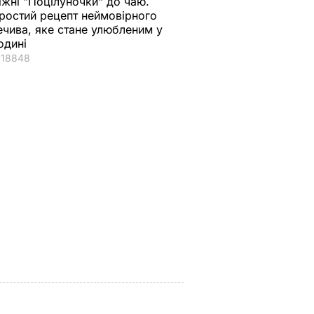
іжні "Поцілуночки" до чаю.
ростий рецепт неймовірного
ечива, яке стане улюбленим у
одині
18848
що
"Хрумкі зовні й ніжні
Дружину Роналду
у.
всередині".
назвали товстою. Щ
нючої
Найсмачніші
сказав її кривдник
смажені кабачки
футболіст
ВАР
6 серпня, 18.09
БУЛЬВАР
6 серпня, 18.05
БУЛЬВАР