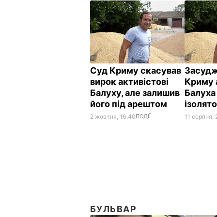
Суд Криму скасував
Засудж
вирок активістові
Криму 
Балуху, але залишив
Балуха
його під арештом
ізолято
2 жовтня, 16.40
ПОДІЇ
11 серпня, 
БУЛЬВАР