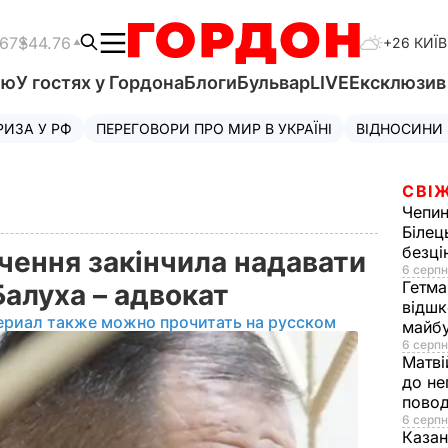
.67
$44.76
+26 КИЇВ
'ю
У гостях у Гордона
Блоги
Бульвар
LIVE
Ексклюзи
РИЗА У РФ
ПЕРЕГОВОРИ ПРО МИР В УКРАЇНІ
ВІДНОСИНИ
СВІЖ
Чепи
Білец
безц
чення закінчила надавати
6 серпн
Гетма
 Балуха – адвокат
відшк
ериал также можно прочитать на русском
майбу
6 серпн
Матві
до не
повод
6 серпн
Казан