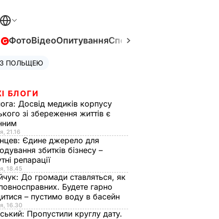
в
Фото
Відео
Опитування
Спецпроєкти
Війна в Укра
 З ПОЛЬЩЕЮ
І БЛОГИ
нога:
Досвід медиків корпусу
ького зі збереження життів є
інним
я, 21.16
нцев:
Єдине джерело для
одування збитків бізнесу –
тні репарації
я, 18.45
йчук:
До громади ставляться, як
повносправних. Будете гарно
итися – пустимо воду в басейн
я, 16.30
ський:
Пропустили круглу дату.