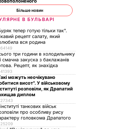
ьковополоненого
Більше новин
УЛЯРНЕ В БУЛЬВАРІ
Буряк тепер готую тільки так".
ікавий рецепт салату, який
Архієпископ
Балух: За весь час
олюбила вся родина
Климент: Балух
перебування в
64149
сього три години в холодильнику
сильно втратив вагу.
полоні я не вживав
 і смачна закуска з баклажанів
що
Кисті рук стали
тюремної "баланди" 
отова. Рецепт, як знахідка
темно-синіми. Але
ніколи не зроблю
41393
я
кваліфікованої
цього добровільно
Такі можуть неочікувано
дування
медичної допомоги
обитися висот". У військовому
15 травня, 17.10
ПОДІЇ
"за
йому ніхто не надає
нституті розповіли, як Драпатий
ахищав диплом
27343
17 травня, 15.51
ПОДІЇ
 інституті танкових військ
Ї
озповіли про особливу рису
арактеру головкома Драпатого
25209