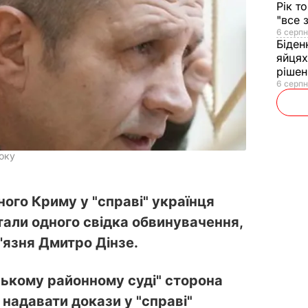
Рік т
"все 
6 серпн
Біден
яйцях
рішен
6 серпн
оку
ного Криму у "справі" українця
али одного свідка обвинувачення,
'язня Дмитро Дінзе.
ському районному суді" сторона
надавати докази у "справі"