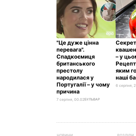
"Це дуже цінна
Секрет
перевага".
квашен
Спадкоємиця
– у цьо
британського
Рецепт 
престолу
яким г
народилася у
наші б
Португалії – у чому
6 серпня, 2
причина
7 серпня, 00.02
БУЛЬВАР
НОВИНИ
РОЗДІЛИ