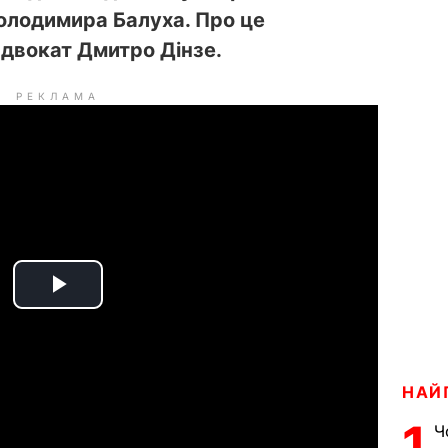
Володимира Балуха. Про це
двокат Дмитро Дінзе.
РЕКЛАМА
P
l
a
НАЙ
1
Ч
y