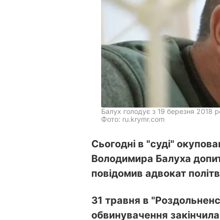
Балух голодує з 19 березня 2018 р
Фото: ru.krymr.com
Сьогодні в "суді" окупова
Володимира Балуха допит
повідомив адвокат політв
31 травня в "Роздольнен
обвинувачення закінчила 