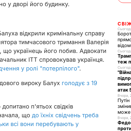
но у дворі його будинку.
СВІ
Сьогодн
 Балуха відкрили кримінальну справу
Борот
прямо
лятора тимчасового тримання Валерія
відом
, що українець його побив. Адвокати
Сьогодн
Трамп
ачальник ІТТ спровокував українця.
теж п
дчення у ролі "потерпілого"
.
Сьогодн
"Війн
підпр
удового вироку Балух
голодує з 19
вимог
атак 
Вчора, 
Путін
о допитано п'ятьох свідків
зміни
може 
начала, що
до їхніх свідчень треба
Вчора, 
Федор
ьки всі вони перебувають у
проти