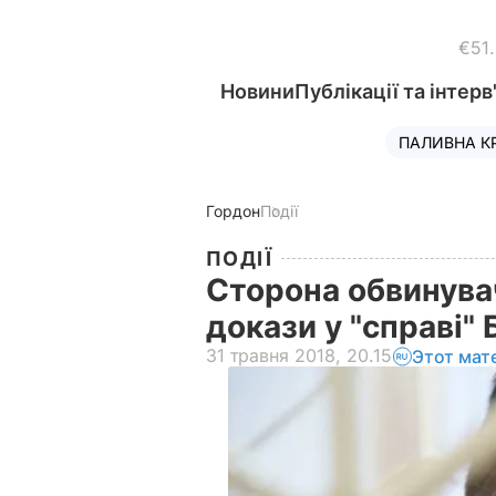
€51
Новини
Публікації та інтерв
ПАЛИВНА К
Гордон
Події
ПОДІЇ
Сторона обвинува
докази у "справі"
31 травня 2018, 20.15
Этот мат