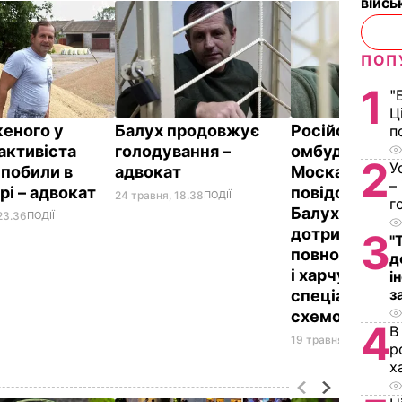
війс
ПОП
1
"
Ц
еного у
Балух продовжує
Російський
п
активіста
голодування –
омбудсмен
2
У
 побили в
адвокат
Москалькова
–
рі – адвокат
повідомила, 
24 травня, 18.38
ПОДІЇ
г
Балух не
23.36
ПОДІЇ
дотримуєтьс
3
"
повного голо
д
і харчується 
і
з
спеціальною
схемою"
4
В
19 травня, 04.11
ПОДІ
р
х