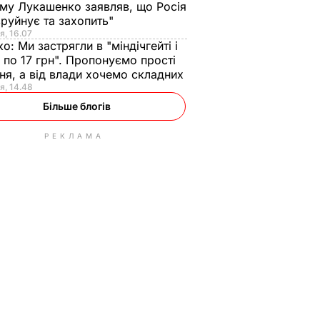
ому Лукашенко заявляв, що Росія
зруйнує та захопить"
я, 16.07
ко:
Ми застрягли в "міндічгейті і
 по 17 грн". Пропонуємо прості
ня, а від влади хочемо складних
я, 14.48
Більше блогів
РЕКЛАМА