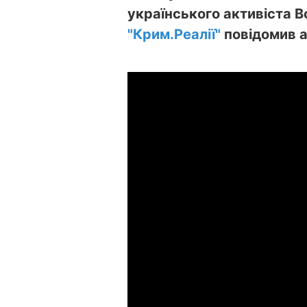
українського активіста 
"Крим.Реалії"
повідомив а