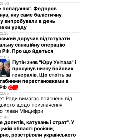
23.03
е попадання". Федоров
нув, яку саме балістичну
у випробували в день
авки уряду
22.25
ський доручив підготувати
альну санкційну операцію
 РФ. Про що йдеться
22.06
Путін зняв "Юру Унітаза" і
просунув низку бойових
генералів. Що стоїть за
табними перестановками в
 РФ
22.05
ет Ради вимагає пояснень від
ького щодо призначення
о глави Мінцифри
21.46
е допитів, катувань і страт". У
ькій області росіяни,
рно, розстріляли українського