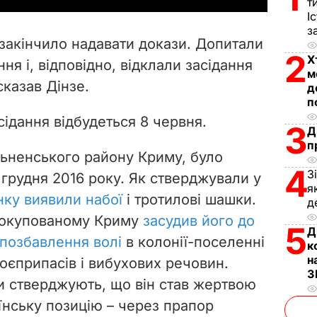
т
І
V
з
закінчило надавати докази. Допитали
i
2
Х
ня і, відповідно, відклали засідання
м
сказав Дінзе.
d
д
п
e
сідання відбудеться 8 червня.
3
Д
п
o
ьненського району Криму, було
4
З
 грудня 2016 року. Як стверджували у
я
нку виявили набої
і тротилові шашки.
д
 в окупованому Криму
засудив його до
5
Д
в позбавлення волі
в колонії-поселенні
к
н
оєприпасів і вибухових речовин.
З
и стверджують, що він став жертвою
їнську позицію – через прапор