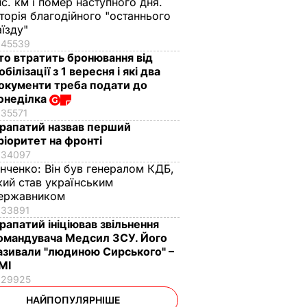
ис. км і помер наступного дня.
сторія благодійного "останнього
аїзду"
45539
то втратить бронювання від
обілізації з 1 вересня і які два
окументи треба подати до
онеділка
35571
рапатий назвав перший
ріоритет на фронті
34097
інченко:
Він був генералом КДБ,
кий став українським
ержавником
33891
рапатий ініціював звільнення
омандувача Медсил ЗСУ. Його
азивали "людиною Сирського" –
МІ
29925
НАЙПОПУЛЯРНІШЕ