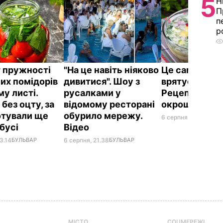
5
Н
П
п
р
 пружності
"На це навіть ніяково
Це саме те, 
их помідорів
дивитися". Шоу з
врятує у спек
му листі.
русалками у
Рецепт смач
без оцту, за
відомому ресторані
окрошки
отували ще
обурило мережу.
6 серпня, 18.21
БУЛЬ
абусі
Відео
3.14
БУЛЬВАР
6 серпня, 21.38
БУЛЬВАР
МІСТО
СОЦМЕРЕЖІ