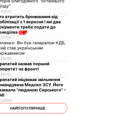
сторія благодійного "останнього
аїзду"
45823
то втратить бронювання від
обілізації з 1 вересня і які два
окументи треба подати до
онеділка
35790
інченко:
Він був генералом КДБ,
кий став українським
ержавником
35690
рапатий назвав перший
ріоритет на фронті
34262
рапатий ініціював звільнення
омандувача Медсил ЗСУ. Його
азивали "людиною Сирського" –
МІ
29993
НАЙПОПУЛЯРНІШЕ