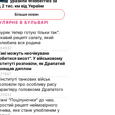
уразили Wildberries за
12 лютого, 18.07
ПОДІЇ
 2 тис. км від України
Більше новин
УЛЯРНЕ В БУЛЬВАРІ
Буряк тепер готую тільки так".
ікавий рецепт салату, який
олюбила вся родина
64932
Такі можуть неочікувано
обитися висот". У військовому
"Мішуня, доця
"Я не звик бути
нституті розповіли, як Драпатий
бавки,
народилася!"
другим номером". Я
ахищав диплом
ятиме
Драпатий розповів,
золотий медаліст
27887
 інституті танкових військ
Рецепт
як уночі на позиціях
став головкомом
озповіли про особливу рису
дізнався про
ЗСУ – найцікавіше
арактеру головкома Драпатого
страви
народження доньки
про Драпатого
25432
ВАР
7 серпня, 08.08
БУЛЬВАР
7 серпня, 07.07
СУСПІЛЬСТВО
іжні "Поцілуночки" до чаю.
ростий рецепт неймовірного
ечива, яке стане улюбленим у