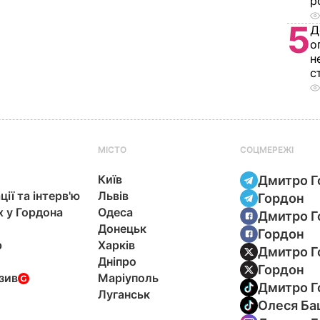
р
5
Д
о
н
с
МІСТО
СОЦМЕРЕЖІ
Київ
Дмитро Г
ції та інтерв'ю
Львів
Гордон
х у Гордона
Одеса
Дмитро Г
Донецьк
Гордон
р
Харків
Дмитро Г
Дніпро
Гордон
зив
Маріуполь
Дмитро Г
Луганськ
Олеся Ба