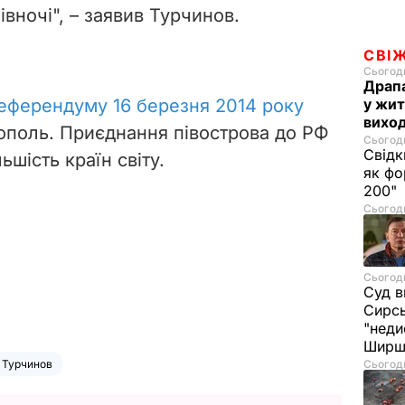
івночі", – заявив Турчинов.
СВІ
Сьогодн
Драпа
еферендуму 16 березня 2014 року
у жит
виход
ополь. Приєднання півострова до РФ
Сьогодн
Свідк
ьшість країн світу.
як фо
200"
Сьогодн
Сьогодн
Суд в
Сирс
"неди
Ширш
 Турчинов
Сьогодн