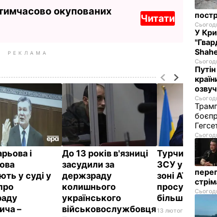
 тимчасово окупованих
постр
Читати
Сьогодн
У Кр
"Гвар
Shahe
РЕКЛАМА
Сьогодн
Путін
країн
озвуч
Сьогодн
Трамп
боєпр
Гегс
Сьогодн
рьова і
До 13 років в'язниці
Турчинов зая
ова
засудили за
ЗСУ у 2017 ро
перег
ють у суді у
держзраду
зоні АТО
стрі
про
колишнього
просунулися н
Сьогодн
раду
українського
більше кілом
ича –
військовослужбовця
13 лютого, 00.13
ВІЙН