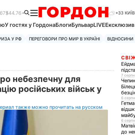
.67
$44.76
+33 КИЇВ
'ю
У гостях у Гордона
Блоги
Бульвар
LIVE
Ексклюзи
РИЗА У РФ
ПЕРЕГОВОРИ ПРО МИР В УКРАЇНІ
ВІДНОСИНИ
СВІЖ
Ейдм
підст
7 серпн
про небезпечну для
Чепи
Білец
цію російських військ у
безц
6 серпн
Гетма
ериал также можно прочитать на русском
відшк
майбу
6 серпн
Матві
до не