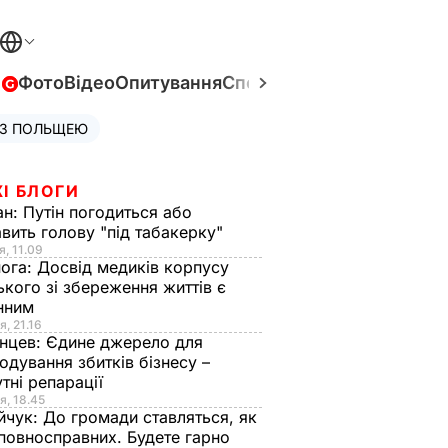
в
Фото
Відео
Опитування
Спецпроєкти
Війна в Укра
 З ПОЛЬЩЕЮ
І БЛОГИ
ан:
Путін погодиться або
авить голову "під табакерку"
я, 11.09
нога:
Досвід медиків корпусу
ького зі збереження життів є
інним
я, 21.16
нцев:
Єдине джерело для
одування збитків бізнесу –
тні репарації
я, 18.45
йчук:
До громади ставляться, як
повносправних. Будете гарно