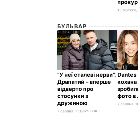
прокур
13 лютого,
БУЛЬВАР
"У неї сталеві нерви".
Dantes 
Драпатий – вперше
кохана
відверто про
зробил
стосунки з
фото в 
дружиною
7 серпня, 1
7 серпня, 11.19
БУЛЬВАР