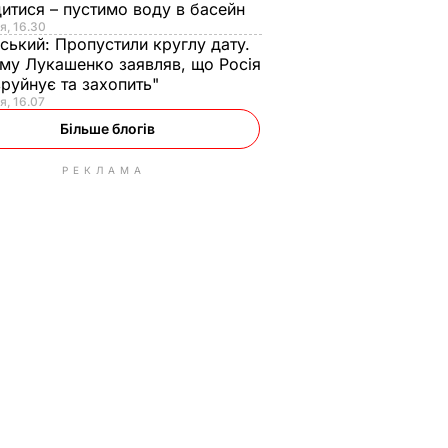
итися – пустимо воду в басейн
я, 16.30
ський:
Пропустили круглу дату.
ому Лукашенко заявляв, що Росія
зруйнує та захопить"
я, 16.07
Більше блогів
РЕКЛАМА