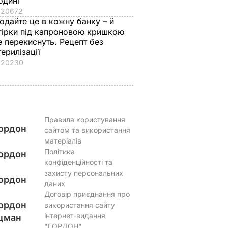
одині
20672
одайте це в кожну банку – й
гірки під капроновою кришкою
е перекиснуть. Рецепт без
терилізації
20230
Правила користування
ордон
сайтом та використання
матеріалів
Політика
ордон
конфіденційності та
захисту персональних
ордон
даних
Договір приєднання про
ордон
використання сайту
інтернет-видання
цман
"ГОРДОН"