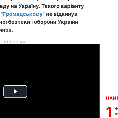
ду на Україну. Такого варіанту
ю
"Громадському"
не відкинув
ої безпеки і оборони України
инов.
РЕКЛАМА
P
НАЙ
1
l
Ч
т