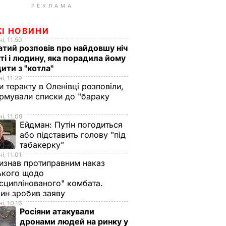
РЕКЛАМА
ЖІ НОВИНИ
і, 11.50
тий розповів про найдовшу ніч
ті і людину, яка порадила йому
ити з "котла"
і, 11.29
и теракту в Оленівці розповіли,
рмували списки до "бараку
і, 11.09
Ейдман:
Путін погодиться
або підставить голову "під
табакерку"
і, 11.01
изнав протиправним наказ
ького щодо
сциплінованого" комбата.
ин зробив заяву
і, 10.16
Росіяни атакували
дронами людей на ринку у