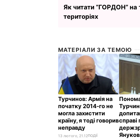
Як читати ”ГОРДОН” на
територіях
МАТЕРІАЛИ ЗА ТЕМОЮ
Турчинов: Армія на
Понома
початку 2014-го не
Турчин
могла захистити
допита
країну, я тоді говорив
справі 
неправду
держз
Януков
13 лютого, 21.12
ПОДІЇ