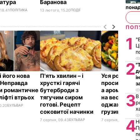
атура
Баранова
понад
 18.41
ПОЛІТИКА
13 лютого, 15.20
ПОДІЇ
ПОП
1
"
Ц
п
2
"
д
і його нова
П'ять хвилин – і
Уся родина
і
 Неправда
хрусткі гарячі
проситиме до
з
и романтичне
бутерброди з
а аромат сто
3
В
ліфті втрьох
тягучим сиром
на весь дім. 
р
готові. Рецепт
оджахурі –
0.20
БУЛЬВАР
х
соковитої начинки
грузинської 
4
7 серпня, 09.43
БУЛЬВАР
7 серпня, 09.27
БУЛЬ
Н
П
п