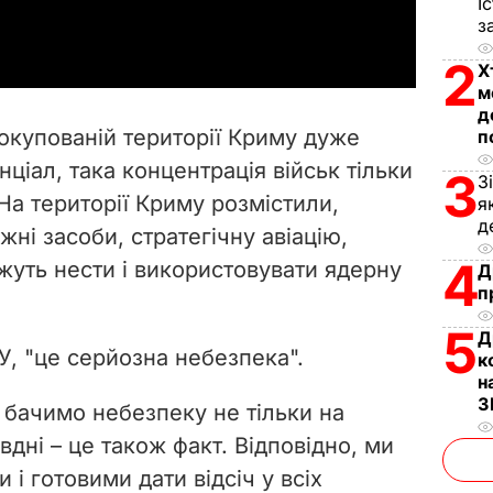
І
a
з
y
2
Х
м
V
д
окупованій території Криму дуже
п
i
ціал, така концентрація військ тільки
3
З
На території Криму розмістили,
я
d
д
жні засоби, стратегічну авіацію,
e
4
жуть нести і використовувати ядерну
Д
п
o
5
Д
, "це серйозна небезпека".
к
н
З
 бачимо небезпеку не тільки на
півдні – це також факт. Відповідно, ми
і готовими дати відсіч у всіх