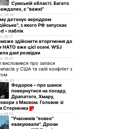
Сумській області. Багато
аждалих, є "важкі"
і, 09.49
иму детонує аеродром
дійське", з якого РФ запускає
d – паблік
і, 09.17
 може здійснити вторгнення до
и НАТО вже цієї осені. WSJ
ила дані розвідки
і, 08.41
 висловився про запаси
ипасів у США та свій конфлікт з
етом
і, 08.30
Федоров – про шанси
повернутися на посаду,
вив, що
Бондаренко:
Драпатого, Хмару,
ці в
Турчинов, Аваков і
овори з Маском. Головне зі
Пашинський
ма Стерненка
а 10 і
відповідальні за те,
і, 08.14
етрів
що Україна схудла на
"Учасників "есвео"
Крим
евакуювали". Дрони
А В УКРАЇНІ