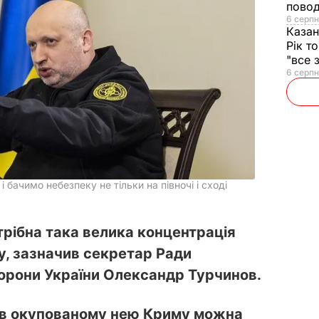
повод
6 серпн
Казан
Рік т
"все 
6 серпн
 бачимо небезпеку не тільки на півночі і сході
трібна така велика концентрація
у, зазначив секретар Ради
борони України Олександр Турчинов.
 в окупованому нею Криму можна