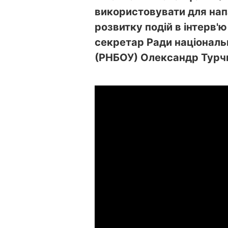
використовувати для напа
розвитку подій в інтерв'
секретар Ради національн
(РНБОУ) Олександр Турч