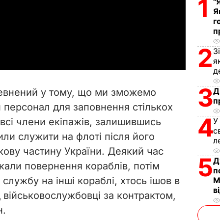
1
"
Я
l
г
п
a
2
З
y
я
д
V
3
Д
певнений у тому, що ми зможемо
i
п
 персонал для заповнення стількох
4
 всі члени екіпажів, залишившись
У
d
с
или служити на флоті після його
л
e
кову частину України. Деякий час
5
Д
екали повернення кораблів, потім
o
п
 службу на інші кораблі, хтось ішов в
М
в
д військовослужбовці за контрактом,
н.