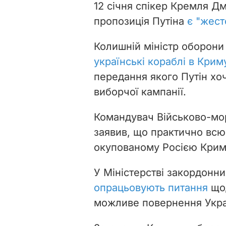
12 січня спікер Кремля Д
пропозиція Путіна
є "жест
Колишній міністр оборони
українські кораблі в Крим
передання якого Путін хо
виборчої кампанії.
Командувач Військово-мор
заявив, що практично всю 
окупованому Росією Кри
У Міністерстві закордонни
опрацьовують питання
щод
можливе повернення Україн