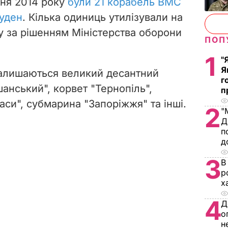
зня 2014 року
були 21 корабель ВМС
суден
. Кілька одиниць утилізували на
у за рішенням Міністерства оборони
ПОП
1
"
Я
залишаються великий десантний
г
анський", корвет "Тернопіль",
п
си", субмарина "Запоріжжя" та інші.
2
"
Д
п
д
3
В
р
х
4
Д
о
н