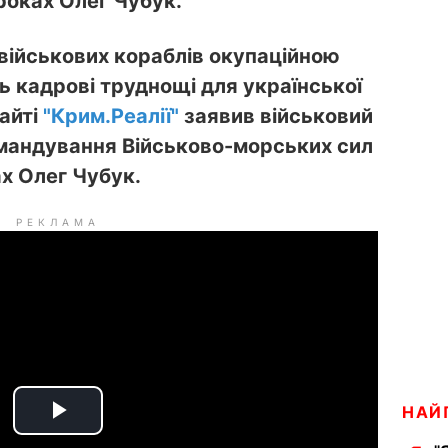
роках Олег Чубук.
військових кораблів окупаційною
 кадрові труднощі для української
сайті
"Крим.Реалії"
заявив військовий
мандування Військово-морських сил
х Олег Чубук.
РЕКЛАМА
НАЙ
P