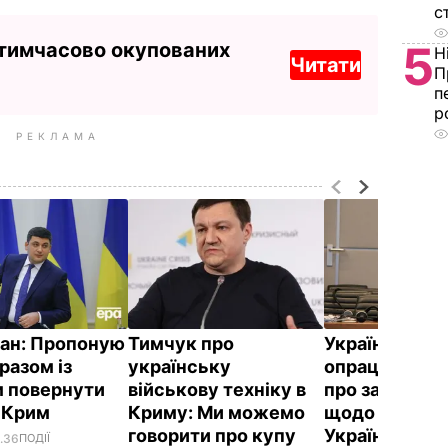
с
5
 тимчасово окупованих
Н
Читати
П
п
р
РЕКЛАМА
ан: Пропоную
Тимчук про
Українське 
разом із
українську
опрацьовує п
 повернути
військову техніку в
про заяву Пут
і Крим
Криму: Ми можемо
щодо поверн
говорити про купу
Україні війсь
6.36
ПОДІЇ