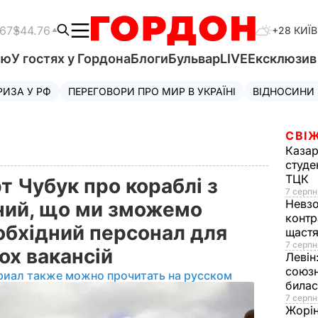
.67
$44.76
+28 КИЇВ
'ю
У гостях у Гордона
Блоги
Бульвар
LIVE
Ексклюзи
РИЗА У РФ
ПЕРЕГОВОРИ ПРО МИР В УКРАЇНІ
ВІДНОСИНИ
СВІЖ
Казар
студе
ТЦК
т Чубук про кораблі з
7 серпн
Невз
ний, що ми зможемо
контр
обхідний персонал для
щаст
7 серпн
ох вакансій
Левін
союзн
риал также можно прочитать на русском
билас
7 серпн
Жорі