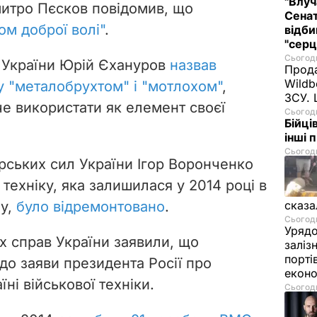
"Влуч
митро Пєсков повідомив, що
Сенат
ом доброї волі"
.
відби
"серц
Сьогодн
 України Юрій Єхануров
назвав
Прода
Wildb
у "металобрухтом" і "мотлохом"
,
ЗСУ. 
че використати як елемент своєї
Сьогодн
Бійці
інші 
Сьогодн
ських сил України Ігор Воронченко
техніку, яка залишилася у 2014 році в
му,
було відремонтовано
.
сказа
Сьогодн
Урядо
х справ України заявили, що
заліз
порті
о заяви президента Росії про
екон
і військової техніки.
Сьогодн