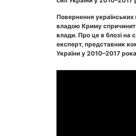
сил України у 2010–2017 
Повернення українських 
владою Криму спричинить
влади. Про це в блозі на 
експерт, представник ко
України у 2010
–
2017 рока