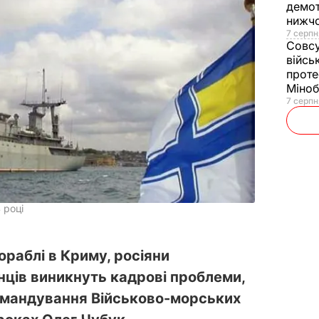
демот
нижч
7 серпн
Совс
війсь
проте
Міно
7 серпн
 році
раблі в Криму, росіяни
нців виникнуть кадрові проблеми,
омандування Військово-морських