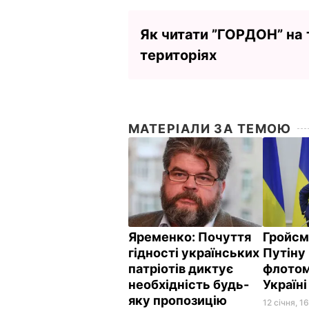
Як читати ”ГОРДОН” на
територіях
МАТЕРІАЛИ ЗА ТЕМОЮ
Яременко:
Почуття
Гройсм
гідності українських
Путіну 
патріотів диктує
флотом
необхідність будь-
Україн
яку пропозицію
12 січня, 1