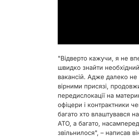
"Відверто кажучи, я не в
швидко знайти необхідний
вакансій. Адже далеко не
вірними присязі, продовж
передислокації на матери
офіцери і контрактники ч
багато хто влаштувався на
АТО, а багато, насампере
звільнилося", – написав ві