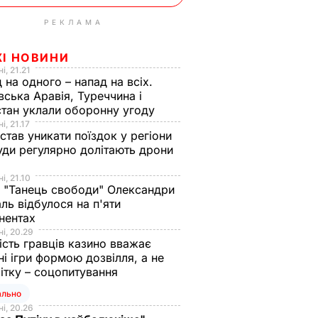
РЕКЛАМА
ЖІ НОВИНИ
і, 21.21
 на одного – напад на всіх.
вська Аравія, Туреччина і
тан уклали оборонну угоду
і, 21.17
 став уникати поїздок у регіони
уди регулярно долітають дрони
і, 21.10
 "Танець свободи" Олександри
ль відбулося на п'яти
нентах
і, 20.29
ість гравців казино вважає
ні ігри формою дозвілля, а не
ітку – соцопитування
ально
і, 20.26