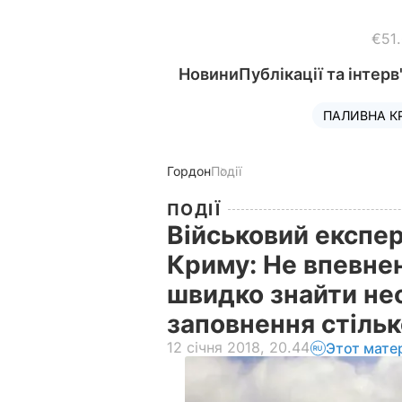
€51
Новини
Публікації та інтерв
ПАЛИВНА К
Гордон
Події
ПОДІЇ
Військовий експер
Криму: Не впевне
швидко знайти не
заповнення стільк
12 січня 2018, 20.44
Этот мате