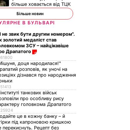
більше ховається від ТЦК
Більше новин
УЛЯРНЕ В БУЛЬВАРІ
Я не звик бути другим номером".
к золотий медаліст став
оловкомом ЗСУ – найцікавіше
ро Драпатого
61800
Мішуня, доця народилася!"
рапатий розповів, як уночі на
озиціях дізнався про народження
оньки
51413
 інституті танкових військ
озповіли про особливу рису
арактеру головкома Драпатого
25924
одайте це в кожну банку – й
гірки під капроновою кришкою
е перекиснуть. Рецепт без