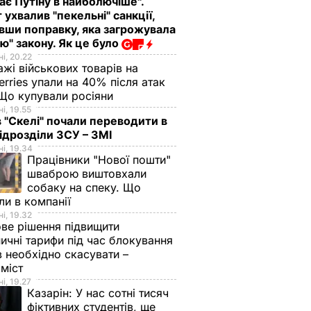
ає Путіну в найболючіше".
 ухвалив "пекельні" санкції,
вши поправку, яка загрожувала
ю" закону. Як це було
і, 20.22
жі військових товарів на
erries упали на 40% після атак
Що купували росіяни
і, 19.55
в "Скелі" почали переводити в
підрозділи ЗСУ – ЗМІ
і, 19.34
Працівники "Нової пошти"
шваброю виштовхали
собаку на спеку. Що
ли в компанії
і, 19.32
ве рішення підвищити
ничні тарифи під час блокування
в необхідно скасувати –
оміст
і, 19.27
Казарін:
У нас сотні тисяч
фіктивних студентів, ще