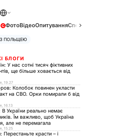
в
Фото
Відео
Опитування
Спецпроєкти
Війна в Укра
 З ПОЛЬЩЕЮ
І БЛОГИ
ін:
У нас сотні тисяч фіктивних
нтів, ще більше ховається від
я, 19.27
оров:
Колобок повинен укласти
акт на СВО. Орки помирали б від
я
я, 16.13
:
В України реально немає
иків. Їм важливо, щоб Україна
я, але не перемагала
я, 15.25
н:
Перестаньте красти – і