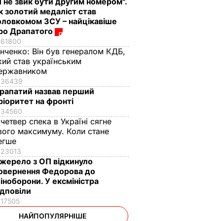
Я не звик бути другим номером".
к золотий медаліст став
оловкомом ЗСУ – найцікавіше
ро Драпатого
61800
інченко:
Він був генералом КДБ,
кий став українським
ержавником
36439
рапатий назвав перший
ріоритет на фронті
34560
 четвер спека в Україні сягне
вого максимуму. Коли стане
егше
23013
жерело з ОП відкинуло
овернення Федорова до
іноборони. У ексміністра
ідповіли
17505
НАЙПОПУЛЯРНІШЕ