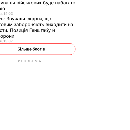
ивація військових буде набагато
ою
я, 14.03
ун:
Звучали скарги, що
ковим забороняють виходити на
сти. Позиція Генштабу й
борони
я, 13.07
Більше блогів
РЕКЛАМА