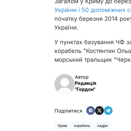
Загалом у Криму до бере
України і 50 допоміжних 
початку березня 2014 рок
України.
У пунктах базування ЧФ 
корабель "Костянтин Ольш
морський тральщик "Черка
Автор
Редакція
"Гордон"
Поділитися
Крим
корабель
кадри