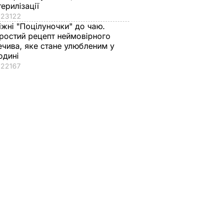
терилізації
23122
іжні "Поцілуночки" до чаю.
ростий рецепт неймовірного
ечива, яке стане улюбленим у
одині
22167
МЗС
Невідомо, що Путін
Пєсков заявив, що
итання
захоче отримати
пропозиція
іна
замість українських
повернути Україні
ення
кораблів із Криму –
військову техніку з
кової
військовий експерт
окупованого Криму