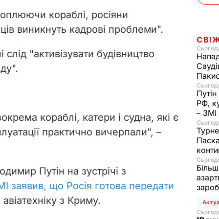
хоплюючи кораблі, росіяни
ців виникнуть кадрові проблеми".
СВІ
Сьогодн
і слід "активізувати будівництво
Напад
Сауді
ду".
Пакис
Сьогодн
Путін
РФ, к
– ЗМІ
окрема кораблі, катери і судна, які є
Сьогодн
Турне
плуатації практично вичерпали", –
Паска
конти
Сьогодн
Більш
одимир Путін на зустрічі з
азарт
І заявив, що Росія готова передати
зароб
й авіатехніку з Криму.
Акту
Сьогодн