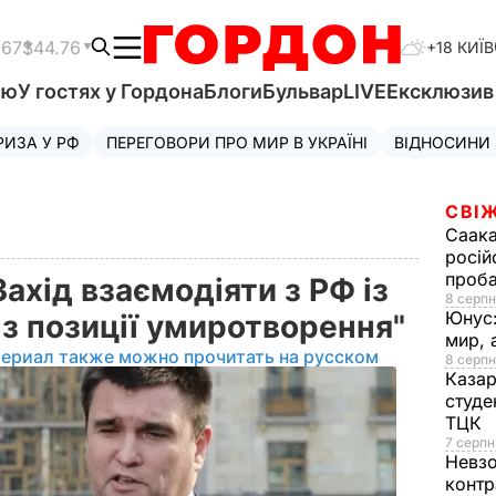
.67
$44.76
+18 КИЇВ
'ю
У гостях у Гордона
Блоги
Бульвар
LIVE
Ексклюзи
РИЗА У РФ
ПЕРЕГОВОРИ ПРО МИР В УКРАЇНІ
ВІДНОСИНИ
СВІЖ
Саака
росій
проб
Захід взаємодіяти з РФ із
8 серпн
Юнус
е з позиції умиротворення"
мир, 
териал также можно прочитать на русском
8 серпн
Казар
студе
ТЦК
7 серпн
Невз
контр