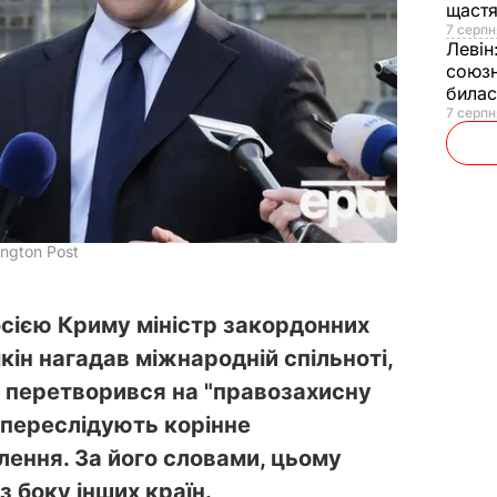
щаст
7 серпн
Левін
союзн
билас
7 серпн
ngton Post
Росією Криму міністр закордонних
кін нагадав міжнародній спільноті,
 перетворився на "правозахисну
 переслідують корінне
ення. За його словами, цьому
з боку інших країн.