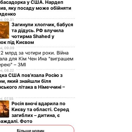
мбасадорка у США. Нардеп
ив, яку посаду може обійняти
иденко
і, 09.31
Загинули хлопчик, бабуся
та дідусь. РФ влучила
чотирма Shahed у
ок під Києвом
і, 09.09
2 млрд за чотири роки. Війна
ала для Кім Чен Ина "виграшем
ерею" – ЗМІ
і, 08.22
дка США пов’язала Росію з
м, який знайшли біля
нського літака в Німеччині –
і, 07.55
Росія вночі вдарила по
Києву та області. Серед
загиблих – дитина, є
раждалі. Фото
Більше новин