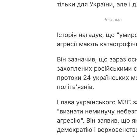
тільки для України, але і д
Історія нагадує, що "умир
агресії мають катастрофічн
Він зазначив, що зараз о
захоплених російськими с
протоки 24 українських мо
політв'язнів.
Глава українського МЗС з
"визнати неминучу небезпе
агресію". Він заявив, що я
демократію і верховенство