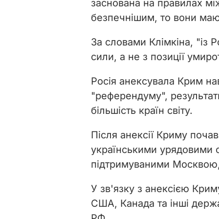
заснована на правилах мі
безпечнішим, то вони маю
За словами Клімкіна, "із Р
сили, а не з позиції умир
Росія анексувала Крим на
"референдуму", результати
більшість країн світу.
Після
анексії
Криму почавс
українськими урядовими с
підтримуваними Москвою, 
У зв'язку з анексією Крим
США, Канада та інші держа
РФ.