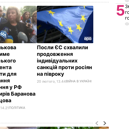
5
З
г
г
лькова
Посли ЄС схвалили
тиме
продовження
ського
індивідуальних
ента
санкцій проти росіян
ти для
на півроку
ання
20 лютого, 13.44
ВІЙНА В УКРАЇНІ
ння у РФ
ирів Баранова
цова
 14.21
ПОЛІТИКА