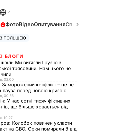
в
Фото
Відео
Опитування
Спецпроєкти
Війна в Укра
 З ПОЛЬЩЕЮ
І БЛОГИ
швілі:
Ми витягли Грузію з
ської трясовини. Нам цього не
ачили
я, 02.00
:
Заморожений конфлікт – це не
а пауза перед новою кризою
я, 00.56
ін:
У нас сотні тисяч фіктивних
нтів, ще більше ховається від
я, 19.27
оров:
Колобок повинен укласти
акт на СВО. Орки помирали б від