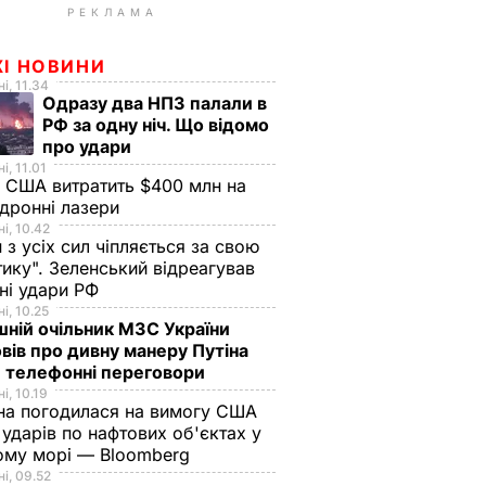
РЕКЛАМА
ЖІ НОВИНИ
і, 11.34
Одразу два НПЗ палали в
РФ за одну ніч. Що відомо
про удари
і, 11.01
 США витратить $400 млн на
дронні лазери
і, 10.42
н з усіх сил чіпляється за свою
тику". Зеленський відреагував
чні удари РФ
і, 10.25
ній очільник МЗС України
вів про дивну манеру Путіна
 телефонні переговори
і, 10.19
на погодилася на вимогу США
ударів по нафтових об'єктах у
ому морі — Bloomberg
і, 09.52