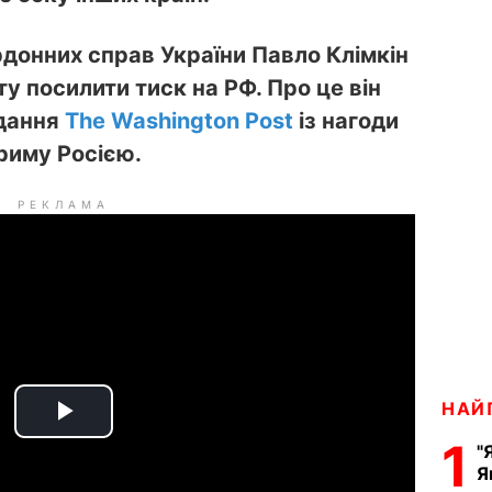
рдонних справ України Павло Клімкін
ту посилити тиск на РФ. Про це він
идання
The Washington Post
із нагоди
Криму Росією.
РЕКЛАМА
НАЙ
P
1
"
Я
l