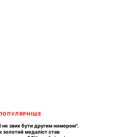
ПОПУЛЯРНІШЕ
Я не звик бути другим номером".
к золотий медаліст став