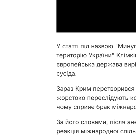
У статті під назвою "Минул
територію України" Клімкі
європейська держава вир
сусіда.
Зараз Крим перетворився 
жорстоко переслідують к
чому сприяє брак міжнарод
За його словами, після а
реакція міжнародної спіль