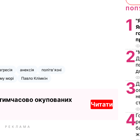
ПОП
1
"
Я
г
п
2
"
Д
п
агресія
анексія
політв'язні
д
му морі
Павло Клімкін
3
Д
о
н
 тимчасово окупованих
с
Читати
4
Г
р
РЕКЛАМА
б
ж