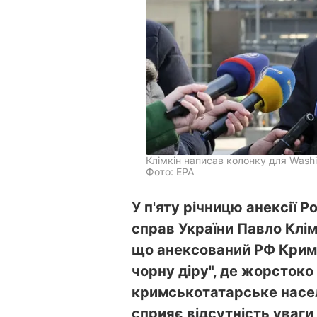
Клімкін написав колонку для Washi
Фото: ЕРА
У п'яту річницю анексії 
справ України Павло Клім
що анексований РФ Крим
чорну діру", де жорстоко
кримськотатарське насел
сприяє відсутність уваги 