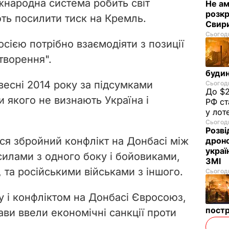
жнародна система робить світ
Не а
розкр
ть посилити тиск на Кремль.
Свир
Сьогодн
осією потрібно взаємодіяти з позиції
отворення".
будин
весні 2014 року за підсумками
Сьогодн
До $2
 якого не визнають Україна і
РФ ст
у лот
Сьогодн
Розві
я збройний конфлікт на Донбасі між
дроно
украї
илами з одного боку і бойовиками,
ЗМІ
та російськими військами з іншого.
Сьогодн
у і конфліктом на Донбасі Євросоюз,
пост
ви ввели економічні санкції проти