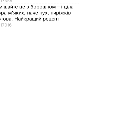
17358
мішайте це з борошном – і ціла
ора м'яких, наче пух, пиріжків
отова. Найкращий рецепт
17016