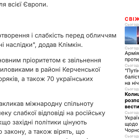
ля всієї Європи.
СВІ
Сьогодн
отворення і слабкість перед обличчям
і наслідки", додав Клімкін.
Сьогодн
Армія
проти
сновним пріоритетом є звільнення
Сьогодн
иловиками в районі Керченської
"Путі
баліс
ряків, а також 70 українських
на ні
Сьогодн
Колиш
розпо
акликав міжнародну спільноту
вести
ку слабкої відповіді на російську
Сьогодн
Украї
кщо західні політики цінують
щодо 
Чорн
 закону, а також вірять, що
Сьогодн