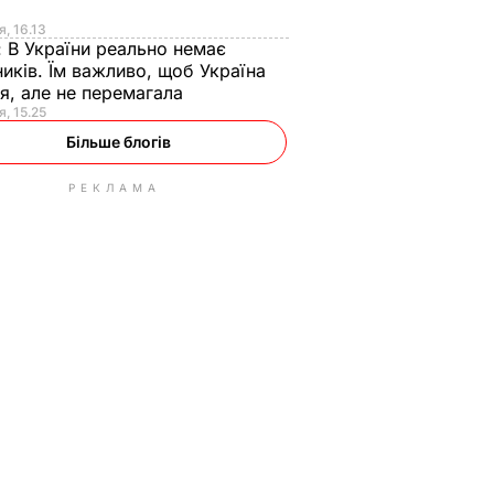
я
я, 16.13
:
В України реально немає
иків. Їм важливо, щоб Україна
я, але не перемагала
я, 15.25
Більше блогів
РЕКЛАМА