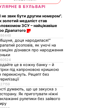
УЛЯРНЕ В БУЛЬВАРІ
Я не звик бути другим номером".
к золотий медаліст став
оловкомом ЗСУ – найцікавіше
ро Драпатого
86448
Мішуня, доця народилася!"
рапатий розповів, як уночі на
озиціях дізнався про народження
оньки
60524
одайте це в кожну банку – й
гірки під капроновою кришкою
е перекиснуть. Рецепт без
терилізації
27159
ості думають, що це закуска з
есторану. Як приготувати ніжні
аклажанні рулетики без зайвого
иру