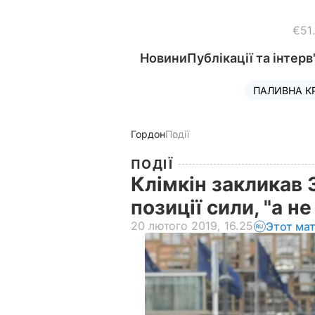
€51
Новини
Публікації та інтерв
ПАЛИВНА К
Гордон
Події
ПОДІЇ
Клімкін закликав 
позиції сили, "а н
20 лютого 2019, 16.25
Этот ма