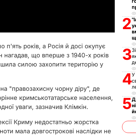
г
п
a
2
"
y
у
в
V
щ
о п'ять років, а Росія й досі окупує
3
З
i
н нагадав, що вперше з 1940-х років
я
д
ішила силою захопити територію у
d
4
У
e
с
л
на "правозахисну чорну діру", де
o
орінне кримськотатарське населення,
5
Д
н
ної уваги, зазначив Клімкін.
й
нексії Криму недостатньо жорстка
ноти мала довгострокові наслідки не