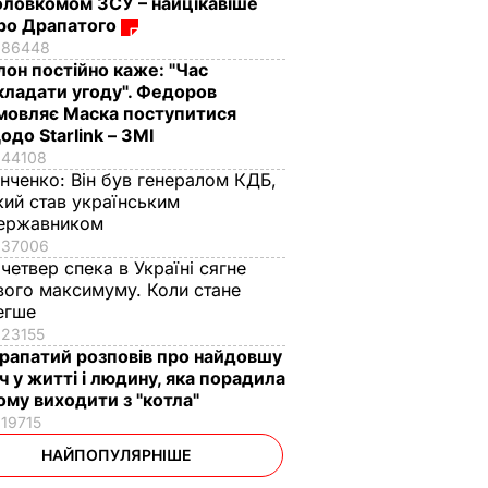
оловкомом ЗСУ – найцікавіше
ро Драпатого
86448
Ілон постійно каже: "Час
кладати угоду". Федоров
мовляє Маска поступитися
одо Starlink – ЗМІ
44108
інченко:
Він був генералом КДБ,
кий став українським
ержавником
37006
 четвер спека в Україні сягне
вого максимуму. Коли стане
егше
23155
рапатий розповів про найдовшу
іч у житті і людину, яка порадила
ому виходити з "котла"
19715
НАЙПОПУЛЯРНІШЕ