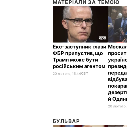
МАТЕРІАЛИ ЗА ТЕМОЮ
Екс-заступник глави
Моска
ФБР припустив, що
проси
Трамп може бути
україн
російським агентом
презид
переда
20 лютого, 15.44
СВІТ
відбув
покара
дезерт
й Один
20 лютого,
БУЛЬВАР