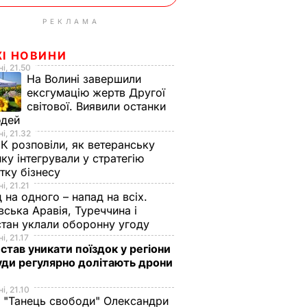
РЕКЛАМА
ЖІ НОВИНИ
і, 21.50
На Волині завершили
ексгумацію жертв Другої
світової. Виявили останки
юдей
і, 21.32
К розповіли, як ветеранську
ику інтегрували у стратегію
тку бізнесу
і, 21.21
 на одного – напад на всіх.
вська Аравія, Туреччина і
тан уклали оборонну угоду
і, 21.17
 став уникати поїздок у регіони
уди регулярно долітають дрони
і, 21.10
 "Танець свободи" Олександри