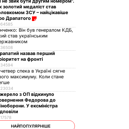
Я не звик бути другим номером".
к золотий медаліст став
оловкомом ЗСУ – найцікавіше
ро Драпатого
64585
інченко:
Він був генералом КДБ,
кий став українським
ержавником
36508
рапатий назвав перший
ріоритет на фронті
34594
 четвер спека в Україні сягне
вого максимуму. Коли стане
егше
23034
жерело з ОП відкинуло
овернення Федорова до
іноборони. У ексміністра
ідповіли
17578
НАЙПОПУЛЯРНІШЕ