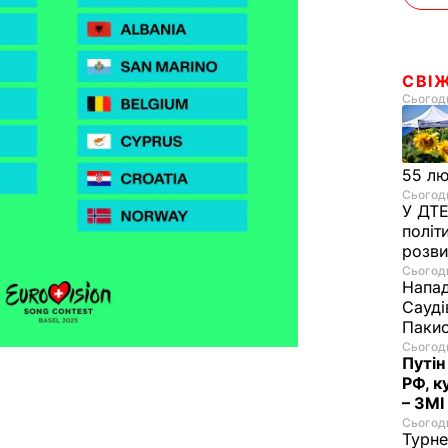
СВІ
Сьогодн
55 л
Сьогодн
У ДТЕ
політ
розви
Сьогодн
Напад
Сауді
Пакис
Сьогодн
Путін
РФ, к
– ЗМІ
Сьогодн
Турне