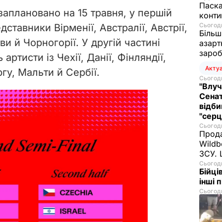
Паска
 заплановано на 15 травня, у першій
конти
Сьогодн
ставники Вірменії, Австралії, Австрії,
Більш
итви й Чорногорії. У другій частині
азарт
зароб
артисти із Чехії, Данії, Фінляндії,
Акту
гу, Мальти й Сербії.
Сьогодн
"Влуч
Сенат
відби
"серц
Сьогодн
Прода
Wildb
ЗСУ. 
Сьогодн
Бійці
інші 
Сьогодн