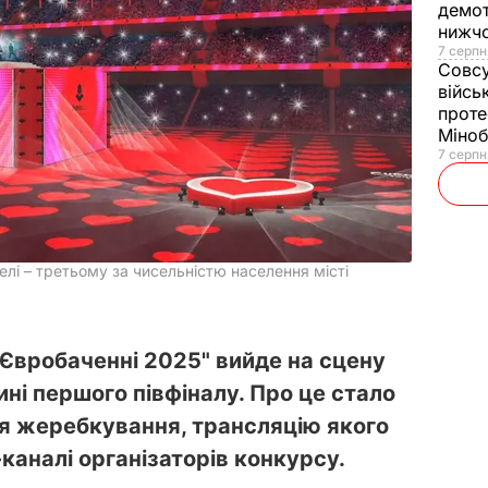
демот
нижч
7 серпн
Совс
війсь
проте
Міно
7 серпн
лі – третьому за чисельністю населення місті
"Євробаченні 2025" вийде на сцену
ині першого півфіналу. Про це стало
ня жеребкування, трансляцію якого
каналі організаторів конкурсу.