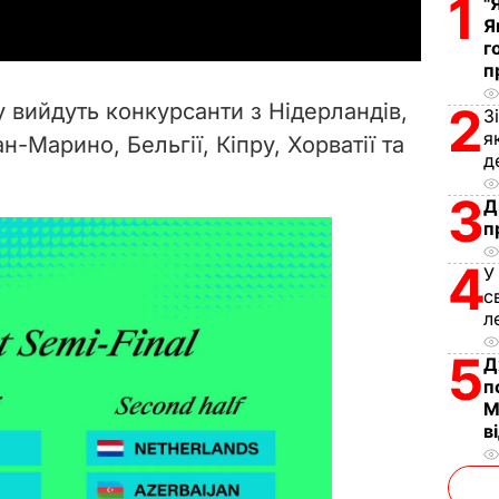
1
"
Я
y
г
п
V
у вийдуть конкурсанти з Нідерландів,
2
З
i
я
н-Марино, Бельгії, Кіпру, Хорватії та
д
d
3
Д
п
e
4
У
o
с
л
5
Д
п
М
в