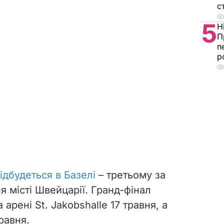
с
5
Н
П
п
р
ідбудеться в Базелі
– третьому
за
 місті Швейцарії. Гранд-фінал
арені St. Jakobshalle 17 травня, а
травня.