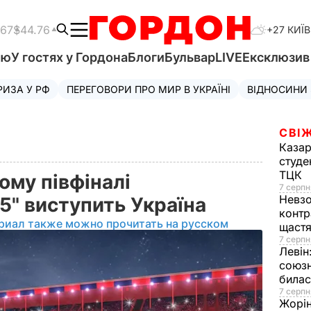
.67
$44.76
+27 КИЇВ
'ю
У гостях у Гордона
Блоги
Бульвар
LIVE
Ексклюзи
РИЗА У РФ
ПЕРЕГОВОРИ ПРО МИР В УКРАЇНІ
ВІДНОСИНИ
СВІЖ
Казар
студе
ТЦК
ому півфіналі
7 серпн
Невз
5" виступить Україна
контр
риал также можно прочитать на русском
щаст
7 серпн
Левін
союзн
билас
7 серпн
Жорі