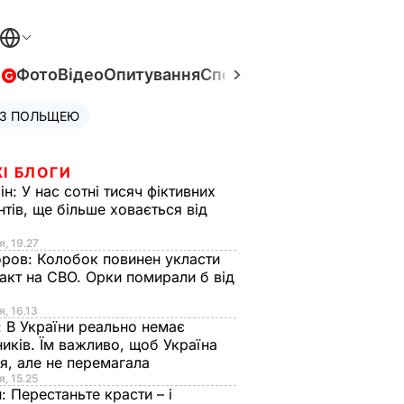
в
Фото
Відео
Опитування
Спецпроєкти
Війна в Укра
 З ПОЛЬЩЕЮ
І БЛОГИ
ін:
У нас сотні тисяч фіктивних
нтів, ще більше ховається від
я, 19.27
оров:
Колобок повинен укласти
акт на СВО. Орки помирали б від
я
я, 16.13
:
В України реально немає
иків. Їм важливо, щоб Україна
я, але не перемагала
я, 15.25
н:
Перестаньте красти – і