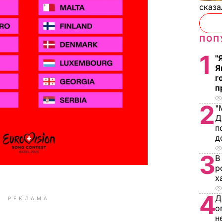
сказа
ПОП
1
"
Я
г
п
2
"
Д
п
д
3
В
р
х
4
Д
РЕКЛАМА
о
н