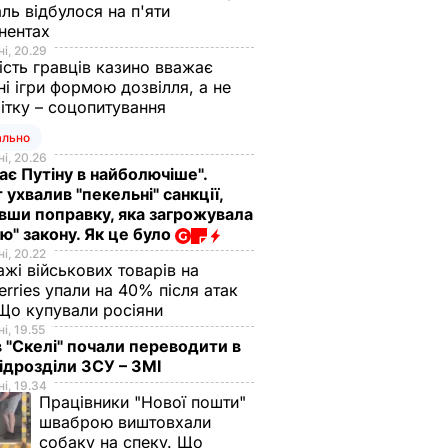
ль відбулося на п'яти
нентах
і, 20.29
ість гравців казино вважає
ні ігри формою дозвілля, а не
ітку – соцопитування
ально
і, 20.26
ає Путіну в найболючіше".
 ухвалив "пекельні" санкції,
вши поправку, яка загрожувала
ю" закону. Як це було
і, 20.22
жі військових товарів на
erries упали на 40% після атак
Що купували росіяни
і, 19.55
в "Скелі" почали переводити в
підрозділи ЗСУ – ЗМІ
і, 19.34
Працівники "Нової пошти"
шваброю виштовхали
собаку на спеку. Що