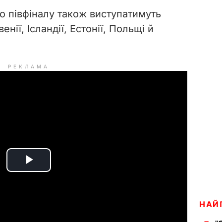
о півфіналу також виступатимуть
нії, Ісландії, Естонії, Польщі й
РЕКЛАМА
P
l
НАЙ
a