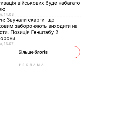
ивація військових буде набагато
ою
я, 14.03
ун:
Звучали скарги, що
ковим забороняють виходити на
сти. Позиція Генштабу й
борони
я, 13.07
Більше блогів
РЕКЛАМА