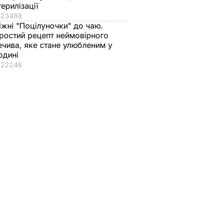
терилізації
23488
іжні "Поцілуночки" до чаю.
ростий рецепт неймовірного
ечива, яке стане улюбленим у
одині
22246