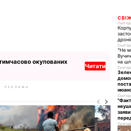
СВІ
Сьогодн
Корпу
засто
дроні
Сьогодн
"Не м
Вучич
 тимчасово окупованих
на ш
Читати
Сьогодн
Зелен
домо
поста
РЕКЛАМА
нюан
Сьогодн
"Факт
неушк
заяви
пере
Сьогодн