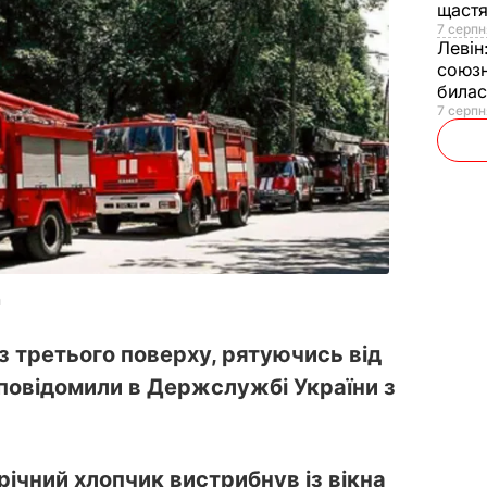
щаст
7 серпн
Левін
союзн
билас
7 серпн
m
з третього поверху, рятуючись від
 повідомили в Держслужбі України з
річний хлопчик вистрибнув із вікна