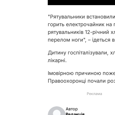
"Рятувальники встановили,
горить електрочайник на пл
рятувальників 12-річний х
перелом ноги", – ідеться 
Дитину госпіталізували, х
лікарні.
Імовірною причиною поже
Правоохоронці почали роз
Автор
Редакція