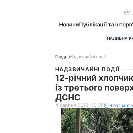
€51
Новини
Публікації та інтерв
ПАЛИВНА К
Гордон
Надзвичайні події
НАДЗВИЧАЙНІ ПОДІЇ
12-річний хлопчи
із третього повер
ДСНС
4 серпня 2018, 10.35
Этот мат