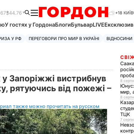
.67
$44.76
+18 КИЇВ
'ю
У гостях у Гордона
Блоги
Бульвар
LIVE
Ексклюзи
РИЗА У РФ
ПЕРЕГОВОРИ ПРО МИР В УКРАЇНІ
ВІДНОСИНИ
СВІЖ
Саака
росій
проб
к у Запоріжжі вистрибнув
8 серпн
Юнус
ху, рятуючись від пожежі –
мир, 
8 серпн
Казар
ериал также можно прочитать на русском
студе
ТЦК
7 серпн
Невз
контр