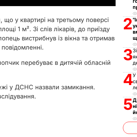
г
п
V
2
 що у квартирі на третьому поверсі
"
i
у
ощі 1 м². Зі слів лікарів, до приїзду
в
лопець вистрибнув із вікна та отримав
щ
d
в повідомленні.
3
З
e
я
лопчик перебуває в дитячій обласній
д
o
4
У
с
жі у ДСНС назвали замикання.
л
слідування.
5
Д
н
й