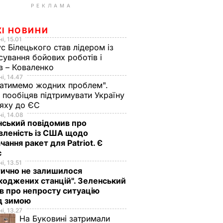
РЕКЛАМА
ЖІ НОВИНИ
і, 15.01
с Білецького став лідером із
сування бойових роботів і
в – Коваленко
і, 14.47
атимемо жодних проблем".
 пообіцяв підтримувати Україну
ляху до ЄС
і, 14.08
ський повідомив про
вленість із США щодо
чання ракет для Patriot. Є
с
і, 13.51
ично не залишилося
оджених станцій". Зеленський
в про непросту ситуацію
д зимою
і, 13.27
На Буковині затримали