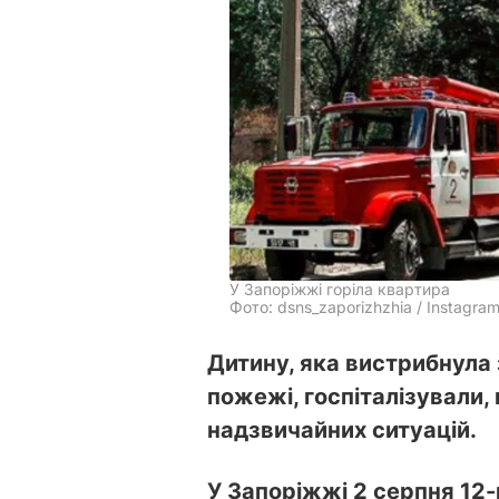
У Запоріжжі горіла квартира
Фото: dsns_zaporizhzhia / Instagra
Дитину, яка вистрибнула 
пожежі, госпіталізували,
надзвичайних ситуацій.
У Запоріжжі 2 серпня 12-