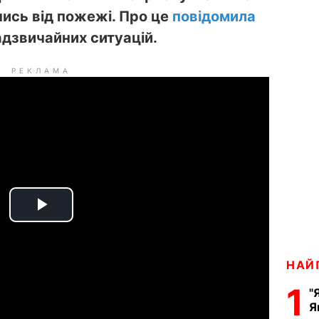
чись від пожежі. Про це
повідомила
дзвичайних ситуацій.
РЕКЛАМА
P
l
НАЙ
a
1
"
Я
y