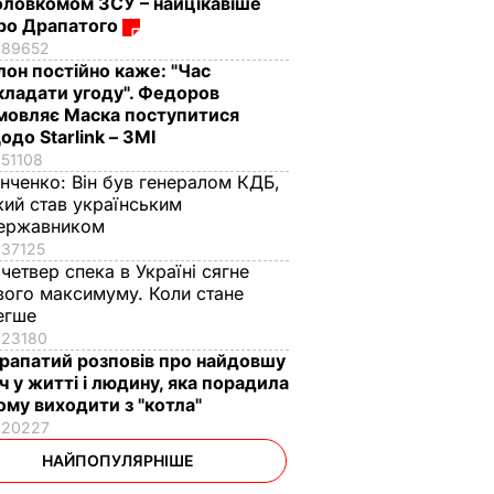
оловкомом ЗСУ – найцікавіше
ро Драпатого
89652
Ілон постійно каже: "Час
кладати угоду". Федоров
мовляє Маска поступитися
одо Starlink – ЗМІ
51108
інченко:
Він був генералом КДБ,
кий став українським
ержавником
37125
 четвер спека в Україні сягне
вого максимуму. Коли стане
егше
23180
рапатий розповів про найдовшу
іч у житті і людину, яка порадила
ому виходити з "котла"
20227
НАЙПОПУЛЯРНІШЕ