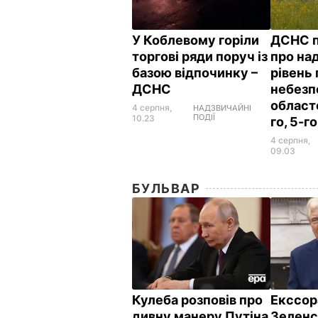
У Коблевому горіли
ДСНС 
торгові ряди поруч із
про на
базою відпочинку –
рівень
ДСНС
небезп
област
4 серпня,
НАДЗВИЧАЙНІ
ПОДІЇ
10.23
го, 5-г
4 серпня,
09.03
БУЛЬВАР
Кулеба розповів про
Екссор
дивну манеру Путіна
Зеленс