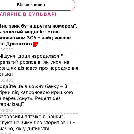
Більше новин
ероя
збухався". У мережу
ресторану. Як
потрапили знімки
приготувати ніжні
УЛЯРНЕ В БУЛЬВАРІ
Кабаєвої з
баклажанні
ВАР
Я не звик бути другим номером".
Медведєвим
рулетики без зайво
к золотий медаліст став
жиру
7 серпня, 20.39
БУЛЬВАР
оловкомом ЗСУ – найцікавіше
7 серпня, 20.16
БУЛЬВАР
ро Драпатого
89652
Мішуня, доця народилася!"
рапатий розповів, як уночі на
озиціях дізнався про народження
оньки
62403
одайте це в кожну банку – й
гірки під капроновою кришкою
е перекиснуть. Рецепт без
терилізації
28042
Запросили літечко в банки".
блука на зиму без стерилізації –
мачно, як у дитинстві