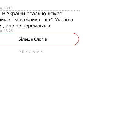
я
я, 16.13
:
В України реально немає
иків. Їм важливо, щоб Україна
я, але не перемагала
я, 15.25
Більше блогів
РЕКЛАМА