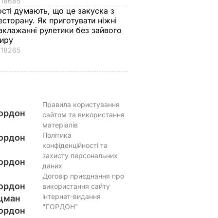
18685
ості думають, що це закуска з
есторану. Як приготувати ніжні
аклажанні рулетики без зайвого
иру
18265
Правила користування
ордон
сайтом та використання
матеріалів
Політика
ордон
конфіденційності та
захисту персональних
ордон
даних
Договір приєднання про
ордон
використання сайту
інтернет-видання
цман
"ГОРДОН"
ордон