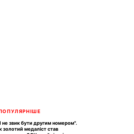
ПОПУЛЯРНІШЕ
Я не звик бути другим номером".
к золотий медаліст став