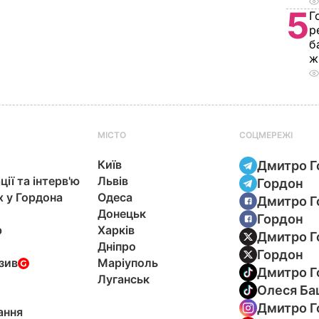
5
Г
р
б
ж
МІСТО
СОЦМЕРЕЖІ
Київ
Дмитро Г
ції та інтерв'ю
Львів
Гордон
х у Гордона
Одеса
Дмитро Г
Донецьк
Гордон
р
Харків
Дмитро Г
Дніпро
Гордон
зив
Маріуполь
Дмитро Г
Луганськ
Олеся Ба
Дмитро Г
ання