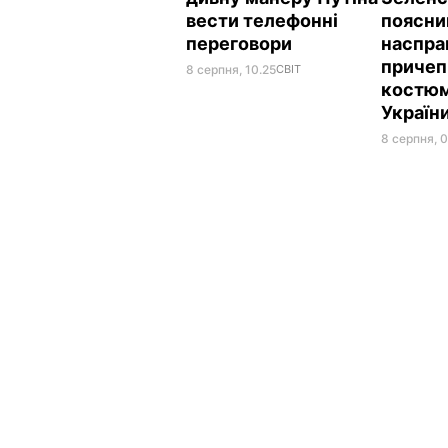
вести телефонні
поясни
переговори
наспра
причеп
8 серпня, 10.25
СВІТ
костюм
Україн
8 серпня, 0