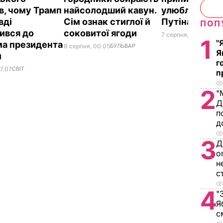
в, чому Трамп
найсолодший кавун.
улюбленого г
вді
Сім ознак стиглої й
Путіна
ПОП
ився до
соковитої ягоди
7 серпня, 23.42
БУЛЬ
1
"
а президента
8 серпня, 00.05
БУЛЬВАР
Я
и
г
7.07
СВІТ
п
2
"
Д
п
д
3
Д
о
н
с
4
"
Я
с