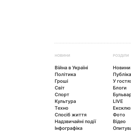
НОВИНИ
РОЗДІЛИ
Війна в Україні
Новини
Політика
Публіка
Гроші
У гостя
Світ
Блоги
Спорт
Бульва
Культура
LIVE
Техно
Ексклю
Спосіб життя
Фото
Надзвичайні події
Відео
Інфографіка
Опитув