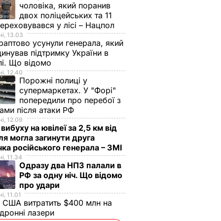
чоловіка, який поранив
двох поліцейських та 11
переховувався у лісі – Нацпол
ила
і, 13.03
аптово усунули генерала, який
 за
инував підтримку України в
жі в
і. Що відомо
 виші
і, 12.40
Порожні полиці у
ИЧАЙНІ
супермаркетах. У "Форі"
попередили про перебої з
ами після атаки РФ
і, 12.09
 вибуху на ювілеї за 2,5 км від
я могла загинути друга
ка російського генерала – ЗМІ
і, 11.34
Одразу два НПЗ палали в
РФ за одну ніч. Що відомо
про удари
і, 11.01
 США витратить $400 млн на
токо
"Дімка був наче
Гості думають, що
дронні лазери
нормальний, поки не
це закуска з