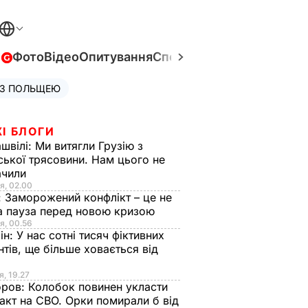
в
Фото
Відео
Опитування
Спецпроєкти
Війна в Укра
 З ПОЛЬЩЕЮ
І БЛОГИ
швілі:
Ми витягли Грузію з
ської трясовини. Нам цього не
ачили
я, 02.00
:
Заморожений конфлікт – це не
а пауза перед новою кризою
я, 00.56
ін:
У нас сотні тисяч фіктивних
нтів, ще більше ховається від
я, 19.27
оров:
Колобок повинен укласти
акт на СВО. Орки помирали б від