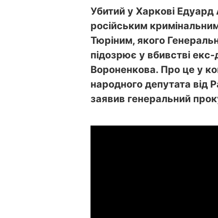
Убитий у Харкові Едуард 
російським кримінальни
Тюріним, якого Генераль
підозрює у вбивстві ек
Вороненкова. Про це у к
народного депутата від Р
заявив генеральний прок