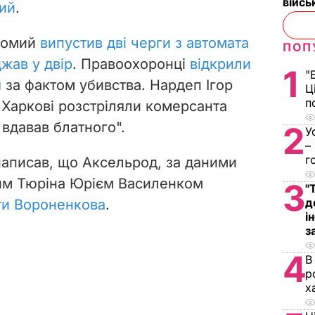
війс
тий
.
ідомий
випустив дві черги з автомата
ПОП
жав у двір
. Правоохоронці
відкрили
1
"
я
за фактом убивства. Нардеп Ігор
Ц
п
 Харкові
розстріляли комерсанта
вдавав блатного".
2
У
–
г
написав, що Аксельрод, за даними
мим Тюріна Юрієм Василенком
3
"
д
ити Вороненкова
.
і
з
4
В
р
х