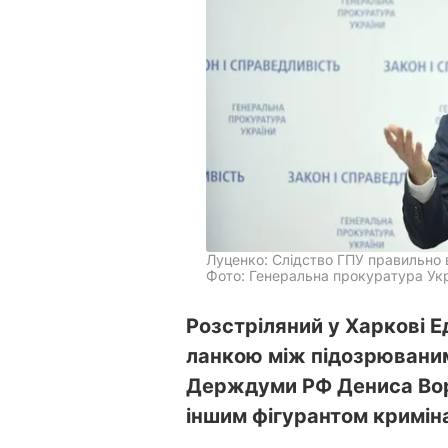
Луценко: Слідство ГПУ правильно 
Фото: Генеральна прокуратура Укр
Розстріляний у Харкові 
ланкою між підозрюваним
Держдуми РФ Дениса Вор
іншим фігурантом кримін