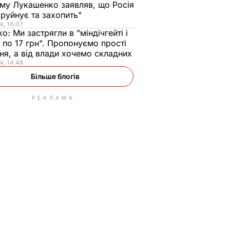
ому Лукашенко заявляв, що Росія
зруйнує та захопить"
я, 16.07
ко:
Ми застрягли в "міндічгейті і
 по 17 грн". Пропонуємо прості
ня, а від влади хочемо складних
я, 14.48
Більше блогів
РЕКЛАМА