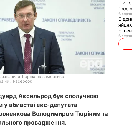
Рік т
"все 
6 серпн
Біден
яйцях
рішен
6 серпн
визначило Тюріна як замовника
аїни / Facebook
Едуард Аксельрод був сполучною
 у вбивстві екс-депутата
оненкова Володимиром Тюріним та
ального провадження.