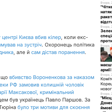
Вчора, 
"Чітк
натяк
ракет
відст
Вчора, 
Зелен
спеці
у центрі Києва вбив кілер
, коли екс-
проти
мував на зустріч
. Охоронець політика
Вчора, 
дника
, але й
сам дістав поранення
.
масш
армії
Вчора, 
, що
вбивство Вороненкова за наказом
Коміт
Корец
еки РФ замовив колишній чоловік
новог
арії Максакової, кримінальний
Вчора, 
"Місц
цем був українець Павло Паршов. За
Донец
 Тюріна
було три мотиви для скоєння
ймові