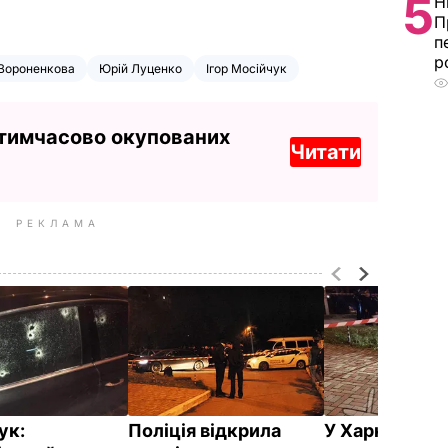
5
Н
П
п
р
 Вороненкова
Юрій Луценко
Ігор Мосійчук
 тимчасово окупованих
Читати
РЕКЛАМА
ук:
Поліція відкрила
У Харкові з а