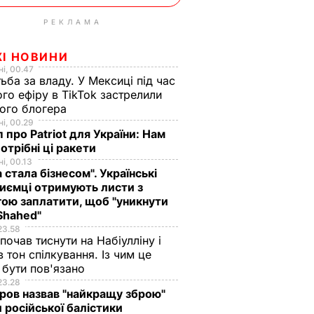
РЕКЛАМА
ЖІ НОВИНИ
і, 00.47
ьба за владу. У Мексиці під час
го ефіру в TikTok застрелили
ого блогера
і, 00.29
 про Patriot для України: Нам
отрібні ці ракети
і, 00.13
а стала бізнесом". Українські
иємці отримують листи з
ою заплатити, щоб "уникнути
Shahed"
23.58
 почав тиснути на Набіулліну і
в тон спілкування. Із чим це
бути пов'язано
23.28
ов назвав "найкращу зброю"
 російської балістики