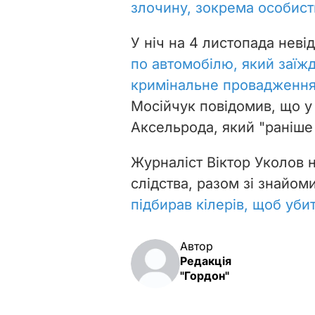
злочину, зокрема особис
У ніч на 4 листопада нев
по автомобілю, який заїжд
кримінальне провадженн
Мосійчук повідомив, що у
Аксельрода, який "раніше 
Журналіст Віктор Уколов 
слідства, разом зі знайо
підбирав кілерів, щоб уб
Автор
Редакція
"Гордон"