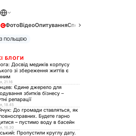
в
Фото
Відео
Опитування
Спецпроєкти
Війна в Укра
 З ПОЛЬЩЕЮ
І БЛОГИ
нога:
Досвід медиків корпусу
ького зі збереження життів є
інним
я, 21.16
нцев:
Єдине джерело для
одування збитків бізнесу –
тні репарації
я, 18.45
йчук:
До громади ставляться, як
повносправних. Будете гарно
итися – пустимо воду в басейн
я, 16.30
ський:
Пропустили круглу дату.