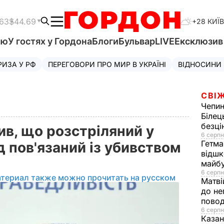
.63
$44.69
+28 КИЇВ
'ю
У гостях у Гордона
Блоги
Бульвар
LIVE
Ексклюзи
РИЗА У РФ
ПЕРЕГОВОРИ ПРО МИР В УКРАЇНІ
ВІДНОСИНИ
СВІЖ
Чепи
Білец
безц
в, що розстріляний у
6 серпн
Гетма
 пов'язаний із убивством
відшк
майбу
6 серпн
атериал также можно прочитать на русском
Матві
до не
повод
6 серпн
Казан