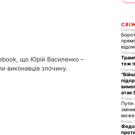
СВІ
Сьогодн
Борот
прямо
відом
Сьогодн
Трамп
ebook, що Юрій Василенко –
теж п
упи виконавців злочину.
Сьогодн
"Війн
підпр
вимог
атак 
Вчора, 
Путін
зміни
може 
Вчора, 
Федор
проти