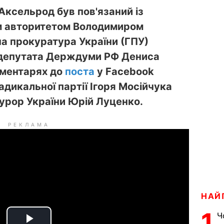
Аксельрод був пов'язаний із
м авторитетом Володимиром
на прокуратура України (ГПУ)
с-депутата Держдуми РФ Дениса
оментарях до
поста
у Facebook
адикальної партії Ігоря Мосійчука
урор України Юрій Луценко.
РЕКЛАМА
НАЙ
1
Ч