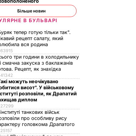
ьковополоненого
Більше новин
УЛЯРНЕ В БУЛЬВАРІ
Буряк тепер готую тільки так".
ікавий рецепт салату, який
олюбила вся родина
63915
сього три години в холодильнику
 і смачна закуска з баклажанів
отова. Рецепт, як знахідка
41342
Такі можуть неочікувано
обитися висот". У військовому
нституті розповіли, як Драпатий
ахищав диплом
27299
 інституті танкових військ
озповіли про особливу рису
арактеру головкома Драпатого
25157