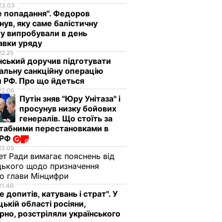
23.03
е попадання". Федоров
нув, яку саме балістичну
у випробували в день
авки уряду
22.25
ський доручив підготувати
альну санкційну операцію
 РФ. Про що йдеться
22.06
Путін зняв "Юру Унітаза" і
просунув низку бойових
генералів. Що стоїть за
табними перестановками в
 РФ
22.05
ет Ради вимагає пояснень від
ького щодо призначення
о глави Мінцифри
21.46
е допитів, катувань і страт". У
ькій області росіяни,
рно, розстріляли українського