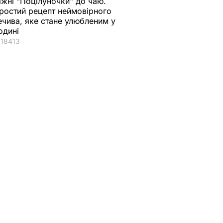
іжні "Поцілуночки" до чаю.
ростий рецепт неймовірного
ечива, яке стане улюбленим у
одині
18413
втомата