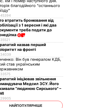
ис. км і помер наступного дня.
сторія благодійного "останнього
аїзду"
45394
то втратить бронювання від
обілізації з 1 вересня і які два
окументи треба подати до
онеділка
35521
рапатий назвав перший
ріоритет на фронті
34039
інченко:
Він був генералом КДБ,
кий став українським
ержавником
33575
рапатий ініціював звільнення
омандувача Медсил ЗСУ. Його
азивали "людиною Сирського" –
МІ
29905
НАЙПОПУЛЯРНІШЕ