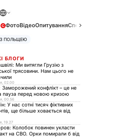
в
Фото
Відео
Опитування
Спецпроєкти
Війна в Укра
 З ПОЛЬЩЕЮ
І БЛОГИ
швілі:
Ми витягли Грузію з
ської трясовини. Нам цього не
ачили
я, 02.00
:
Заморожений конфлікт – це не
а пауза перед новою кризою
я, 00.56
ін:
У нас сотні тисяч фіктивних
нтів, ще більше ховається від
я, 19.27
оров:
Колобок повинен укласти
акт на СВО. Орки помирали б від