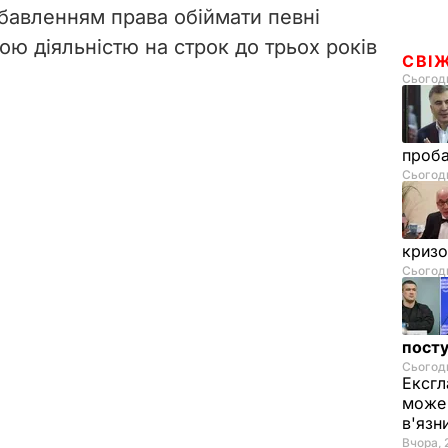
озбавленням права обіймати певні
ю діяльністю на строк до трьох років
СВІ
Сьогодн
проб
Сьогодн
криз
Сьогодн
посту
Сьогодн
Ексгл
може 
в'язн
Вчора, 