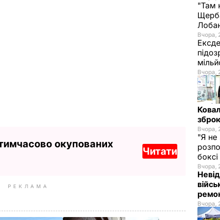
"Там 
Щерба
Лоба
Вчора, 
Ексде
підоз
мільй
Вчора, 
Ковал
зброю
Вчора, 
"Я не
 тимчасово окупованих
розпо
Читати
бокс
Вчора, 
Невід
війсь
РЕКЛАМА
ремон
Вчора, 