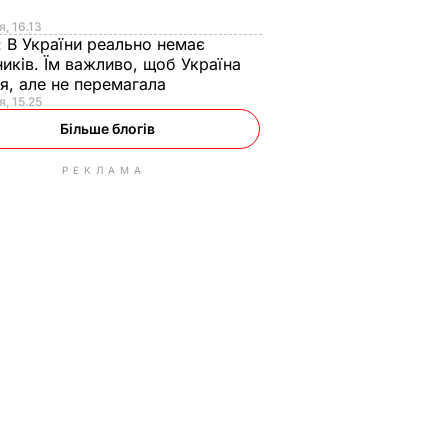
я
я, 16.13
:
В України реально немає
иків. Їм важливо, щоб Україна
я, але не перемагала
я, 15.25
Більше блогів
РЕКЛАМА