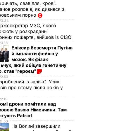
кричать, свавілля, кров".
чов розповів, як дивився з
новським порно
23.34
ржсекретар МЗС, якого
рюють у розкраданні
онних пожертв, вийшов із СІЗО
23.18
Еліксир безсмертя Путіна
й імпланти фейків у
мозок. Як фізик
ьчук, який обіцяв генетичну
, став "героєм"
22.53
 зроблений із заліза". Усик
вів про втому після років у
і
22.19
омі дрони помітили над
ковою базою Німеччини. Там
тують Patriot
21.50
На Волині завершили