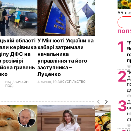
55 л
ПОП
цькій області
У Мін'юсті України на
1
"
али керівника
хабарі затримали
Я
ділу ДФС на
начальника
г
п
в розімірі
управління та його
ьйона гривень
заступника –
2
"
нко
Луценко
Д
4 липня, 19.38
СУСПІЛЬСТВО
НАДЗВИЧАЙНІ
п
ПОДІЇ
д
3
Д
о
н
с