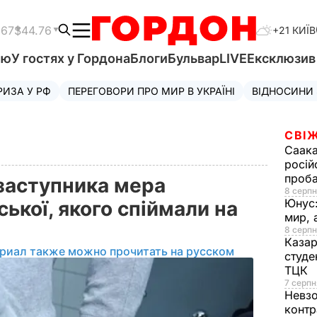
.67
$44.76
+21 КИЇВ
'ю
У гостях у Гордона
Блоги
Бульвар
LIVE
Ексклюзи
РИЗА У РФ
ПЕРЕГОВОРИ ПРО МИР В УКРАЇНІ
ВІДНОСИНИ
СВІЖ
Саака
росій
проб
заступника мера
8 серпн
Юнус
ької, якого спіймали на
мир, 
8 серпн
Казар
риал также можно прочитать на русском
студе
ТЦК
7 серпн
Невз
контр