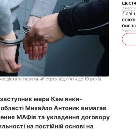
щаст
7 серпн
Левін
союзн
билас
7 серпн
 дістати тюремний строк від п'яти до 10 років.
 заступник мера Кам'янки-
ї області Михайло Антоник вимагав
іщення МАФів та укладення договору
льності на постійній основі на