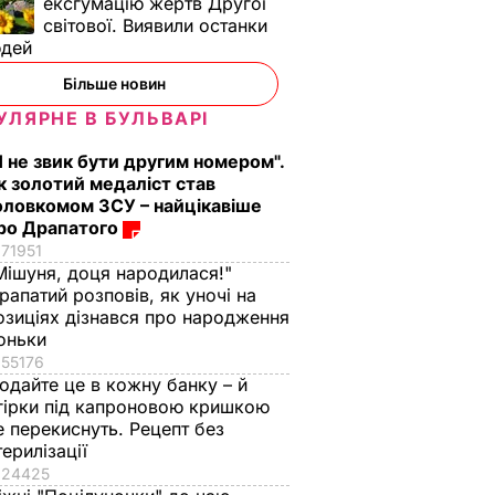
ексгумацію жертв Другої
світової. Виявили останки
юдей
Більше новин
УЛЯРНЕ В БУЛЬВАРІ
Я не звик бути другим номером".
к золотий медаліст став
оловкомом ЗСУ – найцікавіше
ро Драпатого
71951
Мішуня, доця народилася!"
рапатий розповів, як уночі на
озиціях дізнався про народження
оньки
55176
одайте це в кожну банку – й
гірки під капроновою кришкою
е перекиснуть. Рецепт без
терилізації
24425