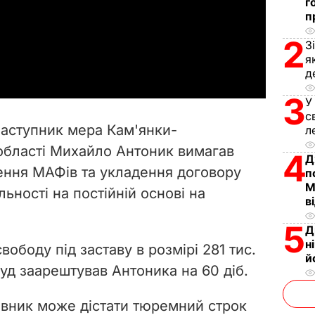
г
l
п
2
З
a
я
д
y
3
У
V
с
заступник мера Кам'янки-
л
i
 області Михайло Антоник вимагав
4
Д
щення МАФів та укладення договору
d
п
М
ьності на постійній основі на
в
e
5
Д
o
н
ободу під заставу в розмірі 281 тис.
й
уд заарештував Антоника на 60 діб.
овник може дістати тюремний строк