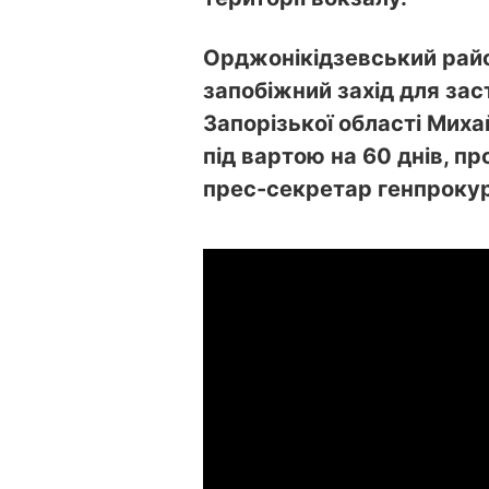
Орджонікідзевський рай
запобіжний захід для за
Запорізької області Мих
під вартою на 60 днів, п
прес-секретар генпроку