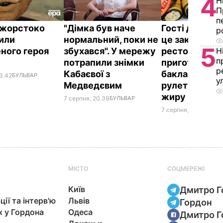
4
Н
П
п
ї жорстоко
"Дімка був наче
Гості думают
р
или
нормальний, поки не
це закуска з
5
ного героя
збухався". У мережу
ресторану. Я
Н
п
потрапили знімки
приготувати 
р
Кабаєвої з
баклажанні
3.42
БУЛЬВАР
у
Медведєвим
рулетики без
жиру
7 серпня, 20.39
БУЛЬВАР
7 серпня, 20.16
БУЛЬ
МІСТО
СОЦМЕРЕЖІ
Київ
Дмитро Г
ції та інтерв'ю
Львів
Гордон
х у Гордона
Одеса
Дмитро Г