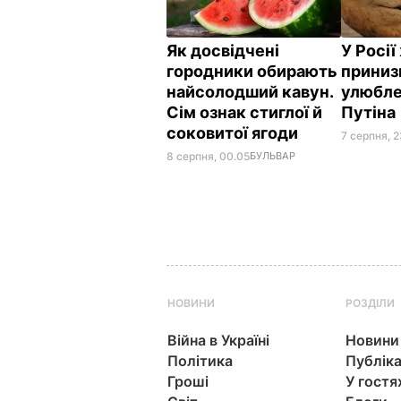
Як досвідчені
У Росі
городники обирають
приниз
найсолодший кавун.
улюбле
Сім ознак стиглої й
Путіна
соковитої ягоди
7 серпня, 2
8 серпня, 00.05
БУЛЬВАР
НОВИНИ
РОЗДІЛИ
Війна в Україні
Новини
Політика
Публіка
Гроші
У гостя