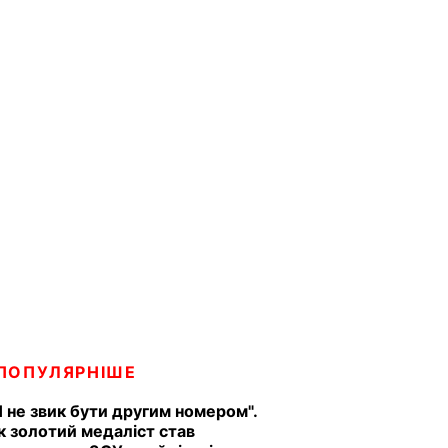
ПОПУЛЯРНІШЕ
Я не звик бути другим номером".
к золотий медаліст став