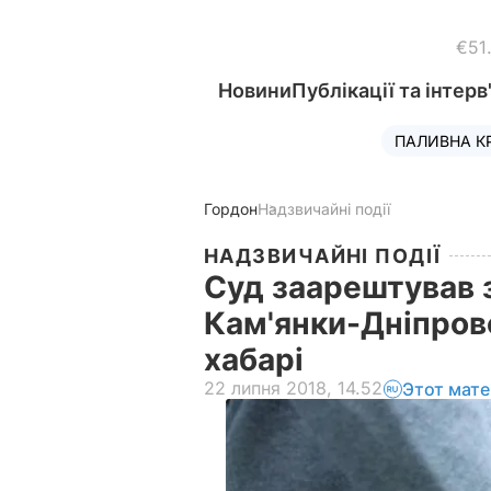
€51
Новини
Публікації та інтерв
ПАЛИВНА К
Гордон
Надзвичайні події
НАДЗВИЧАЙНІ ПОДІЇ
Суд заарештував 
Кам'янки-Дніпровс
хабарі
22 липня 2018, 14.52
Этот мате