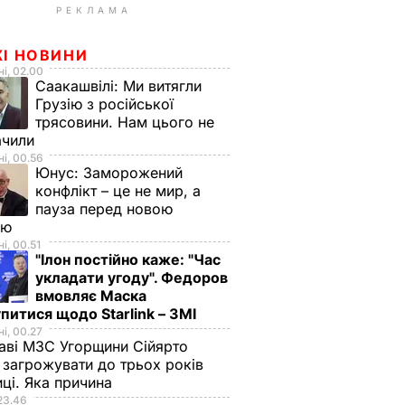
РЕКЛАМА
ЖІ НОВИНИ
і, 02.00
Саакашвілі:
Ми витягли
Грузію з російської
трясовини. Нам цього не
ачили
і, 00.56
Юнус:
Заморожений
конфлікт – це не мир, а
пауза перед новою
ою
і, 00.51
"Ілон постійно каже: "Час
укладати угоду". Федоров
вмовляє Маска
питися щодо Starlink – ЗМІ
і, 00.27
аві МЗС Угорщини Сійярто
загрожувати до трьох років
иці. Яка причина
23.46