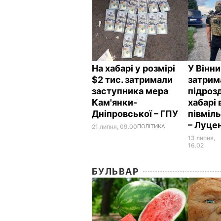
На хабарі у розмірі
У Вінни
$2 тис. затримали
затрим
заступника мера
підроз
Кам'янки-
хабарі 
Дніпровської – ГПУ
півміл
– Луце
21 липня, 09.00
ПОЛІТИКА
13 липня,
16.02
БУЛЬВАР