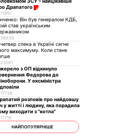
оловкомом ЗСУ – найцікавіше
ро Драпатого
71951
інченко:
Він був генералом КДБ,
кий став українським
ержавником
36639
 четвер спека в Україні сягне
вого максимуму. Коли стане
егше
23061
жерело з ОП відкинуло
овернення Федорова до
іноборони. У ексміністра
ідповіли
17739
рапатий розповів про найдовшу
іч у житті і людину, яка порадила
ому виходити з "котла"
17719
НАЙПОПУЛЯРНІШЕ