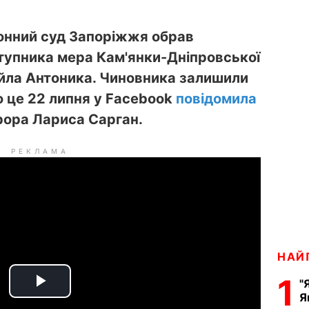
онний суд Запоріжжя обрав
ступника мера Кам'янки-Дніпровської
айла Антоника. Чиновника залишили
ро це 22 липня у Facebook
повідомила
рора Лариса Сарган.
РЕКЛАМА
НАЙ
1
"
P
Я