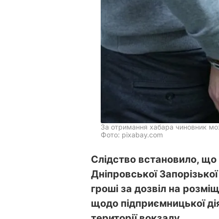
За отримання хабара чиновник може
Фото: pixabay.com
Слідство встановило, що
Дніпровської Запорізько
гроші за дозвіл на розм
щодо підприємницької дія
території вокзалу.