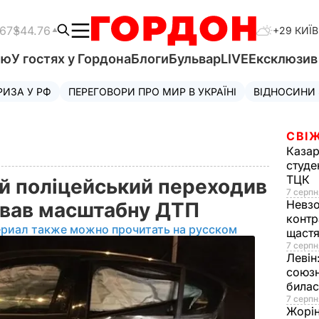
.67
$44.76
+29 КИЇВ
'ю
У гостях у Гордона
Блоги
Бульвар
LIVE
Ексклюзи
РИЗА У РФ
ПЕРЕГОВОРИ ПРО МИР В УКРАЇНІ
ВІДНОСИНИ
СВІЖ
Казар
студе
ТЦК
ий поліцейський переходив
7 серпн
Невз
ував масштабну ДТП
контр
ериал также можно прочитать на русском
щаст
7 серпн
Левін
союзн
билас
7 серпн
Жорі