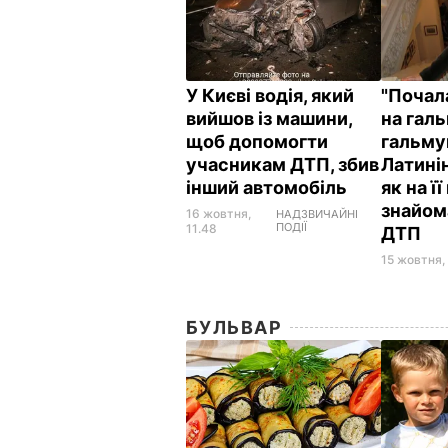
У Києві водія, який
"Почал
вийшов із машини,
на галь
щоб допомогти
гальму
учасникам ДТП, збив
Латинін
інший автомобіль
як на ї
знайом
16 жовтня,
НАДЗВИЧАЙНІ
ПОДІЇ
11.48
ДТП
15 жовтня, 
БУЛЬВАР