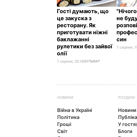
Гості думають, що
"Нічого
це закуска з
не буду
ресторану. Як
розпові
приготувати ніжні
профес
баклажанні
син
рулетики без зайвої
7 серпня, 1
олії
7 серпня, 20.16
БУЛЬВАР
НОВИНИ
РОЗДІЛИ
Війна в Україні
Новини
Політика
Публіка
Гроші
У гостя
Світ
Блоги