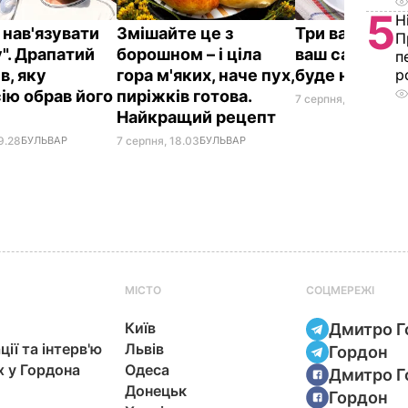
5
Н
 нав'язувати
Змішайте це з
Три важливі к
П
". Драпатий
борошном – і ціла
ваш салат із 
п
в, яку
гора м'яких, наче пух,
буде неймов
р
ію обрав його
пиріжків готова.
7 серпня, 17.29
БУЛЬВ
Найкращий рецепт
9.28
БУЛЬВАР
7 серпня, 18.03
БУЛЬВАР
МІСТО
СОЦМЕРЕЖІ
Київ
Дмитро Г
ції та інтерв'ю
Львів
Гордон
х у Гордона
Одеса
Дмитро Г
Донецьк
Гордон