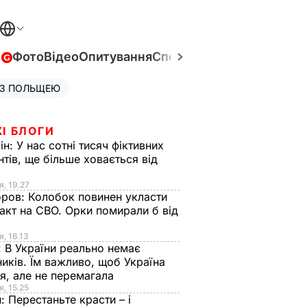
в
Фото
Відео
Опитування
Спецпроєкти
Війна в Укра
 З ПОЛЬЩЕЮ
І БЛОГИ
ін:
У нас сотні тисяч фіктивних
нтів, ще більше ховається від
я, 19.27
оров:
Колобок повинен укласти
акт на СВО. Орки помирали б від
я
я, 16.13
:
В України реально немає
иків. Їм важливо, щоб Україна
я, але не перемагала
я, 15.25
н:
Перестаньте красти – і