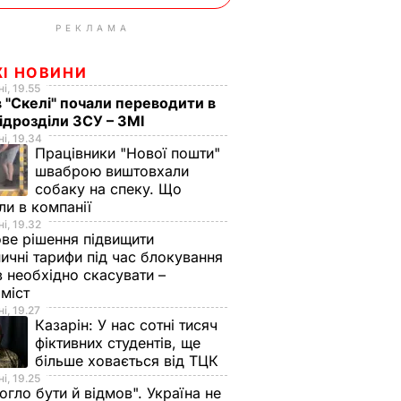
РЕКЛАМА
ЖІ НОВИНИ
і, 19.55
в "Скелі" почали переводити в
підрозділи ЗСУ – ЗМІ
і, 19.34
Працівники "Нової пошти"
шваброю виштовхали
собаку на спеку. Що
ли в компанії
і, 19.32
ве рішення підвищити
ничні тарифи під час блокування
в необхідно скасувати –
оміст
і, 19.27
Казарін:
У нас сотні тисяч
фіктивних студентів, ще
більше ховається від ТЦК
і, 19.25
огло бути й відмов". Україна не