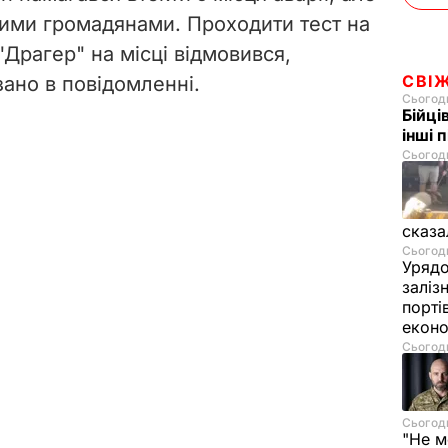
ими громадянами. Проходити тест на
"Драгер" на місці відмовився,
СВІ
зано в повідомленні.
Сьогодн
Бійці
інші 
Сьогодн
сказа
Сьогодн
Урядо
заліз
порті
екон
Сьогодн
Сьогодн
"Не м