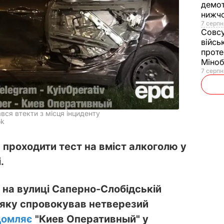
демот
нижч
7 серпн
Совс
війсь
проте
Міно
7 серпн
ався втекти з місця інциденту
ok
 проходити тест на вміст алкоголю у
.
і на вулиці Саперно-Слобідській
 яку спровокував нетверезий
домляє
"
Киев Оперативный
" у