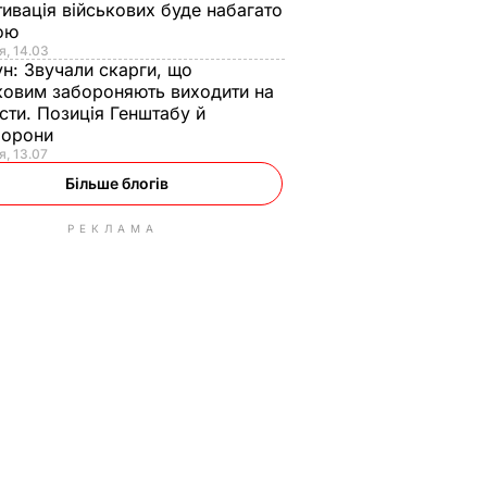
ивація військових буде набагато
ою
я, 14.03
ун:
Звучали скарги, що
ковим забороняють виходити на
сти. Позиція Генштабу й
борони
я, 13.07
Більше блогів
РЕКЛАМА