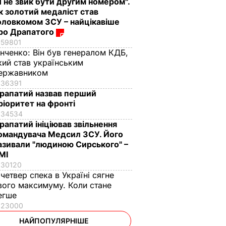
Я не звик бути другим номером".
к золотий медаліст став
оловкомом ЗСУ – найцікавіше
ро Драпатого
59801
інченко:
Він був генералом КДБ,
кий став українським
ержавником
36391
рапатий назвав перший
ріоритет на фронті
34534
рапатий ініціював звільнення
омандувача Медсил ЗСУ. Його
азивали "людиною Сирського" –
МІ
30120
 четвер спека в Україні сягне
вого максимуму. Коли стане
егше
23000
НАЙПОПУЛЯРНІШЕ