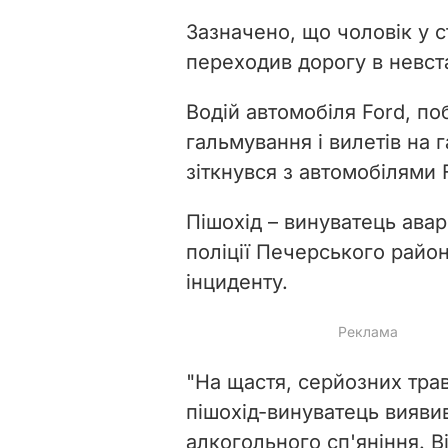
Зазначено, що чоловік у с
переходив дорогу в невст
Водій автомобіля Ford, п
гальмування і вилетів на 
зіткнувся з автомобілями F
Пішохід – винуватець авар
поліції Печерського район
інциденту.
"На щастя, серйозних травм
пішохід-винуватець вияви
алкогольного сп'яніння. Ві