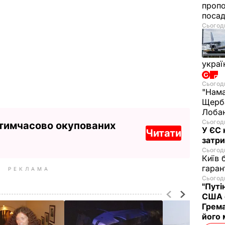
проп
посад
Сьогодн
украї
Сьогодн
"Нама
Щерба
Лобан
Сьогодн
 тимчасово окупованих
У ЄС 
Читати
затри
Сьогодн
Київ 
гаран
РЕКЛАМА
Сьогодн
"Путі
США 
Грема
його