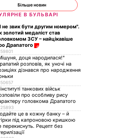
Більше новин
УЛЯРНЕ В БУЛЬВАРІ
Я не звик бути другим номером".
ою
У Києві сталася ДТП
к золотий медаліст став
за
за участю п'яти
оловкомом ЗСУ – найцікавіше
машин
ро Драпатого
59801
9 жовтня,
ВИЧАЙНІ
НАДЗВИЧАЙНІ
ПОДІЇ
07.18
Мішуня, доця народилася!"
рапатий розповів, як уночі на
озиціях дізнався про народження
оньки
50657
 інституті танкових військ
озповіли про особливу рису
арактеру головкома Драпатого
25893
одайте це в кожну банку – й
гірки під капроновою кришкою
е перекиснуть. Рецепт без
терилізації