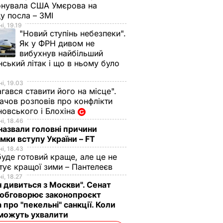
онувала США Умєрова на
у посла – ЗМІ
і, 19.19
"Новий ступінь небезпеки".
Як у ФРН дивом не
вибухнув найбільший
нський літак і що в ньому було
і, 19.03
гався ставити його на місце".
чов розповів про конфлікти
овського і Блохіна
і, 18.46
назвали головні причини
мки вступу України – FT
і, 18.43
буде готовий краще, але це не
тує кращої зими – Пантелеєв
і, 18.27
н дивиться з Москви". Сенат
обговорює законопроєкт
 про "пекельні" санкції. Коли
 можуть ухвалити