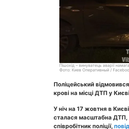
Пішохід – винуватець аварії намаг
Фото: Киев Оперативный / Facebo
Поліцейський відмовився
крові на місці ДТП у Києві
У ніч на 17 жовтня в Києв
сталася масштабна ДТП,
співробітник поліції,
пові