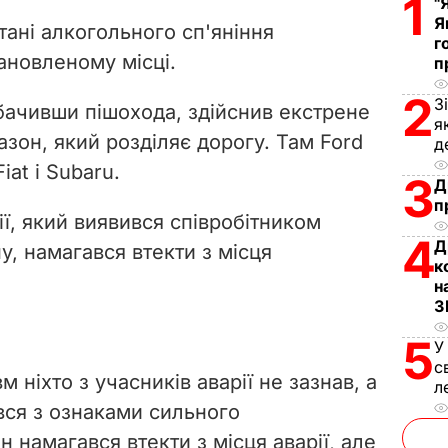
1
V
"
Я
тані алкогольного сп'яніння
г
i
ановленому місці.
п
d
2
З
обачивши пішохода, здійснив екстрене
я
e
газон, який розділяє дорогу. Там Ford
д
iat і Subaru.
3
o
Д
п
ії, який виявився співробітником
4
Д
у, намагався втекти з місця
к
н
З
5
У
с
 ніхто з учасників аварії не зазнав, а
л
вся з ознаками сильного
н намагався втекти з місця аварії, але