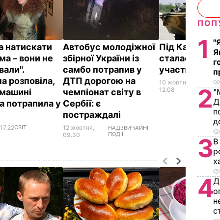
ПОП
1
"
а натискати
Автобус молодіжної
Під Калинівк
Я
ма – вони не
збірної України із
сталася ДТП 
г
вали".
самбо потрапив у
участю БТР
п
а розповіла,
ДТП дорогою на
10 жовтня,
НАДЗ
2
ПОДІЇ
12.08
ї машині
чемпіонат світу в
"
Д
а потрапила у
Сербії: є
п
постраждалі
д
17.22
СВІТ
12 жовтня,
НАДЗВИЧАЙНІ
ПОДІЇ
09.30
3
В
р
х
4
Д
о
н
с