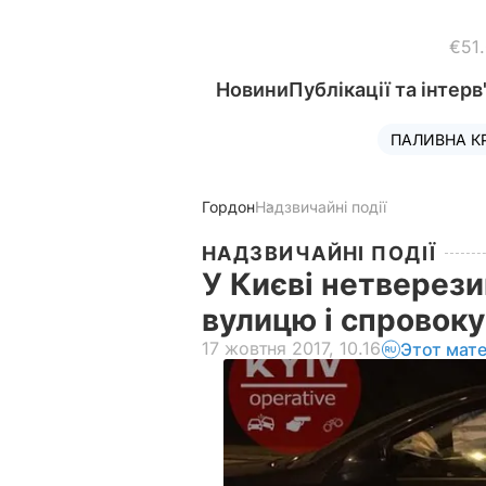
€51
Новини
Публікації та інтерв
ПАЛИВНА К
Гордон
Надзвичайні події
НАДЗВИЧАЙНІ ПОДІЇ
У Києві нетверез
вулицю і спровок
17 жовтня 2017, 10.16
Этот мат