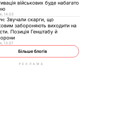
ивація військових буде набагато
ою
я, 14.03
ун:
Звучали скарги, що
ковим забороняють виходити на
сти. Позиція Генштабу й
борони
я, 13.07
Більше блогів
РЕКЛАМА