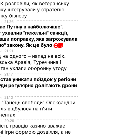
К розповіли, як ветеранську
ику інтегрували у стратегію
тку бізнесу
і, 21.26
ає Путіну в найболючіше".
 ухвалив "пекельні" санкції,
вши поправку, яка загрожувала
ю" закону. Як це було
і, 21.21
 на одного – напад на всіх.
вська Аравія, Туреччина і
тан уклали оборонну угоду
і, 21.17
 став уникати поїздок у регіони
уди регулярно долітають дрони
і, 21.10
 "Танець свободи" Олександри
ль відбулося на п'яти
нентах
і, 20.29
ість гравців казино вважає
ні ігри формою дозвілля, а не