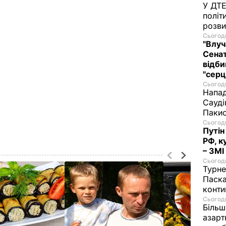
У ДТЕ
політ
розви
Сьогодн
"Влуч
Сенат
відби
"серц
Сьогодн
Напад
Сауді
Пакис
Сьогодн
Путін
РФ, к
– ЗМІ
Сьогодн
Турне
Паска
конти
Сьогодн
Більш
азарт