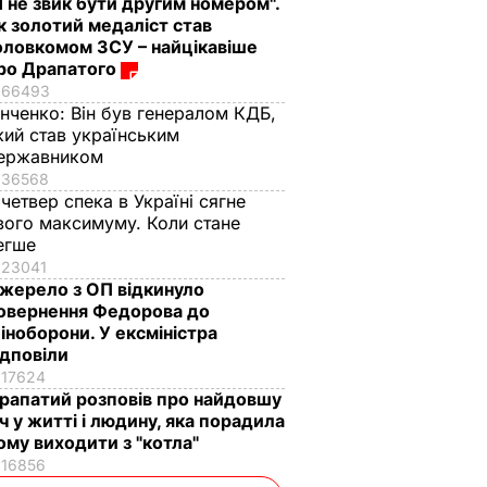
Я не звик бути другим номером".
к золотий медаліст став
оловкомом ЗСУ – найцікавіше
ро Драпатого
66493
інченко:
Він був генералом КДБ,
кий став українським
ержавником
36568
 четвер спека в Україні сягне
вого максимуму. Коли стане
егше
23041
жерело з ОП відкинуло
овернення Федорова до
іноборони. У ексміністра
ідповіли
17624
рапатий розповів про найдовшу
іч у житті і людину, яка порадила
ому виходити з "котла"
16856