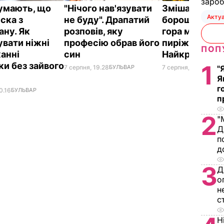
зароб
думають, що
"Нічого нав'язувати
Змішайте це 
Акту
ска з
не буду". Драпатий
борошном – і 
ану. Як
розповів, яку
гора м'яких, н
увати ніжні
професію обрав його
пиріжків гото
ПОП
анні
син
Найкращий р
ки без зайвого
1
7 серпня, 19.28
БУЛЬВАР
7 серпня, 18.03
БУЛЬ
"
Я
г
0.16
БУЛЬВАР
п
2
"
Д
п
д
3
Д
о
н
с
Н