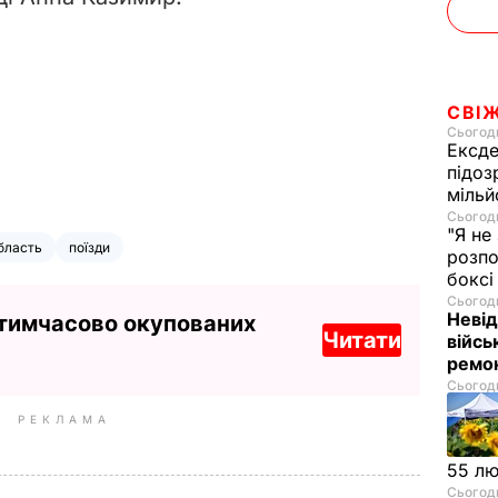
СВІ
Сьогодн
Ексде
підоз
мільй
Сьогодн
"Я не
бласть
поїзди
розпо
бокс
Сьогодн
Невід
 тимчасово окупованих
Читати
війсь
ремон
Сьогодн
РЕКЛАМА
55 л
Сьогодн