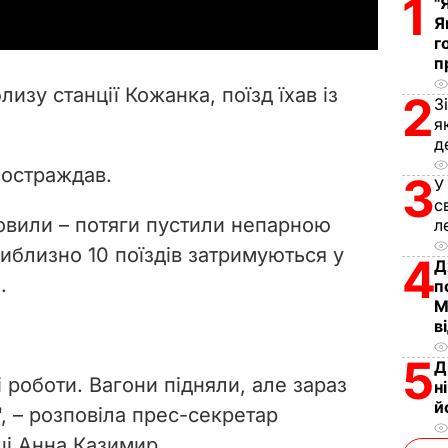
1
"
y
Я
г
п
V
лизу станції Кожанка, поїзд їхав із
2
З
i
я
д
d
 постраждав.
3
У
e
с
новили – потяги пустили непарною
л
o
иблизно 10 поїздів затримуються у
4
Д
.
п
М
в
5
Д
 роботи. Вагони підняли, але зараз
н
й
", – розповіла прес-секретар
ці Анна Казимир.