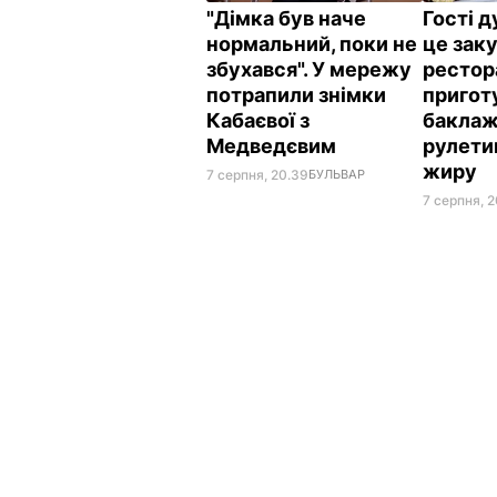
"Дімка був наче
Гості 
нормальний, поки не
це заку
збухався". У мережу
рестор
потрапили знімки
пригот
Кабаєвої з
баклаж
Медведєвим
рулети
жиру
7 серпня, 20.39
БУЛЬВАР
7 серпня, 2