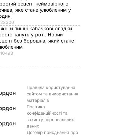
ростий рецепт неймовірного
ечива, яке стане улюбленим у
одині
22300
іжні й пишні кабачкові оладки
росто тануть у роті. Новий
ецепт без борошна, який стане
любленим
16498
Правила користування
ордон
сайтом та використання
матеріалів
Політика
ордон
конфіденційності та
захисту персональних
ордон
даних
Договір приєднання про