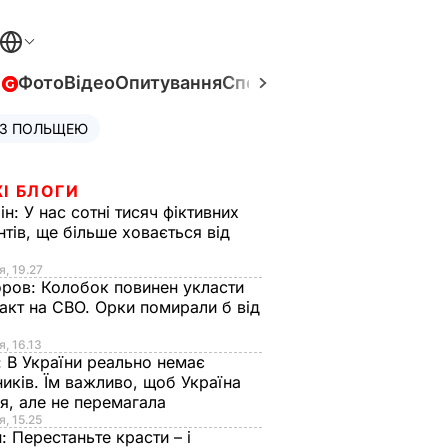
в
Фото
Відео
Опитування
Спецпроєкти
Війна в Укра
 З ПОЛЬЩЕЮ
І БЛОГИ
ін:
У нас сотні тисяч фіктивних
нтів, ще більше ховається від
я, 19.27
оров:
Колобок повинен укласти
акт на СВО. Орки помирали б від
я
я, 16.13
:
В України реально немає
иків. Їм важливо, щоб Україна
я, але не перемагала
я, 15.25
н:
Перестаньте красти – і