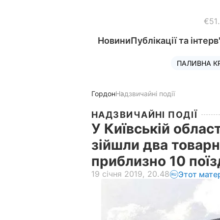
€51
Новини
Публікації та інтерв
ПАЛИВНА К
Гордон
Надзвичайні події
НАДЗВИЧАЙНІ ПОДІЇ
У Київській област
зійшли два товарн
приблизно 10 поїз
19 січня 2019, 20.48
Этот мате