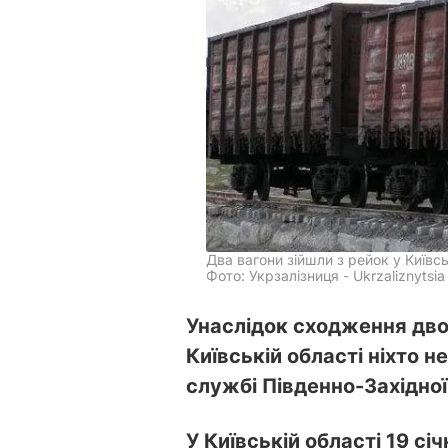
Два вагони зійшли з рейок у Київсь
Фото: Укрзалізниця - Ukrzaliznytsia
Унаслідок сходження двох
Київській області ніхто 
службі Південно-Західної 
У Київській області 19 сі