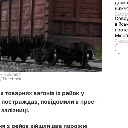
демот
нижч
7 серпн
Совс
війсь
проте
Міно
7 серпн
кій області
 / Facebook
 товарних вагонів із рейок у
не постраждав, повідомили в прес-
залізниці.
чня з рейок зійшли два порожні