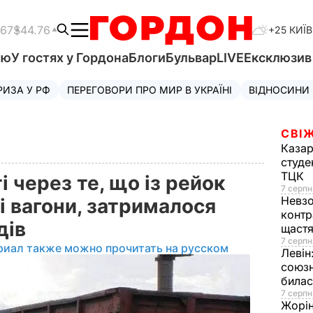
.67
$44.76
+25 КИЇВ
'ю
У гостях у Гордона
Блоги
Бульвар
LIVE
Ексклюзи
РИЗА У РФ
ПЕРЕГОВОРИ ПРО МИР В УКРАЇНІ
ВІДНОСИНИ
СВІЖ
Казар
студе
ТЦК
і через те, що із рейок
7 серпн
Невз
і вагони, затрималося
контр
дів
щаст
7 серпн
риал также можно прочитать на русском
Левін
союзн
билас
7 серпн
Жорі