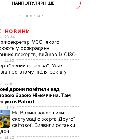
НАЙПОПУЛЯРНІШЕ
РЕКЛАМА
ЖІ НОВИНИ
і, 23.34
ржсекретар МЗС, якого
рюють у розкраданні
онних пожертв, вийшов із СІЗО
і, 22.53
 зроблений із заліза". Усик
вів про втому після років у
і
і, 22.19
омі дрони помітили над
ковою базою Німеччини. Там
тують Patriot
і, 21.50
На Волині завершили
ексгумацію жертв Другої
світової. Виявили останки
юдей
і, 21.32