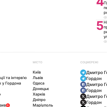
4
П
п
р
5
Н
п
р
у
МІСТО
СОЦМЕРЕЖІ
Київ
Дмитро Г
ції та інтерв'ю
Львів
Гордон
х у Гордона
Одеса
Дмитро Г
Донецьк
Гордон
р
Харків
Дмитро Г
Дніпро
Гордон
зив
Маріуполь