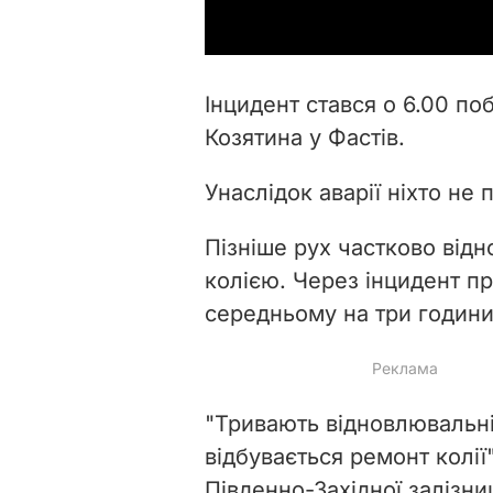
Інцидент стався о 6.00 поб
Козятина у Фастів.
Унаслідок аварії ніхто не
Пізніше рух частково від
колією. Через інцидент пр
середньому на три години
"Тривають відновлювальні
відбувається ремонт колії
Південно-Західної залізни