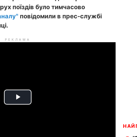
 рух поїздів було тимчасово
аналу"
повідомили в прес-службі
ці.
РЕКЛАМА
P
l
НАЙ
a