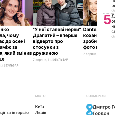
п
р
5
Д
о
н
енко
"У неї сталеві нерви".
Dantes і його
с
ла, чому
Драпатий – вперше
кохана Непра
ає до осені
відверто про
зробили ром
заміж за
стосунки з
фото в ліфті 
я, який змінив
дружиною
7 серпня, 10.20
БУЛЬ
ще
7 серпня, 11.19
БУЛЬВАР
1.45
БУЛЬВАР
МІСТО
СОЦМЕРЕЖІ
Київ
Дмитро Г
ції та інтерв'ю
Львів
Гордон