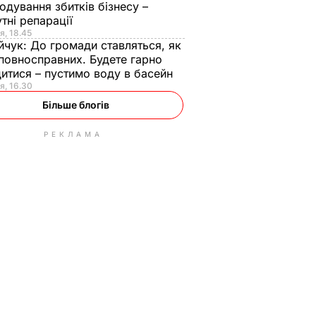
одування збитків бізнесу –
тні репарації
я, 18.45
йчук:
До громади ставляться, як
повносправних. Будете гарно
итися – пустимо воду в басейн
я, 16.30
Більше блогів
РЕКЛАМА