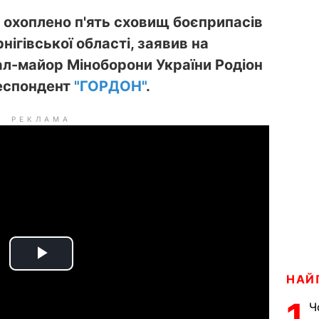
охоплено п'ять сховищ боєприпасів
рнігівської області, заявив на
ал-майор Міноборони України Родіон
еспондент
"ГОРДОН"
.
РЕКЛАМА
P
НАЙ
l
1
Ч