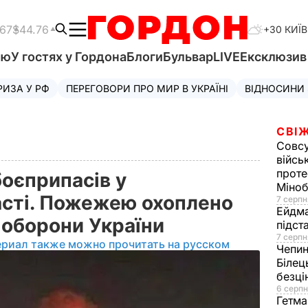
.67
$44.76
+30 КИЇВ
'ю
У гостях у Гордона
Блоги
Бульвар
LIVE
Ексклюзи
РИЗА У РФ
ПЕРЕГОВОРИ ПРО МИР В УКРАЇНІ
ВІДНОСИНИ
СВІЖ
Совс
війсь
проте
боєприпасів у
Міно
асті. Пожежею охоплено
7 серпн
Ейдм
ноборони України
підст
7 серпн
ериал также можно прочитать на русском
Чепи
Білец
безц
6 серпн
Гетма