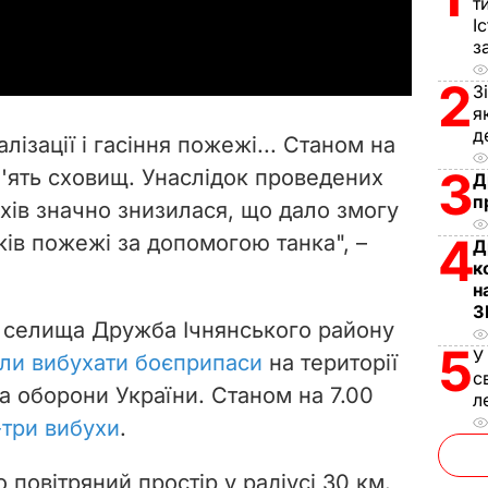
т
a
І
з
y
2
З
V
я
д
лізації і гасіння пожежі... Станом на
i
3
'ять сховищ. Унаслідок проведених
Д
п
ухів значно знизилася, що дало змогу
d
4
ків пожежі за допомогою танка", –
Д
e
к
н
o
З
ні селища Дружба Ічнянського району
5
У
ли вибухати боєприпаси
на території
с
а оборони України. Станом на 7.00
л
-три вибухи
.
повітряний простір у радіусі 30 км.