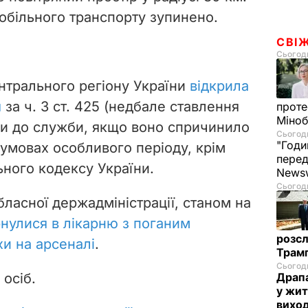
мобільного транспорту зупинено.
СВІ
Сьогодн
нтрального регіону України
відкрила
я
за ч. 3 ст. 425 (
недбале ставлення
проте
Міно
би до служби, якщо воно спричинило
Сьогодн
"Годи
 умовах особливого періоду, крім
перед
ьного кодексу України.
News
Сьогодн
бласної держадміністрації, станом на
нулися в лікарню з поганим
розсл
и на арсеналі
.
Трамп
Сьогодн
 осіб.
Драпа
у жит
виход