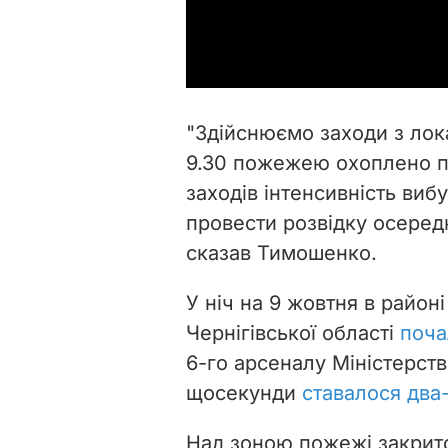
"Здійснюємо заходи з лока
9.30 пожежею охоплено п
заходів інтенсивність виб
провести розвідку осеред
сказав Тимошенко.
У ніч на 9 жовтня в райо
Чернігівської області
поча
6-го арсеналу Міністерств
щосекунди
ставалося два
Над зоною пожежі закрито 