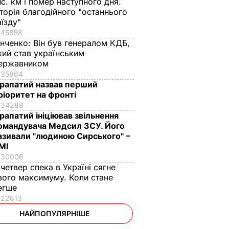
ис. км і помер наступного дня.
сторія благодійного "останнього
аїзду"
45858
інченко:
Він був генералом КДБ,
кий став українським
ержавником
35864
рапатий назвав перший
ріоритет на фронті
34288
рапатий ініціював звільнення
омандувача Медсил ЗСУ. Його
азивали "людиною Сирського" –
МІ
30006
 четвер спека в Україні сягне
вого максимуму. Коли стане
егше
22613
НАЙПОПУЛЯРНІШЕ