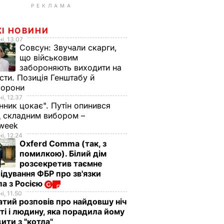
РЕКЛАМА
ЖІ НОВИНИ
і, 13.07
Совсун:
Звучали скарги,
що військовим
забороняють виходити на
сти. Позиція Генштабу й
борони
і, 12.37
нник цокає". Путін опинився
 складним вибором –
week
і, 12.24
Oxferd Comma (так, з
помилкою). Білий дім
розсекретив таємне
ідування ФБР про зв'язки
а з Росією
і, 11.50
тий розповів про найдовшу ніч
ті і людину, яка порадила йому
ити з "котла"