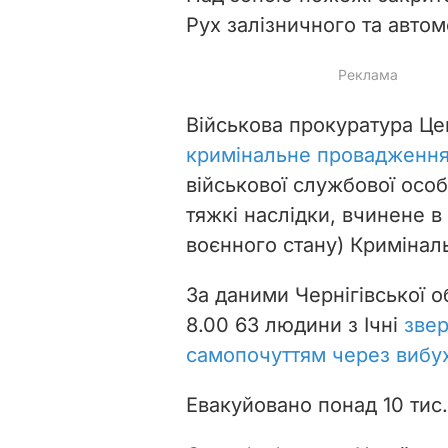
Рух залізничного та авто
Військова прокуратура Це
кримінальне провадженн
військової службової осо
тяжкі наслідки, вчинене в
воєнного стану
) Кримінал
За даними Чернігівської о
8.00 63 людини з Ічні
звер
самопочуттям через вибух
Евакуйовано понад 10 тис.