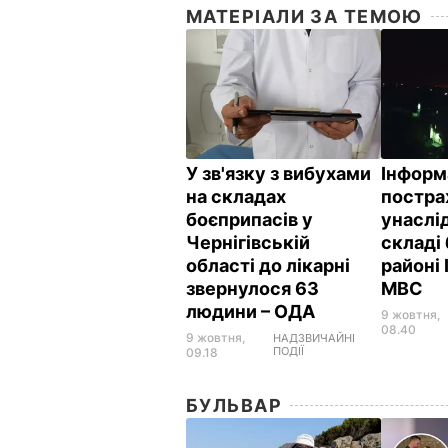
МАТЕРІАЛИ ЗА ТЕМОЮ
У зв'язку з вибухами
Інформ
на складах
постр
боєприпасів у
унаслід
Чернігівській
складі
області до лікарні
районі 
звернулося 63
МВС
людини – ОДА
9 жовтня,
08.40
9 жовтня,
НАДЗВИЧАЙНІ
ПОДІЇ
09.18
БУЛЬВАР