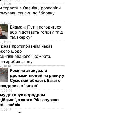
і, 11.29
и теракту в Оленівці розповіли,
рмували списки до "бараку
і, 11.09
Ейдман:
Путін погодиться
або підставить голову "під
табакерку"
і, 11.01
изнав протиправним наказ
ького щодо
сциплінованого" комбата.
ин зробив заяву
і, 10.16
Росіяни атакували
дронами людей на ринку у
Сумській області. Багато
аждалих, є "важкі"
і, 09.49
иму детонує аеродром
дійське", з якого РФ запускає
d – паблік
і, 09.17