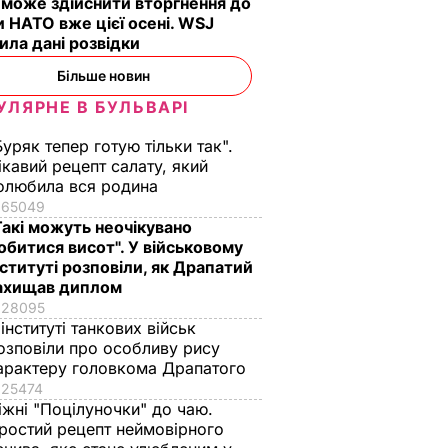
 може здійснити вторгнення до
и НАТО вже цієї осені. WSJ
ила дані розвідки
Більше новин
УЛЯРНЕ В БУЛЬВАРІ
Буряк тепер готую тільки так".
ікавий рецепт салату, який
ій
Вибухи на складі
олюбила вся родина
ть склад
боєприпасів у
65049
 Відео
Чернігівській
Такі можуть неочікувано
області: із зони
обитися висот". У військовому
ИЧАЙНІ
ураження
нституті розповіли, як Драпатий
ахищав диплом
евакуйовано 10 тис.
28095
осіб – ДСНС
 інституті танкових військ
9 жовтня,
НАДЗВИЧАЙНІ
озповіли про особливу рису
ПОДІЇ
07.57
арактеру головкома Драпатого
25474
іжні "Поцілуночки" до чаю.
ростий рецепт неймовірного