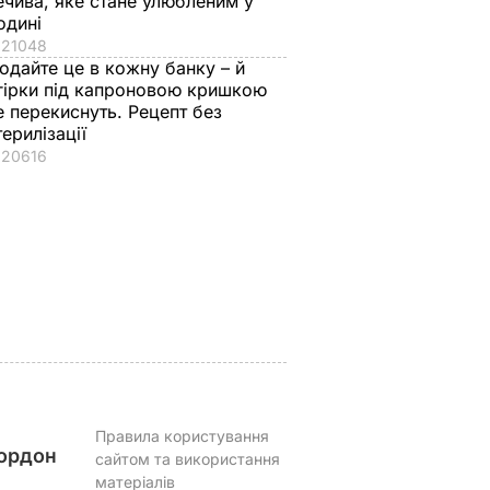
ечива, яке стане улюбленим у
одині
21048
одайте це в кожну банку – й
гірки під капроновою кришкою
е перекиснуть. Рецепт без
 нова
П'ять хвилин – і
Уся родина
терилізації
вда
хрусткі гарячі
проситиме добавки
20616
античне
бутерброди з
а аромат стоятиме
втрьох
тягучим сиром
на весь дім. Рецепт
готові. Рецепт
оджахурі –
ВАР
соковитої начинки
грузинської страви
7 серпня, 09.43
БУЛЬВАР
7 серпня, 09.27
БУЛЬВАР
Правила користування
ордон
сайтом та використання
матеріалів