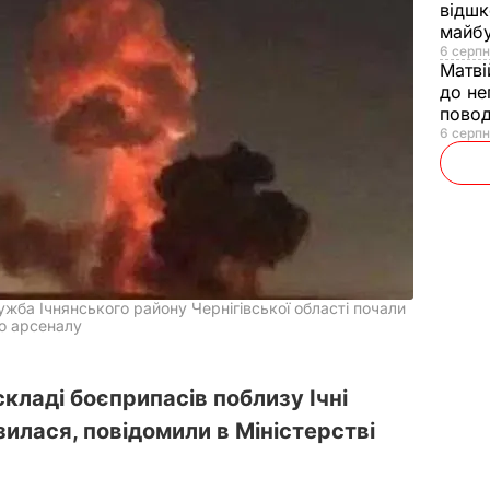
відшк
майбу
6 серпн
Матві
до не
повод
6 серпн
ужба Ічнянського району Чернігівської області почали
го арсеналу
складі боєприпасів поблизу Ічні
зилася, повідомили в Міністерстві