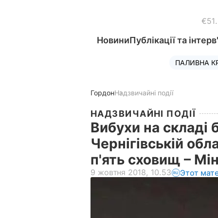
€51
Новини
Публікації та інтерв
ПАЛИВНА К
Гордон
Надзвичайні події
НАДЗВИЧАЙНІ ПОДІЇ
Вибухи на складі 
Чернігівській обл
п'ять сховищ – Мі
9 жовтня 2018, 10.53
Этот мат