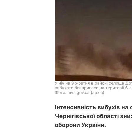
У ніч на 9 жовтня в районі селища Др
вибухати боєприпаси на території 6-
Фото: mvs.gov.ua (архів)
Інтенсивність вибухів на 
Чернігівської області зни
оборони України.