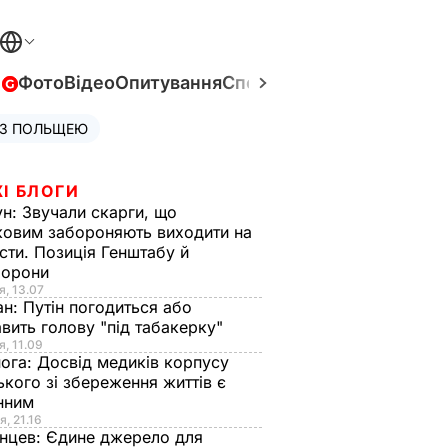
в
Фото
Відео
Опитування
Спецпроєкти
Війна в Укра
 З ПОЛЬЩЕЮ
І БЛОГИ
ун:
Звучали скарги, що
ковим забороняють виходити на
сти. Позиція Генштабу й
борони
я, 13.07
ан:
Путін погодиться або
авить голову "під табакерку"
я, 11.09
нога:
Досвід медиків корпусу
ького зі збереження життів є
інним
я, 21.16
нцев:
Єдине джерело для