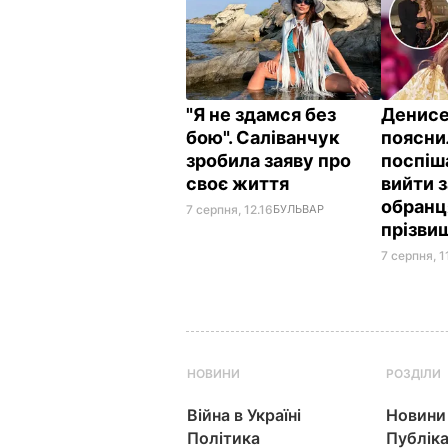
"Я не здамся без
Денис
бою". Саліванчук
поясни
зробила заяву про
поспіш
своє життя
вийти 
обранц
7 серпня, 12.16
БУЛЬВАР
прізви
7 серпня, 1
НОВИНИ
РОЗДІЛИ
Війна в Україні
Новини
Політика
Публіка