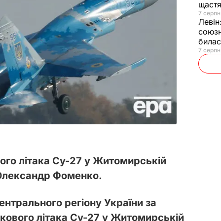
щаст
7 серпн
Левін
союзн
билас
7 серпн
вого літака Су-27 у Житомирській
 Олександр Фоменко.
ентрального регіону України за
кового літака Су-27 у Житомирській