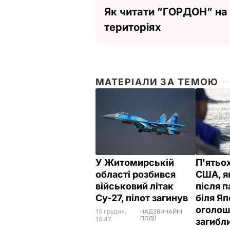
Як читати ”ГОРДОН” на
територіях
МАТЕРІАЛИ ЗА ТЕМОЮ
У Житомирській
П'ятьо
області розбився
США, я
військовий літак
після п
Су-27, пілот загинув
біля Яп
оголош
15 грудня,
НАДЗВИЧАЙНІ
ПОДІЇ
15.42
загиб