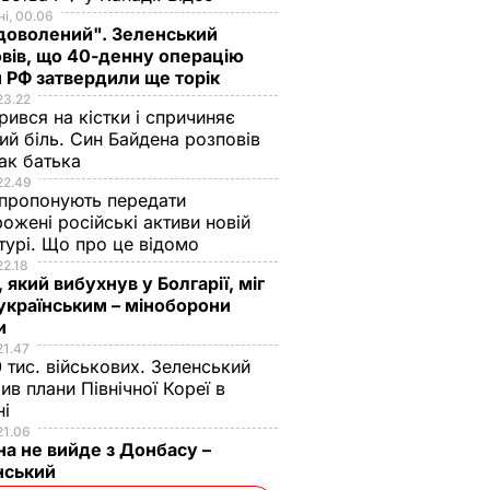
і, 00.06
доволений". Зеленський
вів, що 40-денну операцію
 РФ затвердили ще торік
23.22
ився на кістки і спричиняє
ий біль. Син Байдена розповів
ак батька
22.49
пропонують передати
ожені російські активи новій
турі. Що про це відомо
22.18
 який вибухнув у Болгарії, міг
українським – міноборони
ни
Японії
У Вірменії розбився
21.47
 тис. військових. Зеленський
а
літак Су-25, пілоти
ив плани Північної Кореї в
 літаки
загинули
ні
 CNN
4 грудня,
НАДЗВИЧАЙНІ
21.06
ПОДІЇ
13.09
на не вийде з Донбасу –
ИЧАЙНІ
нський