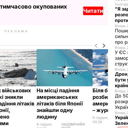
Сьогодн
 тимчасово окупованих
"Я за
Читати
розпо
проти
Вчора, 
Пошир
РЕКЛАМА
сильн
про р
Вчора, 
У ЄС 
замор
струк
Вчора, 
Дрон,
бути 
краї
х військових
На місці падіння
Біля берегів 
Вчора, 
До 50
кі зникли
американських
розбилося дв
розкр
адіння літаків
літаків біля Японії
американські
Украї
онії,
знайшли одну
– журналіст
Вчора, 
ено
людину
Украї
6 грудня,
НАДЗВ
ПОДІЇ
00.26
лими
Зеле
6 грудня,
НАДЗВИЧАЙНІ
ПОДІЇ