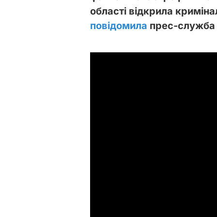
області відкрила кримін
повідомила
прес-служба 