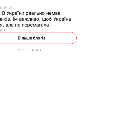
я
я, 16.13
:
В України реально немає
иків. Їм важливо, щоб Україна
я, але не перемагала
я, 15.25
Більше блогів
РЕКЛАМА