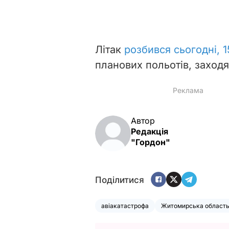
Літак
розбився сьогодні, 1
планових польотів, заходя
Автор
Редакція
"Гордон"
Поділитися
авіакатастрофа
Житомирська област