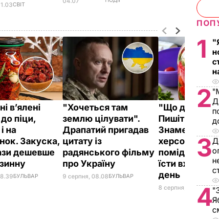
04.07
11.03
СВІТ
ПОП
1
"
н
с
н
2
"
Д
і в’ялені
"Хочеться там
"Що дивитес
п
до піци,
землю цілувати".
Пишіть рецеп
д
і на
Драпатий пригадав
Знамениті
3
нок. Закуска,
цитату із
херсонські
Д
о
рази дешевше
радянського фільму
помідори, як
н
азинну
про Україну
їсти вже на д
с
день
08.39
БУЛЬВАР
9 серпня, 08.08
БУЛЬВАР
4
8 серпня, 23.55
БУЛЬ
"
Я
с