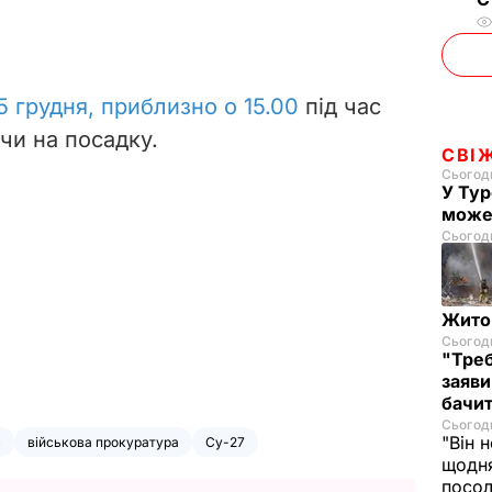
5 грудня, приблизно о 15.00
під час
чи на посадку.
СВІ
Сьогодн
У Тур
може
Сьогодн
Житом
Сьогодн
"Треб
заяви
бачит
Сьогодн
"Він 
ь
військова прокуратура
Су-27
щодня
посол