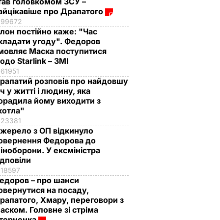
тав головкомом ЗСУ –
айцікавіше про Драпатого
99672
Ілон постійно каже: "Час
кладати угоду". Федоров
мовляє Маска поступитися
одо Starlink – ЗМІ
61951
рапатий розповів про найдовшу
іч у житті і людину, яка
орадила йому виходити з
котла"
23381
жерело з ОП відкинуло
овернення Федорова до
іноборони. У ексміністра
ідповіли
18597
едоров – про шанси
овернутися на посаду,
рапатого, Хмару, переговори з
аском. Головне зі стріма
терненка