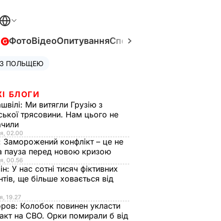
в
Фото
Відео
Опитування
Спецпроєкти
Війна в Укра
 З ПОЛЬЩЕЮ
ЖІ БЛОГИ
швілі:
Ми витягли Грузію з
ської трясовини. Нам цього не
ачили
я, 02.00
:
Заморожений конфлікт – це не
а пауза перед новою кризою
я, 00.56
ін:
У нас сотні тисяч фіктивних
нтів, ще більше ховається від
я, 19.27
оров:
Колобок повинен укласти
акт на СВО. Орки помирали б від