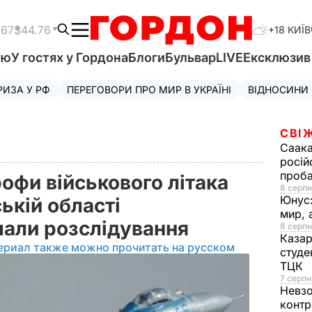
.67
$44.76
+18 КИЇВ
'ю
У гостях у Гордона
Блоги
Бульвар
LIVE
Ексклюзи
РИЗА У РФ
ПЕРЕГОВОРИ ПРО МИР В УКРАЇНІ
ВІДНОСИНИ
СВІ
Саака
росій
проб
офи військового літака
8 серпн
Юнус
ькій області
мир, 
чали розслідування
8 серпн
Казар
ериал также можно прочитать на русском
студе
ТЦК
7 серпн
Невз
контр