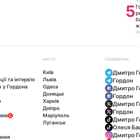
5
Г
р
б
ж
МІСТО
СОЦМЕРЕЖІ
Київ
Дмитро Г
ції та інтерв'ю
Львів
Гордон
х у Гордона
Одеса
Дмитро Г
Донецьк
Гордон
р
Харків
Дмитро Г
Дніпро
Гордон
зив
Маріуполь
Дмитро Г
Луганськ
Олеся Ба
Дмитро Г
ання