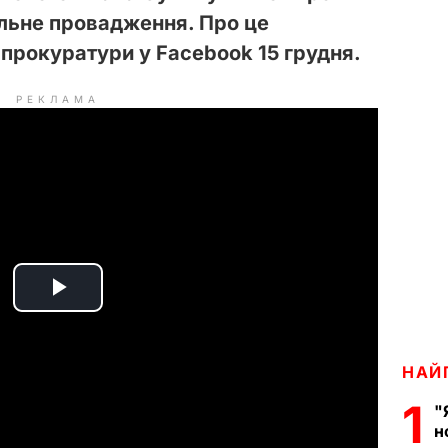
альне провадження. Про це
прокуратури у Facebook 15 грудня.
РЕКЛАМА
P
l
НАЙ
a
1
"
н
y