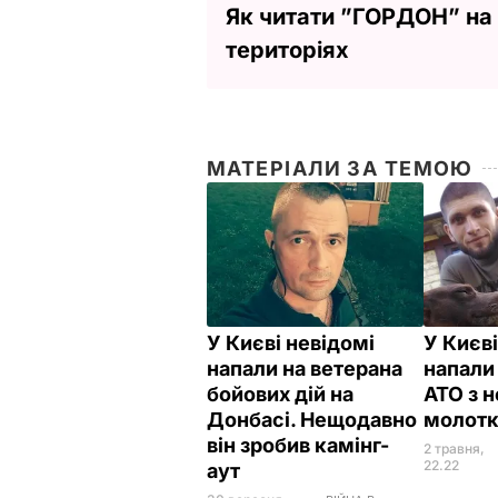
Як читати ”ГОРДОН” на
територіях
МАТЕРІАЛИ ЗА ТЕМОЮ
У Києві невідомі
У Києві
напали на ветерана
напали
бойових дій на
АТО з 
Донбасі. Нещодавно
молот
він зробив камінг-
2 травня,
22.22
аут