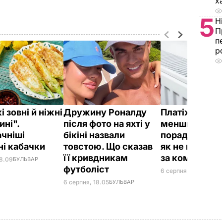
х
5
Н
П
п
р
 зовні й ніжні
Дружину Роналду
Платіжки ста
ині".
після фото на яхті у
меншими – ді
чніші
бікіні назвали
поради "без в
і кабачки
товстою. Що сказав
як не перепл
її кривдникам
за комуналк
18.09
БУЛЬВАР
футболіст
6 серпня, 17.13
БУЛЬВ
6 серпня, 18.05
БУЛЬВАР