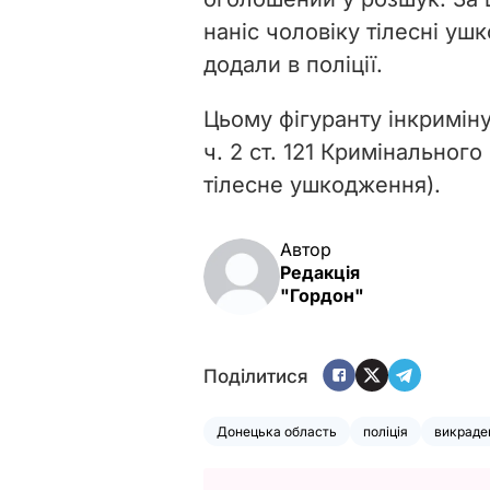
наніс чоловіку тілесні уш
додали в поліції.
Цьому фігуранту інкримін
ч. 2 ст. 121 Кримінальног
тілесне ушкодження).
Автор
Редакція
"Гордон"
Поділитися
Донецька область
поліція
викраде