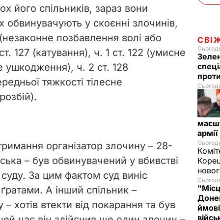
ох його спільників, зараз вони
х обвинувачують у скоєнні злочинів,
 (незаконне позбавлення волі або
СВІ
Сьогодн
. 127 (катування), ч. 1 ст. 122 (умисне
Зелен
 ушкодження), ч. 2 ст. 128
спеці
проти
редньої тяжкості тілесне
Сьогодн
розбій).
масш
армії
Сьогодн
тримання організатор злочину – 28-
Коміт
ька – був обвинувачений у вбивстві
Корец
новог
суду. За цим фактом суд виніс
Сьогодн
"Місц
 ґратами. А інший спільник –
Донец
– хотів втекти від покарання та був
ймові
війс
ей час він здійснив ще один злочин –