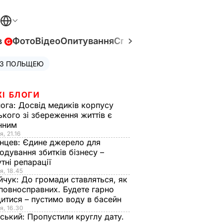
в
Фото
Відео
Опитування
Спецпроєкти
Війна в Укр
 З ПОЛЬЩЕЮ
ЖІ БЛОГИ
нога:
Досвід медиків корпусу
ького зі збереження життів є
інним
я, 21.16
нцев:
Єдине джерело для
одування збитків бізнесу –
тні репарації
я, 18.45
йчук:
До громади ставляться, як
повносправних. Будете гарно
итися – пустимо воду в басейн
я, 16.30
ський:
Пропустили круглу дату.