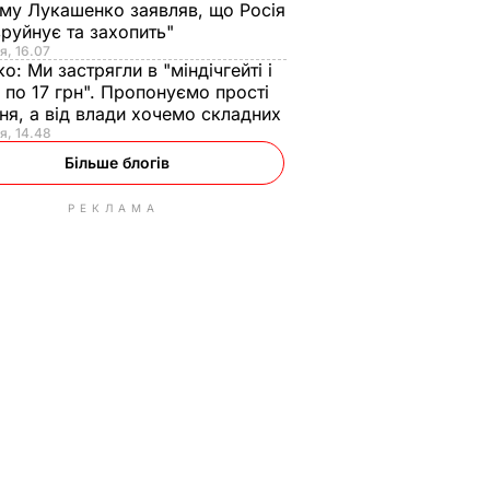
ому Лукашенко заявляв, що Росія
зруйнує та захопить"
я, 16.07
ко:
Ми застрягли в "міндічгейті і
 по 17 грн". Пропонуємо прості
ня, а від влади хочемо складних
я, 14.48
Більше блогів
РЕКЛАМА