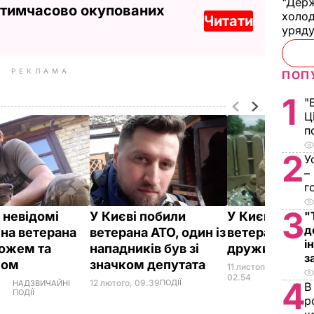
"Держ
 тимчасово окупованих
холод
Читати
уряд
РЕКЛАМА
ПОП
1
"
Ц
п
2
У
–
г
3
 невідомі
У Києві побили
У Києві поби
"
д
 на ветерана
ветерана АТО, один із
ветерана АТО 
і
ножем та
нападників був зі
дружину
з
ком
значком депутата
11 листопада,
НАД
ПОДІ
02.54
4
12 лютого, 09.39
ПОДІЇ
НАДЗВИЧАЙНІ
В
ПОДІЇ
р