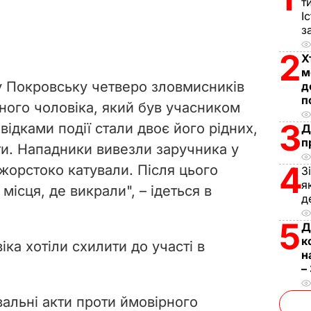
т
І
з
2
Х
м
 у Покровську четверо зловмисників
д
п
чного чоловіка, який був учасником
3
відками події стали двоє його рідних,
Д
п
ти. Нападники вивезли заручника у
4
жорстоко катували. Після цього
З
я
місця, де викрали", – ідеться в
д
5
Д
к
іка хотіли схилити до участі в
н
–
альні акти проти ймовірного