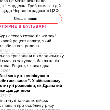
ава не може чекати до
ів." Нардепка Гриб вимагає дій
у щодо Червоноградської ЦЗФ
Більше новин
УЛЯРНЕ В БУЛЬВАРІ
Буряк тепер готую тільки так".
ікавий рецепт салату, який
олюбила вся родина
63671
сього три години в холодильнику
 і смачна закуска з баклажанів
отова. Рецепт, як знахідка
41299
ли
Такі можуть неочікувано
обитися висот". У військовому
і його
нституті розповіли, як Драпатий
ахищав диплом
ЗВИЧАЙНІ
27247
Ї
 інституті танкових військ
озповіли про особливу рису