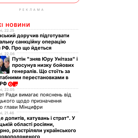
РЕКЛАМА
ЖІ НОВИНИ
і, 22.25
ський доручив підготувати
альну санкційну операцію
 РФ. Про що йдеться
і, 22.06
Путін "зняв Юру Унітаза" і
просунув низку бойових
генералів. Що стоїть за
табними перестановками в
 РФ
і, 22.05
ет Ради вимагає пояснень від
ького щодо призначення
о глави Мінцифри
і, 21.46
е допитів, катувань і страт". У
ькій області росіяни,
рно, розстріляли українського
ьковополоненого