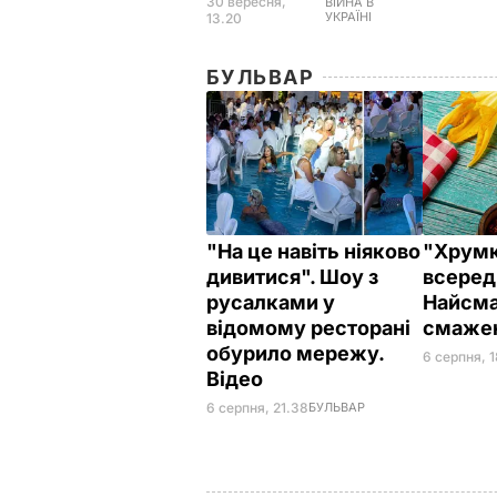
30 вересня,
ВІЙНА В
УКРАЇНІ
13.20
БУЛЬВАР
"На це навіть ніяково
"Хрумкі
дивитися". Шоу з
всеред
русалками у
Найсма
відомому ресторані
смажен
обурило мережу.
6 серпня, 
Відео
6 серпня, 21.38
БУЛЬВАР