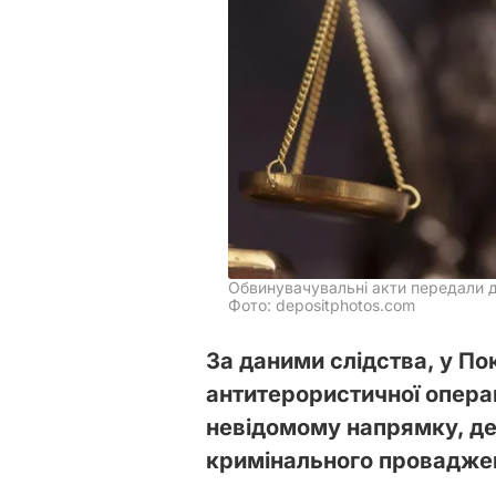
Обвинувачувальні акти передали 
Фото: depositphotos.com
За даними слідства, у По
антитерористичної опера
невідомому напрямку, де
кримінального проваджен