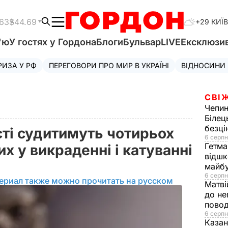
.63
$44.69
+29 КИЇВ
'ю
У гостях у Гордона
Блоги
Бульвар
LIVE
Ексклюзи
РИЗА У РФ
ПЕРЕГОВОРИ ПРО МИР В УКРАЇНІ
ВІДНОСИНИ
СВІ
Чепи
Білец
безц
сті судитимуть чотирьох
6 серпн
Гетма
х у викраденні і катуванні
відшк
майбу
6 серпн
ериал также можно прочитать на русском
Матві
до не
повод
6 серпн
Казан