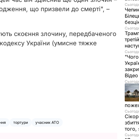
Сьогодн
кодження, що призвели до смерті", –
Чепи
Білец
безц
Сьогодн
ують скоєння злочину, передбаченого
Трамп
треті
о кодексу України (умисне тяжке
насту
Сьогодн
"Чого
Украї
закри
Віде
Сьогодн
пожеж
Сьогодн
Сікор
збитт
ння
тортури
учасник АТО
того,
Сьогодн