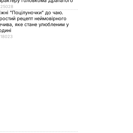
арактеру головкома Драпатого
25028
іжні "Поцілуночки" до чаю.
ростий рецепт неймовірного
ечива, яке стане улюбленим у
одині
18023
нуть
Чому Чарльз III
Куди поділася екс-
єві
насправді
зірка "ВІА Гри"
оди",
проігнорував 45-
Мейхер та як вона
ачувати
річчя дружини
виглядає зараз?
у
принца Гаррі і не
6 серпня, 15.56
БУЛЬВАР
привітав невістку
АР
6 серпня, 16.36
БУЛЬВАР