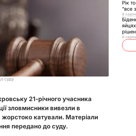
Рік т
"все 
6 серпн
Біден
яйцях
рішен
6 серпн
до суду
кровську 21-річного учасника
ції зловмисники вивезли в
 жорстоко катували. Матеріали
ня передано до суду.