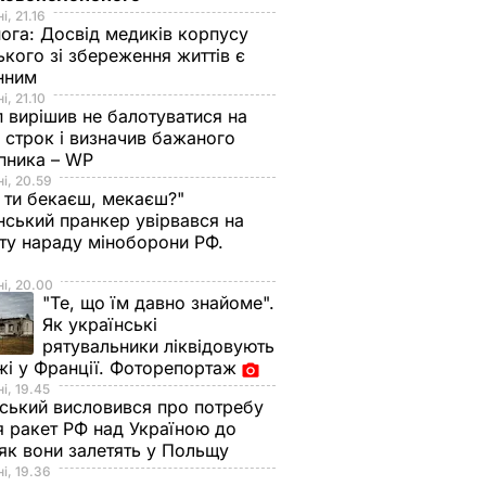
і, 21.16
нога:
Досвід медиків корпусу
ького зі збереження життів є
інним
і, 21.10
 вирішив не балотуватися на
й строк і визначив бажаного
пника – WP
і, 20.59
 ти бекаєш, мекаєш?"
нський пранкер увірвався на
ту нараду міноборони РФ.
о
і, 20.00
"Те, що їм давно знайоме".
Як українські
рятувальники ліквідовують
і у Франції. Фоторепортаж
і, 19.45
ський висловився про потребу
я ракет РФ над Україною до
 як вони залетять у Польщу
і, 19.36