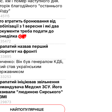
ис. км і помер наступного дня.
сторія благодійного "останнього
аїзду"
45115
то втратить бронювання від
обілізації з 1 вересня і які два
окументи треба подати до
онеділка
35472
рапатий назвав перший
ріоритет на фронті
33895
інченко:
Він був генералом КДБ,
кий став українським
ержавником
33253
рапатий ініціював звільнення
омандувача Медсил ЗСУ. Його
азивали "людиною Сирського"
 ЗМІ
29873
НАЙПОПУЛЯРНІШЕ