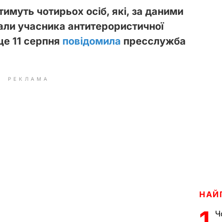
тимуть чотирьох осіб, які, за даними
вали учасника антитерористичної
 це 11 серпня
повідомила
пресслужба
.
РЕКЛАМА
НАЙ
1
Ч