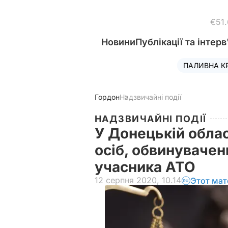
€51
Новини
Публікації та інтерв
ПАЛИВНА К
Гордон
Надзвичайні події
НАДЗВИЧАЙНІ ПОДІЇ
У Донецькій обла
осіб, обвинувачени
учасника АТО
12 серпня 2020, 10.14
Этот мат