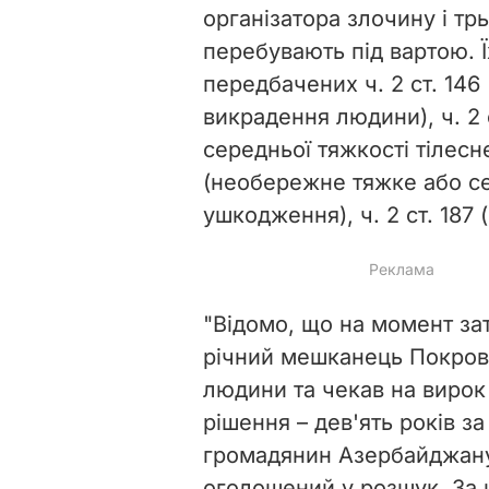
організатора злочину і трь
перебувають під вартою. Ї
передбачених ч. 2 ст. 146
викрадення людини), ч. 2 ст
середньої тяжкості тілесне
(необережне тяжке або се
ушкодження), ч. 2 ст. 187 (
"Відомо, що на момент за
річний мешканець Покровс
людини та чекав на вирок 
рішення – дев'ять років за
громадянин Азербайджану 
оголошений у розшук. За ц