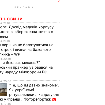
РЕКЛАМА
ЖІ НОВИНИ
і, 21.16
нога:
Досвід медиків корпусу
ького зі збереження життів є
інним
і, 21.10
 вирішив не балотуватися на
й строк і визначив бажаного
пника – WP
і, 20.59
 ти бекаєш, мекаєш?"
нський пранкер увірвався на
ту нараду міноборони РФ.
о
і, 20.00
тька з
"Те, що їм давно знайоме".
ївській
Як українські
рятувальники ліквідовують
и
і у Франції. Фоторепортаж
 дитини
і, 19.45