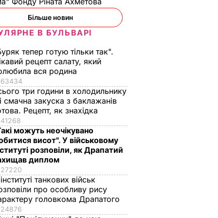
а" Фонду Ріната Ахметова
Більше новин
УЛЯРНЕ В БУЛЬВАРІ
Буряк тепер готую тільки так".
ікавий рецепт салату, який
олюбила вся родина
63434
сього три години в холодильнику
 і смачна закуска з баклажанів
отова. Рецепт, як знахідка
41268
Такі можуть неочікувано
обитися висот". У військовому
нституті розповіли, як Драпатий
ахищав диплом
27220
 інституті танкових військ
озповіли про особливу рису
арактеру головкома Драпатого
24876