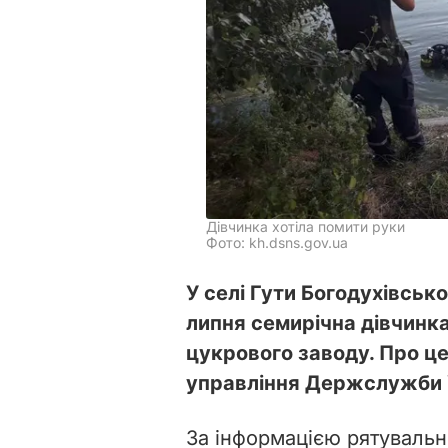
Дівчинка хотіла помити руки
Фото: kh.dsns.gov.ua
У селі Гути Богодухівсько
липня семирічна дівчинк
цукрового заводу. Про ц
управління Держслужби У
За інформацією рятувальни