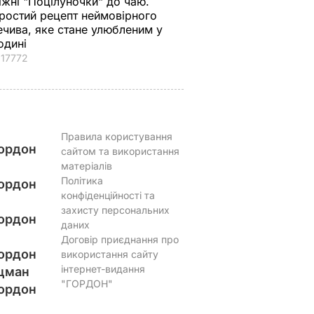
іжні "Поцілуночки" до чаю.
ростий рецепт неймовірного
ечива, яке стане улюбленим у
одині
17772
Правила користування
ордон
сайтом та використання
матеріалів
Політика
ордон
конфіденційності та
захисту персональних
ордон
даних
Договір приєднання про
ордон
використання сайту
інтернет-видання
цман
"ГОРДОН"
ордон