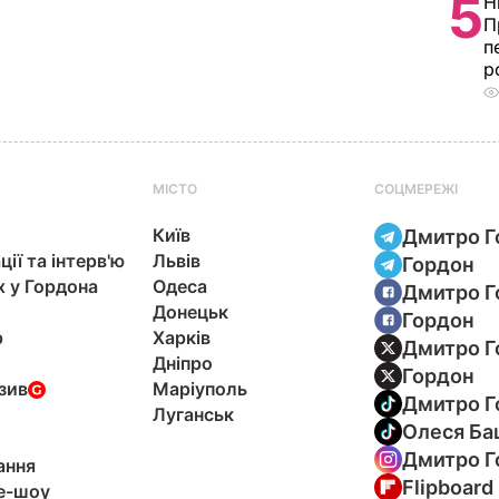
5
Н
П
п
р
МІСТО
СОЦМЕРЕЖІ
Київ
Дмитро Г
ції та інтерв'ю
Львів
Гордон
х у Гордона
Одеса
Дмитро Г
Донецьк
Гордон
р
Харків
Дмитро Г
Дніпро
Гордон
зив
Маріуполь
Дмитро Г
Луганськ
Олеся Ба
Дмитро Г
ання
Flipboard
e-шоу