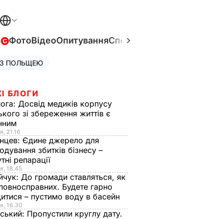
в
Фото
Відео
Опитування
Спецпроєкти
Війна в Укра
 З ПОЛЬЩЕЮ
І БЛОГИ
нога:
Досвід медиків корпусу
ького зі збереження життів є
інним
я, 21.16
нцев:
Єдине джерело для
одування збитків бізнесу –
тні репарації
я, 18.45
йчук:
До громади ставляться, як
повносправних. Будете гарно
итися – пустимо воду в басейн
я, 16.30
ський:
Пропустили круглу дату.