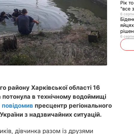
Рік т
"все 
6 серпн
Біден
яйцях
рішен
6 серпн
го району Харківської області 16
а потонула в технічному водоймищі
е
повідомив
пресцентр регіонального
країни з надзвичайних ситуацій.
ків, дівчинка разом із друзями