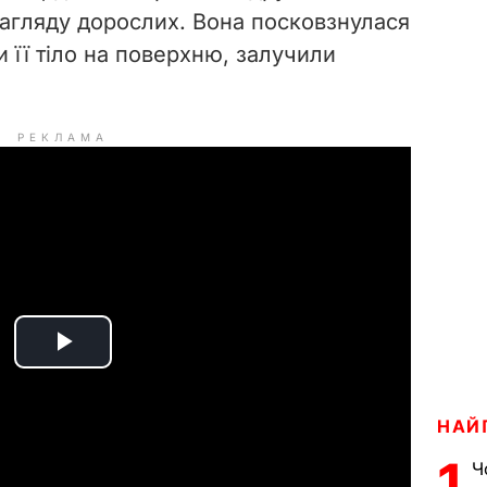
нагляду дорослих. Вона посковзнулася
и її тіло на поверхню, залучили
РЕКЛАМА
P
l
НАЙ
a
1
Ч