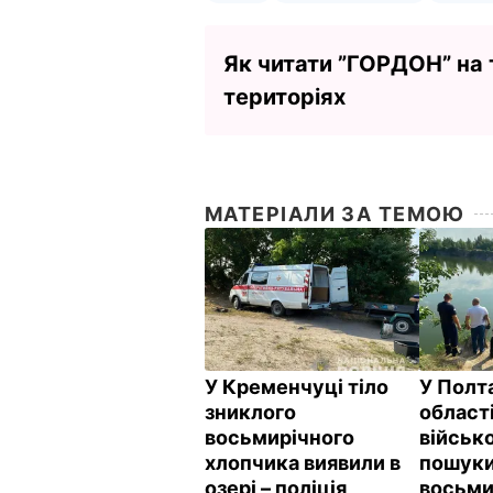
Як читати ”ГОРДОН” на
територіях
МАТЕРІАЛИ ЗА ТЕМОЮ
У Кременчуці тіло
У Полт
зниклого
області
восьмирічного
військ
хлопчика виявили в
пошук
озері – поліція
восьми