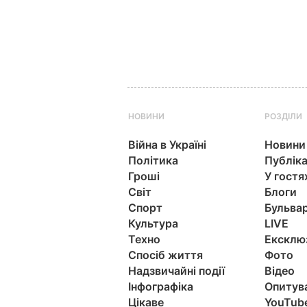
НОВИНИ
РОЗДІЛИ
Війна в Україні
Новини
Політика
Публіка
Гроші
У гостя
Світ
Блоги
Спорт
Бульва
Культура
LIVE
Техно
Ексклю
Спосіб життя
Фото
Надзвичайні події
Відео
Інфографіка
Опитув
Цікаве
YouTub