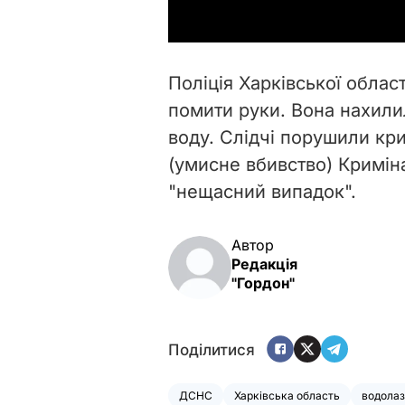
Поліція Харківської облас
помити руки. Вона нахилил
воду. Слідчі порушили кри
(умисне вбивство) Кримін
"нещасний випадок".
Автор
Редакція
"Гордон"
Поділитися
ДСНС
Харківська область
водола