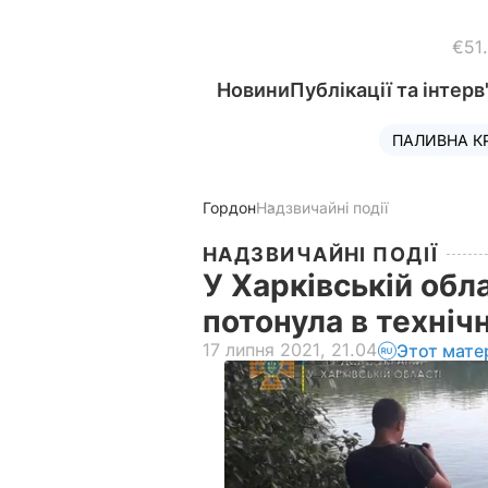
€51
Новини
Публікації та інтерв
ПАЛИВНА К
Гордон
Надзвичайні події
НАДЗВИЧАЙНІ ПОДІЇ
У Харківській обл
потонула в техні
17 липня 2021, 21.04
Этот мате