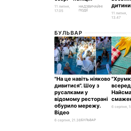
дитин
11 липня,
НАДЗВИЧАЙНІ
ПОДІЇ
17.05
11 липня,
13.47
БУЛЬВАР
"На це навіть ніяково
"Хрумкі
дивитися". Шоу з
всереди
русалками у
Найсма
відомому ресторані
смажен
обурило мережу.
6 серпня, 
Відео
6 серпня, 21.38
БУЛЬВАР