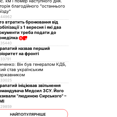
ис. км і помер наступного дня.
сторія благодійного "останнього
аїзду"
44962
то втратить бронювання від
обілізації з 1 вересня і які два
окументи треба подати до
онеділка
35440
рапатий назвав перший
ріоритет на фронті
33791
інченко:
Він був генералом КДБ,
кий став українським
ержавником
33025
рапатий ініціював звільнення
омандувача Медсил ЗСУ. Його
азивали "людиною Сирського" –
МІ
29859
НАЙПОПУЛЯРНІШЕ