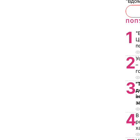
"Вдом
ПОП
1
"
Ц
п
2
У
–
г
3
"
д
і
з
4
В
р
х