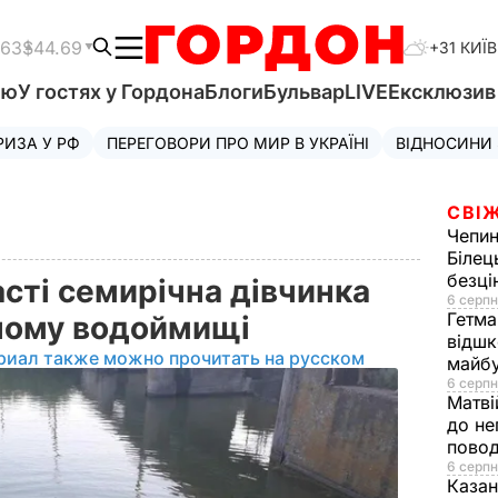
.63
$44.69
+31 КИЇВ
'ю
У гостях у Гордона
Блоги
Бульвар
LIVE
Ексклюзи
РИЗА У РФ
ПЕРЕГОВОРИ ПРО МИР В УКРАЇНІ
ВІДНОСИНИ
СВІЖ
Чепи
Білец
безц
асті семирічна дівчинка
6 серпн
Гетма
чному водоймищі
відшк
риал также можно прочитать на русском
майбу
6 серпн
Матві
до не
повод
6 серпн
Казан