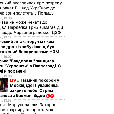
ський висловився про потребу
ВИЧАЙНІ
я ракет РФ над Україною до
 як вони залетять у Польщу
і, 19.36
ава не може чекати до
ів." Нардепка Гриб вимагає дій
у щодо Червоноградської ЦЗФ
і, 19.29
нський літак, поруч із яким
ли дрон із вибухівкою, був
нтажений боєприпасами – ЗМІ
і, 19.07
ська "Бандероль" знищила
ти "Укрпошти" в Павлограді. Є
огодні –
Чому Чарльз III
Куди поділася екс-
лі й поранені
ануть
насправді
зірка "ВІА Гри"
і, 19.03
не
проігнорував 45-
Мейхер та як вона
LIVE
Таємний похорон у
Москві, ідеї Лукашенка,
и за
річчя дружини
виглядає зараз?
закрите небо. Стрим
принца Гаррі і не
6 серпня, 15.56
БУЛЬВАР
анова з Бацман. Відео
привітав невістку
АР
і, 18.58
ник Маріуполя Ілля Захаров
6 серпня, 16.36
БУЛЬВАР
ав квартиру за програмою