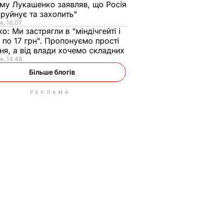
ому Лукашенко заявляв, що Росія
зруйнує та захопить"
я, 16.07
ко:
Ми застрягли в "міндічгейті і
 по 17 грн". Пропонуємо прості
ня, а від влади хочемо складних
я, 14.48
Більше блогів
РЕКЛАМА