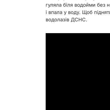
гуляла біля водойми без 
і впала у воду. Щоб піднят
водолазів ДСНС.