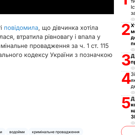
т
y
І
з
V
2
Х
ті
повідомила
, що дівчинка хотіла
м
i
ася, втратила рівновагу і впала у
д
п
мінальне провадження за ч. 1 ст. 115
d
3
ального кодексу України з позначкою
Д
e
п
4
o
З
я
д
5
Д
к
н
З
зи
водойми
кримінальне провадження