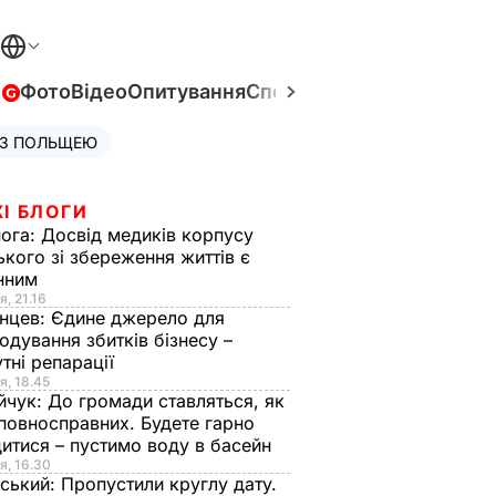
в
Фото
Відео
Опитування
Спецпроєкти
Війна в Укра
 З ПОЛЬЩЕЮ
І БЛОГИ
нога:
Досвід медиків корпусу
ького зі збереження життів є
інним
я, 21.16
нцев:
Єдине джерело для
одування збитків бізнесу –
тні репарації
я, 18.45
йчук:
До громади ставляться, як
повносправних. Будете гарно
итися – пустимо воду в басейн
я, 16.30
ський:
Пропустили круглу дату.