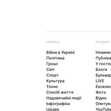
НОВИНИ
РОЗДІЛИ
Війна в Україні
Новини
Політика
Публіка
Гроші
У гостя
Світ
Блоги
Спорт
Бульва
Культура
LIVE
Техно
Ексклю
Спосіб життя
Фото
Надзвичайні події
Відео
Інфографіка
Опитув
Цікаве
YouTub