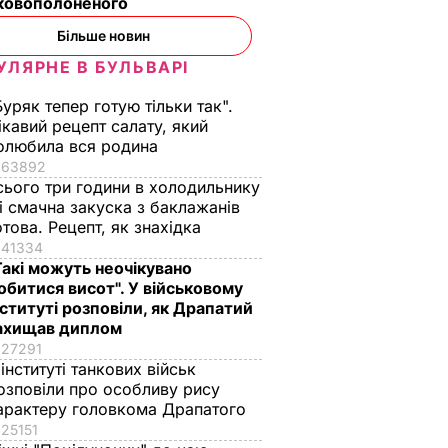
ьковополоненого
Більше новин
УЛЯРНЕ В БУЛЬВАРІ
Буряк тепер готую тільки так".
ікавий рецепт салату, який
олюбила вся родина
63892
сього три години в холодильнику
 і смачна закуска з баклажанів
отова. Рецепт, як знахідка
41334
Такі можуть неочікувано
обитися висот". У військовому
нституті розповіли, як Драпатий
ахищав диплом
27291
 інституті танкових військ
озповіли про особливу рису
арактеру головкома Драпатого
25151