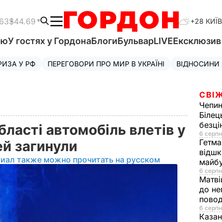
.63
$44.69
+28 КИЇВ
'ю
У гостях у Гордона
Блоги
Бульвар
LIVE
Ексклюзи
РИЗА У РФ
ПЕРЕГОВОРИ ПРО МИР В УКРАЇНІ
ВІДНОСИНИ
СВІЖ
Чепи
Білец
безц
ласті автомобіль влетів у
6 серпн
Гетма
ей загинули
відшк
риал также можно прочитать на русском
майбу
6 серпн
Матві
до не
повод
6 серпн
Казан