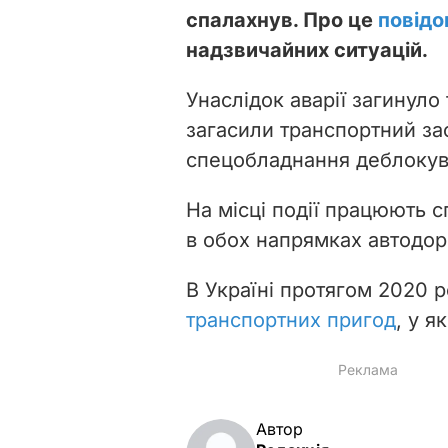
спалахнув. Про це
повід
надзвичайних ситуацій.
Унаслідок аварії загинуло
загасили транспортний зас
спецобладнання деблокува
На місці події працюють с
в обох напрямках автодор
В Україні протягом 2020 
транспортних пригод
, у я
Автор