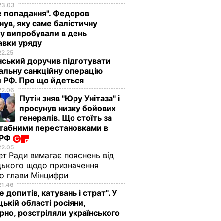
нючої
Найсмачніші
сказав її кривдник
23.03
смажені кабачки
футболіст
е попадання". Федоров
нув, яку саме балістичну
ВАР
6 серпня, 18.09
БУЛЬВАР
6 серпня, 18.05
БУЛЬВАР
у випробували в день
авки уряду
22.25
ський доручив підготувати
альну санкційну операцію
 РФ. Про що йдеться
22.06
Путін зняв "Юру Унітаза" і
просунув низку бойових
генералів. Що стоїть за
табними перестановками в
 РФ
22.05
ет Ради вимагає пояснень від
ького щодо призначення
о глави Мінцифри
21.46
е допитів, катувань і страт". У
ькій області росіяни,
рно, розстріляли українського