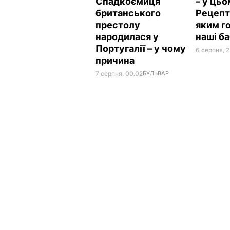
Спадкоємиця
– у цьо
британського
Рецепт 
престолу
яким г
народилася у
наші б
Португалії – у чому
6 серпня, 2
причина
7 серпня, 00.02
БУЛЬВАР