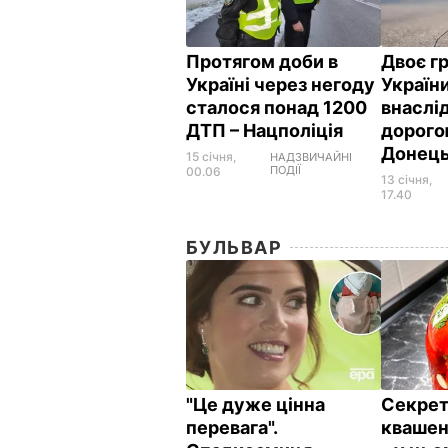
Протягом доби в
Двоє г
Україні через негоду
Україн
сталося понад 1200
внаслі
ДТП – Нацполіція
дорого
Донец
15 січня,
НАДЗВИЧАЙНІ
ПОДІЇ
00.06
13 січня,
17.40
БУЛЬВАР
"Це дуже цінна
Секрет
перевага".
квашен