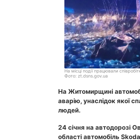
На місці події працювали співробіт
Фото: zt.dsns.gov.ua
На Житомирщині автомобі
аварію, унаслідок якої 
людей.
24 січня на автодорозі 
області автомобіль Skoda