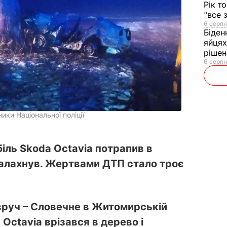
Рік т
"все 
6 серпн
Біден
яйцях
рішен
6 серпн
ники Національної поліції
ль Skoda Octavia потрапив в
спалахнув. Жертвами ДТП стало троє
Овруч – Словечне в Житомирській
 Octavia врізався в дерево і