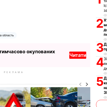
т
І
з
2
Х
м
д
п
а область
3
Д
п
 тимчасово окупованих
Читати
4
З
я
д
РЕКЛАМА
5
Д
к
н
З