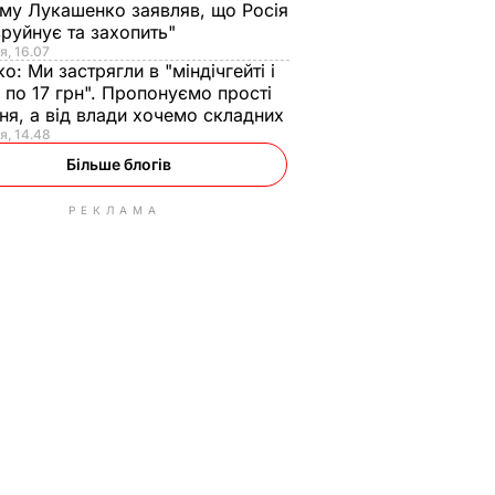
ому Лукашенко заявляв, що Росія
зруйнує та захопить"
я, 16.07
ко:
Ми застрягли в "міндічгейті і
 по 17 грн". Пропонуємо прості
ня, а від влади хочемо складних
я, 14.48
Більше блогів
РЕКЛАМА