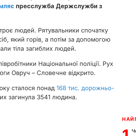
омляє
пресслужба Держслужби з
 троє людей. Рятувальники спочатку
іб, який горів, а потім за допомогою
ли тіла загиблих людей.
півробітники Національної поліції. Рух
оги Овруч – Словечне відкрито.
року сталося понад
168 тис. дорожньо-
ких загинула 3541 людина.
НАЙ
1
Ч