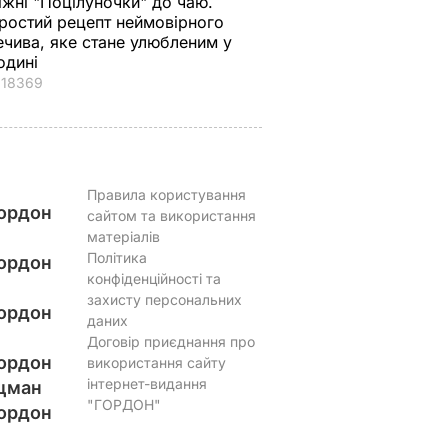
іжні "Поцілуночки" до чаю.
ростий рецепт неймовірного
ечива, яке стане улюбленим у
одині
18369
Правила користування
ордон
сайтом та використання
матеріалів
Політика
ордон
конфіденційності та
захисту персональних
ордон
даних
Договір приєднання про
ордон
використання сайту
інтернет-видання
цман
"ГОРДОН"
ордон