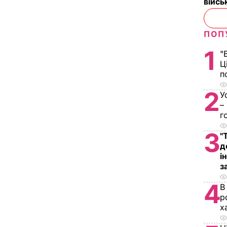
війс
ПОП
1
"
Ц
п
2
У
–
г
3
"
д
і
з
4
В
р
х