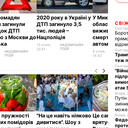
ромадян
2020 року в Україні у
У Миколаївсь
СВІ
и загинули
ДТП загинуло 3,5
області водія
Сьогодн
док ДТП
тис. людей –
вижив у ДТП,
Борот
ю з Москви до
Нацполіція
смерть збив 
прямо
ька
автомобіль – 
відом
12 січня,
НАДЗВИЧАЙНІ
ПОДІЇ
22.41
Сьогодн
4 січня,
НАДЗВИЧАЙНІ
НАДЗВИ
Трамп
ПОДІЇ
ПОДІЇ
14.42
теж п
Сьогодн
"Війн
підпр
вимог
атак 
Вчора, 
Путін
зміни
може 
 пружності
"На це навіть ніяково
Це саме те, 
Вчора, 
Федор
их помідорів
дивитися". Шоу з
врятує у спек
проти