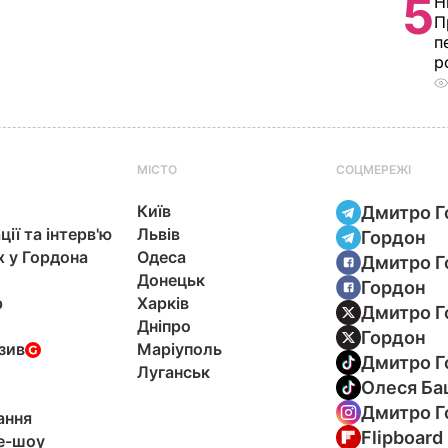
5
Н
П
п
р
МІСТО
СОЦМЕРЕЖІ
Київ
Дмитро Г
ції та інтерв'ю
Львів
Гордон
х у Гордона
Одеса
Дмитро Г
Донецьк
Гордон
р
Харків
Дмитро Г
Дніпро
Гордон
зив
Маріуполь
Дмитро Г
Луганськ
Олеся Ба
Дмитро Г
ання
Flipboard
e-шоу