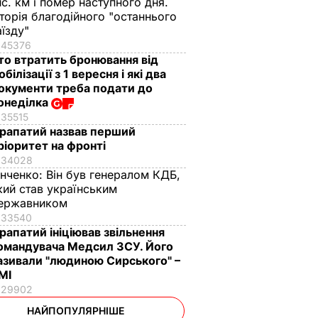
ис. км і помер наступного дня.
сторія благодійного "останнього
аїзду"
45376
то втратить бронювання від
обілізації з 1 вересня і які два
окументи треба подати до
онеділка
35515
рапатий назвав перший
ріоритет на фронті
34028
інченко:
Він був генералом КДБ,
кий став українським
ержавником
33540
рапатий ініціював звільнення
омандувача Медсил ЗСУ. Його
азивали "людиною Сирського" –
МІ
29902
НАЙПОПУЛЯРНІШЕ