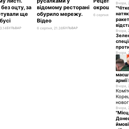
му листі.
русалками у
Рецепт смач
Вчора, 
без оцту, за
відомому ресторані
окрошки
"Чітк
натяк
отували ще
обурило мережу.
6 серпня, 18.21
БУЛЬ
ракет
абусі
Відео
відст
3.14
БУЛЬВАР
6 серпня, 21.38
БУЛЬВАР
Вчора, 
Зелен
спеці
проти
Вчора, 
масш
армії
Вчора, 
Коміт
Корец
новог
Вчора, 
"Місц
Донец
ймові