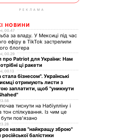
РЕКЛАМА
кій
ЖІ НОВИНИ
, який
і, 00.47
 на
ьба за владу. У Мексиці під час
інший
го ефіру в TikTok застрелили
поліція
ого блогера
і, 00.29
ЧАЙНІ
 про Patriot для України: Нам
отрібні ці ракети
і, 00.13
а стала бізнесом". Українські
иємці отримують листи з
ою заплатити, щоб "уникнути
Shahed"
23.58
 почав тиснути на Набіулліну і
в тон спілкування. Із чим це
бути пов'язано
що
"Хрумкі зовні й ніжні
Дружину Роналду
23.28
ов назвав "найкращу зброю"
у.
всередині".
назвали товстою. Щ
 російської балістики