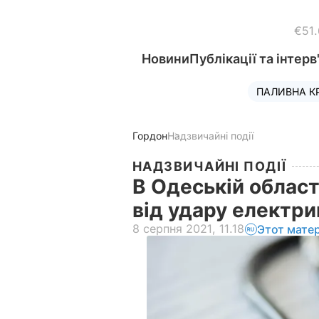
€51
Новини
Публікації та інтерв
ПАЛИВНА К
Гордон
Надзвичайні події
НАДЗВИЧАЙНІ ПОДІЇ
В Одеській област
від удару електр
8 серпня 2021, 11.18
Этот мате