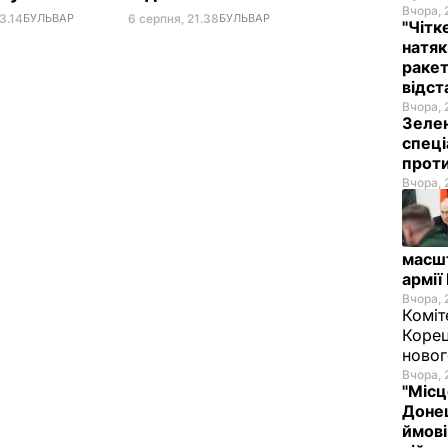
Вчора, 
3.14
БУЛЬВАР
6 серпня, 21.38
БУЛЬВАР
"Чітк
натяк
ракет
відст
Вчора, 
Зелен
спеці
проти
Вчора, 
масш
армії
Вчора, 
Коміт
Корец
новог
Вчора, 
"Місц
Донец
ймові