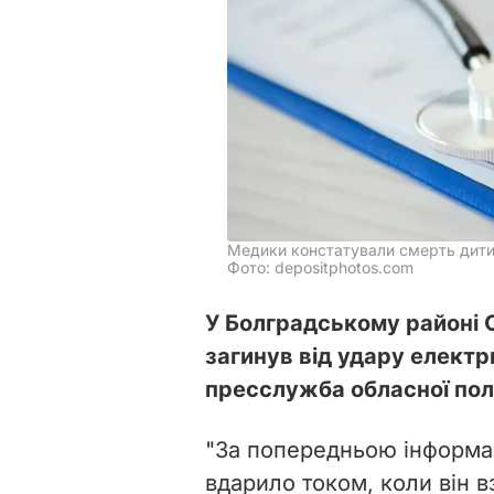
Медики констатували смерть дит
Фото: depositphotos.com
У Болградському районі О
загинув від удару елект
пресслужба обласної полі
"За попередньою інформац
вдарило током, коли він в