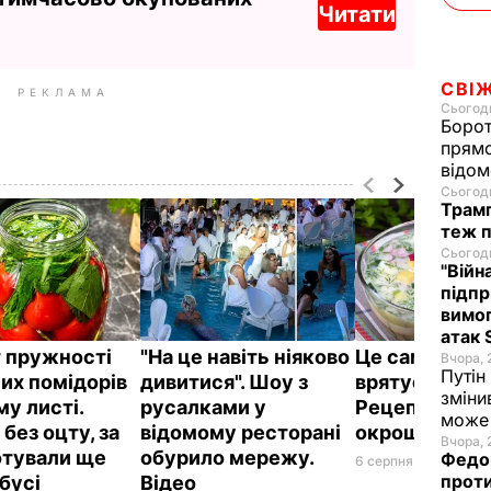
Читати
СВІ
РЕКЛАМА
Сьогодн
Борот
прямо
відом
Сьогодн
Трамп
теж п
Сьогодн
"Війн
підпр
вимог
атак 
 пружності
"На це навіть ніяково
Це саме те, 
Вчора, 
Путін
их помідорів
дивитися". Шоу з
врятує у спек
зміни
му листі.
русалками у
Рецепт смач
може 
без оцту, за
відомому ресторані
окрошки
Вчора, 
отували ще
обурило мережу.
Федор
6 серпня, 18.21
БУЛЬ
проти
абусі
Відео