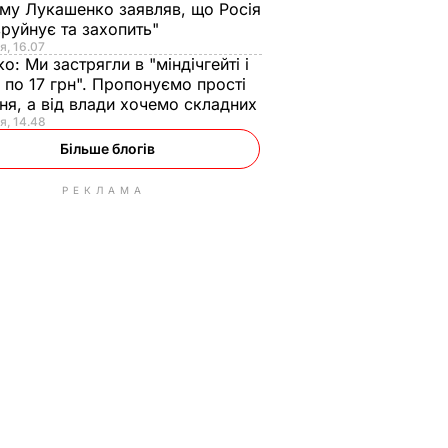
ому Лукашенко заявляв, що Росія
зруйнує та захопить"
я, 16.07
ко:
Ми застрягли в "міндічгейті і
 по 17 грн". Пропонуємо прості
ня, а від влади хочемо складних
я, 14.48
Більше блогів
РЕКЛАМА