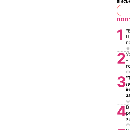
війс
ПОП
1
"
Ц
п
2
У
–
г
3
"
д
і
з
4
В
р
х