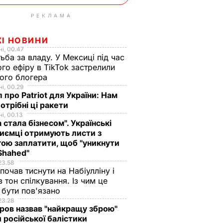
РЕКЛАМА
ЖІ НОВИНИ
і, 00.47
ьба за владу. У Мексиці під час
го ефіру в TikTok застрелили
ого блогера
і, 00.29
 про Patriot для України: Нам
отрібні ці ракети
і, 00.13
а стала бізнесом". Українські
иємці отримують листи з
ою заплатити, щоб "уникнути
Shahed"
що
"Хрумкі зовні й ніжні
Дружину Роналду
23.58
 почав тиснути на Набіулліну і
у.
всередині".
назвали товстою. Щ
в тон спілкування. Із чим це
нючої
Найсмачніші
сказав її кривдник
бути пов'язано
смажені кабачки
футболіст
23.28
ов назвав "найкращу зброю"
ВАР
6 серпня, 18.09
БУЛЬВАР
6 серпня, 18.05
БУЛЬВАР
 російської балістики