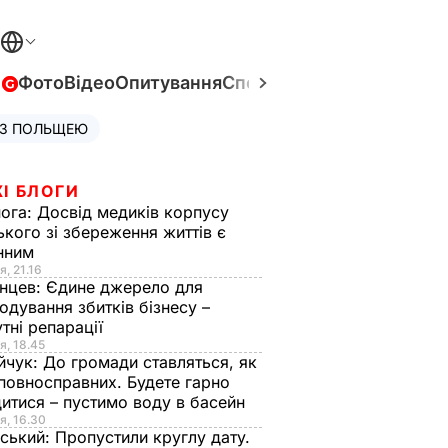
в
Фото
Відео
Опитування
Спецпроєкти
Війна в Укра
 З ПОЛЬЩЕЮ
І БЛОГИ
нога:
Досвід медиків корпусу
ького зі збереження життів є
інним
я, 21.16
нцев:
Єдине джерело для
одування збитків бізнесу –
тні репарації
я, 18.45
йчук:
До громади ставляться, як
повносправних. Будете гарно
итися – пустимо воду в басейн
я, 16.30
ський:
Пропустили круглу дату.