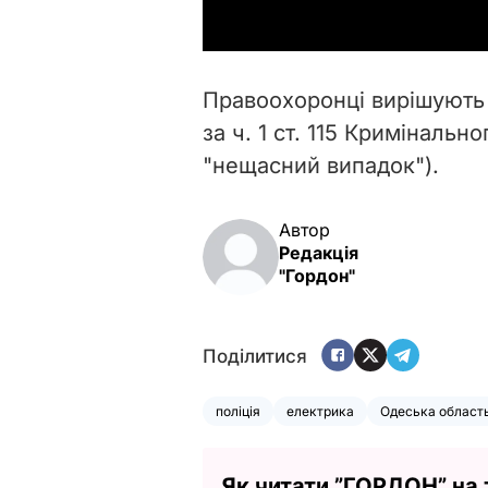
Правоохоронці вирішують
за
ч. 1 ст. 115 Кримінальн
"нещасний випадок").
Автор
Редакція
"Гордон"
Поділитися
поліція
електрика
Одеська област
Як читати ”ГОРДОН” на