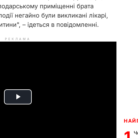
подарському приміщенні брата
одії негайно були викликані лікарі,
тини", – ідеться в повідомленні.
РЕКЛАМА
P
l
НАЙ
a
1
Ч