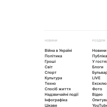
НОВИНИ
РОЗДІЛИ
Війна в Україні
Новини
Політика
Публіка
Гроші
У гостя
Світ
Блоги
Спорт
Бульва
Культура
LIVE
Техно
Ексклю
Спосіб життя
Фото
Надзвичайні події
Відео
Інфографіка
Опитув
Цікаве
YouTub