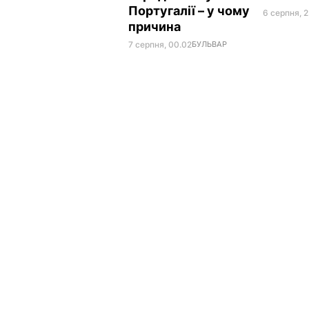
Португалії – у чому
6 серпня, 2
причина
7 серпня, 00.02
БУЛЬВАР