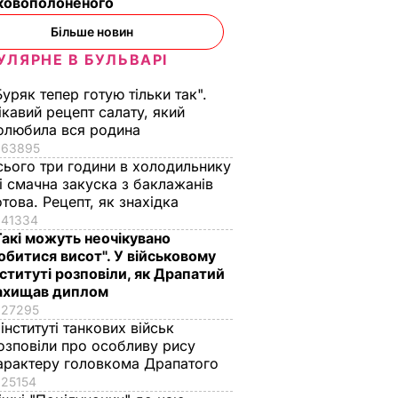
ьковополоненого
Більше новин
УЛЯРНЕ В БУЛЬВАРІ
Буряк тепер готую тільки так".
ікавий рецепт салату, який
олюбила вся родина
63895
сього три години в холодильнику
 і смачна закуска з баклажанів
отова. Рецепт, як знахідка
41334
Такі можуть неочікувано
обитися висот". У військовому
нституті розповіли, як Драпатий
ахищав диплом
27295
 інституті танкових військ
озповіли про особливу рису
арактеру головкома Драпатого
25154