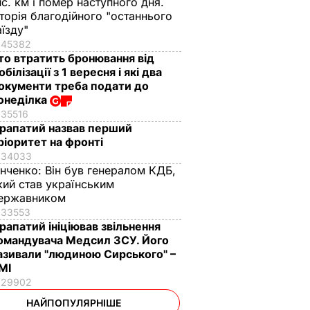
ис. км і помер наступного дня.
сторія благодійного "останнього
аїзду"
45382
то втратить бронювання від
обілізації з 1 вересня і які два
окументи треба подати до
онеділка
35516
рапатий назвав перший
ріоритет на фронті
34033
інченко:
Він був генералом КДБ,
кий став українським
ержавником
33553
рапатий ініціював звільнення
омандувача Медсил ЗСУ. Його
азивали "людиною Сирського" –
МІ
29902
НАЙПОПУЛЯРНІШЕ