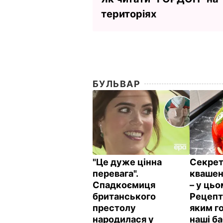
територіях
БУЛЬВАР
"Це дуже цінна
Секрет
перевага".
квашен
Спадкоємиця
– у цьо
британського
Рецепт 
престолу
яким г
народилася у
наші б