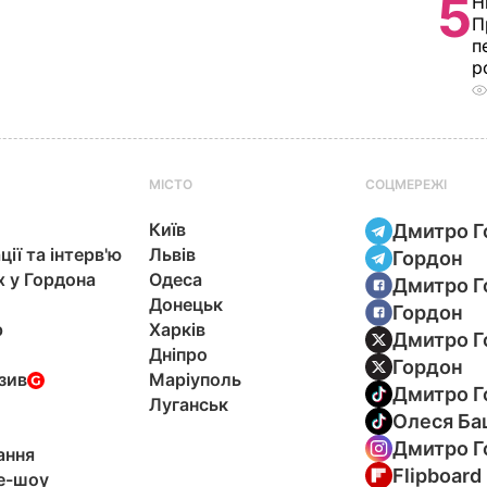
5
Н
П
п
р
МІСТО
СОЦМЕРЕЖІ
Київ
Дмитро Г
ції та інтерв'ю
Львів
Гордон
х у Гордона
Одеса
Дмитро Г
Донецьк
Гордон
р
Харків
Дмитро Г
Дніпро
Гордон
зив
Маріуполь
Дмитро Г
Луганськ
Олеся Ба
Дмитро Г
ання
Flipboard
e-шоу