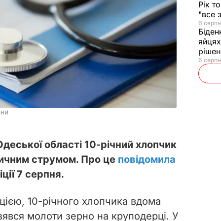
Рік т
"все 
6 серпн
Біден
яйцях
рішен
6 серпн
ини
деської області 10-річний хлопчик
ричним струмом. Про це
повідомила
ції 7 серпня.
ією, 10-річного хлопчика вдома
зявся молоти зерно на круподерці. У