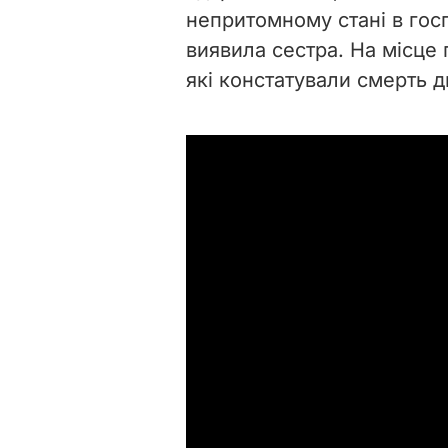
непритомному стані в гос
виявила сестра. На місце п
які констатували смерть ди