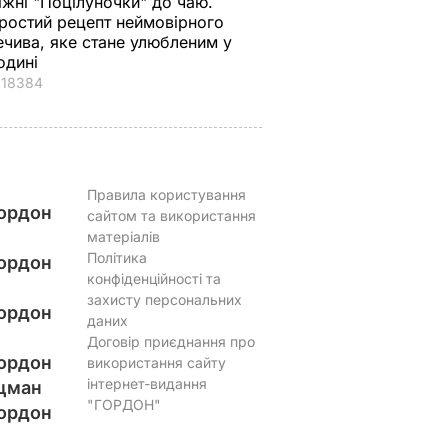
іжні "Поцілуночки" до чаю.
ростий рецепт неймовірного
ечива, яке стане улюбленим у
одині
18384
Правила користування
ордон
сайтом та використання
матеріалів
Політика
ордон
конфіденційності та
захисту персональних
ордон
даних
Договір приєднання про
ордон
використання сайту
інтернет-видання
цман
"ГОРДОН"
ордон