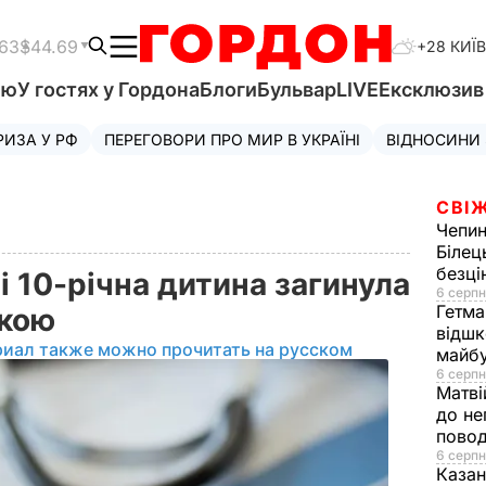
.63
$44.69
+28 КИЇВ
'ю
У гостях у Гордона
Блоги
Бульвар
LIVE
Ексклюзи
РИЗА У РФ
ПЕРЕГОВОРИ ПРО МИР В УКРАЇНІ
ВІДНОСИНИ
СВІЖ
Чепи
Білец
безц
і 10-річна дитина загинула
6 серпн
Гетма
икою
відшк
риал также можно прочитать на русском
майбу
6 серпн
Матві
до не
повод
6 серпн
Казан