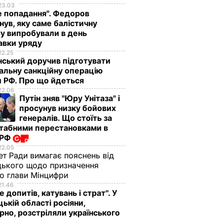
23.03
е попадання". Федоров
нув, яку саме балістичну
у випробували в день
авки уряду
22.25
ський доручив підготувати
альну санкційну операцію
 РФ. Про що йдеться
22.06
Путін зняв "Юру Унітаза" і
просунув низку бойових
генералів. Що стоїть за
табними перестановками в
 РФ
22.05
ет Ради вимагає пояснень від
ького щодо призначення
о глави Мінцифри
21.46
е допитів, катувань і страт". У
ькій області росіяни,
рно, розстріляли українського