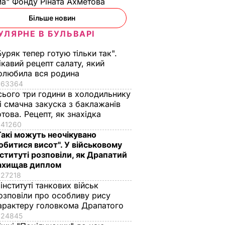
а" Фонду Ріната Ахметова
Більше новин
УЛЯРНЕ В БУЛЬВАРІ
Буряк тепер готую тільки так".
муть
ікавий рецепт салату, який
олюбила вся родина
оїв
63364
ні
сього три години в холодильнику
ЬСТВО
 і смачна закуска з баклажанів
отова. Рецепт, як знахідка
41260
Такі можуть неочікувано
обитися висот". У військовому
нституті розповіли, як Драпатий
ахищав диплом
27218
 інституті танкових військ
озповіли про особливу рису
арактеру головкома Драпатого
24845