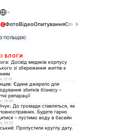
в
Фото
Відео
Опитування
Спецпроєкти
Війна в Укра
 З ПОЛЬЩЕЮ
І БЛОГИ
нога:
Досвід медиків корпусу
ького зі збереження життів є
інним
я, 21.16
нцев:
Єдине джерело для
одування збитків бізнесу –
тні репарації
я, 18.45
йчук:
До громади ставляться, як
повносправних. Будете гарно
итися – пустимо воду в басейн
я, 16.30
ський:
Пропустили круглу дату.