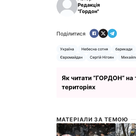
Редакція
"Гордон"
Поділитися
Україна
Небесна сотня
барикади
Євромайдан
Сергій Нігоян
Михайл
Як читати ”ГОРДОН” на
територіях
МАТЕРІАЛИ ЗА ТЕМОЮ