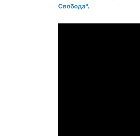
Свобода"
.