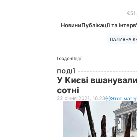
€51
Новини
Публікації та інтерв
ПАЛИВНА К
Гордон
Події
ПОДІЇ
У Києві вшанували
сотні
22 січня 2021, 16.23
Этот мате