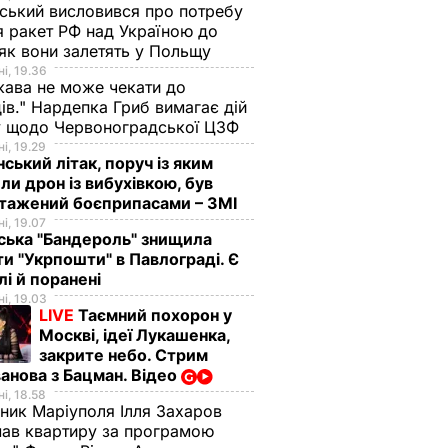
ський висловився про потребу
я ракет РФ над Україною до
 як вони залетять у Польщу
і, 19.36
ава не може чекати до
ів." Нардепка Гриб вимагає дій
у щодо Червоноградської ЦЗФ
і, 19.29
нський літак, поруч із яким
ли дрон із вибухівкою, був
нтажений боєприпасами – ЗМІ
і, 19.07
ська "Бандероль" знищила
ти "Укрпошти" в Павлограді. Є
лі й поранені
і, 19.03
LIVE
Таємний похорон у
Москві, ідеї Лукашенка,
закрите небо. Стрим
анова з Бацман. Відео
і, 18.58
ник Маріуполя Ілля Захаров
ав квартиру за програмою