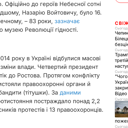
 Офіційно до героїв Небесної сотні
дшому, Назарію Войтовичу, було 16.
ечному, – 83 роки,
зазначає
СВІ
Сьогодн
 музею Революції гідності.
Чепи
Білец
безц
Сьогодн
Трамп
2014 року в Україні відбулися масові
треті
насту
 зміни влади. Четвертий президент
Сьогодн
тік до Ростова. Протягом конфлікту
"Чого
Украї
истояли правоохоронні органи й
закри
андити (тітушки). За
даними
Віде
Сьогодн
ротистояння постраждало понад 2,2
сників протестів і 13 правоохоронців.
пожеж
Сьогодн