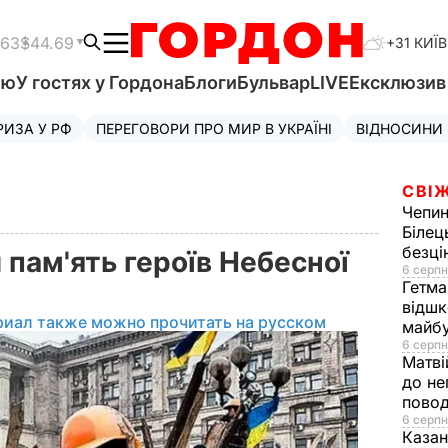
.63
$44.69
+31 КИЇВ
'ю
У гостях у Гордона
Блоги
Бульвар
LIVE
Ексклюзи
РИЗА У РФ
ПЕРЕГОВОРИ ПРО МИР В УКРАЇНІ
ВІДНОСИНИ
СВІЖ
Чепи
Білец
безц
 пам'ять героїв Небесної
6 серпн
Гетма
відшк
риал также можно прочитать на русском
майбу
6 серпн
Матві
до не
повод
6 серпн
Казан