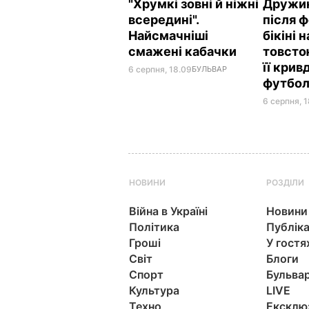
"Хрумкі зовні й ніжні
Дружин
всередині".
після ф
Найсмачніші
бікіні 
смажені кабачки
товсто
її кри
6 серпня, 18.09
БУЛЬВАР
футбол
6 серпня, 1
НОВИНИ
РОЗДІЛИ
Війна в Україні
Новини
Політика
Публіка
Гроші
У гостя
Світ
Блоги
Спорт
Бульва
Культура
LIVE
Техно
Ексклю