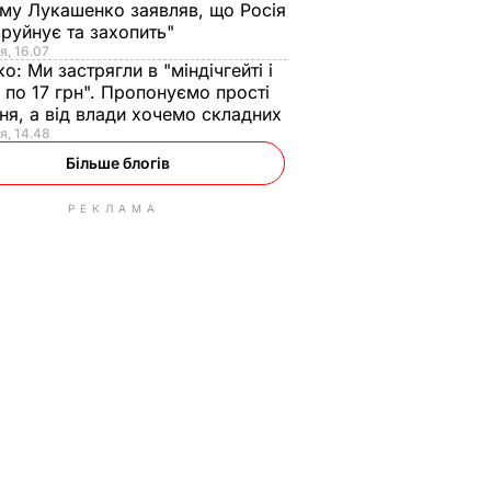
ому Лукашенко заявляв, що Росія
зруйнує та захопить"
я, 16.07
ко:
Ми застрягли в "міндічгейті і
 по 17 грн". Пропонуємо прості
ня, а від влади хочемо складних
я, 14.48
Більше блогів
РЕКЛАМА