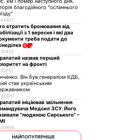
ис. км і помер наступного дня.
сторія благодійного "останнього
аїзду"
44921
то втратить бронювання від
обілізації з 1 вересня і які два
окументи треба подати до
онеділка
35432
рапатий назвав перший
ріоритет на фронті
33757
інченко:
Він був генералом КДБ,
кий став українським
ержавником
32970
рапатий ініціював звільнення
омандувача Медсил ЗСУ. Його
азивали "людиною Сирського" –
МІ
29854
НАЙПОПУЛЯРНІШЕ