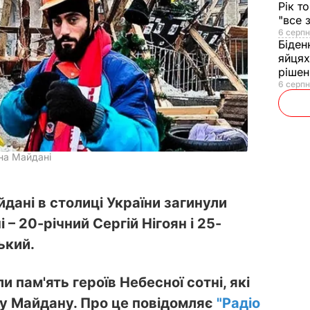
Рік т
"все 
6 серпн
Біден
яйцях
рішен
6 серпн
 на Майдані
йдані в столиці України загинули
 – 20-річний Сергій Нігоян і 25-
ький.
и пам'ять героїв Небесної сотні, які
лу Майдану. Про це повідомляє
"Радіо