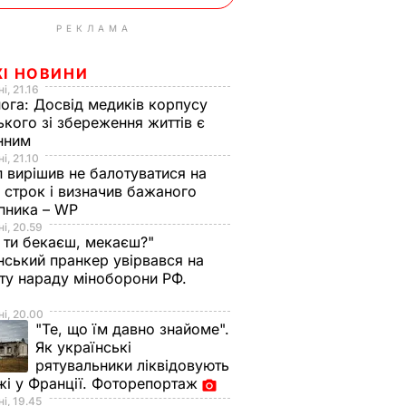
РЕКЛАМА
ЖІ НОВИНИ
і, 21.16
нога:
Досвід медиків корпусу
ького зі збереження життів є
інним
і, 21.10
 вирішив не балотуватися на
й строк і визначив бажаного
пника – WP
і, 20.59
 ти бекаєш, мекаєш?"
нський пранкер увірвався на
ту нараду міноборони РФ.
о
і, 20.00
"Те, що їм давно знайоме".
Як українські
рятувальники ліквідовують
і у Франції. Фоторепортаж
і, 19.45