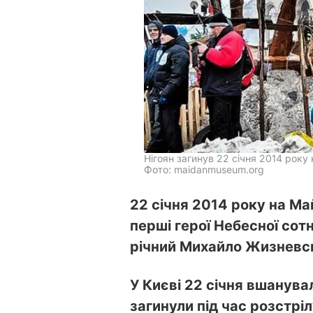
Нігоян загинув 22 січня 2014 року
Фото: maidanmuseum.org
22 січня 2014 року на Ма
перші герої Небесної сотні
річний Михайло Жизневс
У Києві 22 січня вшанувал
загинули під час розстрі