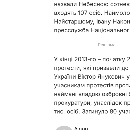
назвали Небесною сотнею.
входять 107 осіб. Наймоло
Найстаршому, Івану Након
пресслужба Національного
У кінці 2013-го – початку 
протести, які призвели до
України Віктор Янукович у
учасникам протестів прот
наймані владою озброєні б
прокуратури, унаслідок п
тис. осіб. Загинуло 80 уча
Автор