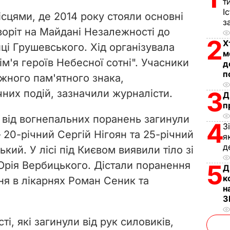
V
т
І
ісцями, де 2014 року стояли основні
з
i
воріт на Майдані Незалежності до
2
Х
ці Грушевського. Хід організувала
d
м
ім'я героїв Небесної сотні". Учасники
д
e
п
жного пам'ятного знака,
3
чних подій, зазначили журналісти.
o
Д
п
і від вогнепальних поранень загинули
4
З
 20-річний Сергій Нігоян та 25-річний
я
д
ий. У лісі під Києвом виявили тіло зі
 Юрія Вербицького. Дістали поранення
5
Д
к
ня в лікарнях Роман Сеник та
н
З
ті, які загинули від рук силовиків,