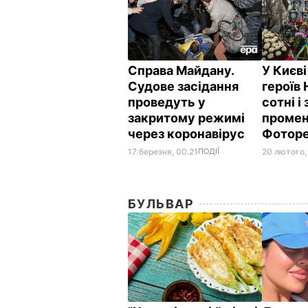
Справа Майдану.
У Києв
Судове засідання
героїв
проведуть у
сотні і
закритому режимі
промені
через коронавірус
Фотор
17 березня, 00.21
ПОДІЇ
20 лютого,
БУЛЬВАР