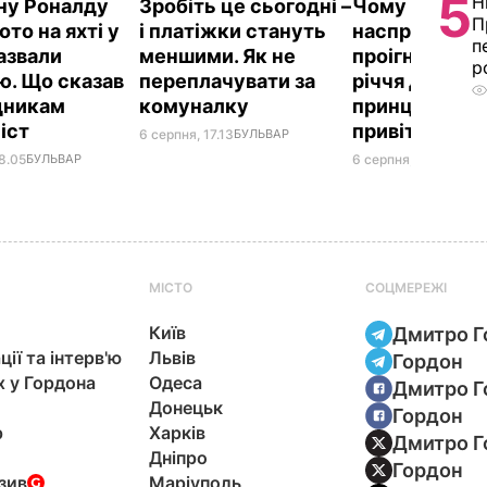
5
Н
у Роналду
Зробіть це сьогодні –
Чому Чарльз I
П
ото на яхті у
і платіжки стануть
насправді
п
назвали
меншими. Як не
проігнорував
р
ю. Що сказав
переплачувати за
річчя дружи
вдникам
комуналку
принца Гаррі і
іст
привітав нев
6 серпня, 17.13
БУЛЬВАР
8.05
БУЛЬВАР
6 серпня, 16.36
БУЛЬ
МІСТО
СОЦМЕРЕЖІ
Київ
Дмитро Г
ції та інтерв'ю
Львів
Гордон
х у Гордона
Одеса
Дмитро Г
Донецьк
Гордон
р
Харків
Дмитро Г
Дніпро
Гордон
зив
Маріуполь