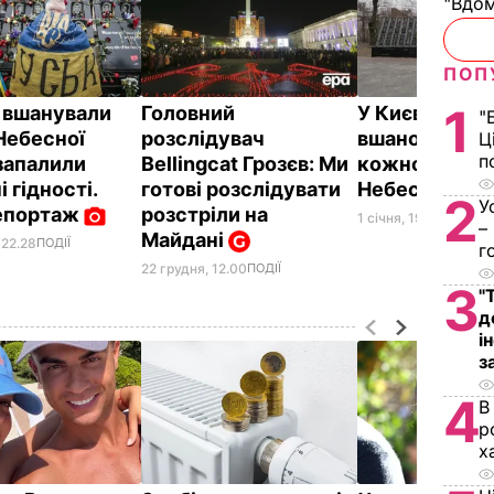
"Вдом
ПОП
1
і вшанували
Головний
У Києві
"
 Небесної
розслідувач
вшановувати
Ц
п
 запалили
Bellingcat Грозєв: Ми
кожного з гер
 гідності.
готові розслідувати
Небесної сот
2
У
епортаж
розстріли на
1 січня, 19.13
СУСПІЛ
–
Майдані
 22.28
ПОДІЇ
г
22 грудня, 12.00
ПОДІЇ
3
"
д
і
з
4
В
р
х