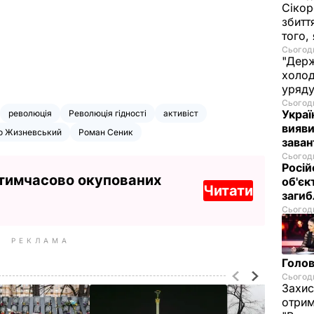
Сікор
збитт
того,
Сьогодн
"Держ
холод
уряд
Сьогодн
Украї
революція
Революція гідності
активіст
вияви
о Жизневський
Роман Сеник
зава
Сьогодн
Росій
 тимчасово окупованих
об'єк
Читати
загиб
Сьогодн
РЕКЛАМА
Голов
Сьогодн
Захис
отрим