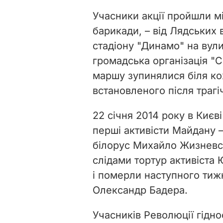
Учасники акції пройшли м
барикади, – від Лядських 
стадіону "Динамо" на вули
громадська організація "С
маршу зупинялися біля ко
встановленого після трагі
22 січня 2014 року в Києв
перші активісти Майдану –
білорус Михайло Жизневськ
слідами тортур активіста
і померли наступного тиж
Олександр Бадера.
Учасників Революції гіднос