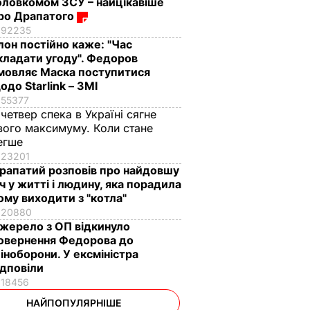
оловкомом ЗСУ – найцікавіше
ро Драпатого
92235
Ілон постійно каже: "Час
кладати угоду". Федоров
мовляє Маска поступитися
одо Starlink – ЗМІ
55377
 четвер спека в Україні сягне
вого максимуму. Коли стане
егше
23201
рапатий розповів про найдовшу
іч у житті і людину, яка порадила
ому виходити з "котла"
20880
жерело з ОП відкинуло
овернення Федорова до
іноборони. У ексміністра
ідповіли
18456
НАЙПОПУЛЯРНІШЕ