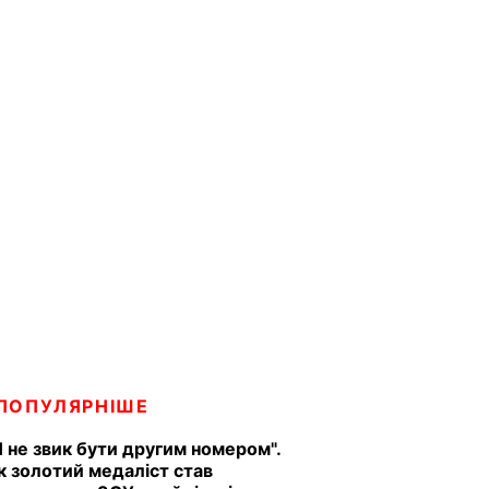
ПОПУЛЯРНІШЕ
Я не звик бути другим номером".
к золотий медаліст став