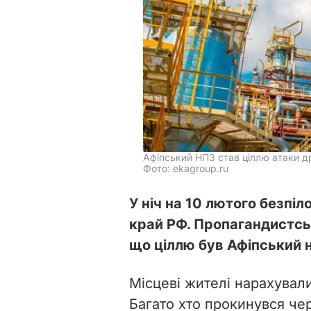
Афіпський НПЗ став ціллю атаки д
Фото: ekagroup.ru
У ніч на 10 лютого безп
край РФ. Пропагандистс
що ціллю був Афіпський 
Місцеві жителі нарахувал
Багато хто прокинувся чер