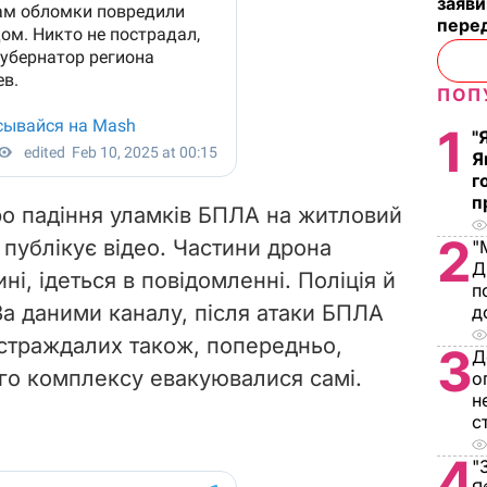
заяви
пере
ПОП
1
"
Я
г
п
о падіння уламків БПЛА на житловий
2
 публікує відео. Частини дрона
"
Д
ні, ідеться в повідомленні. Поліція й
п
а даними каналу, після атаки БПЛА
д
страждалих також, попередньо,
3
Д
го комплексу евакуювалися самі.
о
н
с
4
"