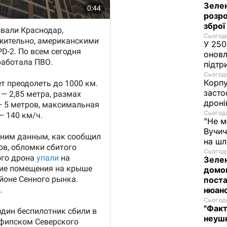
Зелен
розро
зброї
Сьогодн
У 250
оновл
підтр
Сьогодн
Корпу
засто
дроні
Сьогодн
"Не м
Вучич
на ш
Сьогодн
Зелен
домо
поста
нюан
Сьогодн
"Факт
неушк