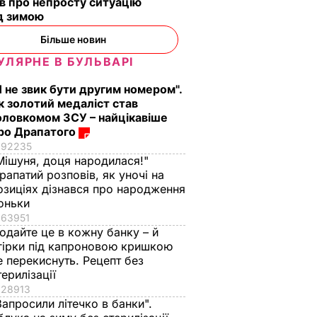
в про непросту ситуацію
д зимою
Більше новин
УЛЯРНЕ В БУЛЬВАРІ
Я не звик бути другим номером".
к золотий медаліст став
оловкомом ЗСУ – найцікавіше
ро Драпатого
92235
Мішуня, доця народилася!"
рапатий розповів, як уночі на
озиціях дізнався про народження
оньки
63951
одайте це в кожну банку – й
гірки під капроновою кришкою
е перекиснуть. Рецепт без
терилізації
28913
Запросили літечко в банки".