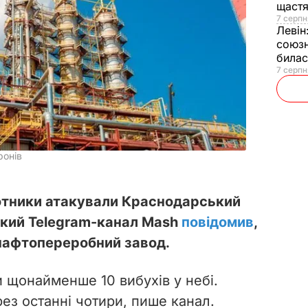
щаст
7 серпн
Левін
союзн
билас
7 серпн
ронів
ілотники атакували Краснодарський
ький Telegram-канал Mash
повідомив
,
нафтопереробний завод.
и щонайменше 10 вибухів у небі.
ез останні чотири, пише канал.