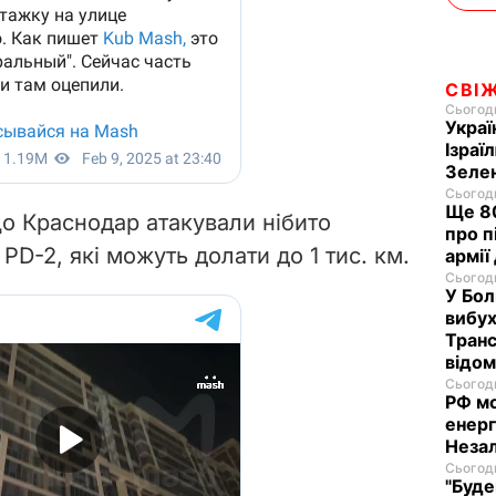
СВІ
Сьогодн
Украї
Ізраї
Зеле
Сьогодн
Ще 80
що Краснодар атакували нібито
про п
D-2, які можуть долати до 1 тис. км.
армії
Сьогодн
У Бол
вибух
Транс
відо
Сьогодн
РФ м
енерг
Незал
Сьогодн
"Буде