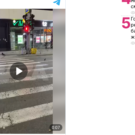
Я
с
5
Г
р
б
ж