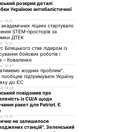
ський розкрив деталі
бки Україною антибалістичної
і, 15.12
 академічних ліцеях стартувало
ення STEM-просторів за
имки ДТЕК​
і, 15.01
с Білецького став лідером із
сування бойових роботів і
в – Коваленко
і, 14.47
атимемо жодних проблем".
 пообіцяв підтримувати Україну
ляху до ЄС
і, 14.08
ський повідомив про
вленість із США щодо
чання ракет для Patriot. Є
с
і, 13.51
ично не залишилося
оджених станцій". Зеленський