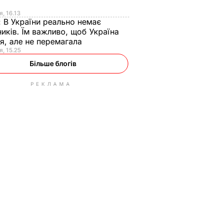
я
я, 16.13
:
В України реально немає
иків. Їм важливо, щоб Україна
я, але не перемагала
я, 15.25
Більше блогів
РЕКЛАМА