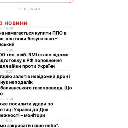
РЕКЛАМА
ЖІ НОВИНИ
і, 16.56
на намагається купити ППО в
лю, але поки безуспішно –
нський
і, 16.30
0 тис. осіб. ЗМІ стало відомо
ідготовку в РФ поповнення
 для війни проти України
і, 16.27
гарію залетів невідомий дрон і
нув неподалік
балканського газопроводу. Що
мо
і, 15.38
оже посилити удари по
етиці України до Дня
ежності – монітори
і, 15.13
мо закривати наше небо".