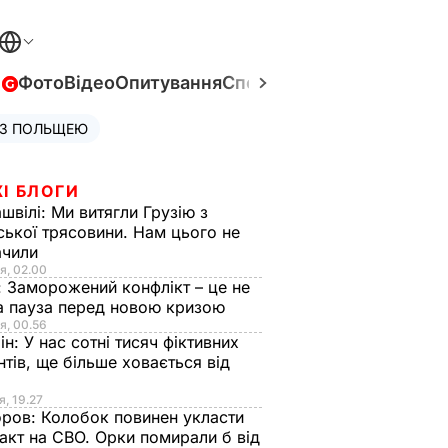
в
Фото
Відео
Опитування
Спецпроєкти
Війна в Укра
 З ПОЛЬЩЕЮ
І БЛОГИ
швілі:
Ми витягли Грузію з
ської трясовини. Нам цього не
ачили
я, 02.00
:
Заморожений конфлікт – це не
а пауза перед новою кризою
я, 00.56
ін:
У нас сотні тисяч фіктивних
нтів, ще більше ховається від
я, 19.27
оров:
Колобок повинен укласти
акт на СВО. Орки помирали б від