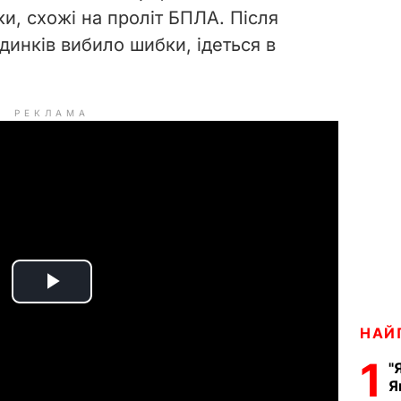
и, схожі на проліт БПЛА. Після
динків вибило шибки, ідеться в
РЕКЛАМА
P
НАЙ
l
1
"
a
Я