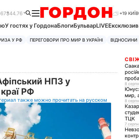
.67
$44.76
+19 КИЇВ
'ю
У гостях у Гордона
Блоги
Бульвар
LIVE
Ексклюзи
РИЗА У РФ
ПЕРЕГОВОРИ ПРО МИР В УКРАЇНІ
ВІДНОСИНИ
СВІЖ
Саака
росій
проб
Афіпський НПЗ у
8 серпн
Юнус
 краї РФ
мир, 
териал также можно прочитать на русском
8 серпн
Казар
студе
ТЦК
7 серпн
Невз
контр