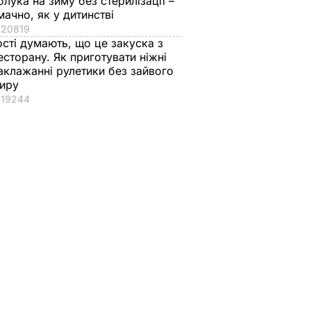
блука на зиму без стерилізації –
мачно, як у дитинстві
20819
ості думають, що це закуска з
есторану. Як приготувати ніжні
аклажанні рулетики без зайвого
иру
19244