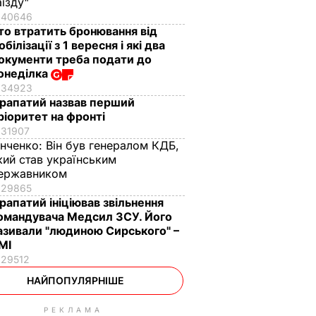
аїзду"
40646
то втратить бронювання від
обілізації з 1 вересня і які два
окументи треба подати до
онеділка
34923
рапатий назвав перший
ріоритет на фронті
31907
інченко:
Він був генералом КДБ,
кий став українським
ержавником
29865
рапатий ініціював звільнення
омандувача Медсил ЗСУ. Його
азивали "людиною Сирського" –
МІ
29512
НАЙПОПУЛЯРНІШЕ
РЕКЛАМА