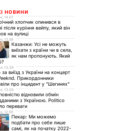
ЖІ НОВИНИ
і, 14.07
ічний хлопчик опинився в
ні після куріння вейпу, який він
ов на вулиці
і, 13.58
Казанжи:
Усі не можуть
виїхати з країни чи в села,
як нам пропонують. Який
Б?
і, 13.39
 за виїзд з України на концерт
eeknd. Прикордонники
віли про інцидент у "Шегинях"
і, 13.08
овністю відновили обмін
дданими з Україною. Politico
ало переваги
і, 12.59
Пекар:
Ми можемо
подбати про себе лише
самі, як на початку 2022-