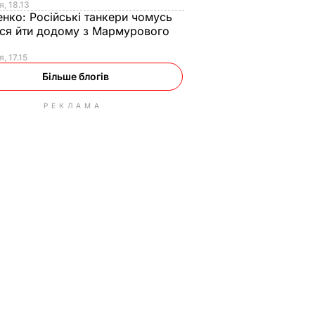
я, 18.13
енко:
Російські танкери чомусь
ся йти додому з Мармурового
, 17.15
Більше блогів
РЕКЛАМА