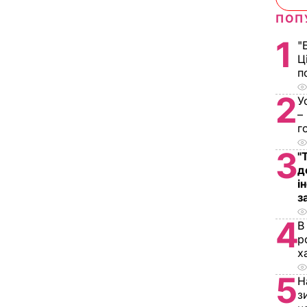
ПОП
1
"
Ц
п
2
У
–
г
3
"
д
і
з
4
В
р
х
5
Н
з