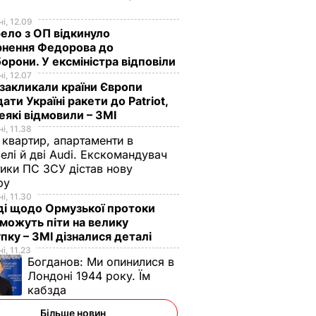
і, 12.09
ло з ОП відкинуло
рнення Федорова до
орони. У ексміністра відповіли
і, 12.07
акликали країни Європи
ати Україні ракети до Patriot,
еякі відмовили – ЗМІ
і, 11.38
 квартир, апартаменти в
елі й дві Audi. Екскомандувач
тики ПС ЗСУ дістав нову
зру
і, 11.30
ді щодо Ормузької протоки
 можуть піти на велику
пку – ЗМІ дізналися деталі
і, 11.23
Богданов:
Ми опинилися в
Лондоні 1944 року. Їм
кабзда
Більше новин