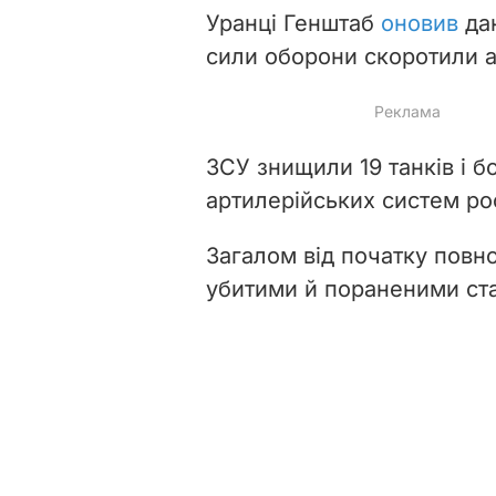
Уранці Генштаб
оновив
дан
сили оборони скоротили а
ЗСУ знищили 19 танків і 
артилерійських систем ро
Загалом від початку повн
убитими й пораненими ста