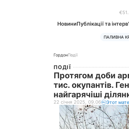
€51
Новини
Публікації та інтерв
ПАЛИВНА К
Гордон
Події
ПОДІЇ
Протягом доби ар
тис. окупантів. Г
найгарячіші діля
22 січня 2025, 09.06
Этот мат