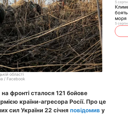
5 серпн
Клим
боять
моря
5 серпня
ькій області
а / Facebook
 на фронті сталося 121 бойове
армією країни-агресора Росії. Про це
их сил України 22 січня
повідомив
у