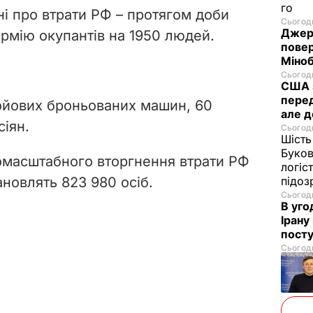
го
і про втрати РФ – протягом доби
Сьогодн
Джере
рмію окупантів на 1950 людей.
пове
Міноб
Сьогодн
США з
перед
бойових броньованих машин, 60
але д
сіян.
Сьогодн
Шість
Буков
омасштабного вторгнення втрати РФ
логіс
новлять 823 980 осіб.
підо
Сьогодн
В уго
Ірану
посту
Сьогодн