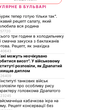
УЛЯРНЕ В БУЛЬВАРІ
Буряк тепер готую тільки так".
ікавий рецепт салату, який
олюбила вся родина
57720
сього три години в холодильнику
 і смачна закуска з баклажанів
отова. Рецепт, як знахідка
40643
Такі можуть неочікувано
обитися висот". У військовому
нституті розповіли, як Драпатий
ахищав диплом
26409
 інституті танкових військ
озповіли про особливу рису
арактеру головкома Драпатого
23245
айсмачніша кабачкова ікра на
иму. Рецепт консервації без