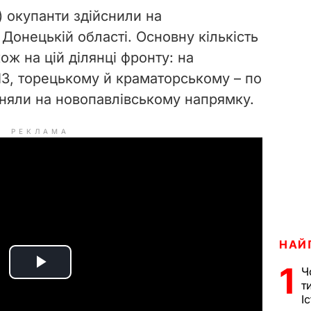
) окупанти здійснили на
Донецькій області. Основну кількість
ож на цій ділянці фронту: на
3, торецькому й краматорському – по
йняли на новопавлівському напрямку.
РЕКЛАМА
НАЙ
1
Ч
P
т
І
l