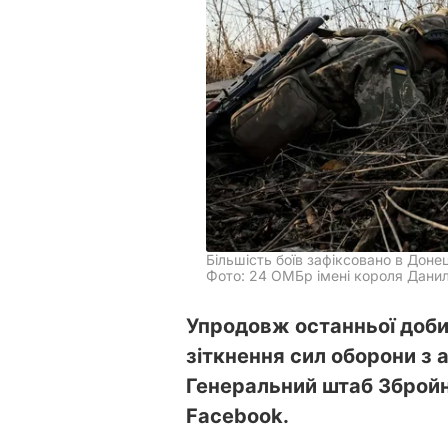
Більшість боїв зафіксовано в Донец
Фото: 24 ОМБр імені короля Данил
Упродовж останньої доби
зіткнення сил оборони з 
Генеральний штаб Збройн
Facebook.