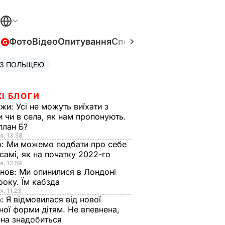
в
Фото
Відео
Опитування
Спецпроєкти
Війна в Укра
 З ПОЛЬЩЕЮ
І БЛОГИ
нжи:
Усі не можуть виїхати з
и чи в села, як нам пропонують.
план Б?
я, 13.58
р:
Ми можемо подбати про себе
самі, як на початку 2022-го
я, 12.59
анов:
Ми опинилися в Лондоні
року. Їм кабзда
я, 11.23
а:
Я відмовилася від нової
ної форми дітям. Не впевнена,
на знадобиться