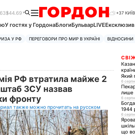
.63
$44.69
+37 КИЇВ
'ю
У гостях у Гордона
Блоги
Бульвар
LIVE
Ексклюзи
РИЗА У РФ
ПЕРЕГОВОРИ ПРО МИР В УКРАЇНІ
ВІДНОСИНИ
СВІЖ
Каза
країн
Який 
мія РФ втратила майже 2
6 серпн
Пека
енштаб ЗСУ назвав
лише 
нки фронту
6 серпн
Богд
ериал также можно прочитать на русском
1944 
6 серпн
Яров
шкіль
що во