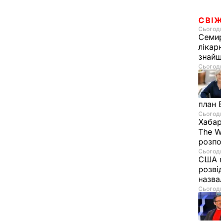
СВІ
Сьогодн
Семир
лікар
знайш
Сьогодн
план 
Сьогодн
Хабар
The W
розпо
Сьогодн
США п
розві
назв
Сьогодн