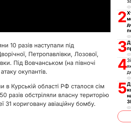
з
a
2
Х
м
y
д
п
V
3
Д
яни 10 разів наступали під
п
i
ворічної, Петропавлівки, Лозової,
4
З
івки. Під Вовчанськом (на півночі
d
я
 атаку окупантів.
д
e
5
Д
ни в Курській області РФ сталося сім
o
к
50 разів обстріляли власну територію
н
З
еї 31 кориговану авіаційну бомбу.