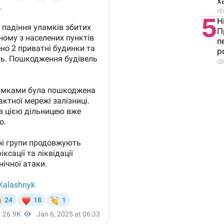
х
5
Н
П
п
р