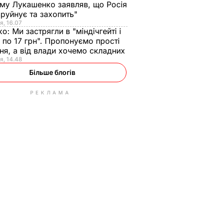
ому Лукашенко заявляв, що Росія
зруйнує та захопить"
я, 16.07
ко:
Ми застрягли в "міндічгейті і
 по 17 грн". Пропонуємо прості
ня, а від влади хочемо складних
я, 14.48
Більше блогів
РЕКЛАМА