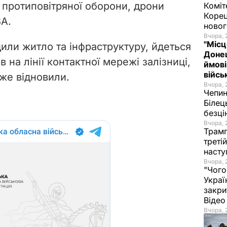
 протиповітряної оборони, дрони
Коміт
Корец
ВА.
новог
Вчора, 
"Місц
или житло та інфраструктуру, йдеться
Донец
в на лінії контактної мережі залізниці,
ймові
війс
 вже відновили.
Вчора, 
Чепи
Білец
безц
Вчора, 
Трамп
треті
насту
Вчора, 
"Чого
Украї
закри
Віде
Вчора, 