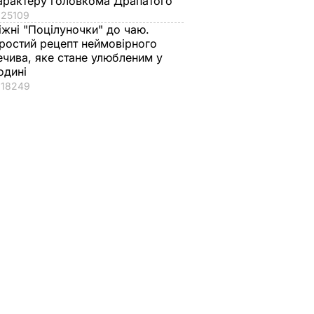
арактеру головкома Драпатого
25109
іжні "Поцілуночки" до чаю.
ростий рецепт неймовірного
ечива, яке стане улюбленим у
одині
18249