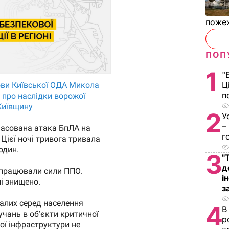
пожеж
ПОП
1
"
Ц
п
2
У
–
г
3
"
д
і
з
4
В
р