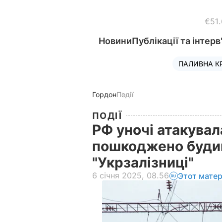
€51
Новини
Публікації та інтерв
ПАЛИВНА К
Гордон
Події
ПОДІЇ
РФ уночі атакувал
пошкоджено буди
"Укрзалізниці"
6 січня 2025, 08.56
Этот мате