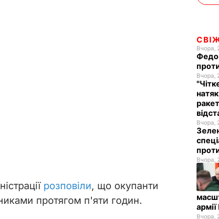
СВІ
Вчора, 
Федор
проти
Вчора, 
"Чітк
натяк
ракет
відст
Вчора, 
Зелен
спеці
проти
Вчора, 
ністрації
розповіли
, що окупанти
масш
никами протягом п'яти годин.
армії
Вчора, 