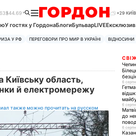
.63
$44.69
+29 КИЇВ
'ю
У гостях у Гордона
Блоги
Бульвар
LIVE
Ексклюзи
РИЗА У РФ
ПЕРЕГОВОРИ ПРО МИР В УКРАЇНІ
ВІДНОСИНИ
СВІЖ
Чепи
Білец
безц
а Київську область,
6 серпн
Гетма
нки й електромережу
відшк
майбу
6 серпн
риал также можно прочитать на русском
Матві
до не
повод
6 серпн
Казан