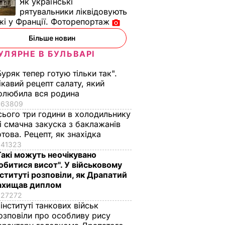
Як українські
рятувальники ліквідовують
і у Франції. Фоторепортаж
Більше новин
УЛЯРНЕ В БУЛЬВАРІ
Буряк тепер готую тільки так".
ікавий рецепт салату, який
олюбила вся родина
63809
сього три години в холодильнику
 і смачна закуска з баклажанів
отова. Рецепт, як знахідка
41323
Такі можуть неочікувано
обитися висот". У військовому
нституті розповіли, як Драпатий
ахищав диплом
27272
 інституті танкових військ
озповіли про особливу рису