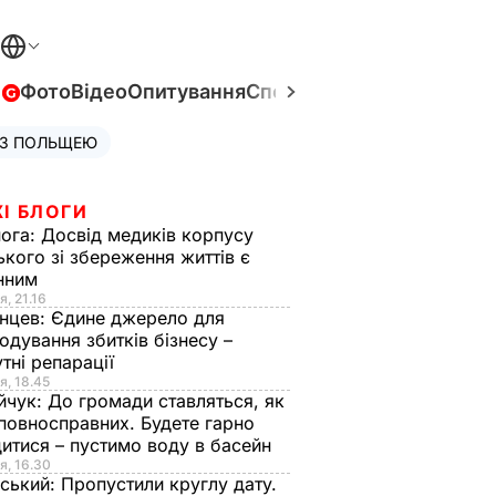
в
Фото
Відео
Опитування
Спецпроєкти
Війна в Укра
 З ПОЛЬЩЕЮ
І БЛОГИ
нога:
Досвід медиків корпусу
ького зі збереження життів є
інним
я, 21.16
нцев:
Єдине джерело для
одування збитків бізнесу –
тні репарації
я, 18.45
йчук:
До громади ставляться, як
повносправних. Будете гарно
итися – пустимо воду в басейн
я, 16.30
ський:
Пропустили круглу дату.