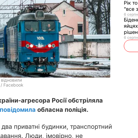
Рік т
"все 
6 серпн
Біден
яйцях
рішен
6 серпн
 відновили
 / Facebook
 країни-агресора Росії обстріляла
повідомила
обласна поліція.
 два приватні будинки, транспортний
давання. Люди, імовірно, не