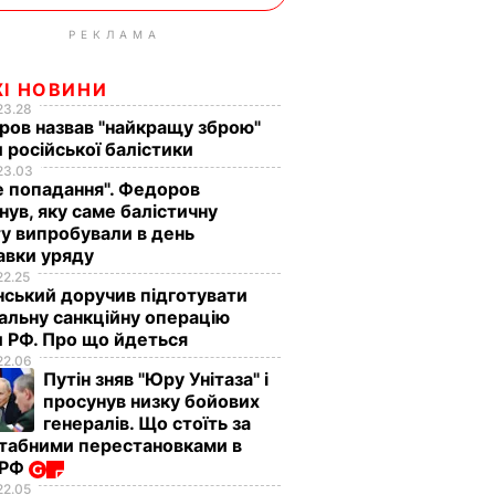
РЕКЛАМА
ЖІ НОВИНИ
23.28
ов назвав "найкращу зброю"
 російської балістики
23.03
е попадання". Федоров
нув, яку саме балістичну
у випробували в день
авки уряду
22.25
ський доручив підготувати
альну санкційну операцію
 РФ. Про що йдеться
22.06
Путін зняв "Юру Унітаза" і
просунув низку бойових
генералів. Що стоїть за
табними перестановками в
 РФ
22.05