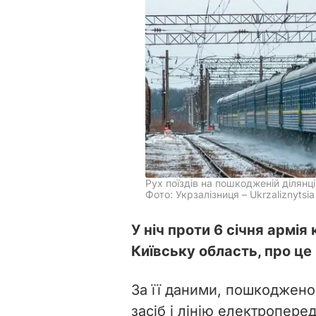
Рух поїздів на пошкодженій ділянці
Фото: Укрзалізниця – Ukrzaliznytsia
У ніч проти 6 січня армія
Київську область, про це
За її даними, пошкоджено
засіб і лінію електропере