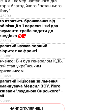
ис. км і помер наступного дня.
сторія благодійного "останнього
аїзду"
45293
то втратить бронювання від
обілізації з 1 вересня і які два
окументи треба подати до
онеділка
35500
рапатий назвав перший
ріоритет на фронті
33986
інченко:
Він був генералом КДБ,
кий став українським
ержавником
33459
рапатий ініціював звільнення
омандувача Медсил ЗСУ. Його
азивали "людиною Сирського" –
МІ
29892
НАЙПОПУЛЯРНІШЕ