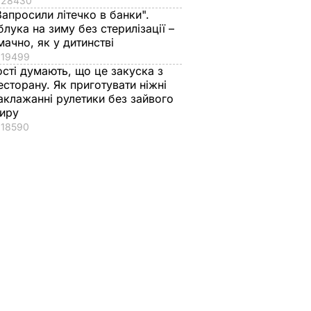
28430
Запросили літечко в банки".
блука на зиму без стерилізації –
мачно, як у дитинстві
19499
ості думають, що це закуска з
есторану. Як приготувати ніжні
аклажанні рулетики без зайвого
иру
18590