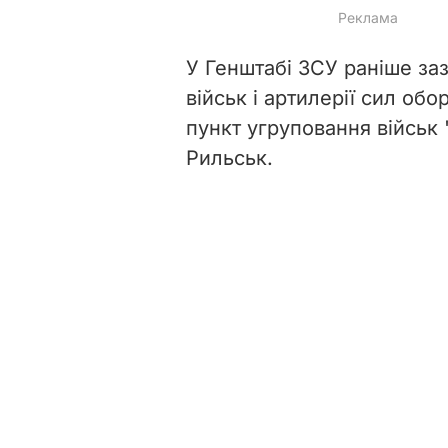
У Генштабі ЗСУ раніше за
військ і артилерії сил об
пункт угруповання військ "
Рильськ.