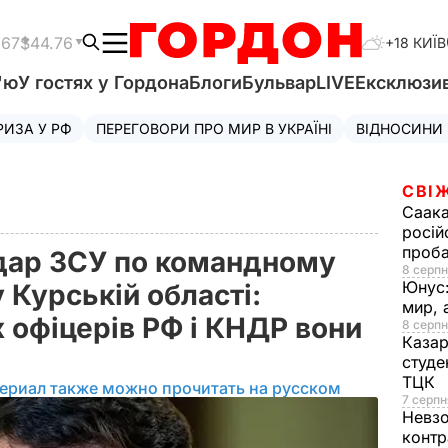
.67
$44.76
+18 КИЇВ
'ю
У гостях у Гордона
Блоги
Бульвар
LIVE
Ексклюзи
РИЗА У РФ
ПЕРЕГОВОРИ ПРО МИР В УКРАЇНІ
ВІДНОСИНИ
СВІ
Саака
росій
проб
дар ЗСУ по командному
8 серпн
Юнус
 Курській області:
мир, 
 офіцерів РФ і КНДР вони
8 серпн
Казар
студе
ТЦК
ериал также можно прочитать на русском
7 серпн
Невз
контр