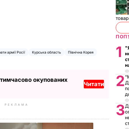
товар
ПОП
1
"
ати армії Росії
Курська область
Північна Корея
н
с
н
2
"
 тимчасово окупованих
Д
Читати
п
д
3
РЕКЛАМА
Д
о
н
с