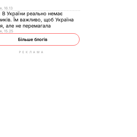
я
я, 16.13
:
В України реально немає
иків. Їм важливо, щоб Україна
я, але не перемагала
я, 15.25
Більше блогів
РЕКЛАМА