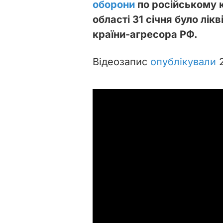
оборони
по російському 
області 31 січня було лік
країни-агресора РФ.
Відеозапис
опублікували
2