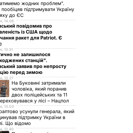
атимемо жодних проблем".
 пообіцяв підтримувати Україну
ляху до ЄС
і, 14.08
нський повідомив про
вленість із США щодо
чання ракет для Patriot. Є
нс
і, 13.51
тично не залишилося
коджених станцій".
ський заявив про непросту
ацію перед зимою
і, 13.27
На Буковині затримали
чоловіка, який поранив
двох поліцейських та 11
переховувався у лісі – Нацпол
і, 13.03
аптово усунули генерала, який
инував підтримку України в
і. Що відомо
і, 12.40