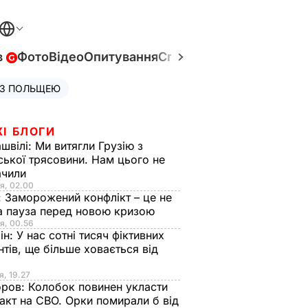
в
Фото
Відео
Опитування
Спецпроєкти
Війна в Укр
 З ПОЛЬЩЕЮ
ЖІ БЛОГИ
швілі:
Ми витягли Грузію з
ської трясовини. Нам цього не
ачили
я, 02.00
:
Заморожений конфлікт – це не
а пауза перед новою кризою
я, 00.56
ін:
У нас сотні тисяч фіктивних
нтів, ще більше ховається від
я, 19.27
оров:
Колобок повинен укласти
акт на СВО. Орки помирали б від