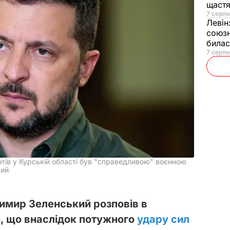
щаст
7 серпн
Левін
союзн
билас
7 серпн
тів у Курській області був "справедливою" воєнною
кий
имир Зеленський розповів в
s, що внаслідок потужного
удару сил