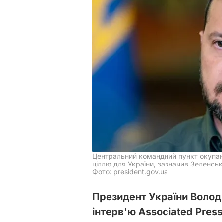
Центральний командний пункт окупан
ціллю для України, зазначив Зеленсь
Фото: president.gov.ua
Президент України Волод
інтерв'ю Associated Pres