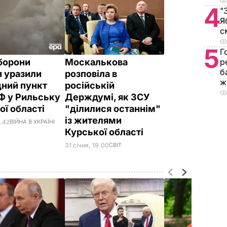
4
"
Я
с
5
Г
р
борони
Москалькова
б
и уразили
розповіла в
ж
ний пункт
російській
РФ у Рильську
Держдумі, як ЗСУ
ої області
"ділилися останнім"
із жителями
4.42
ВІЙНА В УКРАЇНІ
Курської області
31 січня, 19.00
СВІТ