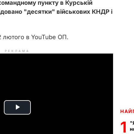
командному пункту в Курській
відовано "десятки" військових КНДР і
 лютого в YouTube ОП.
РЕКЛАМА
НАЙ
P
1
"
l
н