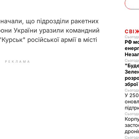
значали, що підрозділи ракетних
орони України уразили командний
СВІ
Сьогодн
Курськ" російської армії в місті
РФ м
енерг
Незал
Сьогодн
РЕКЛАМА
"Буде
Зелен
розро
зброї
Сьогодн
У 250
оновл
підтр
Сьогодн
Корпу
засто
дроні
Сьогодн