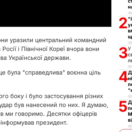
с
a
н
2
y
"
у
в
V
щ
они уразили центральний командний
i
3
 Росії і Північної Кореї вчора вони
У
с
ава Української держави.
d
л
4
e
це була "справедлива" воєнна ціль
Д
н
п
o
"
ого боку і було застосування різних
5
Д
 удар був нанесений по них. Я думаю,
п
ів ми говоримо. Десятки офіцерів
М
в
оінформував президент.