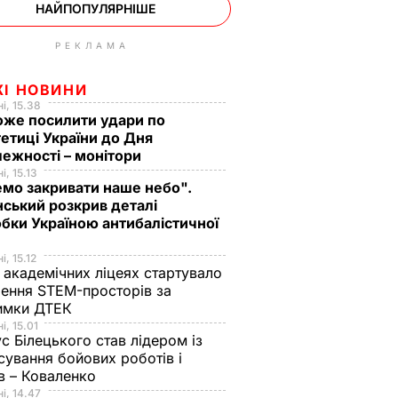
НАЙПОПУЛЯРНІШЕ
РЕКЛАМА
ЖІ НОВИНИ
і, 15.38
оже посилити удари по
етиці України до Дня
ежності – монітори
і, 15.13
мо закривати наше небо".
ський розкрив деталі
бки Україною антибалістичної
і, 15.12
 академічних ліцеях стартувало
ення STEM-просторів за
имки ДТЕК​
і, 15.01
с Білецького став лідером із
сування бойових роботів і
в – Коваленко
і, 14.47