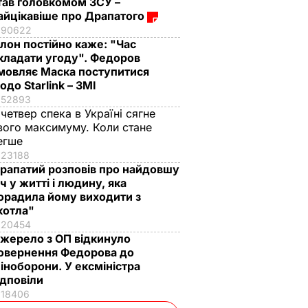
тав головкомом ЗСУ –
айцікавіше про Драпатого
90622
Ілон постійно каже: "Час
кладати угоду". Федоров
мовляє Маска поступитися
одо Starlink – ЗМІ
52893
 четвер спека в Україні сягне
вого максимуму. Коли стане
егше
23188
рапатий розповів про найдовшу
іч у житті і людину, яка
орадила йому виходити з
котла"
20454
жерело з ОП відкинуло
овернення Федорова до
іноборони. У ексміністра
ідповіли
18406