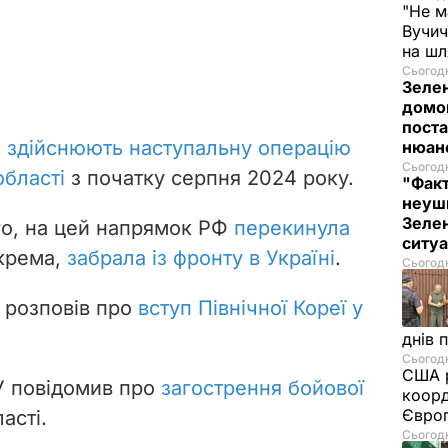
"Не м
Вучич
на ш
Сьогодн
Зеле
домо
поста
и
здійснюють наступальну операцію
нюа
Сьогодн
області
з початку серпня 2024 року.
"Фак
неуш
Зелен
го, на цей напрямок РФ
перекинула
ситу
окрема,
забрала із фронту в Україні
.
Сьогодн
 розповів про
вступ Північної Кореї у
днів 
Сьогодн
США р
У повідомив про
загострення бойової
коорд
Європ
асті.
Сьогодн