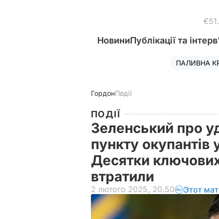
€51
Новини
Публікації та інтерв
ПАЛИВНА К
Гордон
Події
ПОДІЇ
Зеленський про у
пункту окупантів у
Десятки ключових
втратили
2 лютого 2025, 20.50
Этот мат