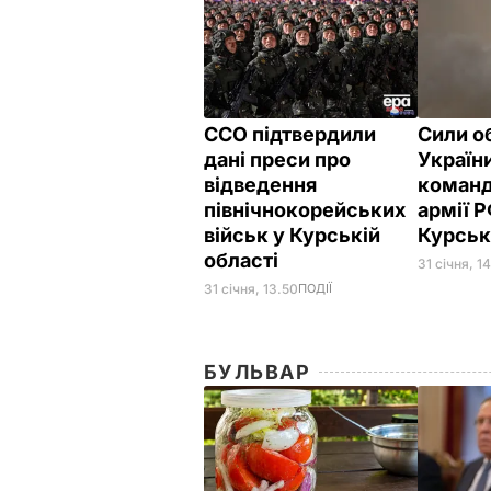
ССО підтвердили
Сили о
дані преси про
Україн
відведення
команд
північнокорейських
армії 
військ у Курській
Курськ
області
31 січня, 1
31 січня, 13.50
ПОДІЇ
БУЛЬВАР