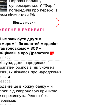
Порожні полиці у
супермаркетах. У "Форі"
попередили про перебої з
ами після атаки РФ
Більше новин
УЛЯРНЕ В БУЛЬВАРІ
Я не звик бути другим
омером". Як золотий медаліст
тав головкомом ЗСУ –
айцікавіше про Драпатого
90622
Мішуня, доця народилася!"
рапатий розповів, як уночі на
озиціях дізнався про народження
оньки
63023
одайте це в кожну банку – й
гірки під капроновою кришкою
е перекиснуть. Рецепт без
терилізації