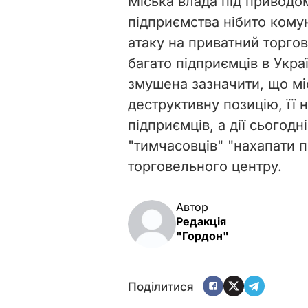
Міська влада під приводо
підприємства нібито кому
атаку на приватний торго
багато підприємців в Украї
змушена зазначити, що міс
деструктивну позицію, її н
підприємців, а дії сьогод
"тимчасовців" "нахапати п
торговельного центру.
Автор
Редакція
"Гордон"
Поділитися