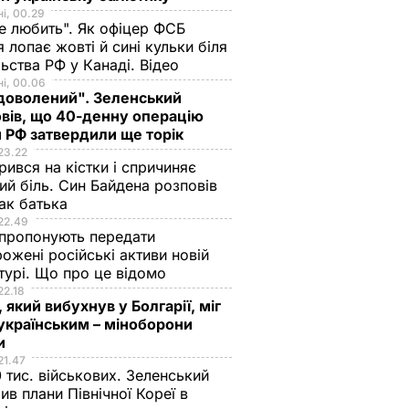
і, 00.29
не любить". Як офіцер ФСБ
 лопає жовті й сині кульки біля
ьства РФ у Канаді. Відео
і, 00.06
доволений". Зеленський
вів, що 40-денну операцію
 РФ затвердили ще торік
23.22
ився на кістки і спричиняє
ий біль. Син Байдена розповів
ак батька
22.49
пропонують передати
ожені російські активи новій
турі. Що про це відомо
22.18
 який вибухнув у Болгарії, міг
українським – міноборони
ни
21.47
 тис. військових. Зеленський
ив плани Північної Кореї в