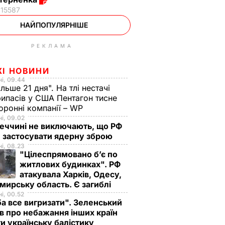
15587
НАЙПОПУЛЯРНІШЕ
РЕКЛАМА
ЖІ НОВИНИ
і, 09.44
ільше 21 дня". На тлі нестачі
ипасів у США Пентагон тисне
оронні компанії – WP
і, 09.02
еччині не виключають, що РФ
 застосувати ядерну зброю
і, 08.23
"Цілеспрямовано бʼє по
житлових будинках". РФ
атакувала Харків, Одесу,
ирську область. Є загиблі
і, 00.52
а все вигризати". Зеленський
в про небажання інших країн
и українську балістику