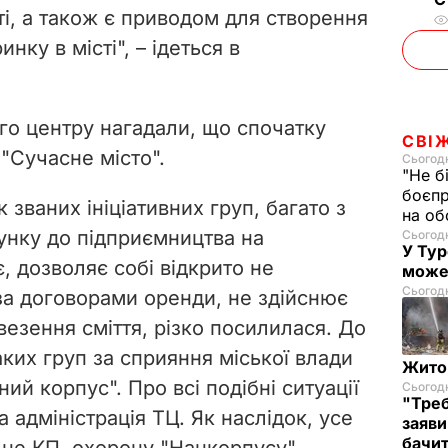
ті, а також є приводом для створення
ку в місті", – ідеться в
ого центру нагадали, що спочатку
СВІ
"Сучасне місто".
Сьогодн
"Не б
боєпр
к званих ініціативних груп, багато з
на об
унку до підприємництва на
Сьогодн
У Тур
є, дозволяє собі відкрито не
може
Сьогодн
за договорами оренди, не здійснює
везення сміття, різко посилилася. До
аких груп за сприяння міської влади
Житом
ий корпус". Про всі подібні ситуації
Сьогодн
"Треб
адміністрація ТЦ. Як наслідок, усе
заяви
бачит
 це КП, охорону "Нацкорпусу",