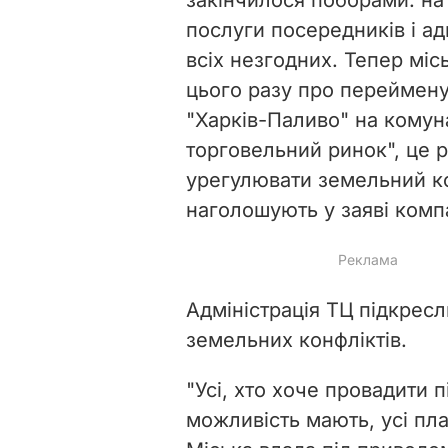
послуги посередників і а
всіх незгодних. Тепер міс
цього разу про переймен
"Харків-Паливо" на комун
торговельний ринок", це р
урегулювати земельний ко
наголошують у заяві компа
Адміністрація ТЦ підкрес
земельних конфліктів.
"Усі, хто хоче провадити 
можливість мають, усі пл