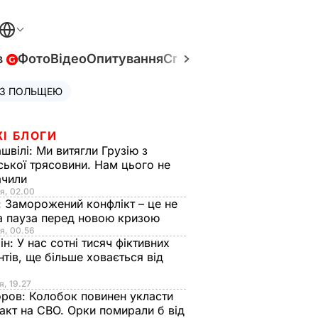
в
Фото
Відео
Опитування
Спецпроєкти
Війна в Укр
 З ПОЛЬЩЕЮ
ЖІ БЛОГИ
швілі:
Ми витягли Грузію з
ської трясовини. Нам цього не
ачили
я, 02.00
:
Заморожений конфлікт – це не
а пауза перед новою кризою
я, 00.56
ін:
У нас сотні тисяч фіктивних
нтів, ще більше ховається від
я, 19.27
оров:
Колобок повинен укласти
акт на СВО. Орки помирали б від