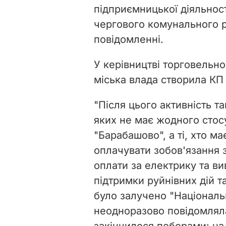
підприємницької діяльнос
чергового комунального рин
повідомленні.
У керівництві торговельн
міська влада створила КП 
"Після цього активність та
яких не має жодного стос
"Барабашово", а ті, хто ма
оплачувати зобов'язання 
оплати за електрику та ви
підтримки руйнівних дій т
було залучено "Національн
неодноразово повідомляла 
закінчилося поборами: на