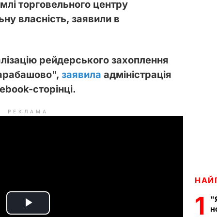
емлі торговельного центру
ну власність, заявили в
алізацію рейдерського захоплення
Барабашово",
заявила
адміністрація
ebook-сторінці.
РЕКЛАМА
НАЙ
1
"
н
P