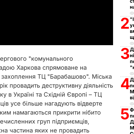
с
н
l
2
"
a
у
в
y
щ
3
Д
V
н
чергового "комунального
п
i
ладою Харкова спрямоване на
"
 захоплення ТЦ "Барабашово". Міська
d
4
Д
рік провадить деструктивну діяльність
п
e
М
у в Україні та Східній Європі – ТЦ
в
ців усе більше нагадують відверте
o
5
Ф
ким намагаються прикрити нібито
п
нечисленних груп підприємців,
Д
М
жна частина яких не провадить
С