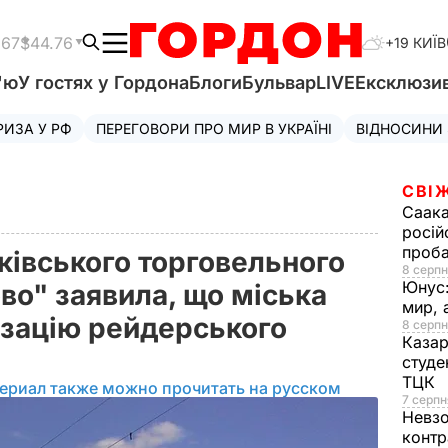
.67
$44.76
+19 КИЇВ
'ю
У гостях у Гордона
Блоги
Бульвар
LIVE
Ексклюзи
РИЗА У РФ
ПЕРЕГОВОРИ ПРО МИР В УКРАЇНІ
ВІДНОСИНИ
СВІ
Саака
росій
проб
ківського торговельного
8 серпн
Юнус
во" заявила, що міська
мир, 
ізацію рейдерського
8 серпн
Казар
студе
ТЦК
ериал также можно прочитать на русском
7 серпн
Невз
контр