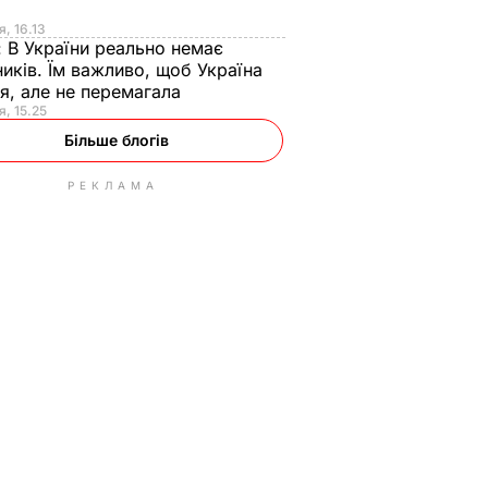
я
я, 16.13
:
В України реально немає
иків. Їм важливо, щоб Україна
я, але не перемагала
я, 15.25
Більше блогів
РЕКЛАМА