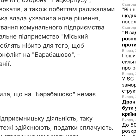
Сьогодн
двокатів, а також побиттям радикалами
"Він 
щодня
ька влада ухвалила нове рішення,
посол
ування комунального підприємства
Сьогодн
"Я за
альне підприємство "Міський
розпо
проти
облять нібито для того, щоб
Вчора, 
нфлікт на "Барабашово", –
Пошир
сильн
нії.
про р
Вчора, 
У ЄС 
замор
струк
лила, що на "Барабашово" немає
Вчора, 
Дрон,
бути 
краї
підприємницьку діяльність, таку
Вчора, 
До 50
атежі здійснюють, податки сплачують.
розкр