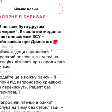
ні
Більше новин
УЛЯРНЕ В БУЛЬВАРІ
Я не звик бути другим
омером". Як золотий медаліст
тав головкомом ЗСУ –
айцікавіше про Драпатого
100009
Мішуня, доця народилася!"
рапатий розповів, як уночі на
озиціях дізнався про народження
оньки
69073
одайте це в кожну банку – й
гірки під капроновою кришкою
е перекиснуть. Рецепт без
терилізації
30256
Запросили літечко в банки".
блука на зиму без стерилізації –