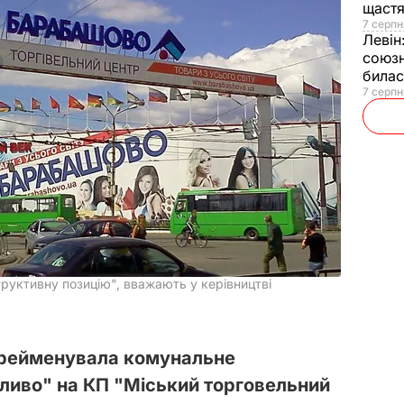
щаст
7 серпн
Левін
союзн
билас
7 серпн
труктивну позицію", вважають у керівництві
ерейменувала комунальне
ливо" на КП "Міський торговельний