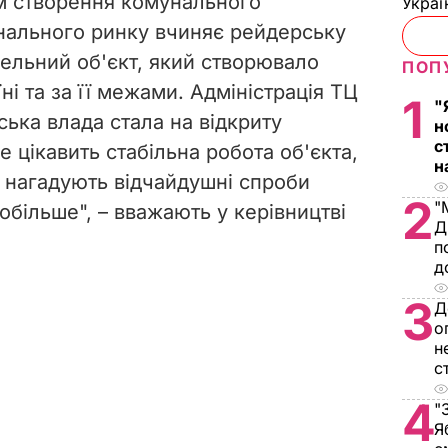
м створення комунального
Украї
нального ринку вчиняє рейдерську
вельний об'єкт, який створювало
ПОП
ні та за її межами. Адміністрація ТЦ
1
"
ька влада стала на відкриту
н
с
е цікавить стабільна робота об'єкта,
н
ні нагадують відчайдушні спроби
2
"
обільше", – вважають у керівництві
Д
п
д
3
Д
о
н
с
4
"
Я