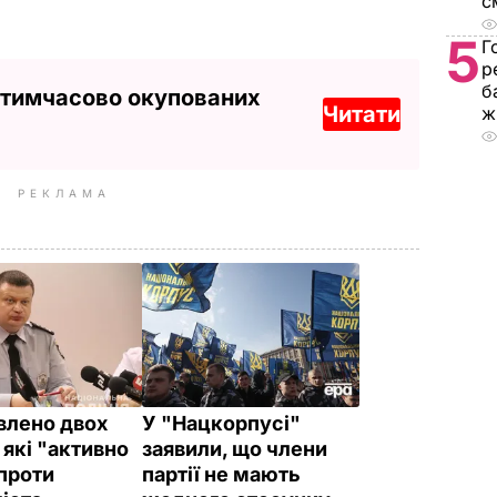
с
5
Г
р
б
 тимчасово окупованих
Читати
ж
РЕКЛАМА
влено двох
У "Нацкорпусі"
 які "активно
заявили, що члени
 проти
партії не мають