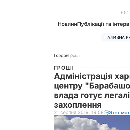
€51
Новини
Публікації та інтерв
ПАЛИВНА К
Гордон
Гроші
ГРОШІ
Адміністрація хар
центру "Барабашо
влада готує легал
захоплення
21 серпня 2019, 19.08
Этот мат