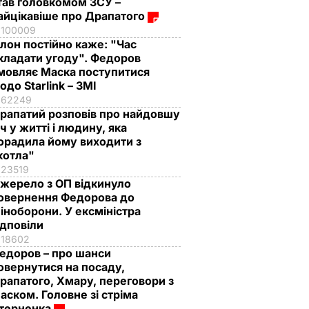
тав головкомом ЗСУ –
айцікавіше про Драпатого
100009
Ілон постійно каже: "Час
кладати угоду". Федоров
мовляє Маска поступитися
одо Starlink – ЗМІ
62249
рапатий розповів про найдовшу
іч у житті і людину, яка
орадила йому виходити з
котла"
23519
жерело з ОП відкинуло
овернення Федорова до
іноборони. У ексміністра
ідповіли
18602
едоров – про шанси
овернутися на посаду,
рапатого, Хмару, переговори з
аском. Головне зі стріма
терненка