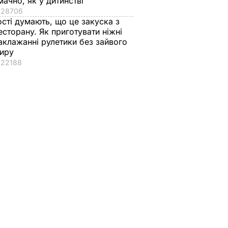
мачно, як у дитинстві
28706
ості думають, що це закуска з
есторану. Як приготувати ніжні
аклажанні рулетики без зайвого
иру
22188