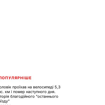
ПОПУЛЯРНІШЕ
оловік проїхав на велосипеді 5,3
ис. км і помер наступного дня.
сторія благодійного "останнього
аїзду"