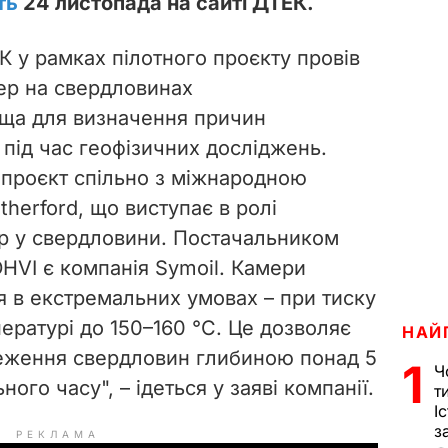
ть
24 листопада на сайті ДТЕК.
К у рамках пілотного проєкту провів
ер на свердловинах
ща для визначення причин
 під час геофізичних досліджень.
 проєкт спільно з міжнародною
herford, що виступає в ролі
ер у свердловини. Постачальником
HVI є компанія Symoil. Камери
 в екстремальних умовах – при тиску
пературі до 150–160 °С. Це дозволяє
НАЙ
теження свердловин глибиною понад 5
1
Ч
ного часу", – ідеться у заяві компанії.
т
І
з
РЕКЛАМА