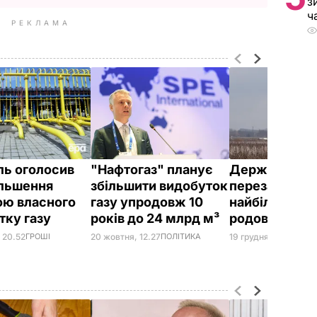
з
ч
РЕКЛАМА
ь оголосив
"Нафтогаз" планує
Держгеонад
ільшення
збільшити видобуток
перезапусти
ою власного
газу упродовж 10
найбільше га
тку газу
років до 24 млрд м³
родовище в У
 20.52
ГРОШІ
20 жовтня, 12.27
ПОЛІТИКА
19 грудня, 10.43
ГРОШ