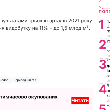
ПОП
1
зультатами трьох кварталів 2021 року
"
Ц
я видобутку на 11% – до 1,5 млрд
м³
.
п
2
У
–
г
3
"
д
і
з
нології
природний газ
4
В
р
х
 тимчасово окупованих
Читати
5
Н