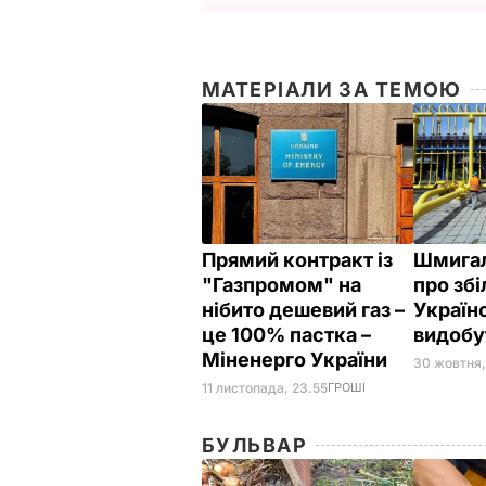
МАТЕРІАЛИ ЗА ТЕМОЮ
Прямий контракт із
Шмигал
"Газпромом" на
про зб
нібито дешевий газ –
Україн
це 100% пастка –
видобу
Міненерго України
30 жовтня,
11 листопада, 23.55
ГРОШІ
БУЛЬВАР