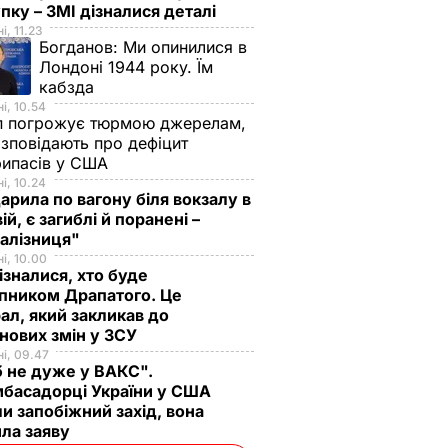
пку – ЗМІ дізналися деталі
і, 11.23
Богданов:
Ми опинилися в
Лондоні 1944 року. Їм
кабзда
і, 10.54
п погрожує тюрмою джерелам,
озповідають про дефіцит
рипасів у США
і, 10.24
арила по вагону біля вокзалу в
ій, є загиблі й поранені –
залізниця"
і, 10.00
ізналися, хто буде
пником Драпатого. Це
ал, який закликав до
нових змін у ЗСУ
і, 09.47
 не дуже у ВАКС".
басадорці України у США
и запобіжний захід, вона
ила заяву