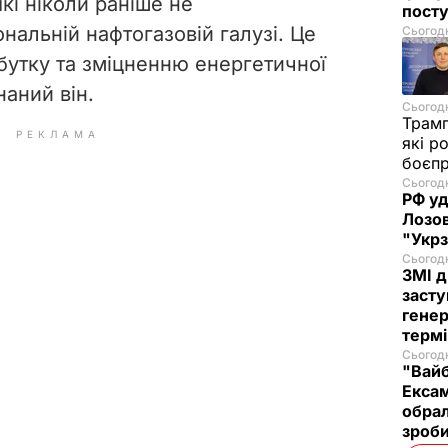
 які ніколи раніше не
посту
нальній нафтогазовій галузі. Це
Сьогодн
бутку та зміцненню енергетичної
наний він.
Сьогодн
Трам
РЕКЛАМА
які р
боєп
Сьогодн
РФ уд
Лозов
"Укр
Сьогодн
ЗМІ д
засту
генер
термі
Сьогодн
"Вайб
Ексам
обрал
зроб