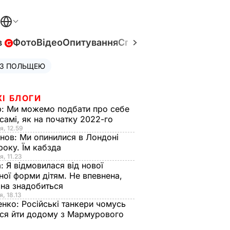
в
Фото
Відео
Опитування
Спецпроєкти
Війна в Укр
 З ПОЛЬЩЕЮ
ЖІ БЛОГИ
р:
Ми можемо подбати про себе
самі, як на початку 2022-го
я, 12.59
анов:
Ми опинилися в Лондоні
року. Їм кабзда
я, 11.23
а:
Я відмовилася від нової
ної форми дітям. Не впевнена,
на знадобиться
я, 18.13
енко:
Російські танкери чомусь
ся йти додому з Мармурового