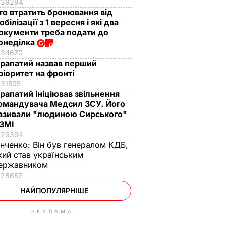
39294
то втратить бронювання від
обілізації з 1 вересня і які два
окументи треба подати до
онеділка
34670
рапатий назвав перший
ріоритет на фронті
31505
рапатий ініціював звільнення
омандувача Медсил ЗСУ. Його
азивали "людиною Сирського"
 ЗМІ
29394
інченко:
Він був генералом КДБ,
кий став українським
ержавником
28657
НАЙПОПУЛЯРНІШЕ
РЕКЛАМА