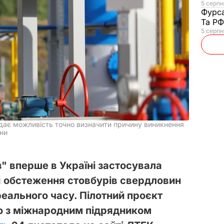
5 серпня
Фурс
Та Р
5 серпн
дає можливість точно визначити причину виникнення
ини
" вперше в Україні застосувала
я обстеження стовбурів свердловин
еального часу. Пілотний проєкт
но з міжнародним підрядником