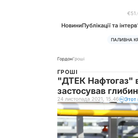
€51
Новини
Публікації та інтерв
ПАЛИВНА К
Гордон
Гроші
ГРОШІ
"ДТЕК Нафтогаз" в
застосував глиби
24 листопада 2021, 15.46
Этот