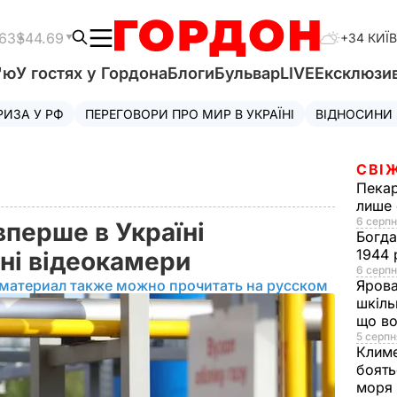
.63
$44.69
+34 КИЇВ
'ю
У гостях у Гордона
Блоги
Бульвар
LIVE
Ексклюзи
РИЗА У РФ
ПЕРЕГОВОРИ ПРО МИР В УКРАЇНІ
ВІДНОСИНИ
СВІ
Пека
лише 
6 серпн
перше в Україні
Богд
1944 
нні відеокамери
6 серпн
 материал также можно прочитать на русском
Яров
шкіль
що во
5 серпн
Клим
боять
моря