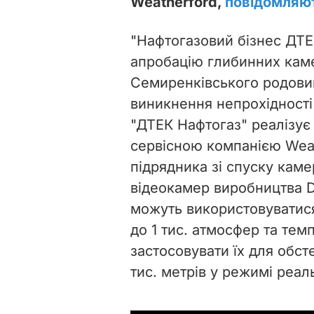
Weatherford,
повідомляю
"Нафтогазовий бізнес ДТЕ
апробацію глибинних кам
Семиренківського родови
виникнення непрохідності
"ДТЕК Нафтогаз" реалізує
сервісною компанією Weat
підрядника зі спуску кам
відеокамер виробництва D
можуть використовуватися
до 1 тис. атмосфер та тем
застосовувати їх для обс
тис. метрів у режимі реаль