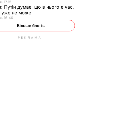
, 17.15
а:
Путін думає, що в нього є час.
Ф уже не може
я, 16.40
Більше блогів
РЕКЛАМА