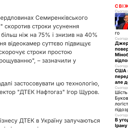
d
СВІ
Сьогодн
e
свердловинах Семиренківського
" скоротив строки усунення
o
го
 більш ніж на 75% і знизив на 40%
Сьогодн
ння відеокамер суттєво підвищує
Джер
пове
 скорочує строки простою
Міноб
рощуванню", – зазначили у
відпо
Сьогодн
США 
перед
але д
адалі застосовувати цю технологію,
Сьогодн
ектор "ДТЕК Нафтогаз" Ігор Щуров.
Шість
Буков
логіс
підо
Сьогодн
В уго
ізнесу ДТЕК в Україну залучаються
Ірану