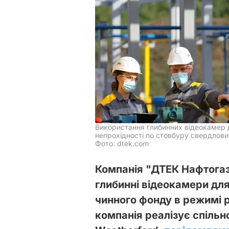
Використання глибинних відеокамер 
непрохідності по стовбуру свердлов
Фото: dtek.com
Компанія "ДТЕК Нафтогаз
глибинні відеокамери дл
чинного фонду в режимі р
компанія реалізує спіль