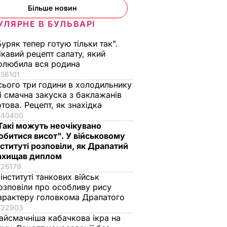
Більше новин
УЛЯРНЕ В БУЛЬВАРІ
Буряк тепер готую тільки так".
ікавий рецепт салату, який
олюбила вся родина
56101
сього три години в холодильнику
 і смачна закуска з баклажанів
отова. Рецепт, як знахідка
40400
Такі можуть неочікувано
обитися висот". У військовому
нституті розповіли, як Драпатий
ахищав диплом
26179
 інституті танкових військ
озповіли про особливу рису
арактеру головкома Драпатого
22903
айсмачніша кабачкова ікра на