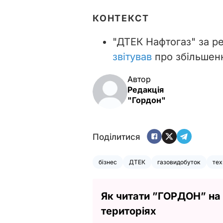
КОНТЕКСТ
"ДТЕК Нафтогаз" за ре
звітував
про збільшенн
Автор
Редакція
"Гордон"
Поділитися
бізнес
ДТЕК
газовидобуток
тех
Як читати ”ГОРДОН” на
територіях