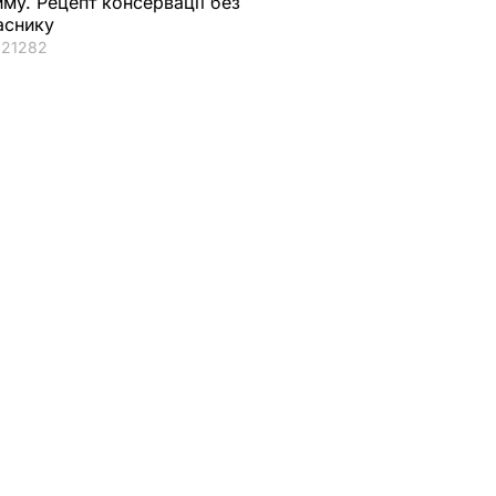
иму. Рецепт консервації без
аснику
21282
р
ло
зове
країні
І