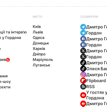
МІСТО
СОЦМЕРЕЖІ
Київ
Дмитро Г
ції та інтерв'ю
Львів
Гордон
х у Гордона
Одеса
Дмитро Г
Донецьк
Гордон
р
Харків
Дмитро Г
Дніпро
Гордон
зив
Маріуполь
Дмитро Г
Луганськ
Олеся Ба
Дмитро Г
ання
Flipboard
e-шоу
RSS
оєкти
У гостях 
Гордона
Дмитро Г