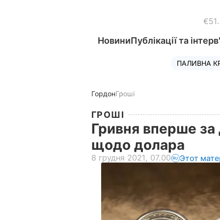
€51
Новини
Публікації та інтерв
ПАЛИВНА К
Гордон
Гроші
ГРОШІ
Гривня вперше за 
щодо долара
8 грудня 2021, 07.00
Этот мате