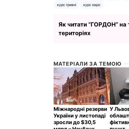
курс гривні
курс євро
Як читати ”ГОРДОН” на
територіях
МАТЕРІАЛИ ЗА ТЕМОЮ
Міжнародні резерви
У Львов
України у листопаді
облашт
зросли до $30,5
фіктив
млрд – Нацбанк
пункт