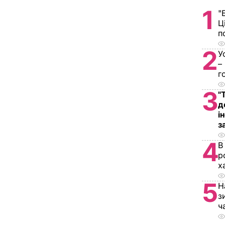
1
"
Ц
п
2
У
–
г
3
"
д
і
з
4
В
р
х
5
Н
з
ч