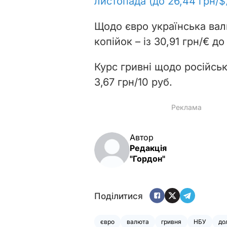
листопада (до 26,44 грн/$
Щодо євро українська вал
копійок – із 30,91 грн/€ до
Курс гривні щодо російсько
3,67 грн/10 руб.
Автор
Редакція
"Гордон"
Поділитися
євро
валюта
гривня
НБУ
до