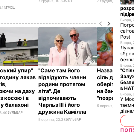
7 грудня, 10.33
СВІТ
7 грудня, 07.12
ГРОШІ
розро
3.13
ГРОШІ
підір
Вчора, 
Погро
світо
Post
Вчора, 
Лукаш
зброю
безпі
Вчора, 
йський упир"
"Саме там його
Названа най
"Стіл
Залуж
годину лякав
відвідують члени
сіль для конс
безпе
ів,
родини протягом
оберіть її – і
в НА
юючи на даху
літа". Де
на банках не
Вчора, 
 з косою і в
відпочивають
"позриває"
У Мос
у балахоні
Чарльз III і його
таємн
5 серпня, 19.25
БУЛЬ
дізна
дружина Камілла
23.40
БУЛЬВАР
5 серпня, 20.33
БУЛЬВАР
ПОП