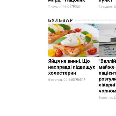
7 грудня, 16.08
ГРОШІ
7 грудня, 1
БУЛЬВАР
Яйця не винні. Що
"Валлі
насправді підвищує
майже 
холестерин
пацієнт
розгул
6 серпня, 00.24
БУЛЬВАР
лікарні
чорном
5 серпня, 