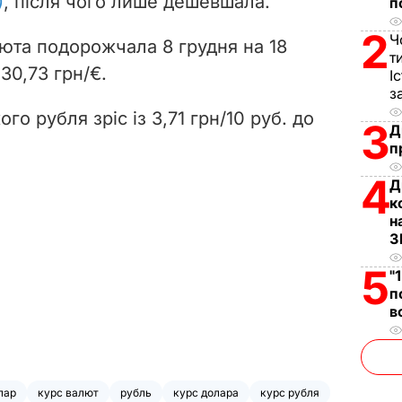
)
, після чого лише дешевшала.
п
d
2
Ч
юта подорожчала 8 грудня на 18
т
e
 30,73 грн/€.
І
з
o
го рубля зріс із 3,71 грн/10 руб. до
3
Д
п
4
Д
к
н
З
5
"
п
в
лар
курс валют
рубль
курс долара
курс рубля