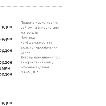
Правила користування
ордон
сайтом та використання
матеріалів
Політика
ордон
конфіденційності та
захисту персональних
ордон
даних
Договір приєднання про
ордон
використання сайту
інтернет-видання
цман
"ГОРДОН"
ордон
у
ордон