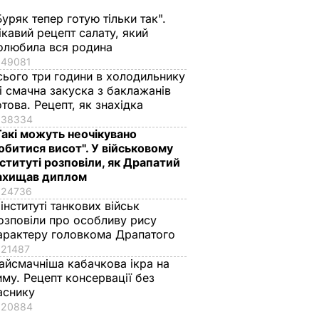
Буряк тепер готую тільки так".
ікавий рецепт салату, який
олюбила вся родина
49081
сього три години в холодильнику
 і смачна закуска з баклажанів
отова. Рецепт, як знахідка
38334
Такі можуть неочікувано
обитися висот". У військовому
нституті розповіли, як Драпатий
ахищав диплом
24736
 інституті танкових військ
озповіли про особливу рису
арактеру головкома Драпатого
21487
айсмачніша кабачкова ікра на
иму. Рецепт консервації без
аснику
20884