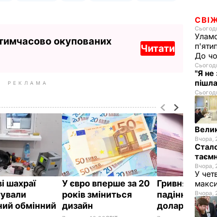
СВІ
Сьогодн
Уламо
 тимчасово окупованих
п'яти
Читати
До чо
Сьогодн
"Я не
пішла
РЕКЛАМА
Сьогодн
Велик
Вчора, 
Стало
таємн
Вчора, 
У чет
і шахраї
У євро вперше за 20
Гривня прод
макси
ували
років зміниться
падіння щод
Вчора, 
ний обмінний
дизайн
долара