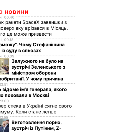
ЖІ НОВИНИ
і, 00.40
к ракети SpaceX заввишки з
поверхівку врізався в Місяць.
го це може призвести
і, 00.18
 зможу". Чому Стефанішина
 із суду в сльозах
і, 00.09
Залужного не було на
зустрічі Зеленського з
міністром оборони
обританії. У чому причина
23.51
 відоме ім'я генерала, якого
о поховали в Москві
23.00
вер спека в Україні сягне свого
овжує
муму. Коли стане легше
о
22.55
Виготовлення порно,
зустріч із Путіним, Z-