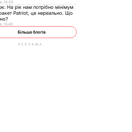
я, 16.00
юк:
На рік нам потрібно мінімум
ракет Patriot, це нереально. Що
ьно?
я, 15.40
Більше блогів
РЕКЛАМА