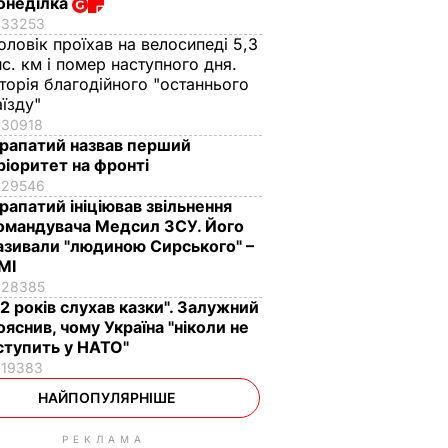
онеділка
33253
оловік проїхав на велосипеді 5,3
ис. км і помер наступного дня.
сторія благодійного "останнього
аїзду"
30918
рапатий назвав перший
ріоритет на фронті
29546
рапатий ініціював звільнення
омандувача Медсил ЗСУ. Його
азивали "людиною Сирського" –
МІ
28385
12 років слухав казки". Залужний
ояснив, чому Україна "ніколи не
ступить у НАТО"
19383
НАЙПОПУЛЯРНІШЕ
РЕКЛАМА