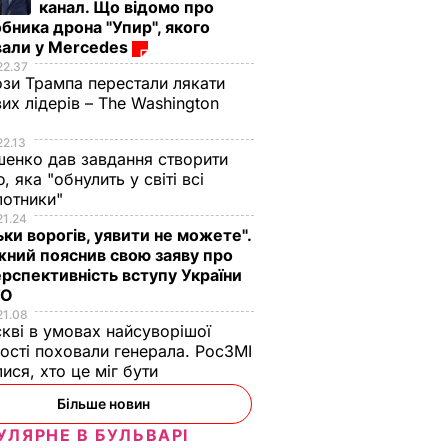
канал. Що відомо про
бника дрона "Упир", якого
вали у Mercedes
22.37
зи Трампа перестали лякати
вих лідерів – The Washington
22.13
енко дав завдання створити
, яка "обнулить у світі всі
лотники"
21.24
краща
Марія Бурмака: Нам
Ніжні бельгійські
ьки ворогів, уявити не можете".
ний пояснив свою заяву про
ервації,
кажуть, що буде
вафлі із
рспективність вступу України
 кришки
важка зима, і я не
кисломолочного
ТО
знаю, що робити, бо в
сиру – ідеальні для
21.08
мене немає куди
чаювання. Рецепт з
кві в умовах найсуворішої
їхати
точними
ості поховали генерала. РосЗМІ
ВАР
лися, хто це міг бути
пропорціями
5 серпня, 17.43
БУЛЬВАР
5 серпня, 16.39
БУЛЬВАР
Більше новин
УЛЯРНЕ В БУЛЬВАРІ