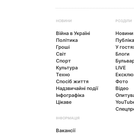
НОВИНИ
РОЗДІЛИ
Війна в Україні
Новини
Політика
Публіка
Гроші
У гостя
Світ
Блоги
Спорт
Бульва
Культура
LIVE
Техно
Ексклю
Спосіб життя
Фото
Надзвичайні події
Відео
Інфографіка
Опитув
Цікаве
YouTub
Спецпр
ІНФОРМАЦІЯ
Вакансії