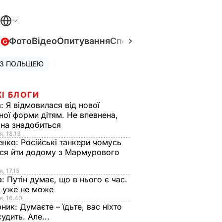
в
Фото
Відео
Опитування
Спецпроєкти
Війна в Укра
 З ПОЛЬЩЕЮ
І БЛОГИ
а:
Я відмовилася від нової
ної форми дітям. Не впевнена,
на знадобиться
я, 18.13
енко:
Російські танкери чомусь
ся йти додому з Мармурового
, 17.15
а:
Путін думає, що в нього є час.
Ф уже не може
я, 16.40
рник:
Думаєте – їдьте, вас ніхто
судить. Але...