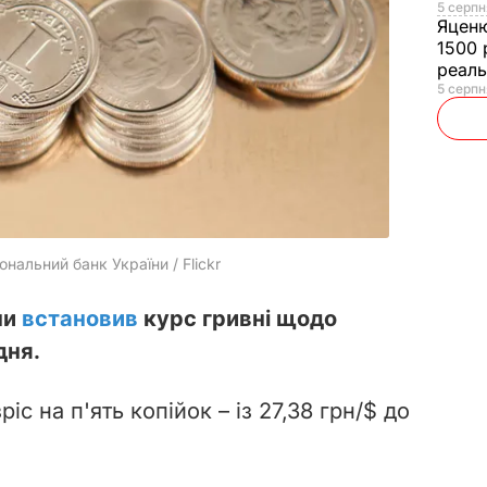
5 серпн
Яцен
1500 
реал
5 серпн
ональний банк України / Flickr
ни
встановив
курс гривні щодо
дня.
іс на п'ять копійок – із 27,38 грн/$ до