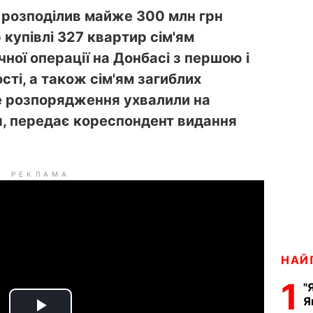
и розподілив майже 300 млн грн
 купівлі 327 квартир сім'ям
ної операції на Донбасі з першою і
сті, а також сім'ям загиблих
не розпорядження ухвалили на
ня, передає кореспондент видання
РЕКЛАМА
НАЙ
1
"
Я