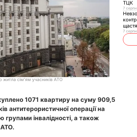
ТЦК
7 серпн
Невз
контр
щаст
7 серпн
ю житла сім'ям учасників АТО
 куплено 1071 квартиру на суму 909,5
ків антитерористичної операції на
ю групами інвалідності, а також
 АТО.