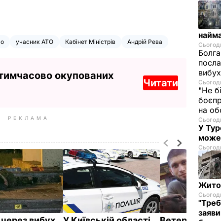
найм
ло
учасник АТО
Кабінет Міністрів
Андрій Рева
Сьогодн
Болга
посла
вибух
 тимчасово окупованих
Читати
Сьогодн
"Не б
боєпр
на об
РЕКЛАМА
Сьогодн
У Тур
може
Сьогодн
Житом
Сьогодн
"Треб
заяви
 через вибух
У Київській області
Ветеран АТО 