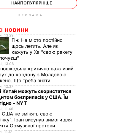
НАЙПОПУЛЯРНІШЕ
РЕКЛАМА
ЖІ НОВИНИ
і, 13.29
Гін:
На місто постійно
щось летить. Але як
кажуть у Ха "свою ракету
 почуєш"
і, 13.08
 пошкодила критично важливий
 рух до кордону з Молдовою
ено. Що треба знати
і, 12.37
 і Китай можуть скористатися
итом боєприпасів у США. Їм
гідно – NYT
і, 11.46
 США не змінять свою
інку". Іран висунув вимоги для
иття Ормузької протоки
і, 11.17