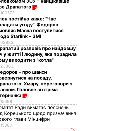
оловкомом ЗСУ – найцікавіше
ро Драпатого
100573
Ілон постійно каже: "Час
кладати угоду". Федоров
мовляє Маска поступитися
одо Starlink – ЗМІ
62983
рапатий розповів про найдовшу
іч у житті і людину, яка порадила
ому виходити з "котла"
23883
едоров – про шанси
овернутися на посаду,
рапатого, Хмару, переговори з
аском. Головне зі стріма
терненка
15698
омітет Ради вимагає пояснень
ід Корецького щодо призначення
ового глави Мінцифри
15380