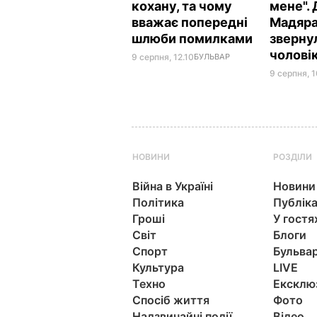
кохану, та чому
мене".
вважає попередні
Мадяра
шлюби помилками
зверну
чолові
9 серпня, 12.10
БУЛЬВАР
9 серпня, 1
НОВИНИ
РОЗДІЛИ
Війна в Україні
Новини
Політика
Публіка
Гроші
У гостя
Світ
Блоги
Спорт
Бульва
Культура
LIVE
Техно
Ексклю
Спосіб життя
Фото
Надзвичайні події
Відео