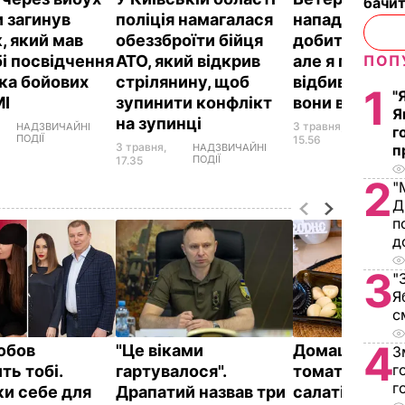
бачит
и загинув
поліція намагалася
напад: Намаг
, який мав
обеззброїти бійця
добити моло
бі посвідчення
АТО, який відкрив
але я почав
ПОП
ка бойових
стрілянину, щоб
відбиватися.
1
"
МІ
зупинити конфлікт
вони втекли
Я
на зупинці
3 травня,
НАДЗВИЧАЙНІ
НАДЗВ
г
ПОДІЇ
ПОДІЇ
15.56
3 травня,
НАДЗВИЧАЙНІ
п
ПОДІЇ
17.35
2
"
Д
п
д
3
"
Я
с
4
юбов
"Це віками
Домашні в’ял
З
г
ть тобі.
гартувалося".
томати до піц
г
и себе для
Драпатий назвав три
салатів і на