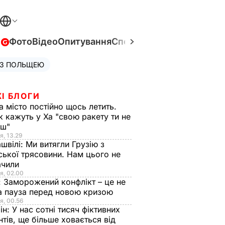
в
Фото
Відео
Опитування
Спецпроєкти
Війна в Укра
 З ПОЛЬЩЕЮ
І БЛОГИ
а місто постійно щось летить.
к кажуть у Ха "свою ракету ти не
єш"
я, 13.29
швілі:
Ми витягли Грузію з
ської трясовини. Нам цього не
ачили
я, 02.00
:
Заморожений конфлікт – це не
а пауза перед новою кризою
я, 00.56
ін:
У нас сотні тисяч фіктивних
нтів, ще більше ховається від