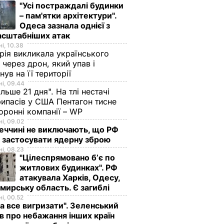
"Усі постраждалі будинки
– пам'ятки архітектури".
Одеса зазнала однієї з
асштабніших атак
і, 10.38
рія викликала українського
 через дрон, який упав і
нув на її території
і, 09.44
ільше 21 дня". На тлі нестачі
ипасів у США Пентагон тисне
оронні компанії – WP
і, 09.02
еччині не виключають, що РФ
 застосувати ядерну зброю
і, 08.23
"Цілеспрямовано бʼє по
житлових будинках". РФ
атакувала Харків, Одесу,
ирську область. Є загиблі
і, 00.52
а все вигризати". Зеленський
в про небажання інших країн
про