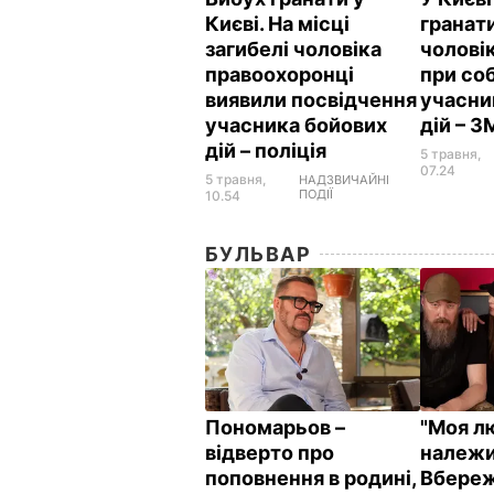
Києві. На місці
гранат
загибелі чоловіка
чоловік
правоохоронці
при со
виявили посвідчення
учасни
учасника бойових
дій – З
дій – поліція
5 травня,
07.24
5 травня,
НАДЗВИЧАЙНІ
ПОДІЇ
10.54
БУЛЬВАР
Пономарьов –
"Моя л
відверто про
належи
поповнення в родині,
Вбереж