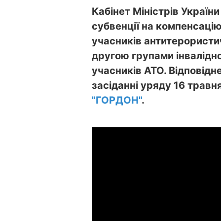
Кабінет Міністрів Україн
субвенції на компенсацію
учасників антитерористич
другою групами інвалідно
учасників АТО. Відповід
засіданні уряду 16 трав
"ГОРДОН"
.