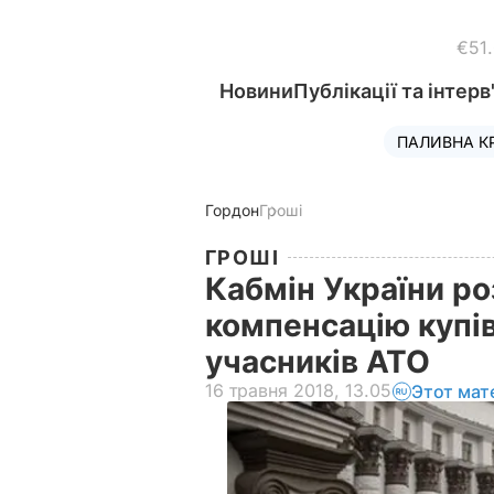
€51
Новини
Публікації та інтерв
ПАЛИВНА К
Гордон
Гроші
ГРОШІ
Кабмін України ро
компенсацію купів
учасників АТО
16 травня 2018, 13.05
Этот мат