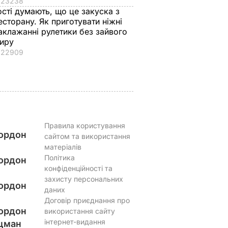
23238
акуска,
цитату із
херсонські
ості думають, що це закуска з
ешевше
радянського фільму
помідори, які можн
есторану. Як приготувати ніжні
про Україну
їсти вже на другий
аклажанні рулетики без зайвого
день
иру
ВАР
9 серпня, 08.08
БУЛЬВАР
22909
8 серпня, 23.55
БУЛЬВАР
Правила користування
ордон
сайтом та використання
матеріалів
Політика
ордон
конфіденційності та
захисту персональних
ордон
даних
Договір приєднання про
ордон
використання сайту
інтернет-видання
цман