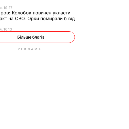
я, 19.27
оров:
Колобок повинен укласти
акт на СВО. Орки помирали б від
я
я, 16.13
Більше блогів
РЕКЛАМА