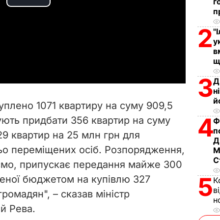
г
P
п
l
2
"
у
a
в
щ
y
3
Д
н
V
й
куплено 1071 квартиру на суму 909,5
i
4
нують придбати 356 квартир на суму
Ф
п
29 квартир на 25 млн грн для
d
Д
ньо переміщених осіб. Розпорядження,
М
e
С
ємо, припускає передання майже 300
5
ченої бюджетом на купівлю 327
o
К
в
 громадян", – сказав міністр
н
й Рева.