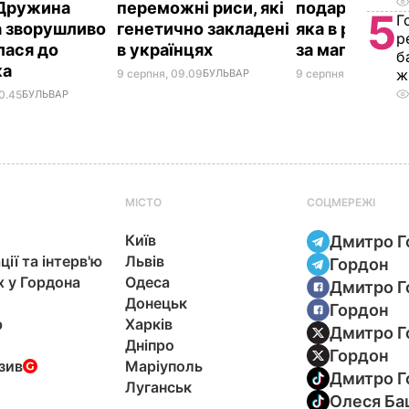
 Дружина
переможні риси, які
подарунок. З
5
Г
 зворушливо
генетично закладені
яка в рази д
р
лася до
в українцях
за магазинну
б
ка
ж
9 серпня, 09.09
БУЛЬВАР
9 серпня, 08.39
БУЛЬ
0.45
БУЛЬВАР
МІСТО
СОЦМЕРЕЖІ
Київ
Дмитро Г
ції та інтерв'ю
Львів
Гордон
х у Гордона
Одеса
Дмитро Г
Донецьк
Гордон
р
Харків
Дмитро Г
Дніпро
Гордон
зив
Маріуполь
Дмитро Г
Луганськ
Олеся Ба