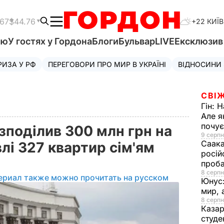
.67
$44.76
+22 КИЇВ
'ю
У гостях у Гордона
Блоги
Бульвар
LIVE
Ексклюзи
РИЗА У РФ
ПЕРЕГОВОРИ ПРО МИР В УКРАЇНІ
ВІДНОСИНИ
СВІЖ
Гін:
Н
Але я
почу
зподілив 300 млн грн на
9 серпн
Саака
лі 327 квартир сім'ям
росій
проб
8 серпн
ериал также можно прочитать на русском
Юнус
мир, 
8 серпн
Казар
студе