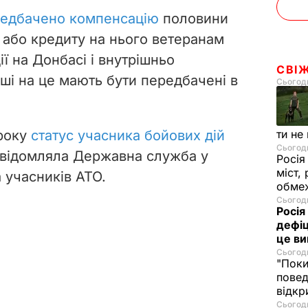
едбачено компенсацію
половини
а або кредиту на нього ветеранам
ї на Донбасі і внутрішньо
СВІ
і на це мають бути передбачені в
Сьогодн
 року
статус учасника бойових дій
ти не
Сьогодн
овідомляла Державна служба у
Росія
міст,
а учасників АТО.
обмеж
Сьогодн
Росія
дефіц
це ви
Сьогодн
"Поки
повед
відкр
Сьогодн