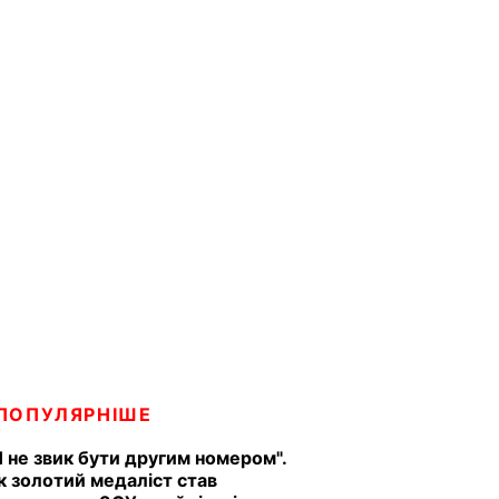
ПОПУЛЯРНІШЕ
Я не звик бути другим номером".
к золотий медаліст став