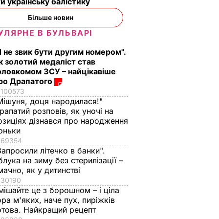
и українську балістику
алися
Більше новин
тками,
УЛЯРНЕ В БУЛЬВАРІ
 Потім
Я не звик бути другим номером".
к золотий медаліст став
ИЧАЙНІ
оловкомом ЗСУ – найцікавіше
ро Драпатого
100573
Мішуня, доця народилася!"
рапатий розповів, як уночі на
озиціях дізнався про народження
оньки
69354
Запросили літечко в банки".
блука на зиму без стерилізації –
мачно, як у дитинстві
30190
ені
"Хочеться там
"Що дивитеся?
мішайте це з борошном – і ціла
ора м'яких, наче пух, пиріжків
и,
землю цілувати".
Пишіть рецепт!"
отова. Найкращий рецепт
Драпатий пригадав
Знамениті