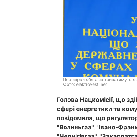
Перевірки облгазів триватимуть д
Фото: elektrovesti.net
Голова Нацкомісії, що з
сфері енергетики та ком
повідомила, що регулятор
"Волиньгаз", "Івано-Франкі
"Чернігівгаз", "Закарпатг