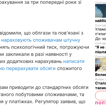
хування за три попередні роки зі
Сьогодн
найбі
Сьогодн
Уламо
відомили, що облгази та пов'язані з
п'яти
До чо
у
нараховують споживачам штучну
Сьогодн
чинять психологічний тиск, погрожуючи
"Я не
пішла
 закликали в разі наявності у
Сьогодн
ілих додаткових нарахувань
написати
гою перерахувати обсяги
спожитого
Велик
Вчора, 
Стало
зам приводити до стандартних обсяги
таємн
таного побутовими споживачами, та
я у платіжках. Регулятор заявив, що
ПОП