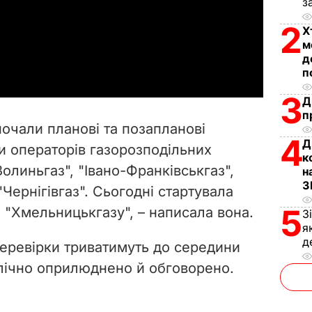
з
l
2
Х
м
a
д
п
y
3
Д
V
п
очали планові та позапланові
4
i
Д
ти операторів газорозподільних
к
Волиньгаз", "Івано-Франківськгаз",
d
н
З
 "Чернігівгаз". Сьогодні стартувала
e
5
і "Хмельницькгазу", – написала вона.
З
я
o
д
еревірки триватимуть до середини
блічно оприлюднено й обговорено.