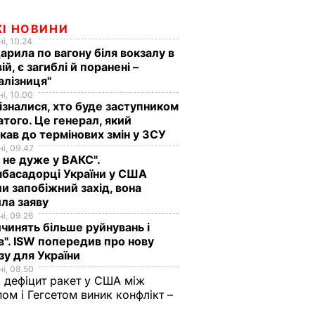
ЖІ НОВИНИ
і, 10.24
арила по вагону біля вокзалу в
ій, є загиблі й поранені –
алізниця"
і, 10.00
ізналися, хто буде заступником
того. Це генерал, який
кав до термінових змін у ЗСУ
і, 09.47
 не дуже у ВАКС".
басадорці України у США
и запобіжний захід, вона
ла заяву
і, 09.26
чинять більше руйнувань і
". ISW попередив про нову
зу для України
і, 08.50
 дефіцит ракет у США між
ом і Гегсетом виник конфлікт –