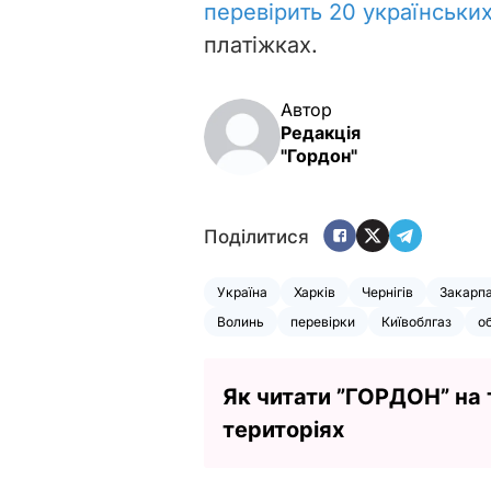
перевірить 20 українських
платіжках.
Автор
Редакція
"Гордон"
Поділитися
Україна
Харків
Чернігів
Закарп
Волинь
перевірки
Київоблгаз
о
Як читати ”ГОРДОН” на
територіях