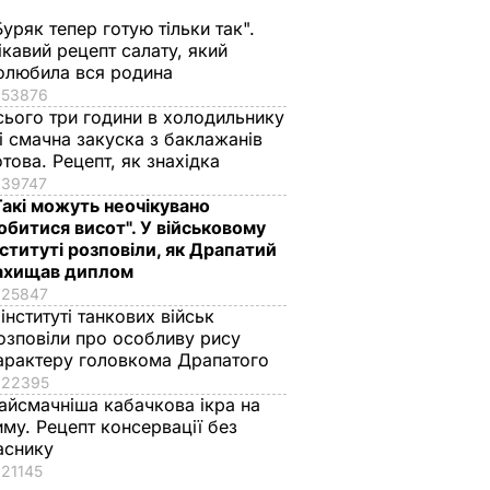
Буряк тепер готую тільки так".
ікавий рецепт салату, який
олюбила вся родина
53876
сього три години в холодильнику
 і смачна закуска з баклажанів
отова. Рецепт, як знахідка
39747
Такі можуть неочікувано
обитися висот". У військовому
нституті розповіли, як Драпатий
ахищав диплом
25847
 інституті танкових військ
озповіли про особливу рису
арактеру головкома Драпатого
22395
айсмачніша кабачкова ікра на
иму. Рецепт консервації без
аснику
21145