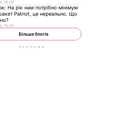
я, 16.00
юк:
На рік нам потрібно мінімум
ракет Patriot, це нереально. Що
ьно?
я, 15.40
Більше блогів
РЕКЛАМА