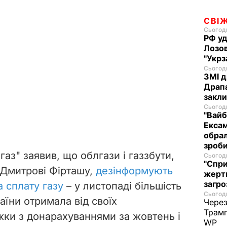
СВІ
Сьогодн
РФ уд
Лозов
"Укрз
Сьогодн
ЗМІ д
Драпа
закли
Сьогодн
"Вайб
Ексам
обрал
зроби
газ" заявив, що облгази і газзбути,
Сьогодн
"Спри
 Дмитрові
Фірташу,
дезінформують
жертв
загро
а сплату газу
– у листопаді більшість
Сьогодн
аїни отримала від своїх
Через
Трамп
жки з донарахуваннями за жовтень і
WP