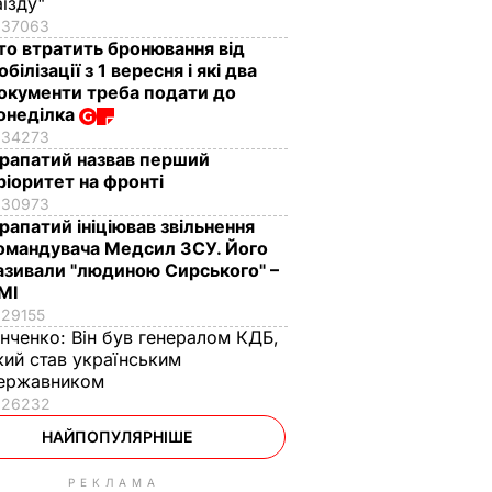
аїзду"
37063
то втратить бронювання від
обілізації з 1 вересня і які два
окументи треба подати до
онеділка
34273
рапатий назвав перший
ріоритет на фронті
30973
рапатий ініціював звільнення
омандувача Медсил ЗСУ. Його
азивали "людиною Сирського" –
МІ
29155
інченко:
Він був генералом КДБ,
кий став українським
ержавником
26232
НАЙПОПУЛЯРНІШЕ
РЕКЛАМА