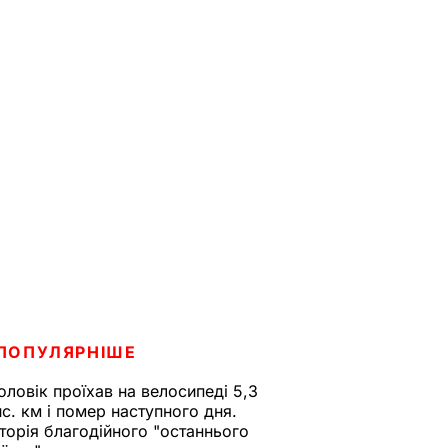
ПОПУЛЯРНІШЕ
оловік проїхав на велосипеді 5,3
ис. км і помер наступного дня.
сторія благодійного "останнього