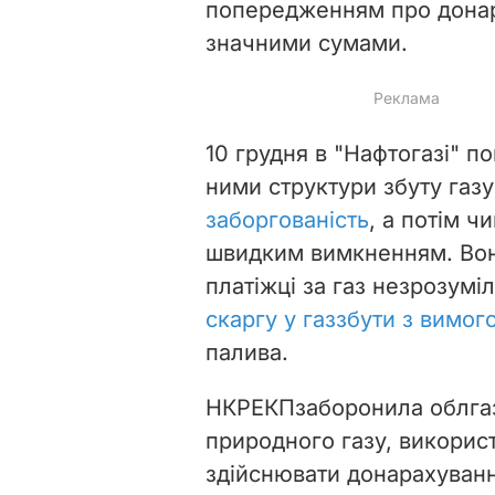
попередженням про донара
значними сумами.
10 грудня в "Нафтогазі" по
ними структури збуту газ
заборгованість
, а потім 
швидким вимкненням. Вони
платіжці за газ незрозум
скаргу у газзбути з вимо
палива.
НКРЕКП
заборонила облга
природного газу, викорис
здійснювати донарахуванн