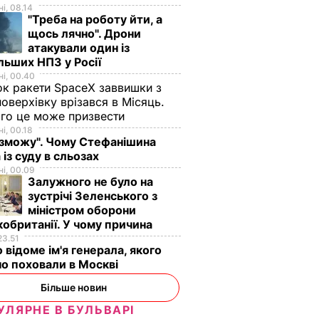
і, 08.14
"Треба на роботу йти, а
щось лячно". Дрони
атакували один із
льших НПЗ у Росії
і, 00.40
к ракети SpaceX заввишки з
поверхівку врізався в Місяць.
го це може призвести
і, 00.18
 зможу". Чому Стефанішина
 із суду в сльозах
і, 00.09
Залужного не було на
зустрічі Зеленського з
міністром оборони
обританії. У чому причина
23.51
 відоме ім'я генерала, якого
о поховали в Москві
Більше новин
УЛЯРНЕ В БУЛЬВАРІ