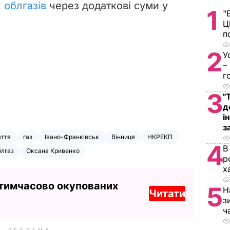
 облгазів
через додаткові суми у
1
"
Ц
п
2
У
–
г
3
"
д
і
з
аття
газ
Івано-Франківськ
Вінниця
НКРЕКП
4
В
блгаз
Оксана Кривенко
р
х
 тимчасово окупованих
5
Н
Читати
з
ч
РЕКЛАМА