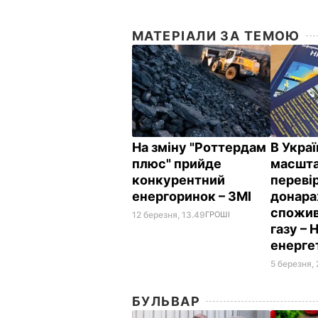
МАТЕРІАЛИ ЗА ТЕМОЮ
На зміну "Роттердам
В Укра
плюс" прийде
масшт
конкурентний
переві
енергоринок – ЗМІ
донара
спожив
12 березня, 13.49
ГРОШІ
газу – 
енерге
5 березня, 
БУЛЬВАР