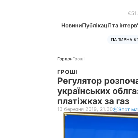
€51
Новини
Публікації та інтерв
ПАЛИВНА К
Гордон
Гроші
ГРОШІ
Регулятор розпоч
українських облга
платіжках за газ
13 березня 2019, 21.30
Этот ма