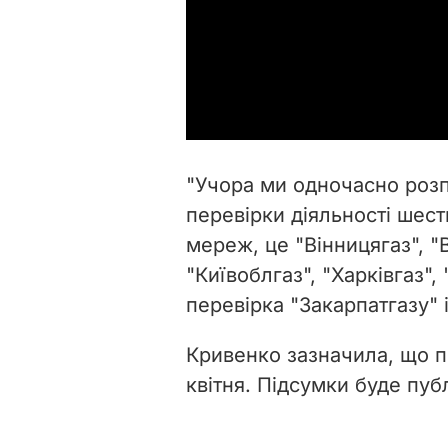
"Учора ми одночасно розп
перевірки діяльності шес
мереж, це "Вінницягаз", "
"Київоблгаз", "Харківгаз",
перевірка "Закарпатгазу" 
Кривенко зазначила, що п
квітня. Підсумки буде пу