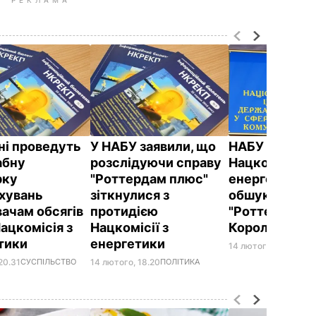
їні проведуть
У НАБУ заявили, що
НАБУ прийшл
абну
розслідуючи справу
Нацкомісії з
рку
"Роттердам плюс"
енергетики з
хувань
зіткнулися з
обшуком у сп
ачам обсягів
протидією
"Роттердам п
Нацкомісія з
Нацкомісії з
Корольчук
тики
енергетики
14 лютого, 12.33
ГРО
20.31
СУСПІЛЬСТВО
14 лютого, 18.20
ПОЛІТИКА