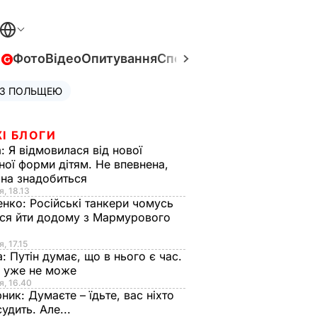
в
Фото
Відео
Опитування
Спецпроєкти
Війна в Укра
 З ПОЛЬЩЕЮ
І БЛОГИ
а:
Я відмовилася від нової
ної форми дітям. Не впевнена,
на знадобиться
я, 18.13
енко:
Російські танкери чомусь
ся йти додому з Мармурового
, 17.15
а:
Путін думає, що в нього є час.
Ф уже не може
я, 16.40
рник:
Думаєте – їдьте, вас ніхто
судить. Але...