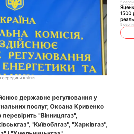
5 серпн
Яцен
1500 
реал
5 серпн
о середини квітня
дійснює державне регулювання у
унальних послуг, Оксана Кривенко
 перевірить "Вінницягаз",
вськгаз", "Київоблгаз", "Харківгаз",
аз" і "Хмельницькгаз".