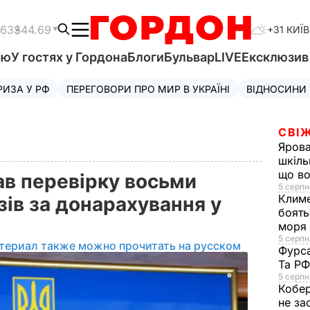
.63
$44.69
+31 КИЇВ
'ю
У гостях у Гордона
Блоги
Бульвар
LIVE
Ексклюзи
РИЗА У РФ
ПЕРЕГОВОРИ ПРО МИР В УКРАЇНІ
ВІДНОСИНИ
СВІЖ
Яров
шкіль
що во
ав перевірку восьми
5 серпн
Клим
зів за донарахування у
боять
моря
5 серпня
териал также можно прочитать на русском
Фурс
Та Р
5 серпн
Кобе
не за