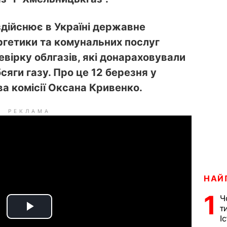
здійснює в Україні державне
ргетики та комунальних послуг
вірку облгазів, які донараховували
яги газу. Про це 12 березня у
ва комісії Оксана Кривенко.
РЕКЛАМА
НАЙ
1
Ч
т
P
І