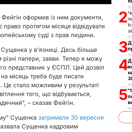
п
V
2
Ч
а Фейгін оформив із ним документи,
т
i
І
є право протягом місяця відвідувати
з
ропейському суді з прав людини.
d
3
Д
e
п
Сущенка у в'язниці. Десь більше
 різні папери, заяви. Тепер я можу
4
Д
o
к
ого представник у ЄСПЛ. Цей дозвіл
н
з на місяць треба буде писати
З
. Це стало можливим у результаті
5
"
вітлення того, що відбувається,
п
вдячний", – сказав Фейгін.
в
му" Сущенка
затримали 30 вересня
назвала Сущенка кадровим