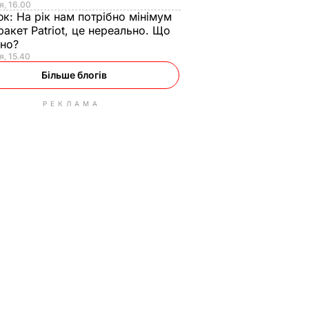
я, 16.00
юк:
На рік нам потрібно мінімум
ракет Patriot, це нереально. Що
ьно?
я, 15.40
Більше блогів
РЕКЛАМА