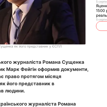
5 серпн
Яцен
1500 
реал
5 серпн
 Сущенка як його представник у ЄСПЛ
нського журналіста Романа Сущенка
ик Марк Фейгін оформив документи,
ає право протягом місяця
 як його представник в
ав людини.
раїнського журналіста Романа