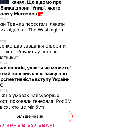
канал. Що відомо про
бника дрона "Упир", якого
вали у Mercedes
22.37
зи Трампа перестали лякати
вих лідерів – The Washington
22.13
енко дав завдання створити
, яка "обнулить у світі всі
лотники"
21.24
ьки ворогів, уявити не можете".
ний пояснив свою заяву про
рспективність вступу України
ТО
21.08
кві в умовах найсуворішої
ості поховали генерала. РосЗМІ
лися, хто це міг бути
Більше новин
УЛЯРНЕ В БУЛЬВАРІ