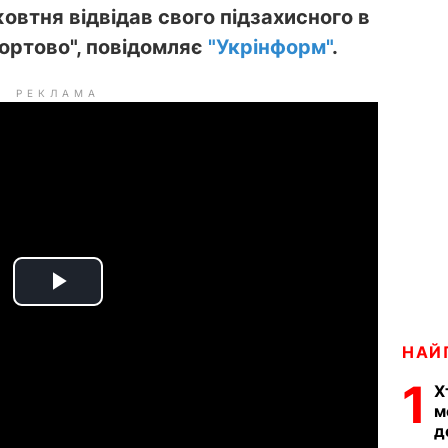
втня відвідав свого підзахисного в
ортово", повідомляє
"Укрінформ"
.
РЕКЛАМА
P
l
НАЙ
1
a
Х
м
д
y