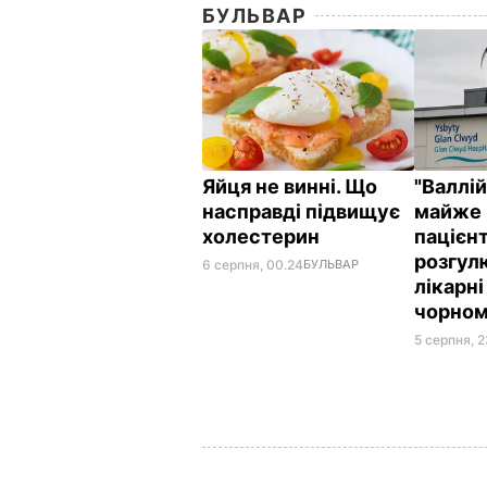
БУЛЬВАР
Яйця не винні. Що
"Валлі
насправді підвищує
майже 
холестерин
пацієнт
розгул
6 серпня, 00.24
БУЛЬВАР
лікарні
чорном
5 серпня, 