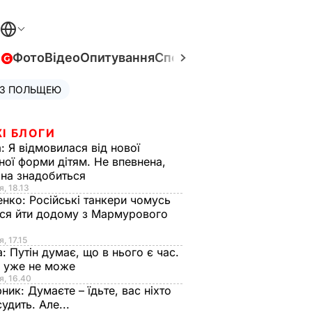
в
Фото
Відео
Опитування
Спецпроєкти
Війна в Укра
 З ПОЛЬЩЕЮ
І БЛОГИ
а:
Я відмовилася від нової
ної форми дітям. Не впевнена,
на знадобиться
я, 18.13
енко:
Російські танкери чомусь
ся йти додому з Мармурового
, 17.15
а:
Путін думає, що в нього є час.
Ф уже не може
я, 16.40
рник:
Думаєте – їдьте, вас ніхто
судить. Але...