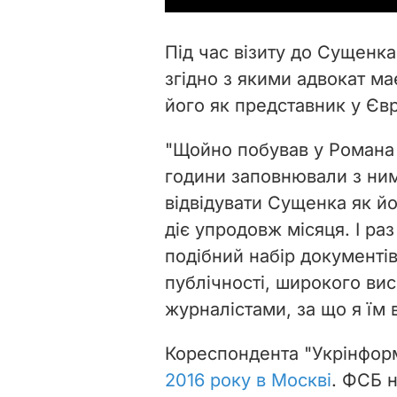
Під час візиту до Сущенк
згідно з якими адвокат ма
його як представник у Єв
"Щойно побував у Романа 
години заповнювали з ним
відвідувати Сущенка як й
діє упродовж місяця. І ра
подібний набір документів
публічності, широкого вис
журналістами, за що я їм 
Кореспондента "Укрінфор
2016 року в Москві
. ФСБ 