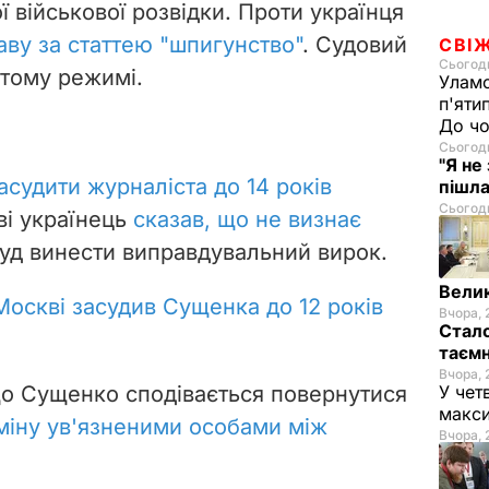
ї військової розвідки. Проти українця
аву за статтею "шпигунство"
. Судовий
СВІ
Сьогодн
итому режимі.
Уламо
п'яти
До чо
Сьогодн
"Я не
асудити журналіста до 14 років
пішла
Сьогодн
ві українець
сказав, що не визнає
 суд винести виправдувальний вирок.
Велик
Москві засудив Сущенка до 12 років
Вчора, 
Стало
таємн
Вчора, 
що Сущенко сподівається повернутися
У чет
макси
міну ув'язненими особами між
Вчора, 