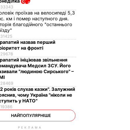
онеділка
33343
оловік проїхав на велосипеді 5,3
ис. км і помер наступного дня.
сторія благодійного "останнього
аїзду"
31425
рапатий назвав перший
ріоритет на фронті
29678
рапатий ініціював звільнення
омандувача Медсил ЗСУ. Його
азивали "людиною Сирського" –
МІ
28469
12 років слухав казки". Залужний
ояснив, чому Україна "ніколи не
ступить у НАТО"
19386
НАЙПОПУЛЯРНІШЕ
РЕКЛАМА