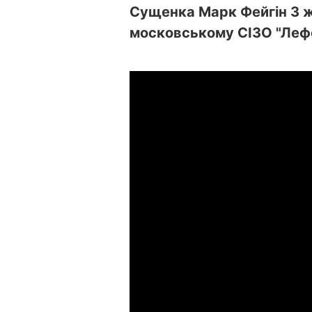
Сущенка Марк Фейгін 3 жо
московському СІЗО "Леф