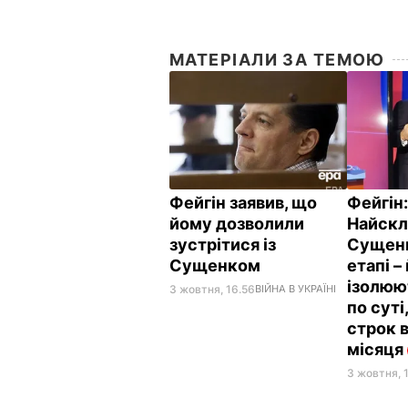
МАТЕРІАЛИ ЗА ТЕМОЮ
Фейгін заявив, що
Фейгін
йому дозволили
Найскл
зустрітися із
Сущенк
Сущенком
етапі –
ізолюю
3 жовтня, 16.56
ВІЙНА В УКРАЇНІ
по суті
строк в
місяця
3 жовтня, 