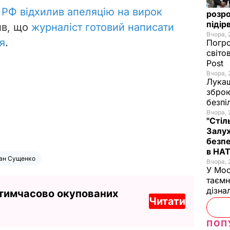
 РФ відхилив апеляцію на вирок
розро
підір
ив, що
журналіст готовий написати
Вчора, 
я
.
Погро
світо
Post
Вчора, 
Лукаш
зброю
безпі
Вчора, 
"Стіл
Залуж
безпе
в НА
ан Сущенко
Вчора, 
У Мос
таємн
дізна
 тимчасово окупованих
Читати
ПОП