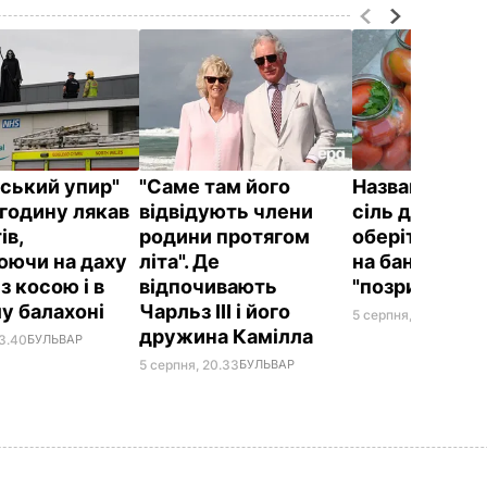
йський упир"
"Саме там його
Названа най
годину лякав
відвідують члени
сіль для конс
ів,
родини протягом
оберіть її – і
юючи на даху
літа". Де
на банках не
 з косою і в
відпочивають
"позриває"
у балахоні
Чарльз III і його
5 серпня, 19.25
БУЛЬ
дружина Камілла
23.40
БУЛЬВАР
5 серпня, 20.33
БУЛЬВАР