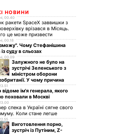
ЖІ НОВИНИ
і, 00.40
к ракети SpaceX заввишки з
поверхівку врізався в Місяць.
го це може призвести
і, 00.18
 зможу". Чому Стефанішина
 із суду в сльозах
і, 00.09
Залужного не було на
зустрічі Зеленського з
міністром оборони
обританії. У чому причина
23.51
 відоме ім'я генерала, якого
о поховали в Москві
23.00
вер спека в Україні сягне свого
муму. Коли стане легше
22.55
Виготовлення порно,
зустріч із Путіним, Z-