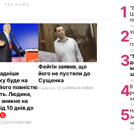
РЕКЛАМА
1
"
Ц
п
2
У
–
г
3
"
д
:
Фейгін заявив, що
і
адніше
його не пустили до
з
у буде на
Сущенка
4
В
 його повністю
3 жовтня, 10.34
ВІЙНА В УКРАЇНІ
р
ть. Людина,
х
, зникне на
ід 10 днів до
5
Н
з
ч
12.42
СУСПІЛЬСТВО