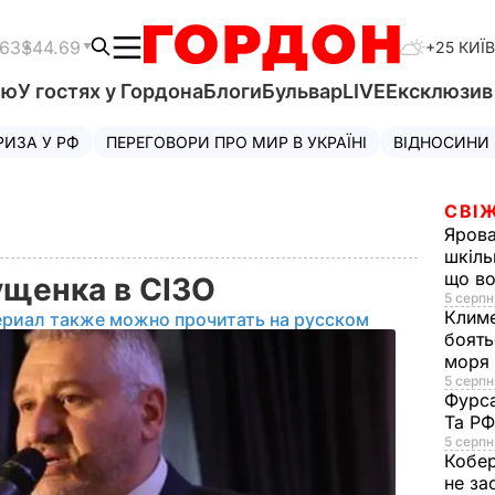
.63
$44.69
+25 КИЇВ
'ю
У гостях у Гордона
Блоги
Бульвар
LIVE
Ексклюзи
РИЗА У РФ
ПЕРЕГОВОРИ ПРО МИР В УКРАЇНІ
ВІДНОСИНИ
СВІЖ
Яров
шкіль
що во
Сущенка в СІЗО
5 серпн
Клим
ериал также можно прочитать на русском
боять
моря
5 серпня
Фурс
Та Р
5 серпн
Кобе
не за