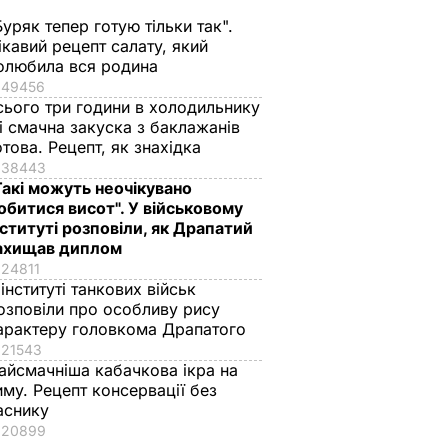
Буряк тепер готую тільки так".
ікавий рецепт салату, який
олюбила вся родина
49456
сього три години в холодильнику
 і смачна закуска з баклажанів
отова. Рецепт, як знахідка
38443
Такі можуть неочікувано
обитися висот". У військовому
нституті розповіли, як Драпатий
ахищав диплом
24811
 інституті танкових військ
озповіли про особливу рису
арактеру головкома Драпатого
21543
айсмачніша кабачкова ікра на
иму. Рецепт консервації без
аснику
20899