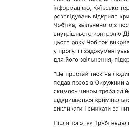
інформацією,
Київське те
розслідувань відкрило кр
Чобітка, звільненого з по
внутрішнього контролю Д
цього року Чобіток викри
у прогулі
і задокументува
для його звільнення, під
"
Це простий тиск на людин
подав позов в Окружний а
якимось чином треба здій
відкривається криміналь
викликати і смикати за ни
Після того, як Трубі нада