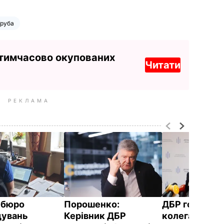
Труба
 тимчасово окупованих
Читати
РЕКЛАМА
жбюро
Порошенко:
ДБР готове н
дувань
Керівник ДБР
колегам інф