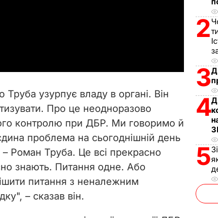
п
l
2
Ч
т
a
І
з
y
3
Д
V
п
о Труба узурпує владу в органі. Він
4
Д
i
тизувати. Про це неодноразово
к
н
ого контролю при ДБР. Ми говоримо й
d
З
дина проблема на сьогоднішній день
e
5
З
– Роман Труба. Це всі прекрасно
я
сно знають. Питання одне. Або
o
д
рішити питання з неналежним
адку
", – сказав він.