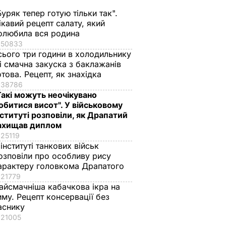
Буряк тепер готую тільки так".
ікавий рецепт салату, який
олюбила вся родина
50833
сього три години в холодильнику
 і смачна закуска з баклажанів
отова. Рецепт, як знахідка
38786
Такі можуть неочікувано
обитися висот". У військовому
нституті розповіли, як Драпатий
ахищав диплом
25119
 інституті танкових військ
озповіли про особливу рису
арактеру головкома Драпатого
21779
айсмачніша кабачкова ікра на
иму. Рецепт консервації без
аснику
21005