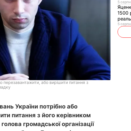
5 серпн
Яцен
1500 
реал
5 серпн
о перезавантажити, або вирішити питання з
падку
ань України потрібно або
ити питання з його керівником
голова громадської організації