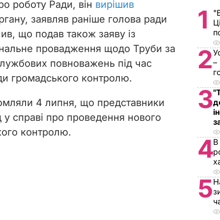
ро роботу Ради
, він
вирішив
1
"
ргану, заявляв раніше голова ради
Ц
п
чив, що подав також заяву із
інальне провадження щодо Труби за
2
У
службових повноважень під час
–
г
ди громадського контролю.
3
"
омляли 4 липня, що представники
д
і
д у справі про проведення нового
з
кого контролю.
4
В
р
х
5
Н
з
ч