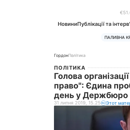
€51
Новини
Публікації та інтерв
ПАЛИВНА К
Гордон
Політика
ПОЛІТИКА
Голова організаці
право": Єдина про
день у Держбюро 
31 липня 2019, 15.25
Этот мате