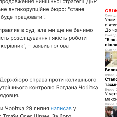
 продовження нинішньої стратегії ДБР
не антикорупційне бюро: "стане
СВІ
Сьогодн
 буде працювати".
Уламо
п'яти
правляє в суд, але ми ще не бачимо
До чо
Сьогодн
сть розслідування і якість роботи
"Я не
пішла
 керівник
", – заявив голова
Сьогодн
Велик
Вчора, 
в Держбюро справа проти колишнього
Стало
таємн
утрішнього контролю Богдана Чобітка
Вчора, 
У чет
рядовця.
макси
Вчора, 
ти Чобітка 29 липня
написав
у
к Труби Олег Шрам. За його