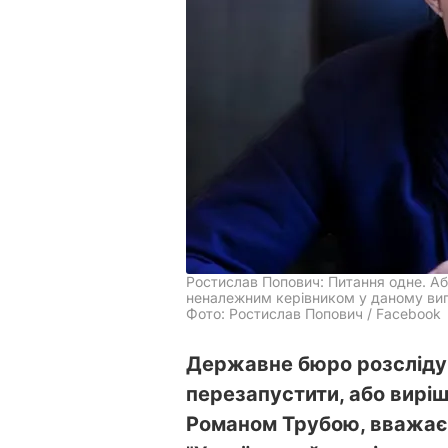
Ростислав Попович: Питання одне. Аб
неналежним керівником у даному ви
Фото: Ростислав Попович / Facebook
Державне бюро розслідув
перезапустити, або виріш
Романом Трубою, вважає 