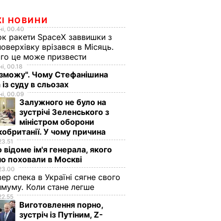
ЖІ НОВИНИ
і, 00.40
к ракети SpaceX заввишки з
поверхівку врізався в Місяць.
го це може призвести
і, 00.18
 зможу". Чому Стефанішина
 із суду в сльозах
і, 00.09
Залужного не було на
зустрічі Зеленського з
міністром оборони
обританії. У чому причина
23.51
 відоме ім'я генерала, якого
о поховали в Москві
23.00
вер спека в Україні сягне свого
муму. Коли стане легше
22.55
Виготовлення порно,
зустріч із Путіним, Z-