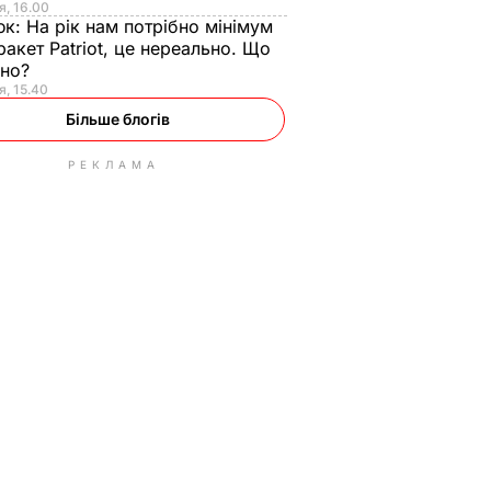
я, 16.00
юк:
На рік нам потрібно мінімум
ракет Patriot, це нереально. Що
ьно?
я, 15.40
Більше блогів
РЕКЛАМА