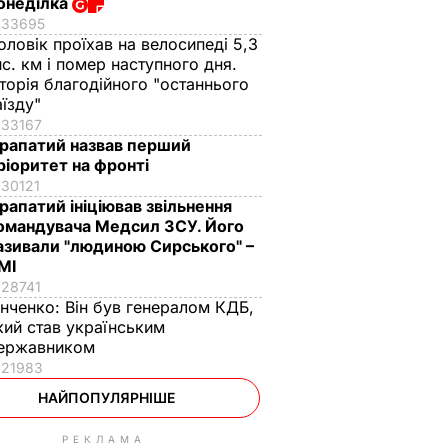
онеділка
33695
оловік проїхав на велосипеді 5,3
ис. км і помер наступного дня.
сторія благодійного "останнього
аїзду"
33167
рапатий назвав перший
ріоритет на фронті
30121
рапатий ініціював звільнення
омандувача Медсил ЗСУ. Його
азивали "людиною Сирського" –
МІ
28741
інченко:
Він був генералом КДБ,
кий став українським
ержавником
21983
НАЙПОПУЛЯРНІШЕ
РЕКЛАМА