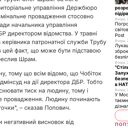
риторіальне управління Держбюро
розро
підір
имінальне провадження стосовно
Вчора, 
Погро
сади начальника управління
світо
БР директором відомства. У
травні
Post
в керівника патронатної служби Трубу
Вчора, 
Лукаш
в цей факт
, що може бути підставою
зброю
безпі
креслив Шрам.
Вчора, 
"Стіл
у, тому що всім відомо, що Чобіток
Залуж
безпе
дмінсуд на дії директора ДБР. Тобто
в НА
снювати тиск на людину, тому і
Вчора, 
У Мос
не провадження. Людину починають
таємн
дізна
точки
", – сказав Попович.
ли негативний висновок від
ПОП