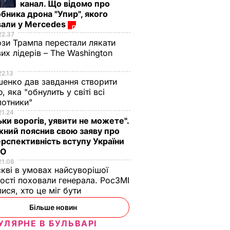
канал. Що відомо про
бника дрона "Упир", якого
вали у Mercedes
22.37
зи Трампа перестали лякати
вих лідерів – The Washington
22.13
енко дав завдання створити
, яка "обнулить у світі всі
лотники"
21.24
ьки ворогів, уявити не можете".
ний пояснив свою заяву про
рспективність вступу України
ТО
21.08
кві в умовах найсуворішої
ості поховали генерала. РосЗМІ
лися, хто це міг бути
Більше новин
УЛЯРНЕ В БУЛЬВАРІ