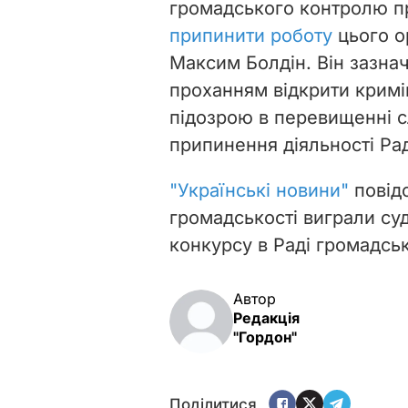
громадського контролю
п
припинити роботу
цього о
Максим Болдін.
Він зазна
проханням відкрити крим
підозрою в перевищенні 
припинення діяльності Ра
"Українські новини"
повід
громадськості виграли су
конкурсу в Раді громадсь
Автор
Редакція
"Гордон"
Поділитися