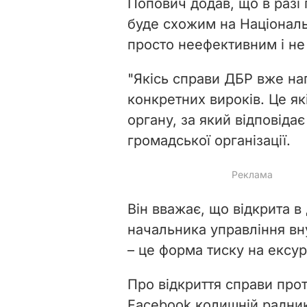
Попович додав, що в разі
буде схожим на Національ
просто неефективним і не
"
Якісь справи ДБР вже на
конкретних вироків. Це які
органу, за який відповідає
громадської організації.
Він вважає, що відкрита 
начальника управління вн
– це форма тиску на ексу
Про відкриття справи про
Facebook
колишній радни