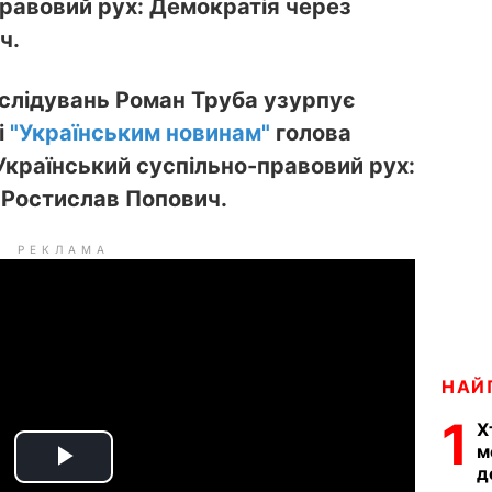
правовий рух: Демократія через
ч.
лідувань Роман Труба узурпує
і
"Українським новинам"
голова
"Український суспільно-правовий рух:
 Ростислав Попович.
РЕКЛАМА
НАЙ
1
Х
м
д
P