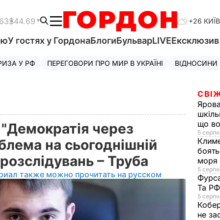
.63
$44.69
+26 КИЇВ
'ю
У гостях у Гордона
Блоги
Бульвар
LIVE
Ексклюзи
РИЗА У РФ
ПЕРЕГОВОРИ ПРО МИР В УКРАЇНІ
ВІДНОСИНИ
СВІЖ
Яров
шкіль
що во
ї "Демократія через
5 серпн
Клим
блема на сьогоднішній
боять
розслідувань – Труба
моря
5 серпня
риал также можно прочитать на русском
Фурс
Та Р
5 серпн
Кобе
не за