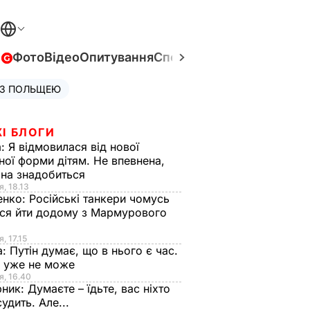
в
Фото
Відео
Опитування
Спецпроєкти
Війна в Укра
 З ПОЛЬЩЕЮ
І БЛОГИ
а:
Я відмовилася від нової
ної форми дітям. Не впевнена,
на знадобиться
я, 18.13
енко:
Російські танкери чомусь
ся йти додому з Мармурового
, 17.15
а:
Путін думає, що в нього є час.
Ф уже не може
я, 16.40
рник:
Думаєте – їдьте, вас ніхто
судить. Але...