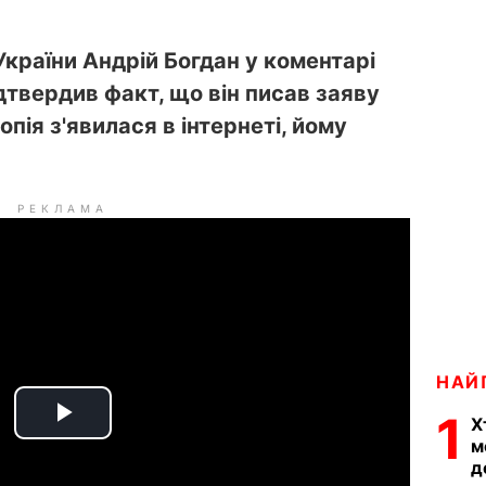
країни Андрій Богдан у коментарі
дтвердив факт, що він писав заяву
копія з'явилася в інтернеті, йому
РЕКЛАМА
НАЙ
1
Х
P
м
д