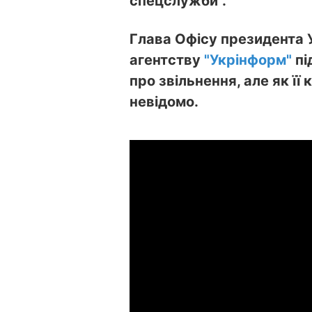
спецслужби".
Глава Офісу президента У
агентству
"Укрінформ"
пі
про звільнення, але як її 
невідомо.