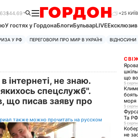
.63
$44.69
+25 КИЇВ
'ю
У гостях у Гордона
Блоги
Бульвар
LIVE
Ексклюзи
РИЗА У РФ
ПЕРЕГОВОРИ ПРО МИР В УКРАЇНІ
ВІДНОСИНИ
СВІЖ
Яров
шкіль
що во
 в інтернеті, не знаю.
5 серпн
Клим
 якихось спецслужб".
боять
, що писав заяву про
моря
5 серпня
Фурс
Та Р
риал также можно прочитать на русском
5 серпн
Кобе
не за