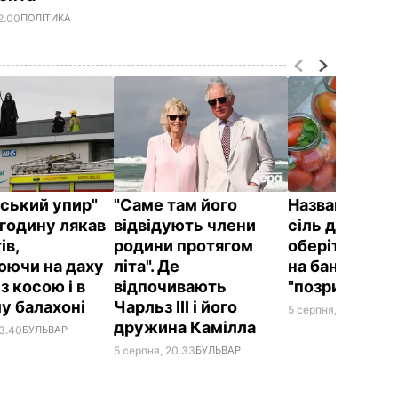
2.00
ПОЛІТИКА
йський упир"
"Саме там його
Названа най
годину лякав
відвідують члени
сіль для конс
ів,
родини протягом
оберіть її – і
юючи на даху
літа". Де
на банках не
 з косою і в
відпочивають
"позриває"
у балахоні
Чарльз III і його
5 серпня, 19.25
БУЛЬ
дружина Камілла
23.40
БУЛЬВАР
5 серпня, 20.33
БУЛЬВАР