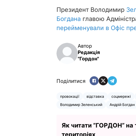
Президент Володимир
Зе
Богдана
главою Адміністра
перейменували в Офіс пр
Автор
Редакція
"Гордон"
Поділитися
провокації
відставка
соцмережі
Володимир Зеленський
Андрій Богдан
Як читати ”ГОРДОН” на
територіях