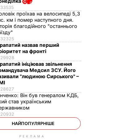
онеділка
33535
оловік проїхав на велосипеді 5,3
ис. км і помер наступного дня.
сторія благодійного "останнього
аїзду"
32325
рапатий назвав перший
ріоритет на фронті
29928
рапатий ініціював звільнення
омандувача Медсил ЗСУ. Його
азивали "людиною Сирського" –
МІ
28627
інченко:
Він був генералом КДБ,
кий став українським
ержавником
20932
НАЙПОПУЛЯРНІШЕ
РЕКЛАМА