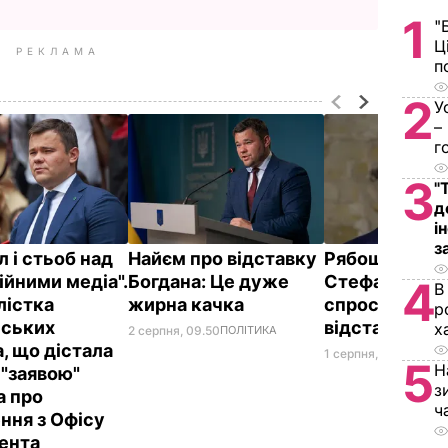
1
"
Ц
РЕКЛАМА
п
2
У
–
г
3
"
д
і
з
 і стьоб над
Найєм про відставку
Рябошапка і
ійними медіа".
Богдана: Це дуже
Стефанчук
4
В
істка
жирна качка
спростували
р
ських
відставку Бо
х
2 серпня, 09.50
ПОЛІТИКА
, що дістала
1 серпня, 21.16
ПОЛІТ
5
Н
 "заявою"
з
а про
ч
ення з Офісу
ента