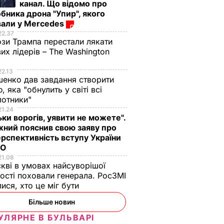
канал. Що відомо про
бника дрона "Упир", якого
вали у Mercedes
22.37
зи Трампа перестали лякати
вих лідерів – The Washington
22.13
енко дав завдання створити
, яка "обнулить у світі всі
лотники"
21.24
ьки ворогів, уявити не можете".
ний пояснив свою заяву про
рспективність вступу України
ТО
21.08
кві в умовах найсуворішої
ості поховали генерала. РосЗМІ
лися, хто це міг бути
Більше новин
УЛЯРНЕ В БУЛЬВАРІ