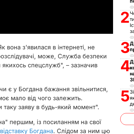
l
п
2
a
Ч
т
y
І
з
V
3
Д
Як вона з'явилася в інтернеті, не
п
i
озслідувачі, може, Служба безпеки
4
Д
я якихось спецслужб", – зазначив
d
к
н
e
З
чи є у Богдана бажання звільнитися,
5
З
o
моє мало від чого залежить.
я
д
 таку заяву в будь-який момент".
на" першим, із посиланням на свої
відставку Богдана
. Слідом за ним цю