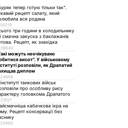
Буряк тепер готую тільки так".
ікавий рецепт салату, який
олюбила вся родина
50219
сього три години в холодильнику
 і смачна закуска з баклажанів
отова. Рецепт, як знахідка
38640
Такі можуть неочікувано
обитися висот". У військовому
нституті розповіли, як Драпатий
ахищав диплом
24968
 інституті танкових військ
озповіли про особливу рису
гдана
арактеру головкома Драпатого
21657
ИКА
айсмачніша кабачкова ікра на
иму. Рецепт консервації без
аснику
20965