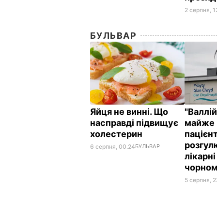
2 серпня, 1
БУЛЬВАР
Яйця не винні. Що
"Валлі
насправді підвищує
майже 
холестерин
пацієнт
розгул
6 серпня, 00.24
БУЛЬВАР
лікарні
чорном
5 серпня, 