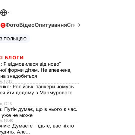
в
Фото
Відео
Опитування
Спецпроєкти
Війна в Укра
 З ПОЛЬЩЕЮ
І БЛОГИ
а:
Я відмовилася від нової
ної форми дітям. Не впевнена,
на знадобиться
я, 18.13
енко:
Російські танкери чомусь
ся йти додому з Мармурового
, 17.15
а:
Путін думає, що в нього є час.
Ф уже не може
я, 16.40
рник:
Думаєте – їдьте, вас ніхто
судить. Але...