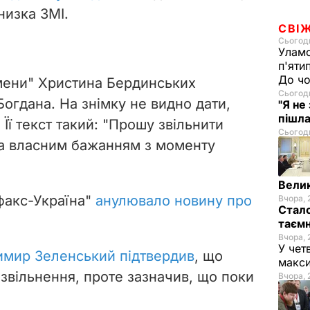
низка ЗМІ.
СВІ
Сьогодн
Уламо
п'яти
До чо
мени" Христина Бердинських
Сьогодн
огдана. На знімку не видно дати,
"Я не
пішла
 Її текст такий: "Прошу звільнити
Сьогодн
за власним бажанням з моменту
Велик
рфакс-Україна"
анулювало новину про
Вчора, 
Стало
таємн
Вчора, 
У чет
мир Зеленський підтвердив
, що
макси
 звільнення, проте зазначив, що поки
Вчора, 