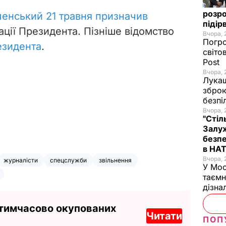
розро
ленський 21 травня призначив
підір
ції Президента. Пізніше відомство
Вчора, 
Погро
езидента
.
світо
Post
Вчора, 
Лукаш
зброю
безпі
Вчора, 
"Стіл
Залуж
безпе
в НА
Вчора, 
журналісти
спецслужби
звільнення
У Мос
таємн
дізна
 тимчасово окупованих
Читати
ПОП