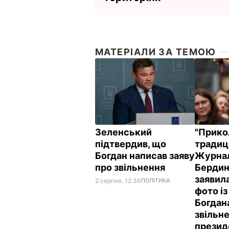
МАТЕРІАЛИ ЗА ТЕМОЮ
Зеленський
"Прикол
підтвердив, що
традиц
Богдан написав заяву
Журнал
про звільнення
Бердин
заявила
2 серпня, 12.36
ПОЛІТИКА
фото із
Богдан
звільн
презид