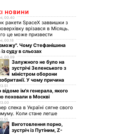
ЖІ НОВИНИ
і, 00.40
к ракети SpaceX заввишки з
поверхівку врізався в Місяць.
го це може призвести
і, 00.18
 зможу". Чому Стефанішина
 із суду в сльозах
і, 00.09
Залужного не було на
зустрічі Зеленського з
міністром оборони
обританії. У чому причина
23.51
 відоме ім'я генерала, якого
о поховали в Москві
23.00
вер спека в Україні сягне свого
муму. Коли стане легше
22.55
Виготовлення порно,
зустріч із Путіним, Z-