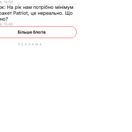
я, 16.00
юк:
На рік нам потрібно мінімум
ракет Patriot, це нереально. Що
ьно?
я, 15.40
Більше блогів
РЕКЛАМА