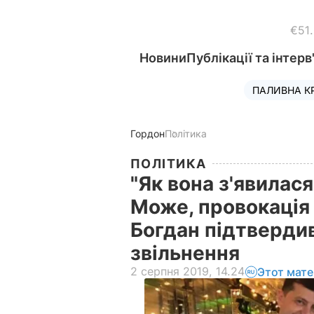
€51
Новини
Публікації та інтерв
ПАЛИВНА К
Гордон
Політика
ПОЛІТИКА
"Як вона з'явилася
Може, провокація
Богдан підтвердив
звільнення
2 серпня 2019, 14.24
Этот мате