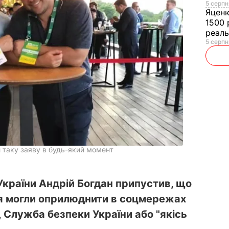
5 серпн
Яцен
1500 
реал
5 серпн
 таку заяву в будь-який момент
України Андрій Богдан припустив, що
ня могли оприлюднити в соцмережах
 Служба безпеки України або "якісь