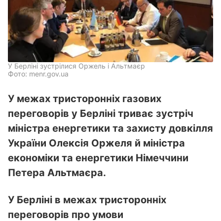
У Берліні зустрілися Оржель і Альтмаєр
Фото: menr.gov.ua
У межах тристоронніх газових
переговорів у Берліні триває зустріч
міністра енергетики та захисту довкілля
України Олексія Оржеля й міністра
економіки та енергетики Німеччини
Петера Альтмаєра.
У Берліні в межах тристоронніх
переговорів про умови