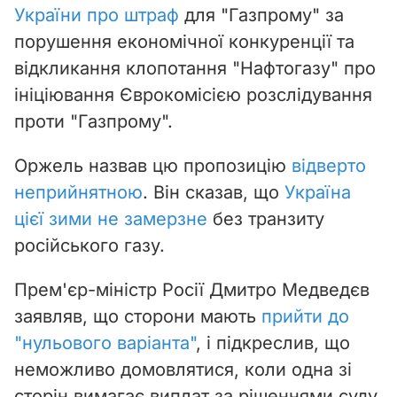
України про штраф
для "Газпрому" за
порушення економічної конкуренції та
відкликання клопотання "Нафтогазу" про
ініціювання Єврокомісією розслідування
проти "Газпрому".
Оржель назвав цю пропозицію
відверто
неприйнятною
. Він сказав, що
Україна
цієї зими не замерзне
без транзиту
російського газу.
Прем'єр-міністр Росії Дмитро Медведєв
заявляв, що сторони мають
прийти до
"нульового варіанта"
, і підкреслив, що
неможливо домовлятися, коли одна зі
сторін вимагає виплат за рішеннями суду.