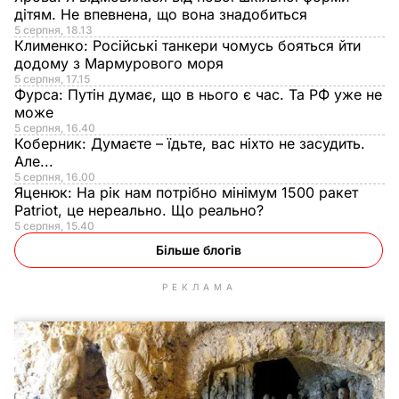
дітям. Не впевнена, що вона знадобиться
5 серпня, 18.13
Клименко:
Російські танкери чомусь бояться йти
додому з Мармурового моря
5 серпня, 17.15
Фурса:
Путін думає, що в нього є час. Та РФ уже не
може
5 серпня, 16.40
Коберник:
Думаєте – їдьте, вас ніхто не засудить.
Але...
5 серпня, 16.00
Яценюк:
На рік нам потрібно мінімум 1500 ракет
Patriot, це нереально. Що реально?
5 серпня, 15.40
Більше блогів
РЕКЛАМА