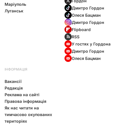
Гордон
Маріуполь
Дмитро Гордон
Луганськ
Олеся Бацман
Дмитро Гордон
Flipboard
RSS
У гостях у Гордона
Дмитро Гордон
Олеся Бацман
ІНФОРМАЦІЯ
Вакансії
Редакція
Реклама на сайті
Правова інформація
Як нас читати на
тимчасово окупованих
територіях