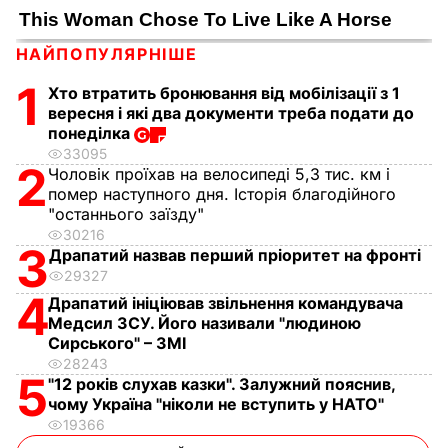
НАЙПОПУЛЯРНІШЕ
1
Хто втратить бронювання від мобілізації з 1
вересня і які два документи треба подати до
понеділка
33095
2
Чоловік проїхав на велосипеді 5,3 тис. км і
помер наступного дня. Історія благодійного
"останнього заїзду"
30216
3
Драпатий назвав перший пріоритет на фронті
29327
4
Драпатий ініціював звільнення командувача
Медсил ЗСУ. Його називали "людиною
Сирського" – ЗМІ
28243
5
"12 років слухав казки". Залужний пояснив,
чому Україна "ніколи не вступить у НАТО"
19366