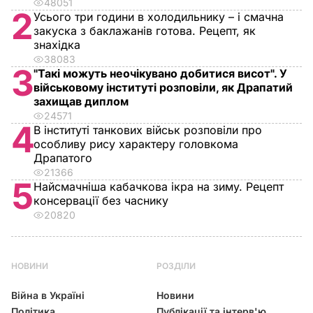
48051
2
Усього три години в холодильнику – і смачна
закуска з баклажанів готова. Рецепт, як
знахідка
38083
3
"Такі можуть неочікувано добитися висот". У
військовому інституті розповіли, як Драпатий
захищав диплом
24571
4
В інституті танкових військ розповіли про
особливу рису характеру головкома
Драпатого
21366
5
Найсмачніша кабачкова ікра на зиму. Рецепт
консервації без часнику
20820
НОВИНИ
РОЗДІЛИ
Війна в Україні
Новини
Політика
Публікації та інтерв'ю