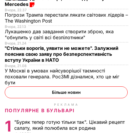
Mercedes
Вчора, 22.37
Погрози Трампа перестали лякати світових лідерів –
The Washington Post
Вчора, 22.13
Лукашенко дав завдання створити зброю, яка
"обнулить у світі всі безпілотники"
Вчора, 21.24
"Стільки ворогів, уявити не можете". Залужний
пояснив свою заяву про безперспективність
вступу України в НАТО
Вчора, 21.08
У Москві в умовах найсуворішої таємності
поховали генерала. РосЗМІ дізналися, хто це міг
бути
Більше новин
РЕКЛАМА
ПОПУЛЯРНЕ В БУЛЬВАРІ
1
"Буряк тепер готую тільки так". Цікавий рецепт
салату, який полюбила вся родина