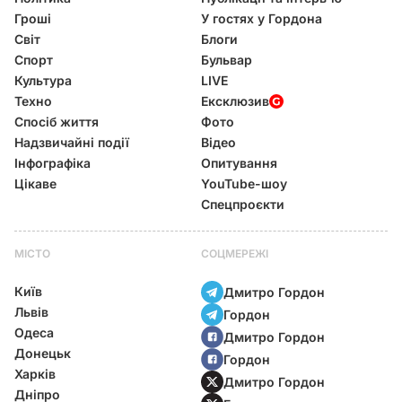
Гроші
У гостях у Гордона
Світ
Блоги
Спорт
Бульвар
Культура
LIVE
Техно
Ексклюзив
Спосіб життя
Фото
Надзвичайні події
Відео
Інфографіка
Опитування
Цікаве
YouTube-шоу
Спецпроєкти
МІСТО
СОЦМЕРЕЖІ
Київ
Дмитро Гордон
Львів
Гордон
Одеса
Дмитро Гордон
Донецьк
Гордон
Харків
Дмитро Гордон
Дніпро