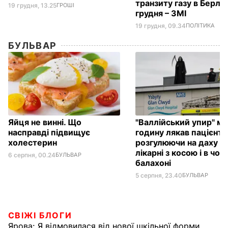
транзиту газу в Берлін
19 грудня, 13.25
ГРОШІ
грудня – ЗМІ
19 грудня, 09.34
ПОЛІТИКА
БУЛЬВАР
Яйця не винні. Що
"Валлійський упир" м
насправді підвищує
годину лякав пацієнтів
холестерин
розгулюючи на даху
лікарні з косою і в чо
6 серпня, 00.24
БУЛЬВАР
балахоні
5 серпня, 23.40
БУЛЬВАР
СВІЖІ БЛОГИ
Ярова:
Я відмовилася від нової шкільної форми