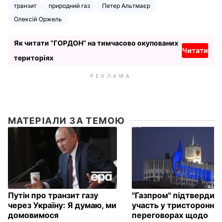
транзит
природний газ
Петер Альтмаєр
Олексій Оржель
Як читати ”ГОРДОН” на тимчасово окупованих
Читати
територіях
РЕКЛАМА
МАТЕРІАЛИ ЗА ТЕМОЮ
Путін про транзит газу
"Газпром" підтвердив
через Україну: Я думаю, ми
участь у тристоронніх
домовимося
переговорах щодо