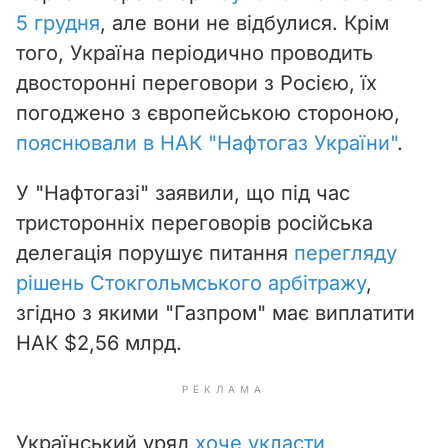
5 грудня
, але вони не відбулися. Крім
того, Україна періодично проводить
двосторонні переговори з Росією, їх
погоджено з європейською стороною,
пояснювали в НАК "Нафтогаз України"
.
У "Нафтогазі" заявили, що під час
тристоронніх переговорів російська
делегація порушує питання
перегляду
рішень Стокгольмського арбітражу
,
згідно з якими "Газпром" має виплатити
НАК $2,56 млрд.
РЕКЛАМА
Український уряд
хоче укласти