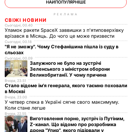
НАЙПОПУЛЯРНІШЕ
РЕКЛАМА
СВІЖІ НОВИНИ
Сьогодні, 00.40
Уламок ракети SpaceX заввишки з п'ятиповерхівку
врізався в Місяць. До чого це може призвести
Сьогодні, 00.18
"Я не зможу". Чому Стефанішина пішла із суду в
сльозах
Сьогодні, 00.09
Залужного не було на зустрічі
Зеленського з міністром оборони
Великобританії. У чому причина
Вчора, 23.51
Стало відоме ім'я генерала, якого таємно поховали
в Москві
Вчора, 23.00
У четвер спека в Україні сягне свого максимуму.
Коли стане легше
Вчора, 22.55
Виготовлення порно, зустріч із Путіним,
Z-канал. Що відомо про розробника
дрона "Упир", якого підірвали у