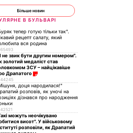
Більше новин
УЛЯРНЕ В БУЛЬВАРІ
Буряк тепер готую тільки так".
ікавий рецепт салату, який
олюбила вся родина
65493
Я не звик бути другим номером".
к золотий медаліст став
оловкомом ЗСУ – найцікавіше
ро Драпатого
44245
Мішуня, доця народилася!"
рапатий розповів, як уночі на
озиціях дізнався про народження
оньки
42521
Такі можуть неочікувано
обитися висот". У військовому
нституті розповіли, як Драпатий