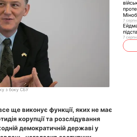
війсь
проте
Міно
7 серпн
Ейдм
підст
7 серпн
ску з боку СБУ
се ще виконує функції, яких не має
тидія корупції та розслідування
жодній демократичній державі у