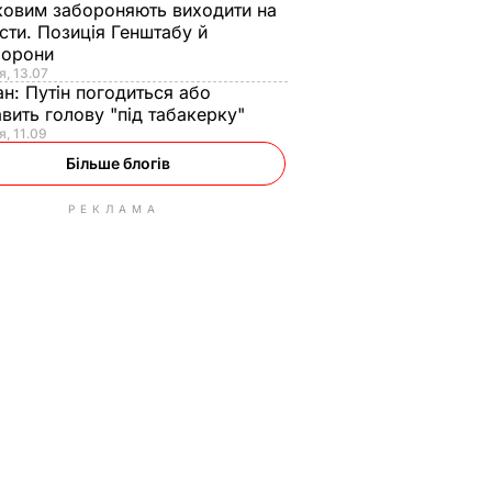
ковим забороняють виходити на
сти. Позиція Генштабу й
борони
я, 13.07
ан:
Путін погодиться або
авить голову "під табакерку"
я, 11.09
Більше блогів
РЕКЛАМА