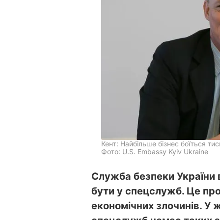
Кент: Найбільше бізнес боїться ти
Фото: U.S. Embassy Kyiv Ukraine
Служба безпеки України в
бути у спецслужб. Це про
економічних злочинів. У 