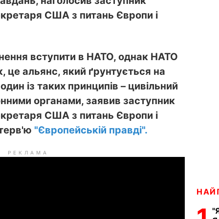
авдань, наголосив заступник
кретаря США з питань Європи і
гнення вступити в НАТО, однак НАТО
к, це альянс, який ґрунтується на
 один із таких принципів – цивільний
нними органами, заявив заступник
кретаря США з питань Європи і
нтерв'ю
"Європейській правді".
РЕКЛАМА
НАЙ
1
"