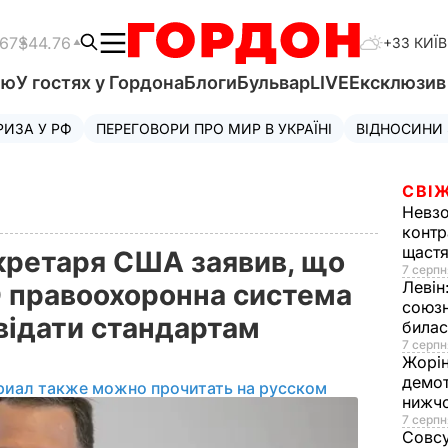
.67
$44.76
+33 КИЇВ
'ю
У гостях у Гордона
Блоги
Бульвар
LIVE
Ексклюзи
РИЗА У РФ
ПЕРЕГОВОРИ ПРО МИР В УКРАЇНІ
ВІДНОСИНИ
СВІЖ
Невз
контр
щаст
кретаря США заявив, що
7 серпн
Левін
О правоохоронна система
союзн
відати стандартам
билас
7 серпн
Жорі
демот
риал также можно прочитать на русском
нижч
7 серпн
Совс