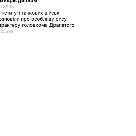
ахищав диплом
28993
 інституті танкових військ
озповіли про особливу рису
арактеру головкома Драпатого
25699