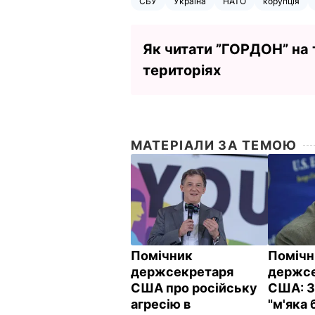
СБУ
Україна
НАТО
корупція
Як читати ”ГОРДОН” на
територіях
МАТЕРІАЛИ ЗА ТЕМОЮ
Помічник
Помічн
держсекретаря
держс
США про російську
США: З
агресію в
"м'яка 