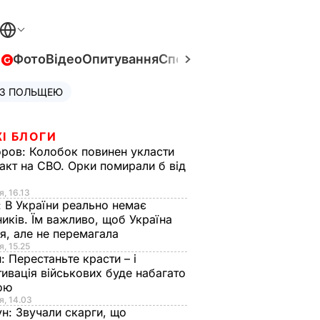
в
Фото
Відео
Опитування
Спецпроєкти
Війна в Укра
 З ПОЛЬЩЕЮ
І БЛОГИ
оров:
Колобок повинен укласти
акт на СВО. Орки помирали б від
я
я, 16.13
:
В України реально немає
иків. Їм важливо, щоб Україна
я, але не перемагала
я, 15.25
н:
Перестаньте красти – і
ивація військових буде набагато
ою
я, 14.03
ун:
Звучали скарги, що