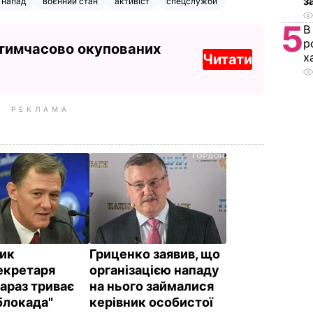
з
напад
воєнний стан
активіст
спецслужби
5
В
р
 тимчасово окупованих
х
Читати
РЕКЛАМА
ик
Гриценко заявив, що
екретаря
організацією нападу
араз триває
на нього займалися
блокада"
керівник особистої