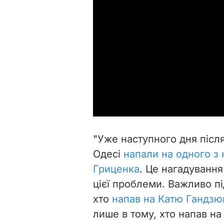
"Уже наступного дня післ
Одесі
напали на одного з 
Гриценка
. Це нагадування
цієї проблеми. Важливо пі
хто
напав на Катю Гандзю
лише в тому, хто напав на