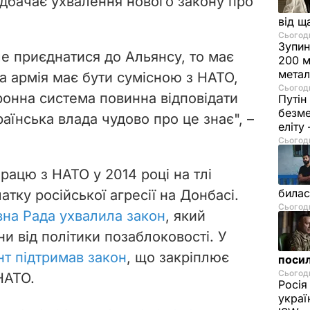
дбачає ухвалення нового закону про
від щ
Сьогодн
Зупин
че приєднатися до Альянсу, то має
200 м
метал
а армія має бути сумісною з НАТО,
Сьогодн
онна система повинна відповідати
Путін
безме
аїнська влада чудово про це знає", –
еліту
Сьогодн
працю з НАТО у 2014 році на тлі
билас
атку російської агресії на Донбасі.
Сьогодн
на Рада ухвалила закон
, який
и від політики позаблоковості. У
т підтримав закон
, що закріплює
посил
Сьогодн
НАТО.
Росія
украї