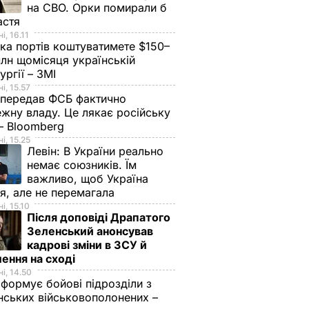
на СВО. Орки помирали б
астя
і, 16.11
ка портів коштуватимете $150–
лн щомісяця українській
ургії – ЗМІ
і, 15.57
 передав ФСБ фактично
жну владу. Це лякає російську
 – Bloomberg
і, 15.25
Левін:
В України реально
немає союзників. Їм
важливо, щоб Україна
я, але не перемагала
і, 15.10
Після доповіді Драпатого
Зеленський анонсував
кадрові зміни в ЗСУ й
ення на сході
і, 14.50
 формує бойові підрозділи з
нських військовополонених –