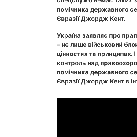
спецслужб немає таких з
помічника державного се
Євразії Джордж Кент.
Україна заявляє про пра
– не лише військовий бло
цінностях та принципах. І
контроль над правоохоро
помічника державного се
Євразії Джордж Кент в і