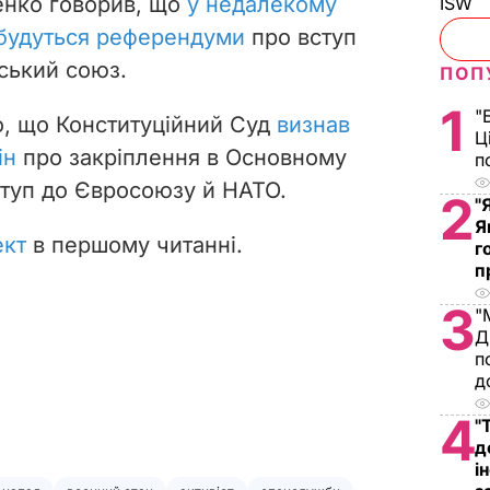
енко говорив, що
у недалекому
ISW
дбудуться референдуми
про вступ
ський союз.
ПОП
1
"
о, що Конституційний Суд
визнав
Ц
ін
про закріплення в Основному
п
ступ до Євросоюзу й НАТО.
2
"
Я
ект
в першому читанні.
г
п
3
"
Д
п
д
4
"
д
і