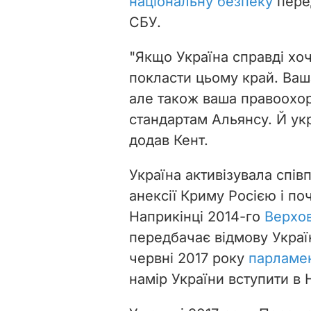
національну безпеку
пере
СБУ.
"Якщо Україна справді хо
покласти цьому край. Ваш
але також ваша правоохор
стандартам Альянсу. Й укр
додав Кент.
Україна активізувала спів
анексії Криму Росією і поч
Наприкінці 2014-го
Верхов
передбачає відмову Україн
червні 2017 року
парламен
намір України вступити в 