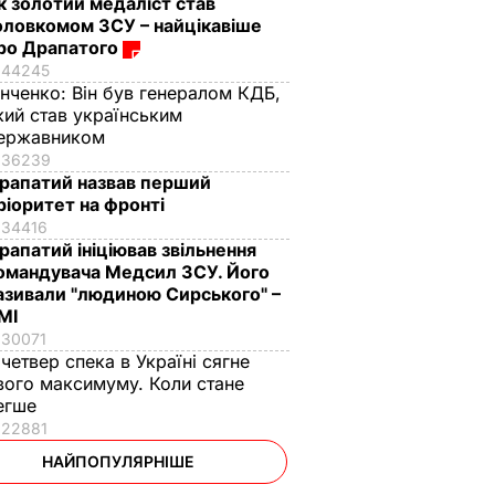
к золотий медаліст став
оловкомом ЗСУ – найцікавіше
ро Драпатого
44245
інченко:
Він був генералом КДБ,
кий став українським
ержавником
36239
рапатий назвав перший
ріоритет на фронті
34416
рапатий ініціював звільнення
омандувача Медсил ЗСУ. Його
азивали "людиною Сирського" –
МІ
30071
 четвер спека в Україні сягне
вого максимуму. Коли стане
егше
22881
НАЙПОПУЛЯРНІШЕ