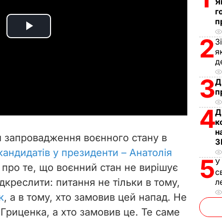
Я
г
п
P
2
З
я
l
д
a
3
Д
п
y
4
Д
к
V
н
я запровадження воєнного стану в
З
i
кандидатів у президенти – Анатолія
5
У
 про те, що воєнний стан не вирішує
d
с
дкреслити: питання не тільки в тому,
л
e
к
, а в тому, хто замовив цей напад. Не
 Гриценка, а хто замовив це. Те саме
o