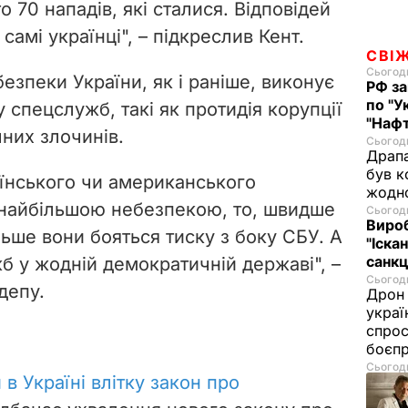
о 70 нападів, які сталися. Відповідей
самі українці", – підкреслив Кент.
СВІ
Сьогодн
езпеки України, як і раніше, виконує
РФ за
по "У
у спецслужб, такі як протидія корупції
"Нафт
них злочинів.
Сьогодн
Драпа
був к
аїнського чи американського
жодн
 найбільшою небезпекою, то, швидше
Сьогодн
Виро
льше вони бояться тиску з боку СБУ. А
"Іскан
санкц
б у жодній демократичній державі", –
Сьогодн
депу.
Дрон 
украї
спрос
боєп
Сьогодн
в Україні влітку закон про