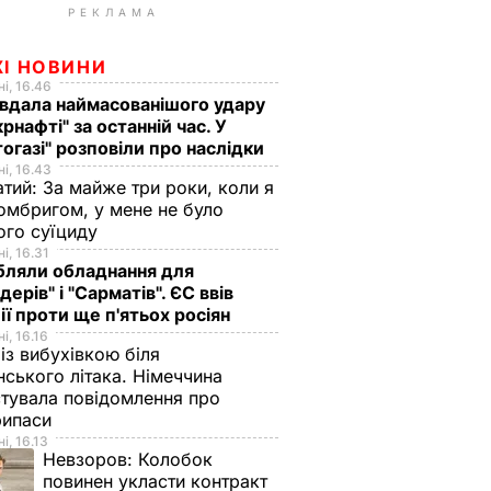
РЕКЛАМА
ЖІ НОВИНИ
і, 16.46
вдала наймасованішого удару
крнафті" за останній час. У
огазі" розповіли про наслідки
і, 16.43
тий: За майже три роки, коли я
омбригом, у мене не було
ого суїциду
і, 16.31
бляли обладнання для
дерів" і "Сарматів". ЄС ввів
ії проти ще п'ятьох росіян
і, 16.16
із вибухівкою біля
нського літака. Німеччина
тувала повідомлення про
рипаси
і, 16.13
Невзоров:
Колобок
повинен укласти контракт