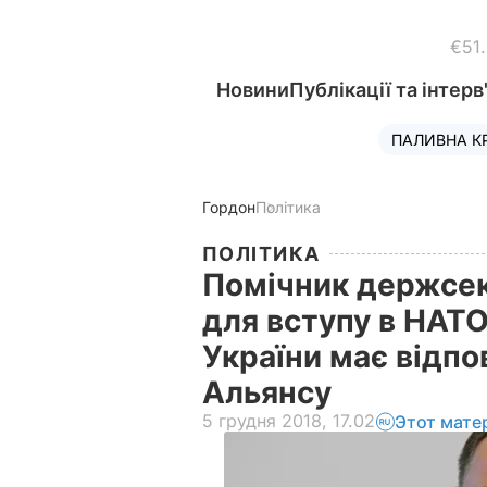
€51
Новини
Публікації та інтерв
ПАЛИВНА К
Гордон
Політика
ПОЛІТИКА
Помічник держсе
для вступу в НАТ
України має відпо
Альянсу
5 грудня 2018, 17.02
Этот мате