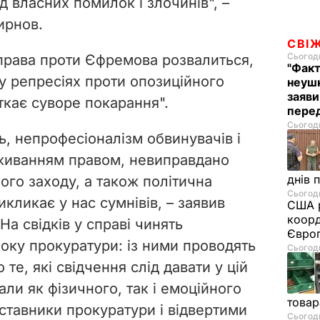
ід власних помилок і злочинів", –
ирнов.
СВІ
Сьогодн
права проти Єфремова розвалиться,
"Факт
 у репресіях проти опозиційного
неушк
заяви
іткає суворе покарання".
пере
Сьогодн
ь, непрофесіоналізм обвинувачів і
овживанням правом, невиправдано
днів 
го заходу, а також політична
Сьогодн
икликає у нас сумнівів, – заявив
США р
коорд
На свідків у справі чинять
Європ
боку прокуратури: із ними проводять
Сьогодн
 те, які свідчення слід давати у цій
нали як фізичного, так і емоційного
товар
ставники прокуратури і відвертими
Сьогодн