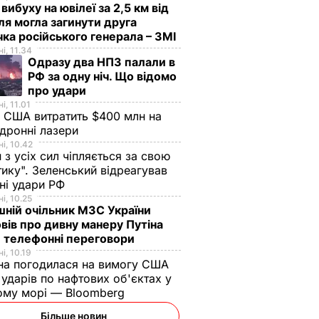
 вибуху на ювілеї за 2,5 км від
я могла загинути друга
ка російського генерала – ЗМІ
і, 11.34
Одразу два НПЗ палали в
РФ за одну ніч. Що відомо
про удари
і, 11.01
 США витратить $400 млн на
дронні лазери
і, 10.42
н з усіх сил чіпляється за свою
тику". Зеленський відреагував
чні удари РФ
і, 10.25
ній очільник МЗС України
вів про дивну манеру Путіна
 телефонні переговори
і, 10.19
на погодилася на вимогу США
ударів по нафтових об'єктах у
ому морі — Bloomberg
Більше новин