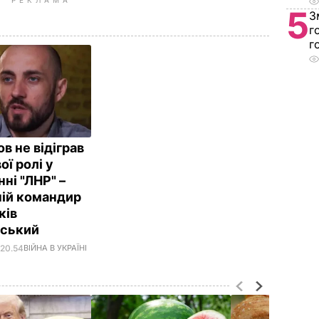
5
З
г
г
в не відіграв
ї ролі у
ні "ЛНР" –
ій командир
ків
нський
 20.54
ВІЙНА В УКРАЇНІ