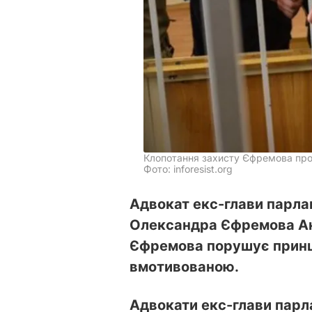
Клопотання захисту Єфремова про 
Фото: inforesist.org
Адвокат екс-глави парлам
Олександра Єфремова Ан
Єфремова порушує принци
вмотивованою.
Адвокати екс-глави парла