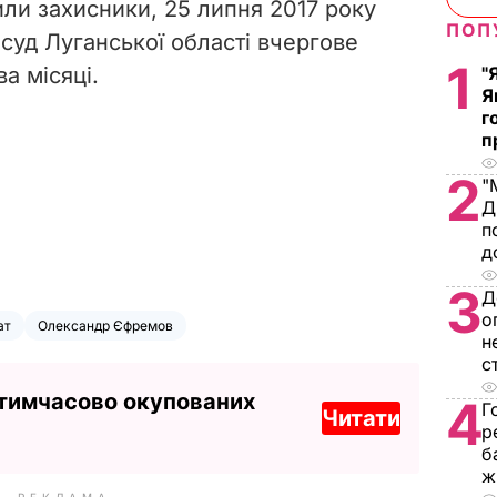
или захисники, 25 липня 2017 року
ПОП
суд Луганської області вчергове
1
а місяці.
"
Я
г
п
2
"
Д
п
д
3
Д
о
ат
Олександр Єфремов
н
с
 тимчасово окупованих
4
Г
Читати
р
б
ж
РЕКЛАМА