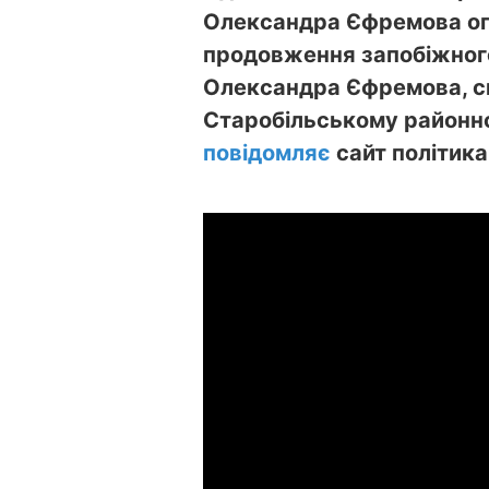
Олександра Єфремова ог
продовження запобіжного
Олександра Єфремова, с
Старобільському районно
повідомляє
сайт політика