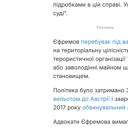
підробками в цій справі. У
суді".
Єфремов
перебуває під в
на територіальну цілісніст
терористичної організації 
або заволодінні майном 
становищем.
Політика було затримано 
вильотом до Австрії
і заа
2017 року
обвинувальний 
Адвокати Єфремова вимаг