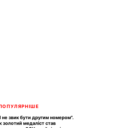
ПОПУЛЯРНІШЕ
Я не звик бути другим номером".
к золотий медаліст став