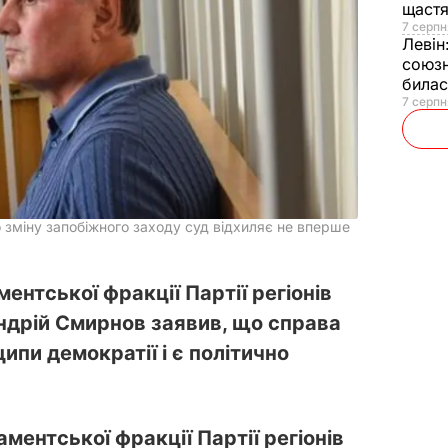
щаст
7 серпн
Левін
союзн
билас
7 серпн
зміну запобіжного заходу суд відхиляє не вперше
ентської фракції Партії регіонів
дрій Смирнов заявив, що справа
пи демократії і є політично
ментської фракції Партії регіонів