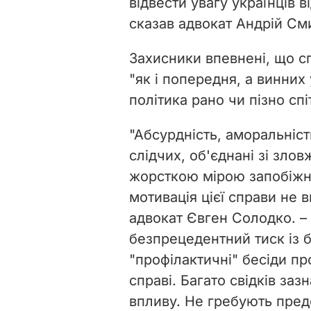
відвести увагу українців в
сказав адвокат Андрій См
Захисники впевнені, що с
"як і попередня, а винних
політика рано чи пізно сп
"Абсурдність, аморальніст
слідчих, об'єднані зі зл
жорсткою мірою запобіжно
мотивація цієї справи не в
адвокат Євген Солодко. – 
безпрецедентний тиск із 
"профілактичні" бесіди про
справі. Багато свідків заз
впливу. Не гребують пред