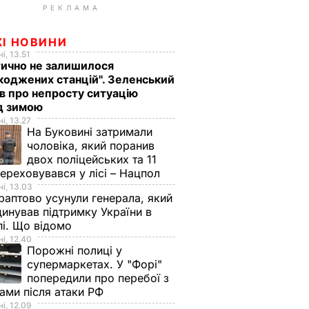
РЕКЛАМА
ЖІ НОВИНИ
і, 13.51
ично не залишилося
оджених станцій". Зеленський
в про непросту ситуацію
д зимою
і, 13.27
На Буковині затримали
чоловіка, який поранив
двох поліцейських та 11
переховувався у лісі – Нацпол
і, 13.03
аптово усунули генерала, який
инував підтримку України в
і. Що відомо
і, 12.40
Порожні полиці у
супермаркетах. У "Форі"
попередили про перебої з
ами після атаки РФ
і, 12.09