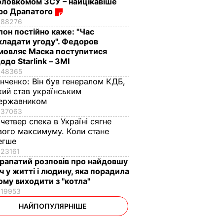
оловкомом ЗСУ – найцікавіше
ро Драпатого
88276
Ілон постійно каже: "Час
кладати угоду". Федоров
мовляє Маска поступитися
одо Starlink – ЗМІ
48365
інченко:
Він був генералом КДБ,
кий став українським
ержавником
37063
 четвер спека в Україні сягне
вого максимуму. Коли стане
егше
23161
рапатий розповів про найдовшу
іч у житті і людину, яка порадила
ому виходити з "котла"
19953
НАЙПОПУЛЯРНІШЕ