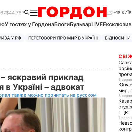
.67
$44.76
+18 КИЇВ
'ю
У гостях у Гордона
Блоги
Бульвар
LIVE
Ексклюзи
РИЗА У РФ
ПЕРЕГОВОРИ ПРО МИР В УКРАЇНІ
ВІДНОСИНИ
СВІЖ
Саака
росій
проб
– яскравий приклад
8 серпн
Юнус
я в Україні – адвокат
мир, 
риал также можно прочитать на русском
8 серпн
Казар
студе
ТЦК
7 серпн
Невз
контр