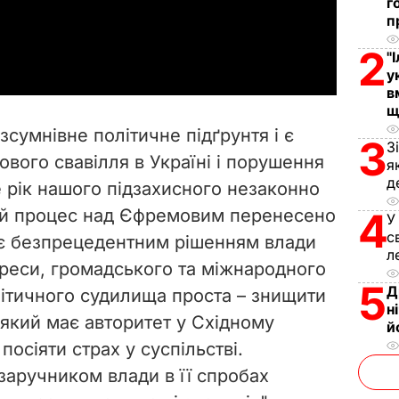
г
п
a
2
"
y
у
в
V
щ
сумнівне політичне підґрунтя і є
3
З
i
вого свавілля в Україні і порушення
я
д
е рік нашого підзахисного незаконно
d
ий процес над Єфремовим перенесено
4
У
e
с
о є безпрецедентним рішенням влади
л
преси, громадського та міжнародного
o
5
Д
ітичного судилища проста – знищити
н
 який має авторитет у Східному
й
 посіяти страх у суспільстві.
аручником влади в її спробах