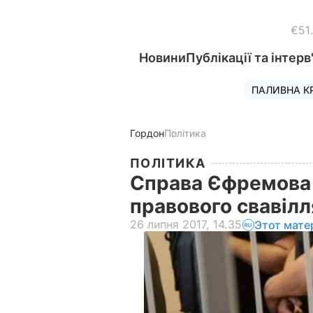
€51
Новини
Публікації та інтерв
ПАЛИВНА К
Гордон
Політика
ПОЛІТИКА
Справа Єфремова 
правового свавілл
26 липня 2017, 14.35
Этот мате