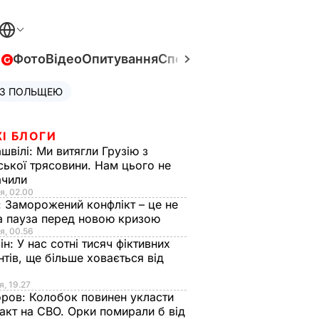
в
Фото
Відео
Опитування
Спецпроєкти
Війна в Укра
 З ПОЛЬЩЕЮ
І БЛОГИ
швілі:
Ми витягли Грузію з
ської трясовини. Нам цього не
ачили
я, 02.00
:
Заморожений конфлікт – це не
а пауза перед новою кризою
я, 00.56
ін:
У нас сотні тисяч фіктивних
нтів, ще більше ховається від
я, 19.27
оров:
Колобок повинен укласти
акт на СВО. Орки помирали б від