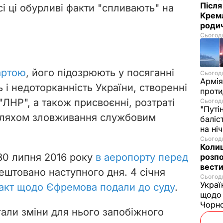
Після
сі ці обурливі факти "спливають" на
Кремл
родич
Сьогодн
артою
, його підозрюють у посяганні
Сьогодн
Армія
ь і недоторканність України, створенні
проти
"ЛНР", а також присвоєнні, розтраті
Сьогодн
"Путі
шляхом зловживання службовим
баліс
на ні
Сьогодн
Колиш
30 липня 2016 року
в аеропорту перед
розпо
вести
рештовано наступного дня. 4 січня
Сьогодн
Украї
акт щодо Єфремова подали до суду
.
щодо 
Чорн
али зміни для нього запобіжного