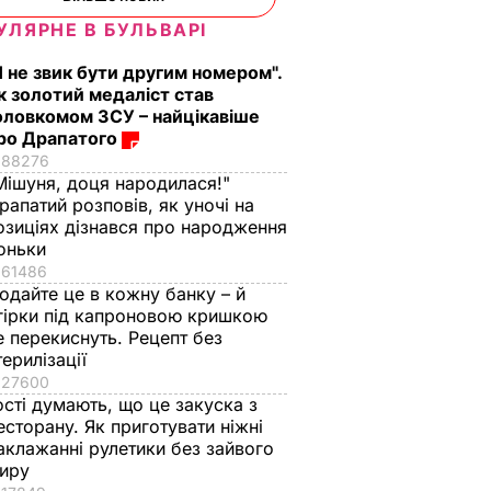
УЛЯРНЕ В БУЛЬВАРІ
Я не звик бути другим номером".
к золотий медаліст став
оловкомом ЗСУ – найцікавіше
ро Драпатого
88276
Мішуня, доця народилася!"
рапатий розповів, як уночі на
озиціях дізнався про народження
оньки
61486
одайте це в кожну банку – й
гірки під капроновою кришкою
е перекиснуть. Рецепт без
терилізації
27600
ості думають, що це закуска з
есторану. Як приготувати ніжні
аклажанні рулетики без зайвого
иру