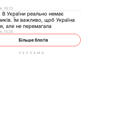
я
я, 16.13
:
В України реально немає
иків. Їм важливо, щоб Україна
я, але не перемагала
я, 15.25
Більше блогів
РЕКЛАМА