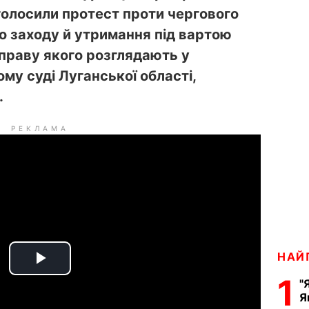
олосили протест проти чергового
 заходу й утримання під вартою
праву якого розглядають у
му суді Луганської області,
.
РЕКЛАМА
НАЙ
P
1
"
Я
l