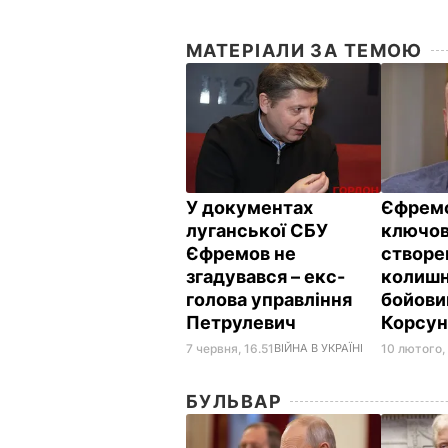
МАТЕРІАЛИ ЗА ТЕМОЮ
У документах
Єфремо
луганської СБУ
ключово
Єфремов не
створен
згадувався – екс-
колишн
голова управління
бойови
Петрулевич
Корсу
7 червня, 16.51
ВІЙНА В УКРАЇНІ
10 лютого,
БУЛЬВАР