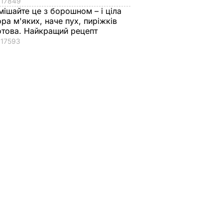
17849
мішайте це з борошном – і ціла
ора м'яких, наче пух, пиріжків
отова. Найкращий рецепт
17593