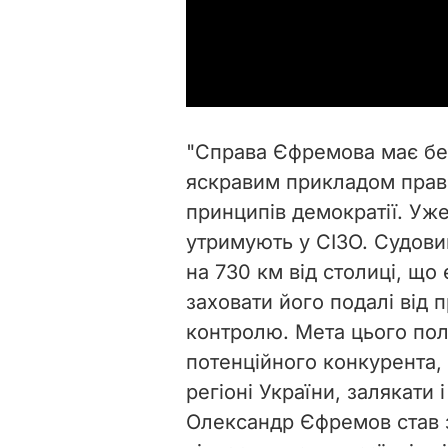
"Справа Єфремова має без
яскравим прикладом право
принципів демократії. Уж
утримують у СІЗО. Судов
на 730 км від столиці, щ
заховати його подалі від 
контролю. Мета цього пол
потенційного конкурента,
регіоні України, залякати і
Олександр Єфремов став з