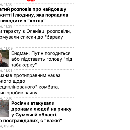
і, 11.50
тий розповів про найдовшу
 житті і людину, яка порадила
виходити з "котла"
і, 11.29
и теракту в Оленівці розповіли,
рмували списки до "бараку
і, 11.09
Ейдман:
Путін погодиться
або підставить голову "під
табакерку"
і, 11.01
изнав протиправним наказ
ького щодо
сциплінованого" комбата.
олови
ин зробив заяву
онії в
і, 10.16
Росіяни атакували
ій
дронами людей на ринку
или у
у Сумській області.
БУ
о постраждалих, є "важкі"
ТИКА
і, 09.49