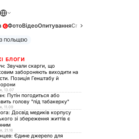
в
Фото
Відео
Опитування
Спецпроєкти
Війна в Укр
 З ПОЛЬЩЕЮ
ЖІ БЛОГИ
ун:
Звучали скарги, що
ковим забороняють виходити на
сти. Позиція Генштабу й
борони
я, 13.07
ан:
Путін погодиться або
авить голову "під табакерку"
я, 11.09
нога:
Досвід медиків корпусу
ького зі збереження життів є
інним
я, 21.16
нцев:
Єдине джерело для