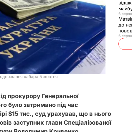
відшк
майбу
6 серпн
Матві
до не
повод
6 серпн
 одержання хабара 5 жовтня
ід прокурору Генеральної
го було затримано під час
і $15 тис., суд урахував, що в нього
повів заступник глави Спеціалізованої
тури Володимир Кривенко.