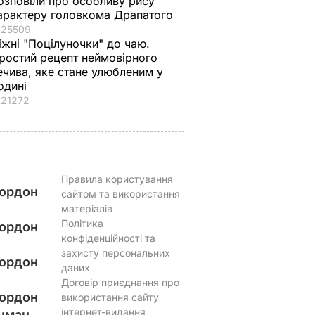
озповіли про особливу рису
арактеру головкома Драпатого
25509
іжні "Поцілуночки" до чаю.
ростий рецепт неймовірного
ечива, яке стане улюбленим у
одині
21272
Правила користування
ордон
сайтом та використання
матеріалів
Політика
ордон
конфіденційності та
захисту персональних
ордон
даних
Договір приєднання про
ордон
використання сайту
інтернет-видання
цман