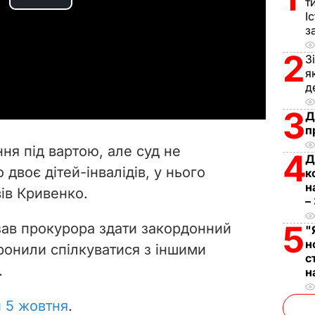
т
P
І
з
l
2
З
a
я
д
y
3
Д
п
V
ня під вартою, але суд не
4
Д
i
двоє дітей-інвалідів, у нього
к
н
вів Кривенко.
d
–
e
5
язав прокурора здати закордонний
"
н
ронили спілкуватися з іншими
o
с
.
н
 5 жовтня
.