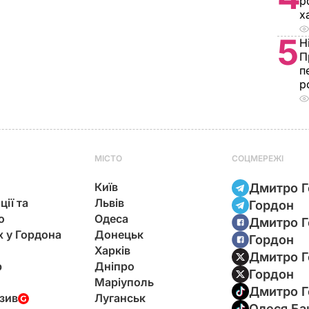
р
х
5
Н
П
п
р
МІСТО
СОЦМЕРЕЖІ
Київ
Дмитро Г
ції та
Львів
Гордон
ю
Одеса
Дмитро Г
х у Гордона
Донецьк
Гордон
Харків
Дмитро Г
р
Дніпро
Гордон
Маріуполь
Дмитро Г
зив
Луганськ
Олеся Ба