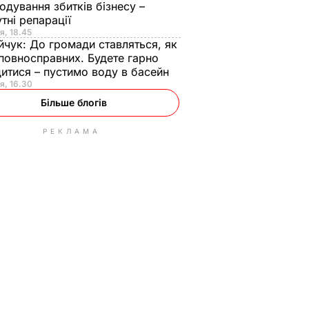
одування збитків бізнесу –
тні репарації
я, 18.45
йчук:
До громади ставляться, як
повносправних. Будете гарно
итися – пустимо воду в басейн
я, 16.30
Більше блогів
РЕКЛАМА