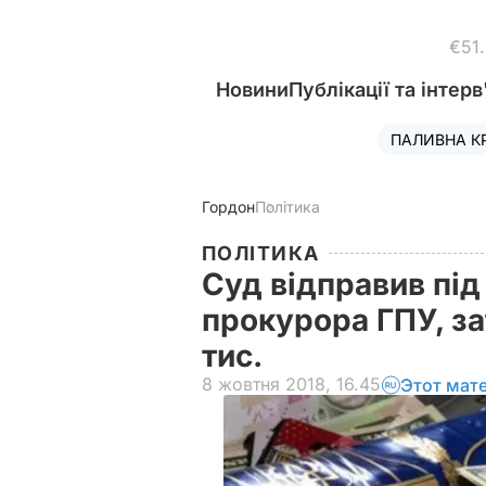
€51
Новини
Публікації та інтерв
ПАЛИВНА К
Гордон
Політика
ПОЛІТИКА
Суд відправив пі
прокурора ГПУ, за
тис.
8 жовтня 2018, 16.45
Этот мат