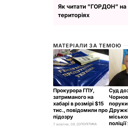
Як читати ”ГОРДОН” на
територіях
МАТЕРІАЛИ ЗА ТЕМОЮ
Прокурора ГПУ,
Суд до
затриманого на
Чорнов
хабарі в розмірі $15
поруки
тис., повідомили про
Дружкі
підозру
місько
поліці
7 жовтня, 09.20
ПОЛІТИКА