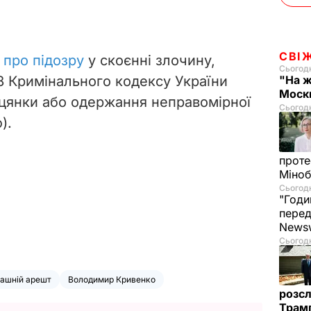
СВІ
 про підозру
у скоєнні злочину,
Сьогодн
68 Кримінального кодексу України
"На ж
Москв
біцянки або одержання неправомірної
Сьогодн
).
проте
Міно
Сьогодн
"Годи
перед
News
Сьогодн
ашній арешт
Володимир Кривенко
розсл
Трамп