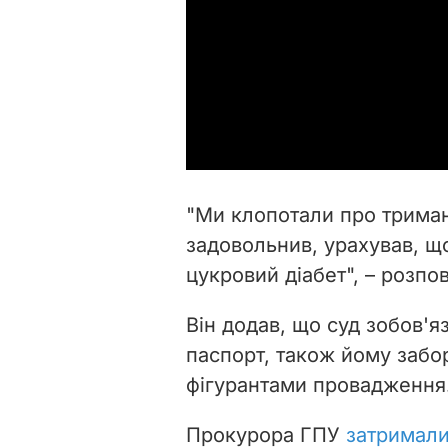
"Ми клопотали про триман
задовольнив, урахував, що 
цукровий діабет", – розпо
Він додав, що суд зобов'
паспорт, також йому забо
фігурантами провадження
Прокурора ГПУ
затримали