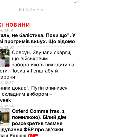
РЕКЛАМА
ЖІ НОВИНИ
і, 13.19
аль, не балістика. Поки що". У
і прогримів вибух. Що відомо
і, 13.07
Совсун:
Звучали скарги,
що військовим
забороняють виходити на
сти. Позиція Генштабу й
борони
і, 12.37
нник цокає". Путін опинився
 складним вибором –
week
і, 12.24
Oxferd Comma (так, з
помилкою). Білий дім
розсекретив таємне
ідування ФБР про зв'язки
а з Росією