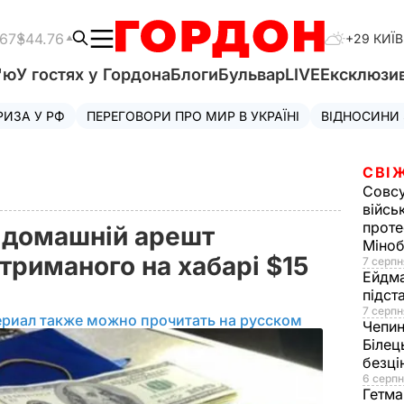
.67
$44.76
+29 КИЇВ
'ю
У гостях у Гордона
Блоги
Бульвар
LIVE
Ексклюзи
РИЗА У РФ
ПЕРЕГОВОРИ ПРО МИР В УКРАЇНІ
ВІДНОСИНИ
СВІ
Совс
війсь
проте
д домашній арешт
Міно
триманого на хабарі $15
7 серпн
Ейдм
підст
7 серпн
ериал также можно прочитать на русском
Чепи
Білец
безц
6 серпн
Гетма