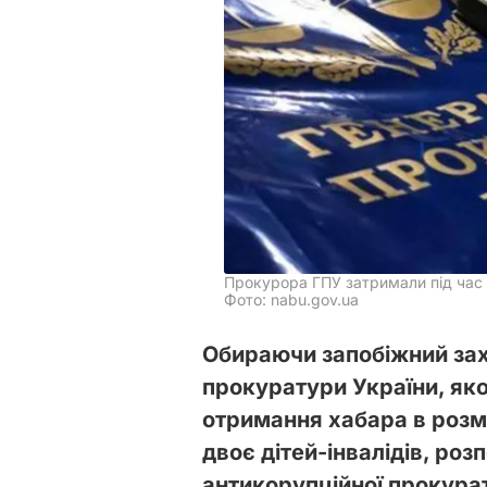
Прокурора ГПУ затримали під час
Фото: nabu.gov.ua
Обираючи запобіжний зах
прокуратури України, яко
отримання хабара в розмір
двоє дітей-інвалідів, роз
антикорупційної прокура