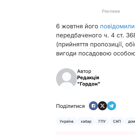
6 жовтня його
повідомили
передбаченого ч. 4 ст. 3
(прийняття пропозиції, о
вигоди посадовою особою
Автор
Редакція
"Гордон"
Поділитися
Україна
хабар
ГПУ
САП
дом