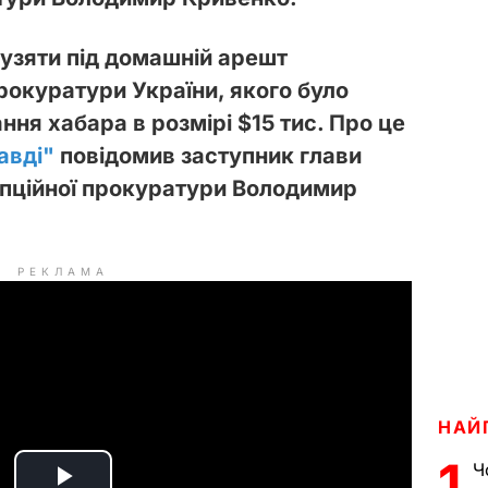
 узяти під домашній арешт
рокуратури України, якого було
ння хабара в розмірі $15 тис. Про це
авді"
повідомив заступник глави
упційної прокуратури Володимир
РЕКЛАМА
НАЙ
1
Ч