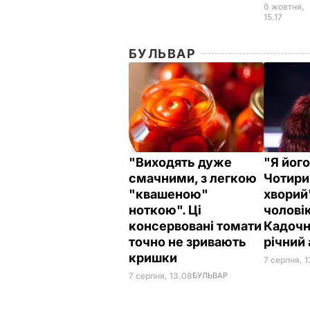
6 жовтня,
15.17
БУЛЬВАР
"Виходять дуже
"Я йог
смачними, з легкою
Чотири
"квашеною"
хворий
ноткою". Ці
чоловік
консервовані томати
Кадочн
точно не зривають
річний
кришки
7 серпня, 
7 серпня, 13.08
БУЛЬВАР