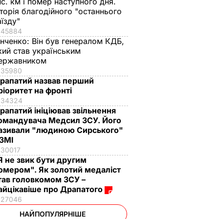
ис. км і помер наступного дня.
сторія благодійного "останнього
аїзду"
45884
інченко:
Він був генералом КДБ,
кий став українським
ержавником
35980
рапатий назвав перший
ріоритет на фронті
34324
рапатий ініціював звільнення
омандувача Медсил ЗСУ. Його
азивали "людиною Сирського"
 ЗМІ
30017
Я не звик бути другим
омером". Як золотий медаліст
тав головкомом ЗСУ –
айцікавіше про Драпатого
27046
НАЙПОПУЛЯРНІШЕ