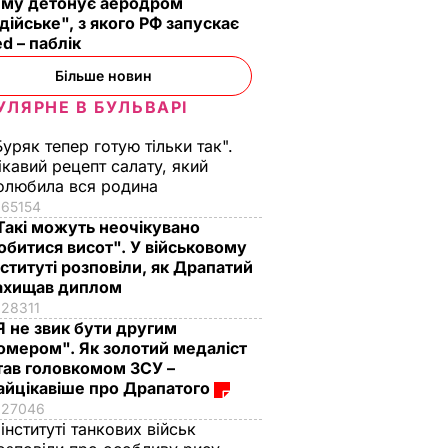
иму детонує аеродром
дійське", з якого РФ запускає
d – паблік
Більше новин
УЛЯРНЕ В БУЛЬВАРІ
Буряк тепер готую тільки так".
ікавий рецепт салату, який
олюбила вся родина
65154
Такі можуть неочікувано
"У неї сталеві
Dantes і його нова
обитися висот". У військовому
му
нерви". Драпатий –
кохана Неправда
нституті розповіли, як Драпатий
осені
вперше відверто про
зробили романтичн
ахищав диплом
а
стосунки з
фото в ліфті втрьох
28311
й змінив
дружиною
Я не звик бути другим
7 серпня, 10.20
БУЛЬВАР
омером". Як золотий медаліст
7 серпня, 11.19
БУЛЬВАР
тав головкомом ЗСУ –
АР
айцікавіше про Драпатого
27046
 інституті танкових військ