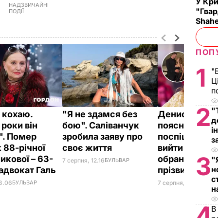
У Кр
НАДЗВИЧАЙНІ
"Гвар
ПОДІЇ
Shahe
ПОП
1
"
Ц
п
2
"
о кохаю.
"Я не здамся без
Денисенко
д
 роки він
бою". Саліванчук
пояснила, чо
і
". Помер
зробила заяву про
поспішає до 
з
 88-річної
своє життя
вийти заміж з
3
икової – 63-
обранця, яки
"
7 серпня, 12.16
БУЛЬВАР
н
 адвокат Галь
прізвище
с
13.06
БУЛЬВАР
7 серпня, 11.45
БУЛЬВ
н
4
В