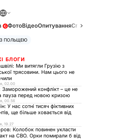
в
Фото
Відео
Опитування
Спецпроєкти
Війна в Укр
 З ПОЛЬЩЕЮ
ЖІ БЛОГИ
швілі:
Ми витягли Грузію з
ської трясовини. Нам цього не
ачили
я, 02.00
:
Заморожений конфлікт – це не
а пауза перед новою кризою
я, 00.56
ін:
У нас сотні тисяч фіктивних
нтів, ще більше ховається від
я, 19.27
оров:
Колобок повинен укласти
акт на СВО. Орки помирали б від