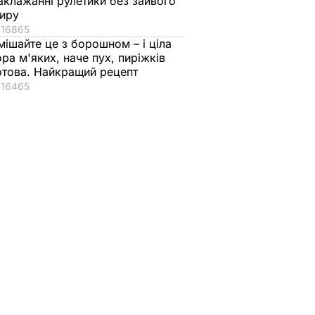
аклажанні рулетики без зайвого
иру
16865
мішайте це з борошном – і ціла
ора м'яких, наче пух, пиріжків
отова. Найкращий рецепт
16465
токо
"Дімка був наче
Гості думають, що 
нормальний, поки не
закуска з ресторану
героя
збухався". У мережу
Як приготувати ніжн
потрапили знімки
баклажанні рулети
Кабаєвої з
без зайвого жиру
ВАР
Медведєвим
7 серпня, 20.16
БУЛЬВАР
7 серпня, 20.39
БУЛЬВАР