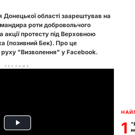
 Донецької області заарештував на
омандира роти добровольчого
а акції протесту під Верховною
а (позивний Бек). Про це
і руху "Визволення" у Facebook.
РЕКЛАМА
НАЙ
1
"
P
н