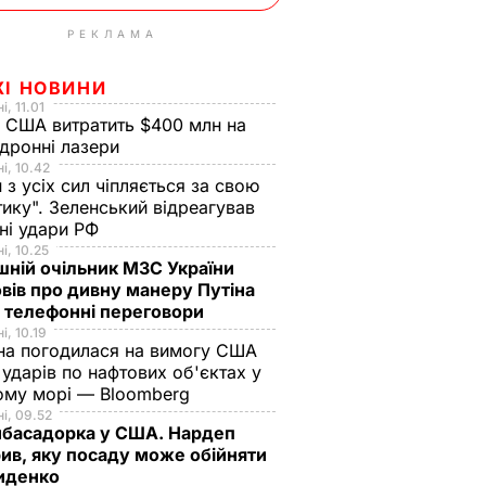
РЕКЛАМА
ЖІ НОВИНИ
і, 11.01
 США витратить $400 млн на
дронні лазери
і, 10.42
н з усіх сил чіпляється за свою
тику". Зеленський відреагував
чні удари РФ
і, 10.25
ній очільник МЗС України
вів про дивну манеру Путіна
 телефонні переговори
і, 10.19
на погодилася на вимогу США
ударів по нафтових об'єктах у
ому морі — Bloomberg
і, 09.52
мбасадорка у США. Нардеп
ив, яку посаду може обійняти
иденко