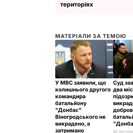
територіях
МАТЕРІАЛИ ЗА ТЕМОЮ
У МВС заявили, що
Суд за
колишнього другого
два міс
командира
підозр
батальйону
викрад
"Донбас"
добров
Віногродського не
баталь
викрадено, а
"Донб
затримано
26 листопа