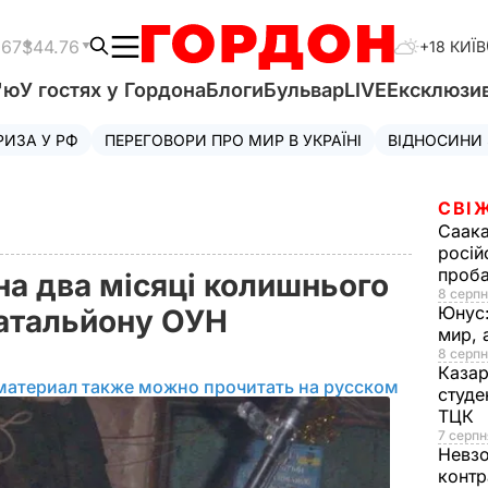
.67
$44.76
+18 КИЇВ
'ю
У гостях у Гордона
Блоги
Бульвар
LIVE
Ексклюзи
РИЗА У РФ
ПЕРЕГОВОРИ ПРО МИР В УКРАЇНІ
ВІДНОСИНИ
СВІ
Саака
росій
проб
на два місяці колишнього
8 серпн
Юнус
атальйону ОУН
мир, 
8 серпн
Казар
материал также можно прочитать на русском
студе
ТЦК
7 серпн
Невз
контр