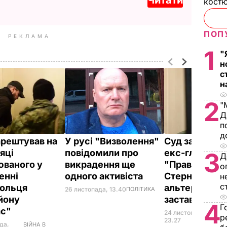
костю
ПОП
РЕКЛАМА
1
"
н
с
н
2
"
Д
п
д
арештував на
У русі "Визволення"
Суд заарешту
яці
повідомили про
екс-главу од
3
Д
юваного у
викрадення ще
"Правого сек
о
енні
одного активіста
Стерненка з
н
с
ольця
альтернатив
26 листопада, 13.40
ПОЛІТИКА
йону
застави 608 т
4
Г
ас"
24 листопада,
НАД
р
ПОД
23.27
да,
ВІЙНА В