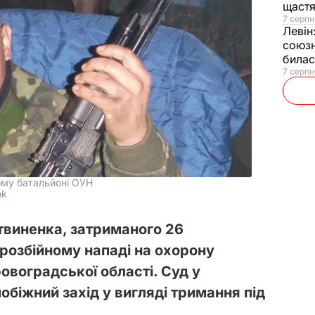
щаст
7 серпн
Левін
союзн
билас
7 серпн
му батальйоні ОУН
ok
виненка, затриманого 26
розбійному нападі на охорону
овоградської області. Суд у
обіжний захід у вигляді тримання під