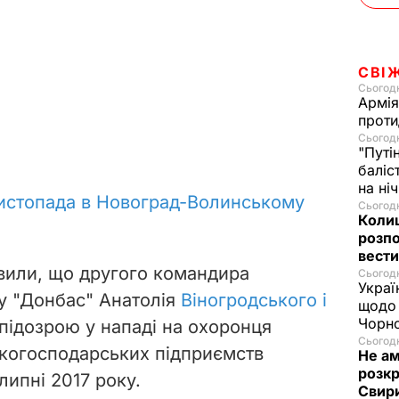
СВІ
Сьогодн
Армія
проти
Сьогодн
"Путі
баліс
на ні
листопада в Новоград-Волинському
Сьогодн
Колиш
розпо
вести
явили, що другого командира
Сьогодн
Украї
у "Донбас" Анатолія
Віногродського і
щодо 
Чорн
 підозрою у нападі на охоронця
Сьогодн
ькогосподарських підприємств
Не а
розкр
липні 2017 року.
Свир