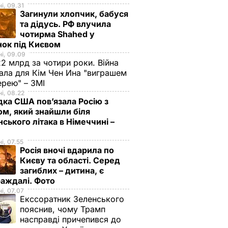
і, 09.31
Загинули хлопчик, бабуся
та дідусь. РФ влучила
чотирма Shahed у
нок під Києвом
і, 09.09
2 млрд за чотири роки. Війна
ала для Кім Чен Ина "виграшем
ерею" – ЗМІ
і, 08.22
дка США пов’язала Росію з
м, який знайшли біля
нського літака в Німеччині –
і, 07.55
Росія вночі вдарила по
Києву та області. Серед
загиблих – дитина, є
раждалі. Фото
і, 07.07
Екссоратник Зеленського
пояснив, чому Трамп
насправді причепився до