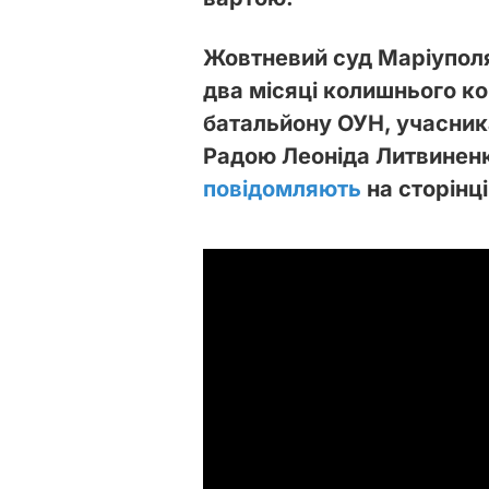
Жовтневий суд Маріуполя
два місяці колишнього к
батальйону ОУН, учасник
Радою Леоніда Литвиненк
повідомляють
на сторінц