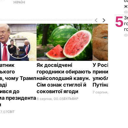
б
УКРАЇНІ
ж
5
З
г
г
атник
Як досвідчені
У Росії жорс
ького
городники обирають
принизили
в, чому Трамп
найсолодший кавун.
улюбленого 
вді
Сім ознак стиглої й
Путіна
ився до
соковитої ягоди
7 серпня, 23.42
БУЛЬ
а президента
8 серпня, 00.05
БУЛЬВАР
и
07.07
СВІТ