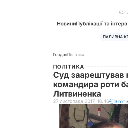
€51
Новини
Публікації та інтерв
ПАЛИВНА К
Гордон
Політика
ПОЛІТИКА
Суд заарештував 
командира роти б
Литвиненка
27 листопада 2017, 18.46
Этот 