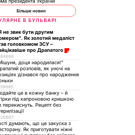
ма президента України
Більше новин
УЛЯРНЕ В БУЛЬВАРІ
Я не звик бути другим
омером". Як золотий медаліст
тав головкомом ЗСУ –
айцікавіше про Драпатого
84866
Мішуня, доця народилася!"
рапатий розповів, як уночі на
озиціях дізнався про народження
оньки
вав
59685
еського
одайте це в кожну банку – й
тору"
гірки під капроновою кришкою
е перекиснуть. Рецепт без
терилізації
ою
26667
ис. грн
ості думають, що це закуска з
ЗВИЧАЙНІ
есторану. Як приготувати ніжні
ІЇ