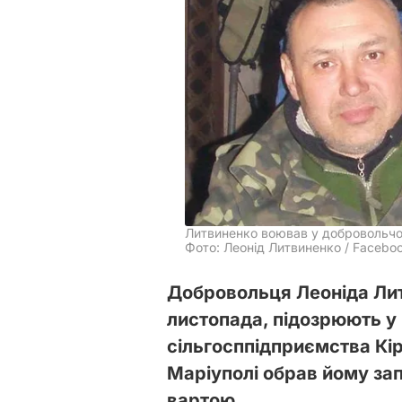
Литвиненко воював у добровольчо
Фото: Леонід Литвиненко / Facebo
Добровольця Леоніда Лит
листопада, підозрюють у 
сільгосппідприємства Кір
Маріуполі обрав йому зап
вартою.