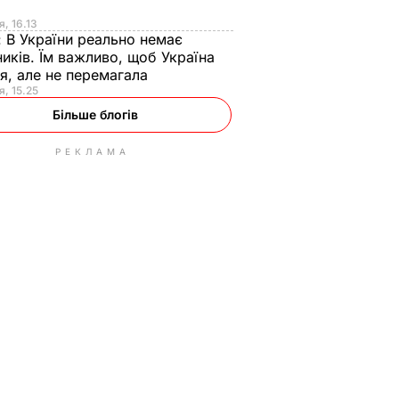
я
я, 16.13
:
В України реально немає
иків. Їм важливо, щоб Україна
я, але не перемагала
я, 15.25
Більше блогів
РЕКЛАМА