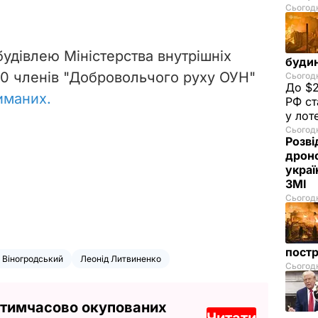
Сьогодн
будівлею Міністерства внутрішніх
буди
20 членів "Добровольчого руху ОУН"
Сьогодн
До $2
иманих.
РФ ст
у лот
Сьогодн
Розві
дроно
украї
ЗМІ
Сьогодн
пост
 Віногродський
Леонід Литвиненко
Сьогодн
 тимчасово окупованих
Читати