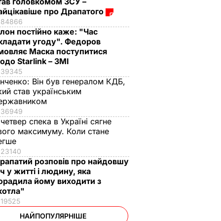
тав головкомом ЗСУ –
айцікавіше про Драпатого
84866
Ілон постійно каже: "Час
кладати угоду". Федоров
мовляє Маска поступитися
одо Starlink – ЗМІ
39345
інченко:
Він був генералом КДБ,
кий став українським
ержавником
36949
 четвер спека в Україні сягне
вого максимуму. Коли стане
егше
23140
рапатий розповів про найдовшу
іч у житті і людину, яка
орадила йому виходити з
котла"
19525
НАЙПОПУЛЯРНІШЕ