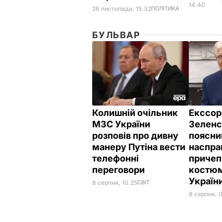
14.40
26 листопада, 15.32
ПОЛІТИКА
БУЛЬВАР
Колишній очільник
Екссор
МЗС України
Зеленс
розповів про дивну
поясни
манеру Путіна вести
наспра
телефонні
причеп
переговори
костюм
Україн
8 серпня, 10.25
СВІТ
8 серпня, 