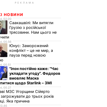
РЕКЛАМА
ЖІ НОВИНИ
і, 02.00
Саакашвілі:
Ми витягли
Грузію з російської
трясовини. Нам цього не
ачили
і, 00.56
Юнус:
Заморожений
конфлікт – це не мир, а
пауза перед новою
ою
і, 00.51
"Ілон постійно каже: "Час
укладати угоду". Федоров
вмовляє Маска
питися щодо Starlink – ЗМІ
і, 00.27
аві МЗС Угорщини Сійярто
загрожувати до трьох років
иці. Яка причина
23.46