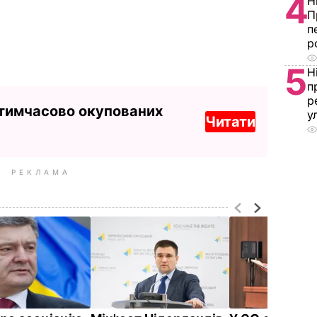
4
Н
П
п
р
5
Н
п
р
у
 тимчасово окупованих
Читати
РЕКЛАМА