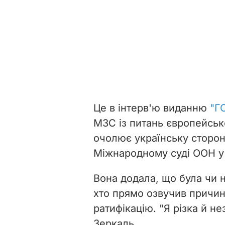
Це в інтерв'ю виданню
"Г
МЗС із питань європейсько
очолює українську сторону
Міжнародному суді ООН у 
Вона додала, що була чи 
хто прямо озвучив причин
ратифікацію. "Я різка й н
Зеркаль.