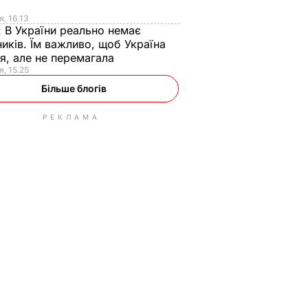
я
я, 16.13
:
В України реально немає
иків. Їм важливо, щоб Україна
я, але не перемагала
я, 15.25
Більше блогів
РЕКЛАМА