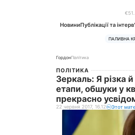
€51
Новини
Публікації та інтерв
ПАЛИВНА К
Гордон
Політика
ПОЛІТИКА
Зеркаль: Я різка й
етапи, обшуки у к
прекрасно усвідо
22 червня 2017, 16.12
Этот мат