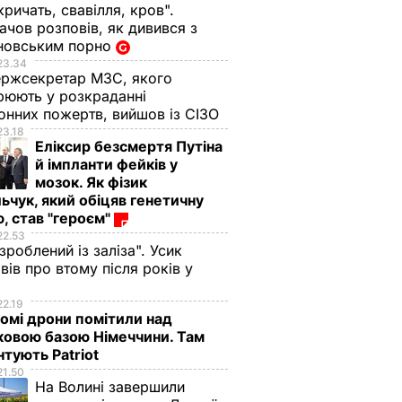
кричать, свавілля, кров".
чов розповів, як дивився з
новським порно
23.34
ржсекретар МЗС, якого
рюють у розкраданні
онних пожертв, вийшов із СІЗО
23.18
Еліксир безсмертя Путіна
й імпланти фейків у
мозок. Як фізик
ьчук, який обіцяв генетичну
, став "героєм"
22.53
 зроблений із заліза". Усик
вів про втому після років у
і
22.19
омі дрони помітили над
ковою базою Німеччини. Там
тують Patriot
21.50
На Волині завершили