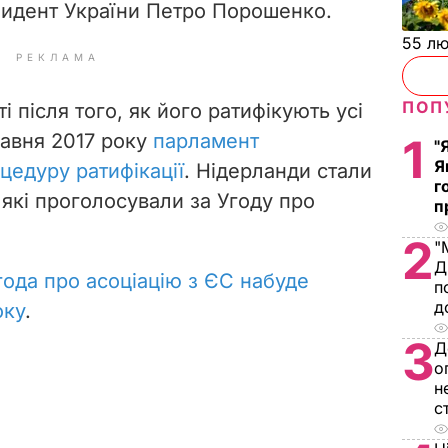
ваних. Того ж дня текст про
зидент України Петро Порошенко.
55 л
РЕКЛАМА
ПОП
 після того, як його ратифікують усі
1
"
равня 2017 року
парламент
Я
г
цедуру ратифікації
. Нідерланди стали
п
 які проголосували за Угоду про
2
"
Д
п
года про асоціацію з ЄС набуде
д
оку
.
3
Д
о
н
с