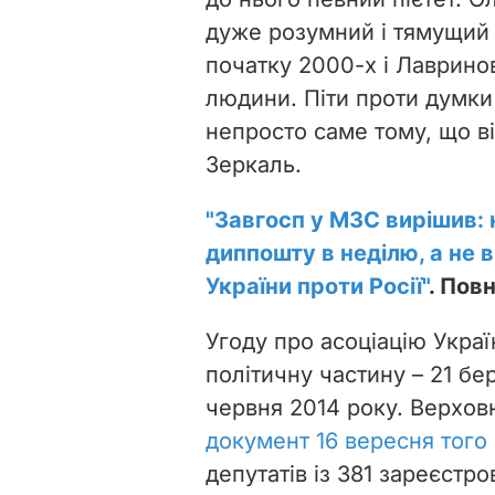
до нього певний пієтет. 
дуже розумний і тямущий
початку 2000-х і Лавринов
людини. Піти проти думки
непросто саме тому, що ві
Зеркаль.
"Завгосп у МЗС вирішив:
диппошту в неділю, а не в
України проти Росії"
. Пов
Угоду про асоціацію Украї
політичну частину – 21 бе
червня 2014 року. Верхов
документ 16 вересня того