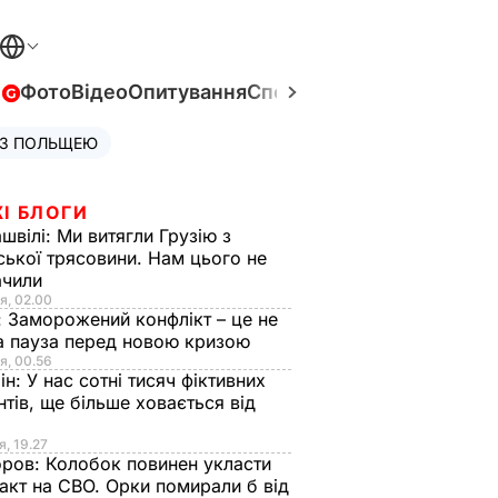
в
Фото
Відео
Опитування
Спецпроєкти
Війна в Укра
 З ПОЛЬЩЕЮ
І БЛОГИ
швілі:
Ми витягли Грузію з
ської трясовини. Нам цього не
ачили
я, 02.00
:
Заморожений конфлікт – це не
а пауза перед новою кризою
я, 00.56
ін:
У нас сотні тисяч фіктивних
нтів, ще більше ховається від
я, 19.27
оров:
Колобок повинен укласти
акт на СВО. Орки помирали б від