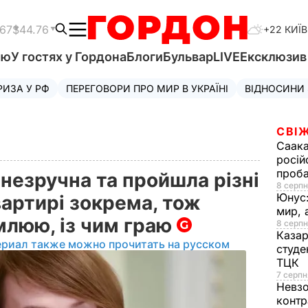
.67
$44.76
+22 КИЇВ
'ю
У гостях у Гордона
Блоги
Бульвар
LIVE
Ексклюзи
РИЗА У РФ
ПЕРЕГОВОРИ ПРО МИР В УКРАЇНІ
ВІДНОСИНИ
СВІЖ
Саака
росій
проб
 незручна та пройшла різні
8 серпн
Юнус
вартирі зокрема, тож
мир, 
млюю, із чим граю
8 серпн
Казар
ериал также можно прочитать на русском
студе
ТЦК
7 серпн
Невз
контр