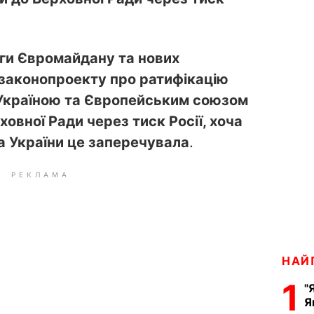
оги Євромайдану та нових
 законопроекту про ратифікацію
 Україною та Європейським союзом
ховної Ради через тиск Росії, хоча
а України це заперечувала
.
РЕКЛАМА
НАЙ
1
"
Я