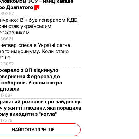
оловкомом ЗСУ – найцікавіше
ро Драпатого
69367
інченко:
Він був генералом КДБ,
кий став українським
ержавником
36621
 четвер спека в Україні сягне
вого максимуму. Коли стане
егше
23052
жерело з ОП відкинуло
овернення Федорова до
іноборони. У ексміністра
ідповіли
17687
рапатий розповів про найдовшу
іч у житті і людину, яка порадила
ому виходити з "котла"
17379
НАЙПОПУЛЯРНІШЕ