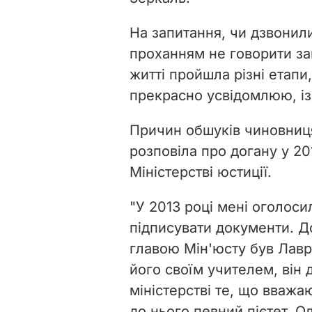
На запитання, чи дзвонили
проханням не говорити зай
житті пройшла різні етапи
прекрасно усвідомлюю, із
Причин обшуків чиновниця
розповіла про догану у 20
Міністерстві юстиції.
"У 2013 році мені оголоси
підписувати документи. Дог
главою Мін'юсту був Лав
його своїм учителем, він 
міністерстві те, що вважа