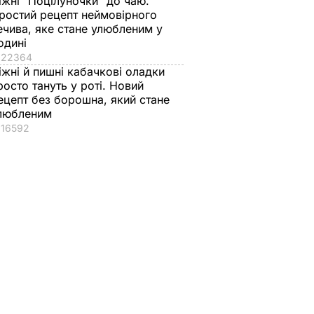
іжні "Поцілуночки" до чаю.
ростий рецепт неймовірного
ечива, яке стане улюбленим у
одині
22364
іжні й пишні кабачкові оладки
росто тануть у роті. Новий
ецепт без борошна, який стане
любленим
16592