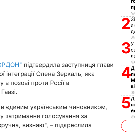
г
п
2
З
я
д
3
У
с
л
ОРДОН"
підтвердила заступниця глави
4
Д
ї інтеграції Олена Зеркаль, яка
п
М
 в позові проти Росії в
в
Гаазі.
5
Д
н
не єдиним українським чиновником,
й
у затримання голосування за
езручна, визнаю", – підкреслила