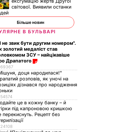
ексгумацію жертв Другої
світової. Виявили останки
юдей
Більше новин
УЛЯРНЕ В БУЛЬВАРІ
Я не звик бути другим номером".
к золотий медаліст став
оловкомом ЗСУ – найцікавіше
ро Драпатого
69367
Мішуня, доця народилася!"
рапатий розповів, як уночі на
озиціях дізнався про народження
оньки
54574
одайте це в кожну банку – й
гірки під капроновою кришкою
е перекиснуть. Рецепт без
терилізації
24108