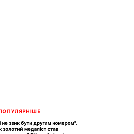
ПОПУЛЯРНІШЕ
Я не звик бути другим номером".
к золотий медаліст став