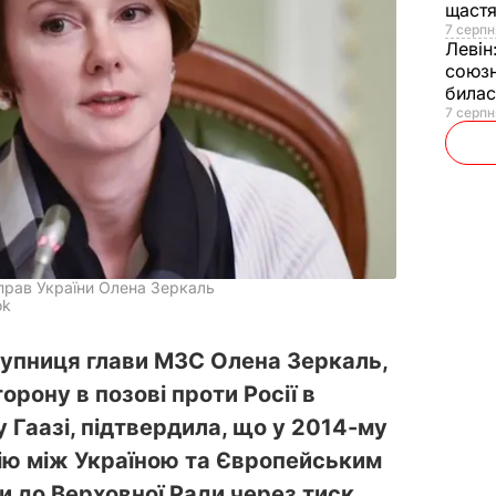
щаст
7 серпн
Левін
союзн
билас
7 серпн
прав України Олена Зеркаль
ok
упниця глави МЗС Олена Зеркаль,
орону в позові проти Росії в
 Гаазі, підтвердила, що у 2014-му
цію між Україною та Європейським
и до Верховної Ради через тиск