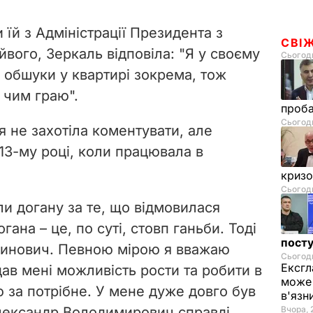
 їй з Адміністрації Президента з
СВІ
вого, Зеркаль відповіла: "Я у своєму
Сьогодн
, обшуки у квартирі зокрема, тож
 чим граю".
проб
Сьогодн
 не захотіла коментувати, але
13-му році, коли працювала в
криз
Сьогодн
ли догану за те, що відмовилася
ана – це, по суті, стовп ганьби. Тоді
посту
Сьогодн
ринович. Певною мірою я вважаю
Ексгл
може 
дав мені можливість рости та робити в
в'язн
ю за потрібне. У мене дуже довго був
Вчора, 