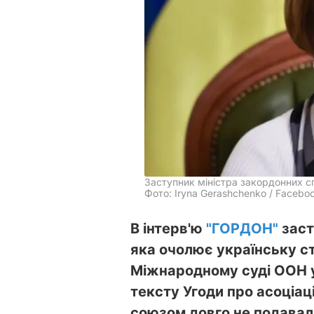
Заступник міністра закордонних с
Фото: Iryna Gerashchenko / Facebo
В інтерв'ю
"ГОРДОН"
заст
яка очолює українську ст
Міжнародному суді ООН у
тексту Угоди про асоціа
союзом довго не подавал