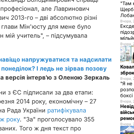
"Там 
Олександр Володимирович справді
Щерба
 професіонал, але Лавринович
Лоба
Вчора, 
ич 2013-го – дві абсолютно різні
Ексде
 глави Мін'юсту для мене було
підоз
мільй
н мій учитель", – підсумувала
Вчора, 
 навіщо напружуватися та надсилати
Ковал
зброю
 понеділок? І ледь не зірвав позову
Вчора, 
на версія інтерв'ю з Оленою Зеркаль
"Я не
розпо
бокс
ни з ЄС підписали за два етапи:
Вчора, 
Невід
резня 2014 року, економічну – 27
війсь
на Рада України
ратифікувала
ремон
 ж року
. "За" проголосувало 355
Вчора, 