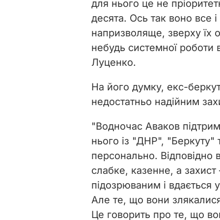
для нього це не пріоритет
десята. Ось так воно все і
напризволяще, зверху їх о
небудь системної роботи в
Луценко.
На його думку, екс-беркуті
недостатньо надійним захи
"Водночас Аваков підтриму
нього із "ДНР", "Беркуту"
персонально. Відповідно 
слабке, казенне, а захист
підозрюваним і вдається у
Але те, що вони злякалися
Це говорить про те, що в