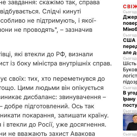
не завдання: скажімо так, справа
СВІ
 відбувається. Слідчі кинуті
Сьогодн
Джере
собливо не підтримують, і якої-
пове
они не проводять", – зазначив
Міноб
Сьогодн
США з
перед
але д
вці, які
втекли до РФ,
визнали
Сьогодн
ст із боку міністра внутрішніх справ.
Шість
Буков
логіс
є своїх: тих, хто переметнувся до
підо
 тощо. Цими людьми він опікується
Сьогодн
В уго
виникає дисбаланс: звинувачення –
Ірану
посту
 – добре підготовлений. Ось так
Сьогодн
никати покарання, залишати країну.
 і втекли до Росії, уже досягнення.
они не вважають захист Авакова
Сьогодн