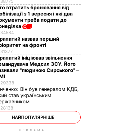
38775
то втратить бронювання від
обілізації з 1 вересня і які два
окументи треба подати до
онеділка
34584
рапатий назвав перший
ріоритет на фронті
31377
рапатий ініціював звільнення
омандувача Медсил ЗСУ. Його
азивали "людиною Сирського" –
МІ
29338
інченко:
Він був генералом КДБ,
кий став українським
ержавником
28138
НАЙПОПУЛЯРНІШЕ
РЕКЛАМА