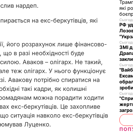
Трам
еслив нардеп.
які р
боєп
пирається на екс-беркутівців, які
Сьогодн
РФ уд
Лозов
"Укрз
Сьогодн
ії, його розрахунок лише фінансово-
ЗМІ д
, що в разі необхідності буде
Драпа
закли
 силою. Аваков – олігарх. Не такий,
Сьогодн
"Вайб
ле теж олігарх. У нього функціонує
Ексам
узі. Авакову потрібно спиратися на
обрал
зроби
бхідні такі кадри, як колишні
Сьогодн
 громадянам можна порадити ходити
"Спри
жертв
авах екс-беркутівців. Це захопливе
загро
що ситуація навколо екс-беркутівців
езюмував Луценко.
ПОП