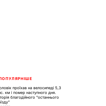
ПОПУЛЯРНІШЕ
оловік проїхав на велосипеді 5,3
ис. км і помер наступного дня.
сторія благодійного "останнього
аїзду"