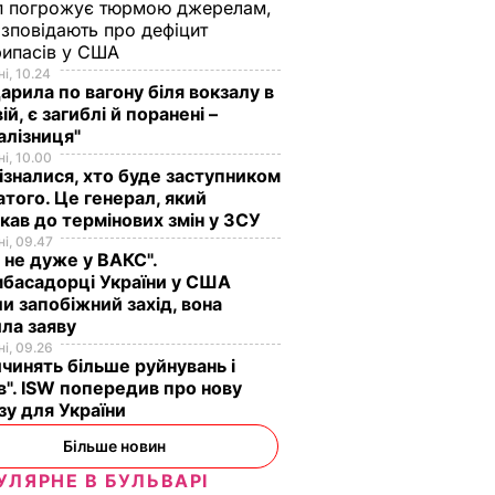
п погрожує тюрмою джерелам,
озповідають про дефіцит
рипасів у США
і, 10.24
арила по вагону біля вокзалу в
ій, є загиблі й поранені –
алізниця"
і, 10.00
ізналися, хто буде заступником
того. Це генерал, який
кав до термінових змін у ЗСУ
і, 09.47
 не дуже у ВАКС".
басадорці України у США
и запобіжний захід, вона
ла заяву
і, 09.26
чинять більше руйнувань і
". ISW попередив про нову
зу для України
Більше новин
УЛЯРНЕ В БУЛЬВАРІ