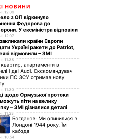
ЖІ НОВИНИ
і, 12.09
ло з ОП відкинуло
рнення Федорова до
орони. У ексміністра відповіли
і, 12.07
акликали країни Європи
ати Україні ракети до Patriot,
еякі відмовили – ЗМІ
і, 11.38
 квартир, апартаменти в
елі і дві Audi. Екскомандувач
тики ПС ЗСУ отримав нову
зру
і, 11.30
ді щодо Ормузької протоки
 можуть піти на велику
пку – ЗМІ дізналися деталі
і, 11.23
Богданов:
Ми опинилися в
Лондоні 1944 року. Їм
кабзда
і, 10.54