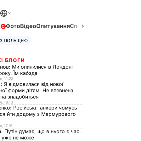
в
Фото
Відео
Опитування
Спецпроєкти
Війна в Укра
 З ПОЛЬЩЕЮ
І БЛОГИ
анов:
Ми опинилися в Лондоні
року. Їм кабзда
я, 11.23
а:
Я відмовилася від нової
ної форми дітям. Не впевнена,
на знадобиться
я, 18.13
енко:
Російські танкери чомусь
ся йти додому з Мармурового
, 17.15
а:
Путін думає, що в нього є час.
Ф уже не може