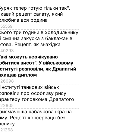
Буряк тепер готую тільки так".
ікавий рецепт салату, який
олюбила вся родина
55559
сього три години в холодильнику
 і смачна закуска з баклажанів
отова. Рецепт, як знахідка
40293
Такі можуть неочікувано
обитися висот". У військовому
нституті розповіли, як Драпатий
ахищав диплом
26098
 інституті танкових військ
озповіли про особливу рису
арактеру головкома Драпатого
22805
айсмачніша кабачкова ікра на
иму. Рецепт консервації без
аснику
21268