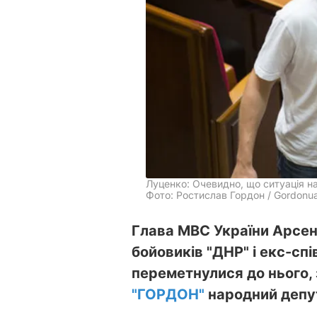
Луценко: Очевидно, що ситуація на
Фото: Ростислав Гордон / Gordonu
Глава МВС України Арсен
бойовиків "ДНР" і екс-спі
переметнулися до нього,
"ГОРДОН"
народний депут