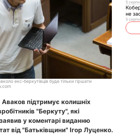
5 серпн
Кобе
не за
5 серпн
вколо екс-беркутівців буде тільки гіршати
a.com
 Аваков підтримує колишніх
вробітників "Беркуту", які
 заявив у коментарі виданню
ат від "Батьківщини" Ігор Луценко.