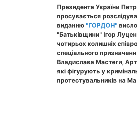
Президента України Петр
просувається розслідува
виданню
"ГОРДОН"
висло
"Батьківщини" Ігор Луцен
чотирьох колишніх співро
спеціального призначенн
Владислава Мастеги, Арте
які фігурують у криміна
протестувальників на Ма