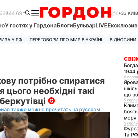
.63
$44.69
+33 КИЇВ
'ю
У гостях у Гордона
Блоги
Бульвар
LIVE
Ексклюзи
РИЗА У РФ
ПЕРЕГОВОРИ ПРО МИР В УКРАЇНІ
ВІДНОСИНИ
СВІЖ
Богд
1944 
6 серпн
кову потрібно спиратися
Яров
шкіль
я цього необхідні такі
що во
 беркутівці
5 серпн
Клим
риал также можно прочитать на русском
боять
моря
5 серпня
Фурс
Та Р