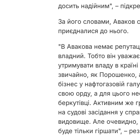
досить надійним", – підкр
За його словами, Аваков с
приєдналися до нього
.
"В Авакова немає репутац
владний. Тобто він уважає
утримувати владу в країні
звичайно, як Порошенко, а
бізнес у нафтогазовій гал
свою орду, а для цього нео
беркутівці. Активним же
на судові засідання у спр
видовище. Але очевидно, 
буде тільки гіршати", – р