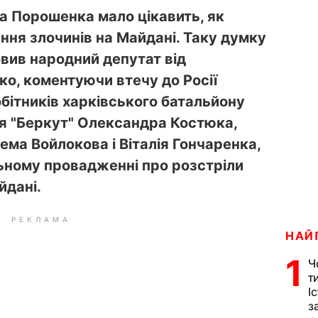
а Порошенка мало цікавить, як
ння злочинів на Майдані. Таку думку
вив народний депутат від
ко, коментуючи втечу до Росії
бітників харківського батальйону
я "Беркут" Олександра Костюка,
ма Войлокова і Віталія Гончаренка,
льному провадженні про розстріли
йдані.
РЕКЛАМА
НАЙ
1
Ч
т
І
з