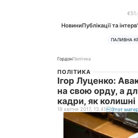
€51
Новини
Публікації та інтерв
ПАЛИВНА К
Гордон
Політика
ПОЛІТИКА
Ігор Луценко: Ава
на свою орду, а дл
кадри, як колишні
18 квітня 2017, 13.41
Этот мате