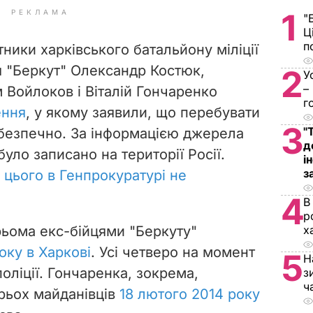
1
РЕКЛАМА
"
Ц
п
тники харківського батальйону міліції
 "Беркут" Олександр Костюк,
2
У
–
 Войлоков і Віталій Гончаренко
г
ення
, у якому заявили, що перебувати
3
"
небезпечно. За інформацією джерела
д
уло записано на території Росії.
і
з
 цього в Генпрокуратурі не
4
В
р
рьома екс-бійцями "Беркуту"
х
оку в Харкові
. Усі четверо на момент
5
Н
оліції. Гончаренка, зокрема,
з
ч
трьох майданівців
18 лютого 2014 року