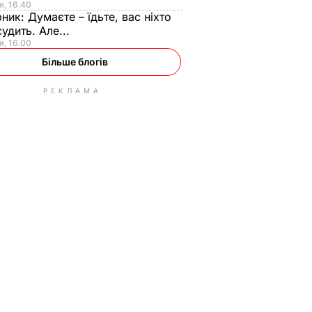
я, 16.40
рник:
Думаєте – їдьте, вас ніхто
судить. Але...
я, 16.00
Більше блогів
РЕКЛАМА