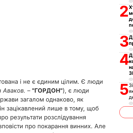
2
Х
м
д
п
3
Д
п
4
Д
к
н
З
тована і не є єдиним цілим. Є люди
5
З
 Аваков.
–
"ГОРДОН"
), є люди
я
д
ржави загалом однаково, як
ін зацікавлений лише в тому, щоб
про результати розслідування
зповісти про покарання винних. Але