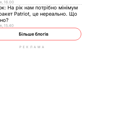
я, 16.00
юк:
На рік нам потрібно мінімум
ракет Patriot, це нереально. Що
ьно?
я, 15.40
Більше блогів
РЕКЛАМА