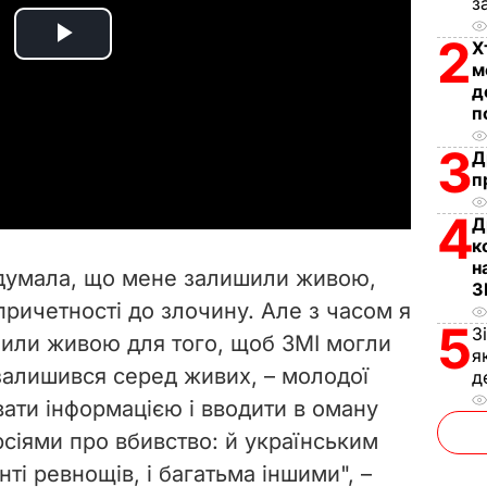
з
2
Х
P
м
д
l
п
a
3
Д
п
y
4
Д
к
V
н
о думала, що мене залишили живою,
З
i
причетності до злочину. Але з часом я
5
З
или живою для того, щоб ЗМІ могли
d
я
залишився серед живих, – молодої
д
e
вати інформацією і вводити в оману
сіями про вбивство: й українським
o
нті ревнощів, і багатьма іншими", –