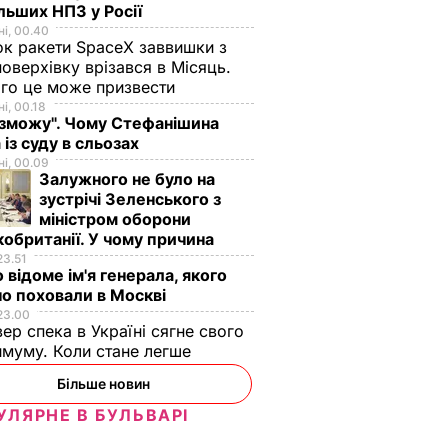
льших НПЗ у Росії
і, 00.40
к ракети SpaceX заввишки з
поверхівку врізався в Місяць.
го це може призвести
і, 00.18
 зможу". Чому Стефанішина
 із суду в сльозах
і, 00.09
Залужного не було на
зустрічі Зеленського з
міністром оборони
обританії. У чому причина
23.51
 відоме ім'я генерала, якого
о поховали в Москві
23.00
вер спека в Україні сягне свого
муму. Коли стане легше
Більше новин
УЛЯРНЕ В БУЛЬВАРІ