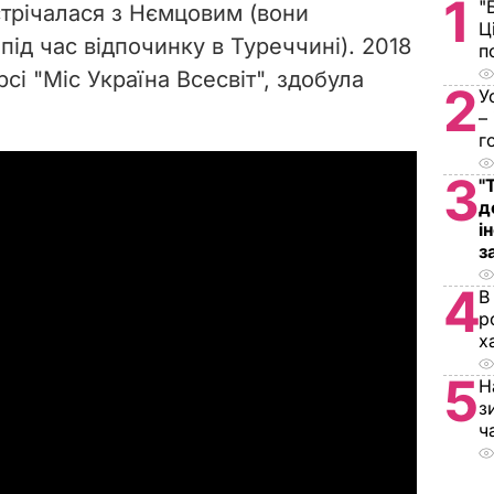
1
"
трічалася з Нємцовим (вони
Ц
ід час відпочинку в Туреччині). 2018
п
сі "Міс Україна Всесвіт", здобула
2
У
–
г
3
"
д
і
з
4
В
р
х
5
Н
з
ч