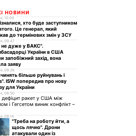
ЖІ НОВИНИ
і, 10.00
ізналися, хто буде заступником
того. Це генерал, який
кав до термінових змін у ЗСУ
і, 09.47
 не дуже у ВАКС".
басадорці України в США
и запобіжний захід, вона
ла заяву
і, 09.26
чинять більше руйнувань і
". ISW попередив про нову
зу для України
і, 08.50
 дефіцит ракет у США між
ом і Гегсетом виник конфлікт –
і, 08.14
"Треба на роботу йти, а
щось лячно". Дрони
атакували один із