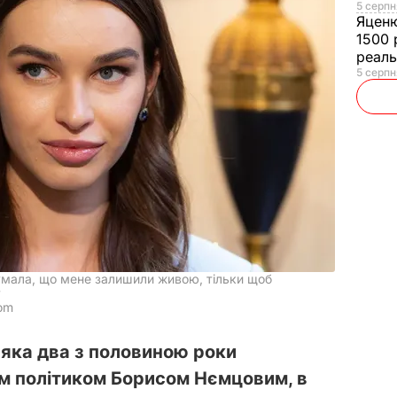
5 серпн
Яцен
1500 
реал
5 серпн
думала, що мене залишили живою, тільки щоб
у
com
 яка два з половиною роки
им політиком Борисом Нємцовим, в