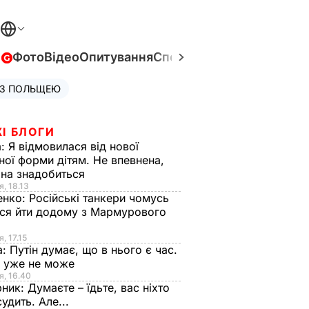
в
Фото
Відео
Опитування
Спецпроєкти
Війна в Укра
 З ПОЛЬЩЕЮ
І БЛОГИ
а:
Я відмовилася від нової
ної форми дітям. Не впевнена,
на знадобиться
я, 18.13
енко:
Російські танкери чомусь
ся йти додому з Мармурового
, 17.15
а:
Путін думає, що в нього є час.
Ф уже не може
я, 16.40
рник:
Думаєте – їдьте, вас ніхто
судить. Але...