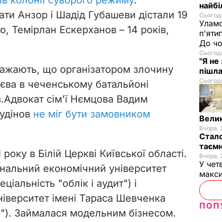
найбі
ати Анзор і Шадід Губашеви дістали 19
Сьогодн
Уламо
дно, Темірлан Ескерханов – 14 років,
п'яти
До чо
Сьогодн
"Я не
важають, що організатором злочину
пішла
Сьогодн
єва в чеченському батальйоні
.
Адвокат сім'ї Нємцова Вадим
удінов
не міг бути замовником
Велик
Вчора, 
Стало
таємн
року в Білій Церкві Київської області.
Вчора, 
У чет
ональний економічний університет
макси
ціальність "облік і аудит") і
ніверситет
імені Тараса Шевченка
ПОП
"). Займалася модельним бізнесом.