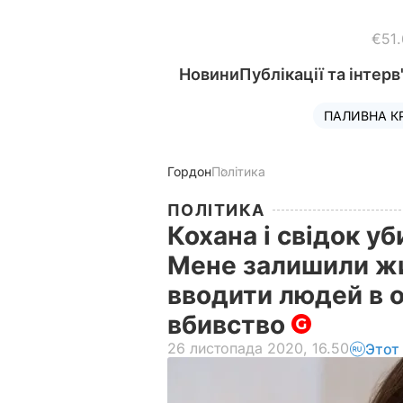
€51
Новини
Публікації та інтерв
ПАЛИВНА К
Гордон
Політика
ПОЛІТИКА
Кохана і свідок у
Мене залишили жи
вводити людей в 
вбивство
26 листопада 2020, 16.50
Этот