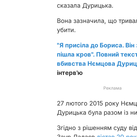
сказала Дурицька.
Вона зазначила, що трива
убити.
"Я присіла до Бориса. Він
пішла кров". Повний текст
вбивства Нємцова Дуриц
інтерв'ю
27 лютого 2015 року Нєм
Дурицька була разом із н
Згідно з рішенням суду ві
Заур Дадаєв
дістав 20 ро