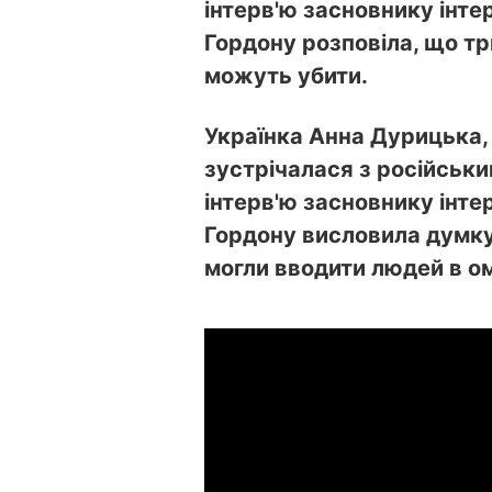
інтерв'ю засновнику інт
Гордону розповіла, що тр
можуть убити.
Українка Анна Дурицька,
зустрічалася з російськ
інтерв'ю засновнику інт
Гордону висловила думку
могли вводити людей в о