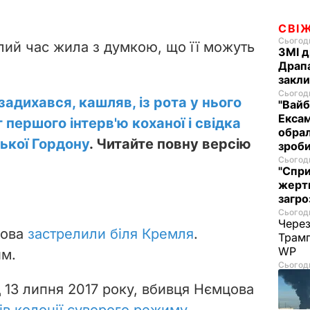
СВІ
Сьогодн
лий час жила з думкою, що її можуть
ЗМІ д
Драпа
закли
Сьогодн
 задихався, кашляв, із рота у нього
"Вайб
Ексам
 першого інтерв'ю коханої і свідка
обрал
ької Гордону
.
Читайте повну версію
зроби
Сьогодн
"Спри
жертв
загро
Сьогодн
Через
цова
застрелили біля Кремля
.
Трамп
WP
им.
Сьогодн
д 13 липня 2017 року, вбивця Нємцова
ків колонії суворого режиму
.