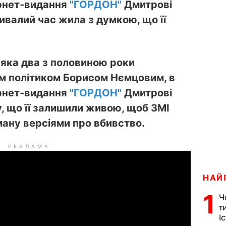
ернет-видання
"ГОРДОН"
Дмитрові
ивалий час жила з думкою, що її
 яка два з половиною роки
им політиком Борисом Нємцовим, в
ернет-видання
"ГОРДОН"
Дмитрові
, що її залишили живою, щоб ЗМІ
ману версіями про вбивство.
РЕКЛАМА
НАЙ
1
Ч
т
І