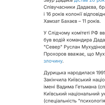
Співучасники Дадаєва, бр
і 16 років колонії відпові
Хамзат Бахаєв – 11 років.
У Слідчому комітеті РФ в
був водій командира Дада
"Север" Руслан Мухудінов
Прохоров вважає, що Мух
злочину
.
Дурицька народилася 1991 
Закінчила Київський наці
імені Вадима Гетьмана (спе
Київський національний у
(спеціальність
"психологія