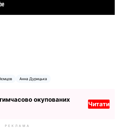
Нємцов
Анна Дурицька
 тимчасово окупованих
Читати
РЕКЛАМА