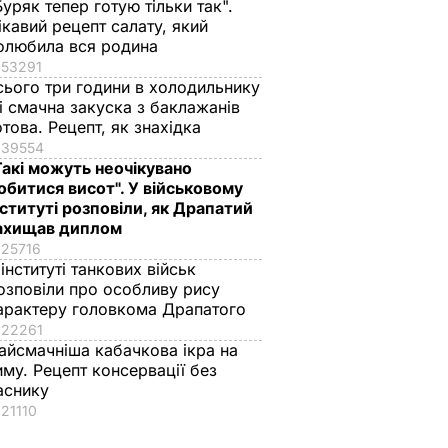
Буряк тепер готую тільки так".
ікавий рецепт салату, який
олюбила вся родина
53291
сього три години в холодильнику
 і смачна закуска з баклажанів
отова. Рецепт, як знахідка
39554
Такі можуть неочікувано
обитися висот". У військовому
нституті розповіли, як Драпатий
ахищав диплом
25716
 інституті танкових військ
озповіли про особливу рису
арактеру головкома Драпатого
22261
айсмачніша кабачкова ікра на
иму. Рецепт консервації без
аснику
21110