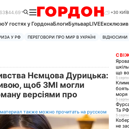
.63
$44.69
+30 КИЇВ
'ю
У гостях у Гордона
Блоги
Бульвар
LIVE
Ексклюзи
РИЗА У РФ
ПЕРЕГОВОРИ ПРО МИР В УКРАЇНІ
ВІДНОСИНИ
СВІЖ
Яров
шкіль
що во
бивства Нємцова Дурицька:
5 серпн
Клим
вою, щоб ЗМІ могли
боять
оману версіями про
моря
5 серпня
Фурс
Та Р
 материал также можно прочитать на русском
5 серпн
Кобе
не за