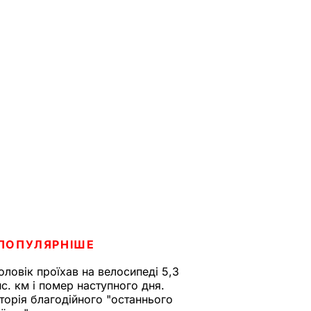
ПОПУЛЯРНІШЕ
оловік проїхав на велосипеді 5,3
ис. км і помер наступного дня.
сторія благодійного "останнього