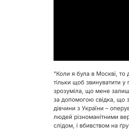
"Коли я була в Москві, т
тільки щоб звинуватити у 
зрозуміла, що мене залиш
за допомогою свідка, що 
дівчини з України – оперу
людей різноманітними вер
слідом, і вбивством на
ґ
ру