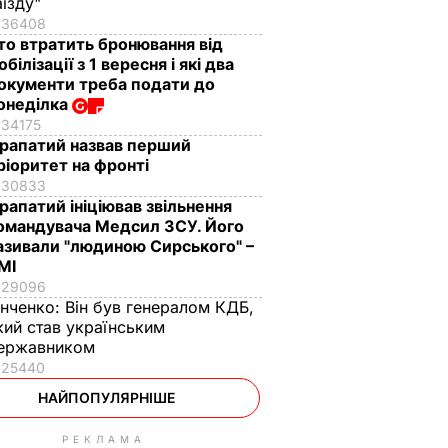
аїзду"
36408
то втратить бронювання від
обілізації з 1 вересня і які два
окументи треба подати до
онеділка
34175
рапатий назвав перший
ріоритет на фронті
30833
рапатий ініціював звільнення
омандувача Медсил ЗСУ. Його
азивали "людиною Сирського" –
МІ
29096
інченко:
Він був генералом КДБ,
кий став українським
ержавником
25440
НАЙПОПУЛЯРНІШЕ
РЕКЛАМА