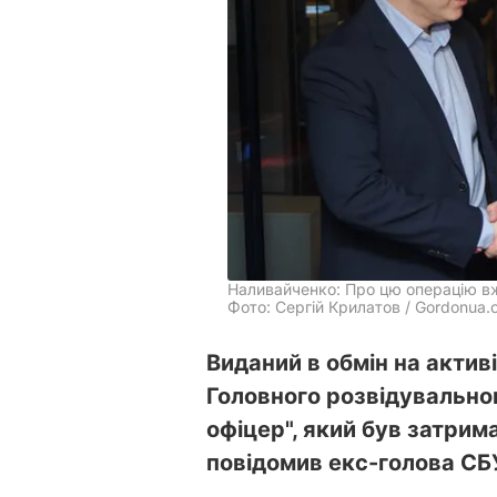
Наливайченко: Про цю операцію вже
Фото: Сергій Крилатов / Gordonua.
Виданий в обмін на актив
Головного розвідувально
офіцер", який був затрим
повідомив екс-голова СБ