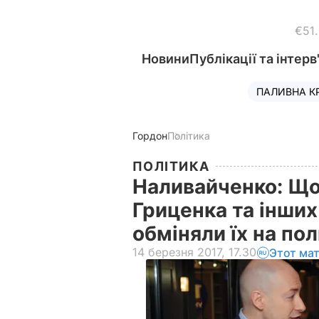
€51
Новини
Публікації та інтерв
ПАЛИВНА К
Гордон
Політика
ПОЛІТИКА
Наливайченко: Що
Гриценка та інших
обміняли їх на по
14 березня 2017, 17.30
Этот ма