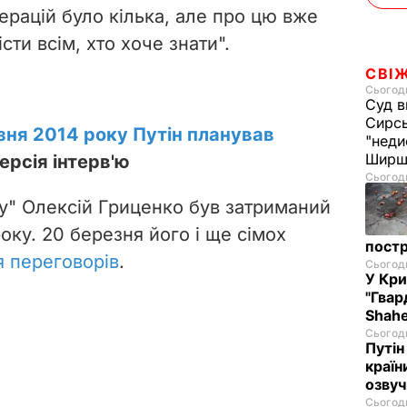
ерацій було кілька, але про цю вже
сти всім, хто хоче знати".
СВІ
Сьогодн
Суд в
Сирс
зня 2014 року Путін планував
"неди
Ширш
ерсія інтерв'ю
Сьогодн
у" Олексій Гриценко був затриманий
оку. 20 березня його і ще сімох
постр
я переговорів
.
Сьогодн
У Кр
"Гвар
Shahe
Сьогодн
Путін
країн
озвуч
Сьогодн