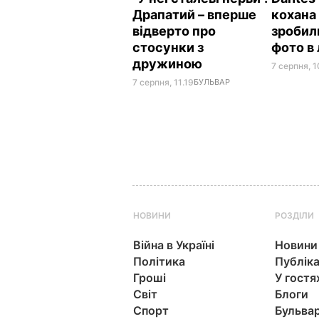
Драпатий – вперше
кохана
відверто про
зробил
стосунки з
фото в 
дружиною
7 серпня, 1
7 серпня, 11.19
БУЛЬВАР
НОВИНИ
РОЗДІЛИ
Війна в Україні
Новини
Політика
Публіка
Гроші
У гостя
Світ
Блоги
Спорт
Бульва