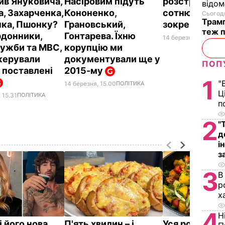
ив Януковича,
Насіровим підуть
розстріляв Н
відом
а, Захарченка,
Кононенко,
сотню? Снай
Сьогодн
Трамп
ка, Пшонку?
Грановський,
зокрема іноз
теж п
донники,
Гонтарева. Їхню
14 березня, 14.32
ПОЛ
ужби та МВС,
корупцію ми
керували
документували ще у
ПОП
 поставлені
2015-му
1
"
14 березня, 15.00
ПОЛІТИКА
Ц
 15.31
ПОЛІТИКА
п
2
"
д
і
з
3
В
р
х
4
Н
і його нова
П'ять хвилин – і
Уся родина