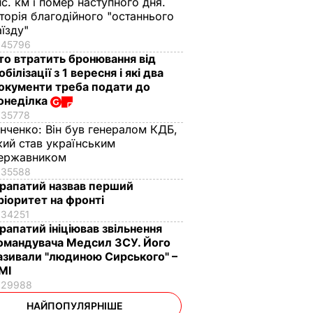
ис. км і помер наступного дня.
сторія благодійного "останнього
аїзду"
45796
то втратить бронювання від
обілізації з 1 вересня і які два
окументи треба подати до
онеділка
35778
інченко:
Він був генералом КДБ,
кий став українським
ержавником
35588
рапатий назвав перший
ріоритет на фронті
34251
рапатий ініціював звільнення
омандувача Медсил ЗСУ. Його
азивали "людиною Сирського" –
МІ
29988
НАЙПОПУЛЯРНІШЕ