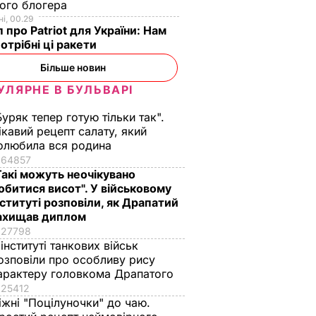
ебесну
Якименко та
ого блогера
пери,
Захарченко
і, 00.29
 про Patriot для України: Нам
емні
передавали гроші в
отрібні ці ракети
Донецьк і Луганськ,
ІТИКА
підбурюючи
Більше новин
місцевих
УЛЯРНЕ В БУЛЬВАРІ
міліціонерів і
сепаратистів до
Буряк тепер готую тільки так".
повстання
ікавий рецепт салату, який
олюбила вся родина
14 березня, 16.23
ПОЛІТИКА
64857
Такі можуть неочікувано
обитися висот". У військовому
нституті розповіли, як Драпатий
ахищав диплом
27798
 інституті танкових військ
озповіли про особливу рису
арактеру головкома Драпатого
25412
іжні "Поцілуночки" до чаю.
"Мішуня, доця
"Я не звик бути