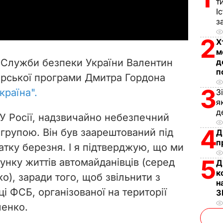
т
a
І
з
y
2
Х
V
м
 Служби безпеки України Валентин
д
i
п
орської програми Дмитра Гордона
3
Україна".
З
d
я
д
e
РУ Росії, надзвичайно небезпечний
4
з групою. Він був заарештований під
Д
o
п
атку березня. І я підтверджую, що ми
5
унку життів автомайданівців (серед
Д
к
о), заради того, щоб звільнити з
н
ці ФСБ, організованої на території
З
ченко.