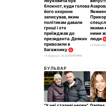
Януковича був
випуст
блокнот, куди голова
Азаров
його охорони
Якимен
записував, яким
Прикор
політикам давали
спецсл
гроші і хто
якими 
приїжджав до
ними ж
президента. Деяких
люди
привозили в
14 березня,
багажнику
14 березня, 16.00
ПОЛІТИКА
БУЛЬВАР
"У неї сталеві нерви".
Dantes 