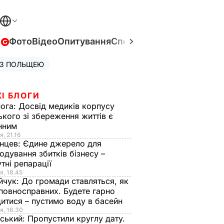
в
Фото
Відео
Опитування
Спецпроєкти
Війна в Укра
 З ПОЛЬЩЕЮ
І БЛОГИ
нога:
Досвід медиків корпусу
ького зі збереження життів є
інним
я, 21.16
нцев:
Єдине джерело для
одування збитків бізнесу –
тні репарації
я, 18.45
йчук:
До громади ставляться, як
повносправних. Будете гарно
итися – пустимо воду в басейн
я, 16.30
ський:
Пропустили круглу дату.