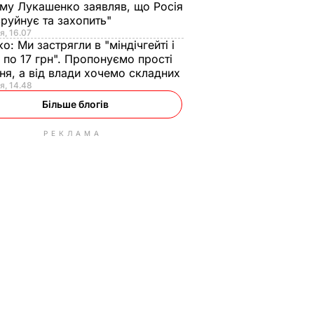
ому Лукашенко заявляв, що Росія
зруйнує та захопить"
я, 16.07
ко:
Ми застрягли в "міндічгейті і
 по 17 грн". Пропонуємо прості
ня, а від влади хочемо складних
я, 14.48
Більше блогів
РЕКЛАМА