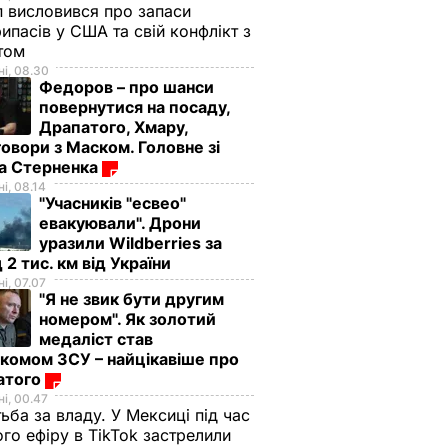
 висловився про запаси
ипасів у США та свій конфлікт з
етом
і, 08.30
Федоров – про шанси
повернутися на посаду,
Драпатого, Хмару,
овори з Маском. Головне зі
ма Стерненка
і, 08.14
"Учасників "есвео"
евакуювали". Дрони
уразили Wildberries за
 2 тис. км від України
і, 07.07
"Я не звик бути другим
номером". Як золотий
медаліст став
комом ЗСУ – найцікавіше про
атого
і, 00.47
ьба за владу. У Мексиці під час
: Хто
Наливайченко:
го ефіру в TikTok застрелили