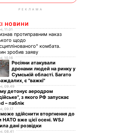
РЕКЛАМА
ЖІ НОВИНИ
і, 11.01
изнав протиправним наказ
ького щодо
сциплінованого" комбата.
ин зробив заяву
і, 10.16
Росіяни атакували
дронами людей на ринку у
Сумській області. Багато
аждалих, є "важкі"
і, 09.49
иму детонує аеродром
дійське", з якого РФ запускає
d – паблік
і, 09.17
 може здійснити вторгнення до
и НАТО вже цієї осені. WSJ
ила дані розвідки
і, 08.41