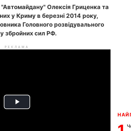
а "Автомайдану" Олексія Гриценка та
них у Криму в березні 2014 року,
ковника Головного розвідувального
у збройних сил РФ.
РЕКЛАМА
P
НАЙ
l
1
Ч