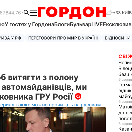
.67
$44.76
+33 КИЇВ
'ю
У гостях у Гордона
Блоги
Бульвар
LIVE
Ексклюзи
РИЗА У РФ
ПЕРЕГОВОРИ ПРО МИР В УКРАЇНІ
ВІДНОСИНИ
СВІЖ
Чепи
Білец
безц
б витягти з полону
6 серпн
Гетма
 автомайданівців, ми
відшк
лковника ГРУ Росії
майбу
6 серпн
териал также можно прочитать на русском
Матві
до не
повод
6 серпн
Казан