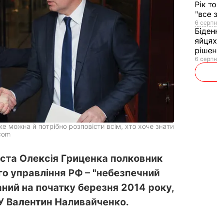
Рік т
"все 
6 серпн
Біден
яйцях
рішен
6 серпн
 можна й потрібно розповісти всім, хто хоче знати
com
іста Олексія Гриценка полковник
го управління РФ – "небезпечний
аний на початку березня 2014 року,
У Валентин Наливайченко.