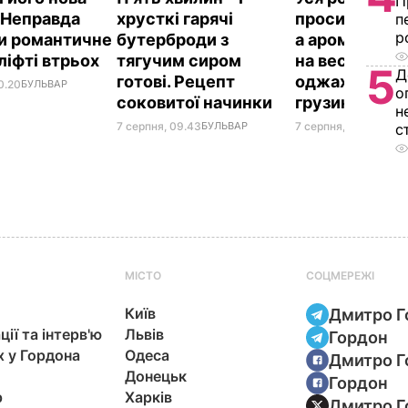
П
 Неправда
хрусткі гарячі
проситиме до
п
р
и романтичне
бутерброди з
а аромат сто
ліфті втрьох
тягучим сиром
на весь дім. 
5
Д
готові. Рецепт
оджахурі –
0.20
БУЛЬВАР
о
соковитої начинки
грузинської 
н
7 серпня, 09.43
БУЛЬВАР
7 серпня, 09.27
БУЛЬ
с
МІСТО
СОЦМЕРЕЖІ
Київ
Дмитро Г
ції та інтерв'ю
Львів
Гордон
х у Гордона
Одеса
Дмитро Г
Донецьк
Гордон
р
Харків
Дмитро Г