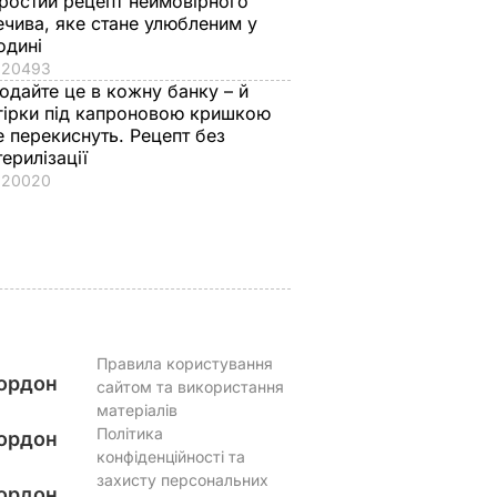
ростий рецепт неймовірного
бавки,
народилася!"
другим номером". Я
ечива, яке стане улюбленим у
одині
ятиме
Драпатий розповів,
золотий медаліст
20493
Рецепт
як уночі на позиціях
став головкомом
одайте це в кожну банку – й
дізнався про
ЗСУ – найцікавіше
гірки під капроновою кришкою
страви
народження доньки
про Драпатого
е перекиснуть. Рецепт без
ВАР
7 серпня, 08.08
БУЛЬВАР
7 серпня, 07.07
СУСПІЛЬСТВО
терилізації
20020
Правила користування
ордон
сайтом та використання
матеріалів
Політика
ордон
конфіденційності та
захисту персональних
ордон