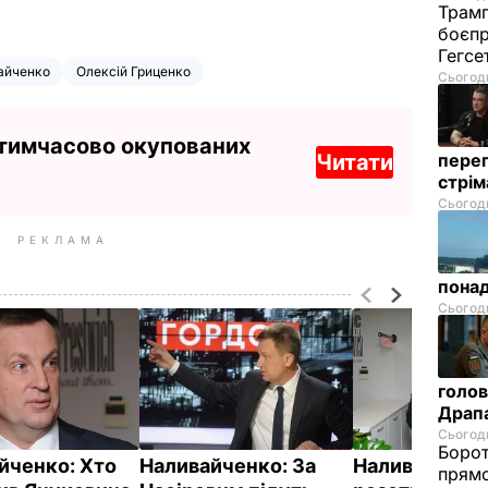
Трамп
боєпр
Гегс
айченко
Олексій Гриценко
Сьогодн
 тимчасово окупованих
Читати
перег
стрі
Сьогодн
РЕКЛАМА
понад
Сьогодн
голов
Драп
Сьогодн
Борот
йченко: Хто
Наливайченко: За
Наливайченко
прямо