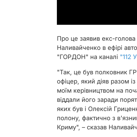
Про це заявив екс-голова
Наливайченко в ефірі авт
"ГОРДОН" на каналі
"112 
"Так, це був полковник Г
офіцер, який діяв разом і
моїм керівництвом на поч
віддали його заради порят
яких був і Олексій Гриценк
полону, фактично з в'язни
Криму", – сказав Наливай