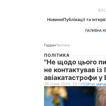
€51
Новини
Публікації та інтерв
ПАЛИВНА К
Гордон
Політика
ПОЛІТИКА
"Не щодо цього пи
не контактував із
авіакатастрофи у
30 січня 2025, 20.19
Этот мате