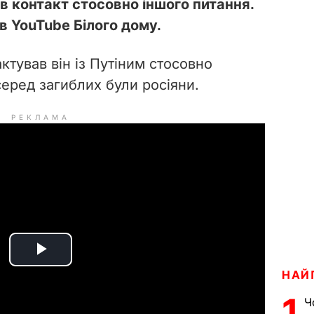
ув контакт стосовно іншого питання.
в YouTube Білого дому.
ктував він із Путіним стосовно
серед загиблих були росіяни.
РЕКЛАМА
P
НАЙ
l
1
Ч