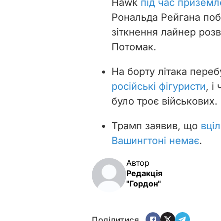
Hawk
під час призем
Рональда Рейгана поб
зіткнення лайнер розв
Потомак.
На борту літака переб
російські фігуристи
, і
було троє військових.
Трамп заявив, що
вціл
Вашингтоні немає
.
Автор
Редакція
"Гордон"
Поділитися