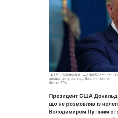
Трамп повідомив, що найближчим час
авіакатастрофі над Вашингтоном
Фото: EPA
Президент США Дональд Т
що не розмовляв із неле
Володимиром Путіним сто