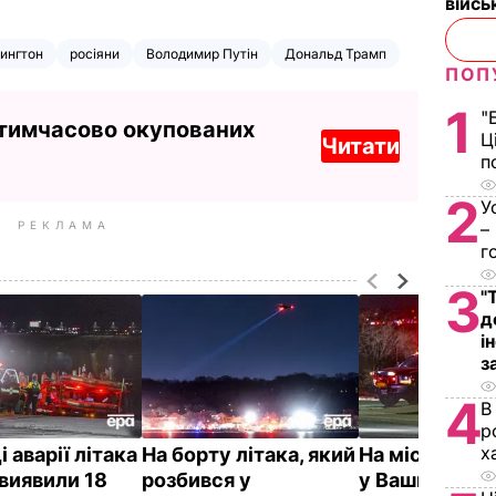
війс
ингтон
росіяни
Володимир Путін
Дональд Трамп
ПОП
1
"
 тимчасово окупованих
Ц
Читати
п
2
У
РЕКЛАМА
–
г
3
"
д
і
з
4
В
р
х
і аварії літака
На борту літака, який
На місці аварі
виявили 18
розбився у
у Вашингтоні