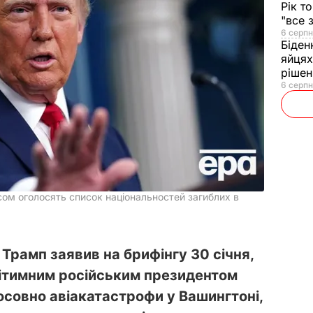
Рік т
"все 
6 серпн
Біден
яйцях
рішен
6 серпн
ом оголосять список національностей загиблих в
рамп заявив на брифінгу 30 січня,
гітимним російським президентом
совно авіакатастрофи у Вашингтоні,