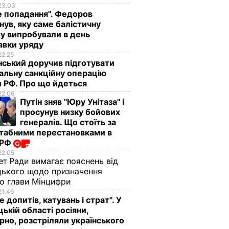
23.03
е попадання". Федоров
нув, яку саме балістичну
у випробували в день
авки уряду
22.25
ський доручив підготувати
альну санкційну операцію
 РФ. Про що йдеться
22.06
Путін зняв "Юру Унітаза" і
просунув низку бойових
генералів. Що стоїть за
табними перестановками в
 РФ
22.05
ет Ради вимагає пояснень від
ького щодо призначення
о глави Мінцифри
21.46
е допитів, катувань і страт". У
ькій області росіяни,
рно, розстріляли українського