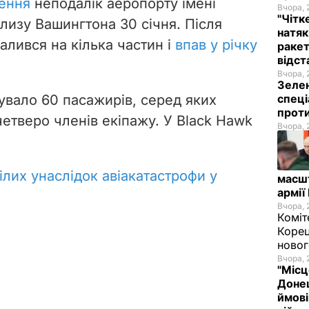
лення
неподалік аеропорту імені
Вчора, 
"Чітк
лизу Вашингтона 30 січня. Після
натяк
алився на кілька частин і
впав у річку
ракет
відст
Вчора, 
Зелен
увало 60 пасажирів, серед яких
спеці
проти
 четверо членів екіпажу. У Black Hawk
Вчора, 
ілих унаслідок авіакатастрофи у
масш
армії
Вчора, 
Коміт
Корец
новог
Вчора, 
"Місц
Донец
ймові