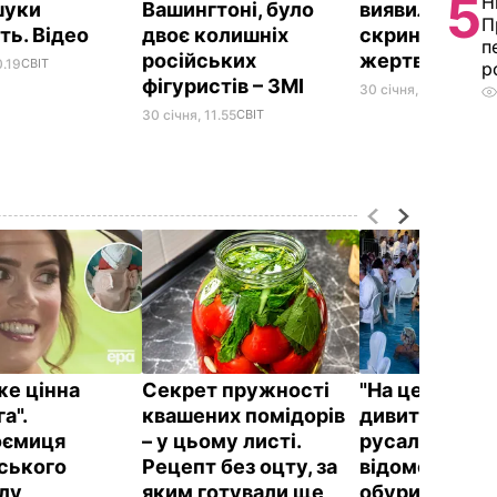
5
Н
шуки
Вашингтоні, було
виявили чорн
П
ть. Відео
двоє колишніх
скриньку, кіл
п
російських
жертв і далі 
0.19
СВІТ
р
фігуристів – ЗМІ
30 січня, 14.03
СВІТ
30 січня, 11.55
СВІТ
же цінна
Секрет пружності
"На це навіть
а".
квашених помідорів
дивитися". Шо
оємиця
– у цьому листі.
русалками у
ського
Рецепт без оцту, за
відомому рес
лу
яким готували ще
обурило мер