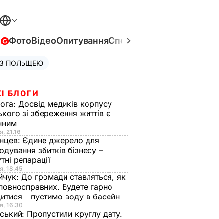
в
Фото
Відео
Опитування
Спецпроєкти
Війна в Укра
 З ПОЛЬЩЕЮ
І БЛОГИ
нога:
Досвід медиків корпусу
ького зі збереження життів є
інним
я, 21.16
нцев:
Єдине джерело для
одування збитків бізнесу –
тні репарації
я, 18.45
йчук:
До громади ставляться, як
повносправних. Будете гарно
итися – пустимо воду в басейн
я, 16.30
ський:
Пропустили круглу дату.