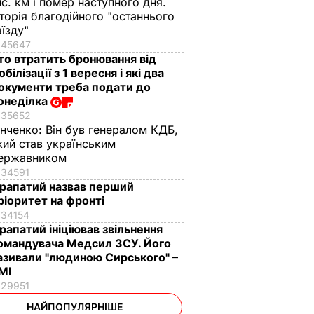
ис. км і помер наступного дня.
сторія благодійного "останнього
аїзду"
45647
то втратить бронювання від
обілізації з 1 вересня і які два
окументи треба подати до
онеділка
35652
інченко:
Він був генералом КДБ,
кий став українським
ержавником
34591
рапатий назвав перший
ріоритет на фронті
34154
рапатий ініціював звільнення
омандувача Медсил ЗСУ. Його
азивали "людиною Сирського" –
МІ
29951
НАЙПОПУЛЯРНІШЕ