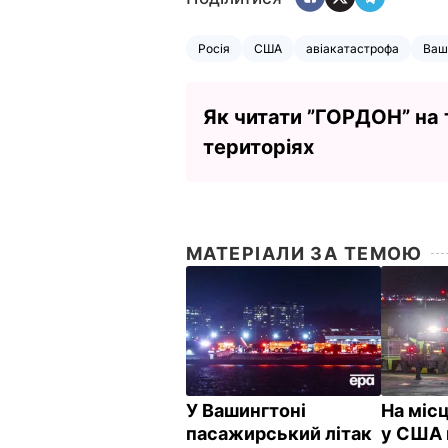
Росія
США
авіакатастрофа
Ваш
Як читати ”ГОРДОН” на
територіях
МАТЕРІАЛИ ЗА ТЕМОЮ
У Вашингтоні
На місц
пасажирський літак
у США 