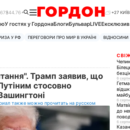
.67
$44.76
+27 КИЇВ
'ю
У гостях у Гордона
Блоги
Бульвар
LIVE
Ексклюзи
РИЗА У РФ
ПЕРЕГОВОРИ ПРО МИР В УКРАЇНІ
ВІДНОСИНИ
СВІЖ
Чепи
Білец
безц
тання". Трамп заявив, що
6 серпн
Гетма
 Путіним стосовно
відшк
 Вашингтоні
майбу
6 серпн
риал также можно прочитать на русском
Матві
до не
повод
6 серпн
Казан