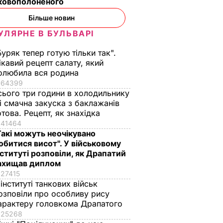
ьковополоненого
Більше новин
УЛЯРНЕ В БУЛЬВАРІ
Буряк тепер готую тільки так".
ікавий рецепт салату, який
олюбила вся родина
64399
сього три години в холодильнику
 і смачна закуска з баклажанів
отова. Рецепт, як знахідка
41464
Такі можуть неочікувано
обитися висот". У військовому
нституті розповіли, як Драпатий
ахищав диплом
27415
 інституті танкових військ
озповіли про особливу рису
арактеру головкома Драпатого
ї літака
Трамп підтвердив,
25268
що в авіакатастрофі