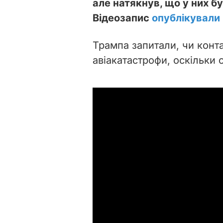
але натякнув, що у них б
Відеозапис
опублікували
Трампа запитали, чи конта
авіакатастрофи, оскільки 