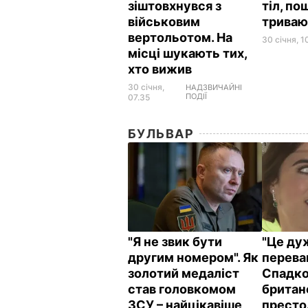
зіштовхнувся з
тіл, по
військовим
триваю
вертольотом. На
30 січня, 1
місці шукають тих,
хто вижив
30 січня,
НАДЗВИЧАЙНІ
ПОДІЇ
07.35
БУЛЬВАР
"Я не звик бути
"Це ду
другим номером". Як
переваг
золотий медаліст
Спадк
став головкомом
британ
ЗСУ – найцікавіше
престо