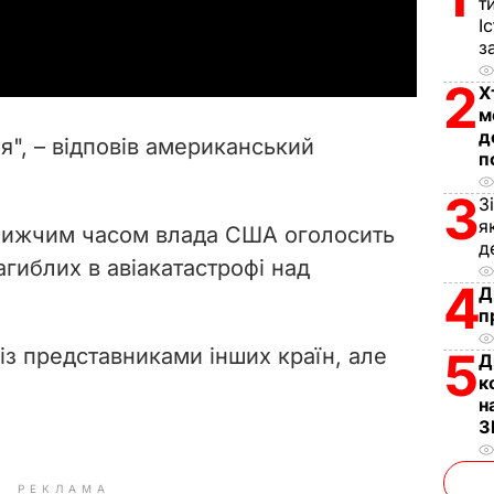
т
a
І
з
y
2
Х
V
м
д
я", – відповів американський
п
i
3
З
d
я
лижчим часом влада США оголосить
д
e
гиблих в авіакатастрофі над
4
Д
o
п
 із представниками інших країн, але
5
Д
к
н
З
РЕКЛАМА