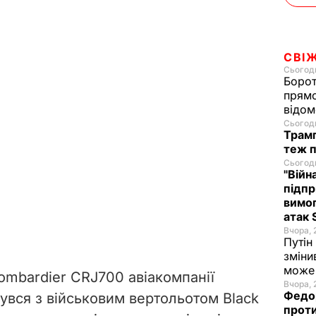
СВІ
Сьогодн
Борот
прямо
відом
Сьогодн
Трамп
теж п
Сьогодн
"Війн
підпр
вимог
атак 
Вчора, 
Путін
зміни
може 
ombardier CRJ700 авіакомпанії
Вчора, 
Федор
кнувся з військовим вертольотом Black
проти