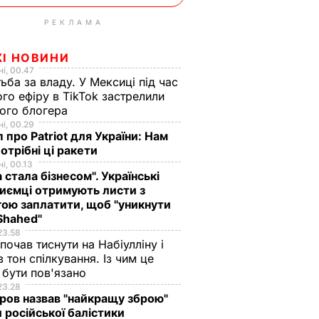
РЕКЛАМА
ЖІ НОВИНИ
і, 00.47
ьба за владу. У Мексиці під час
го ефіру в TikTok застрелили
ого блогера
і, 00.29
 про Patriot для України: Нам
отрібні ці ракети
і, 00.13
а стала бізнесом". Українські
иємці отримують листи з
ою заплатити, щоб "уникнути
Shahed"
23.58
 почав тиснути на Набіулліну і
в тон спілкування. Із чим це
бути пов'язано
23.28
ов назвав "найкращу зброю"
 російської балістики