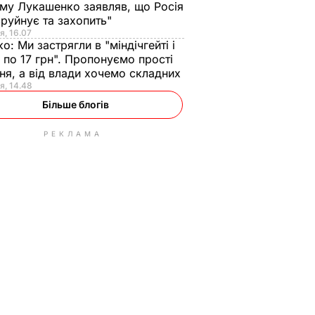
ому Лукашенко заявляв, що Росія
зруйнує та захопить"
я, 16.07
ко:
Ми застрягли в "міндічгейті і
 по 17 грн". Пропонуємо прості
ня, а від влади хочемо складних
я, 14.48
Більше блогів
РЕКЛАМА