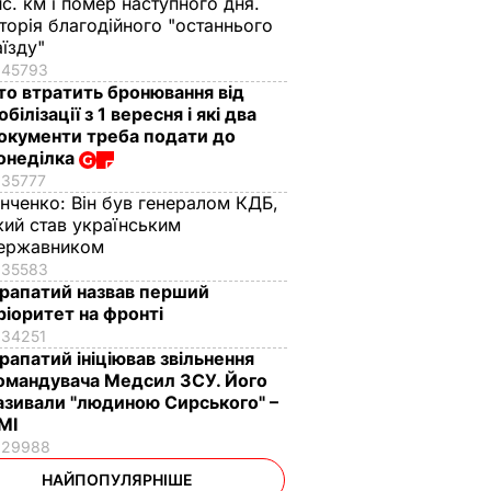
ис. км і помер наступного дня.
сторія благодійного "останнього
аїзду"
45793
то втратить бронювання від
обілізації з 1 вересня і які два
окументи треба подати до
онеділка
35777
інченко:
Він був генералом КДБ,
кий став українським
ержавником
35583
рапатий назвав перший
ріоритет на фронті
34251
рапатий ініціював звільнення
омандувача Медсил ЗСУ. Його
азивали "людиною Сирського" –
МІ
29988
НАЙПОПУЛЯРНІШЕ