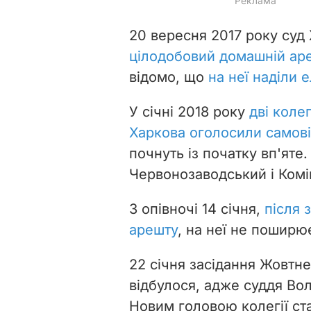
20 вересня 2017 року суд 
цілодобовий домашній ар
відомо, що
на неї наділи 
У січні 2018 року
дві коле
Харкова оголосили самові
почнуть із початку вп'яте
Червонозаводський і
Комі
З опівночі 14 січня,
після 
арешту
, на неї не поширю
22 січня засідання Жовтне
відбулося, адже суддя В
Новим головою колегії с