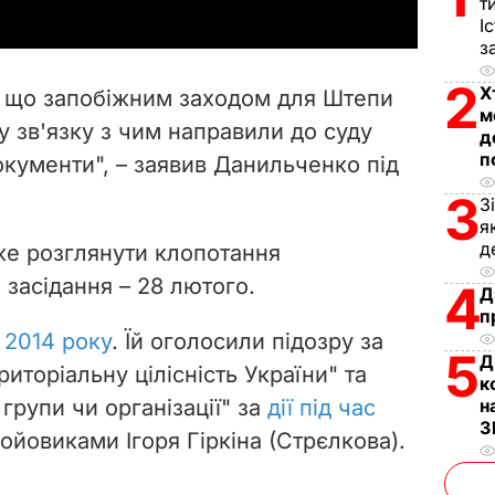
т
y
І
з
V
2
Х
, що запобіжним заходом для Штепи
м
i
 у зв'язку з чим направили до суду
д
п
окументи", – заявив Данильченко під
d
3
З
e
я
д
же розглянути клопотання
o
засідання – 28 лютого.
4
Д
п
 2014 року
. Їй оголосили підозру за
5
Д
иторіальну цілісність України" та
к
групи чи організації" за
дії під час
н
З
ойовиками Ігоря Гіркіна (Стрєлкова).