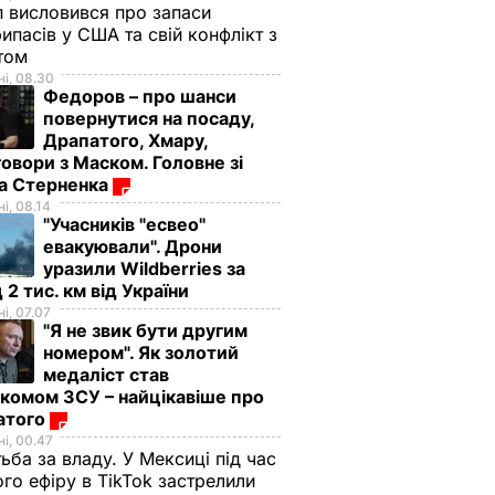
 висловився про запаси
ипасів у США та свій конфлікт з
етом
і, 08.30
Федоров – про шанси
повернутися на посаду,
Драпатого, Хмару,
овори з Маском. Головне зі
ма Стерненка
і, 08.14
"Учасників "есвео"
евакуювали". Дрони
уразили Wildberries за
 2 тис. км від України
і, 07.07
"Я не звик бути другим
номером". Як золотий
медаліст став
комом ЗСУ – найцікавіше про
атого
і, 00.47
ьба за владу. У Мексиці під час
го ефіру в TikTok застрелили