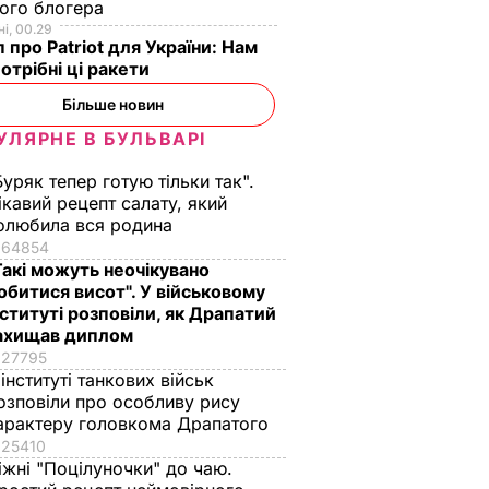
ого блогера
і, 00.29
 про Patriot для України: Нам
отрібні ці ракети
Більше новин
УЛЯРНЕ В БУЛЬВАРІ
Буряк тепер готую тільки так".
ікавий рецепт салату, який
олюбила вся родина
нчився
Справу Штепи
Суд у справі Штепи
64854
шнього
можуть знову
перенесли на 11
Такі можуть неочікувано
й
почати слухати із
січня через неявку
обитися висот". У військовому
ахід
самого початку
суддів
нституті розповіли, як Драпатий
у –
ахищав диплом
6 листопада, 15.59
ПОЛІТИКА
9 січня, 15.54
ПОЛІТИКА
27795
 інституті танкових військ
ИКА
озповіли про особливу рису
арактеру головкома Драпатого
25410
іжні "Поцілуночки" до чаю.