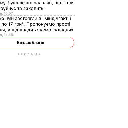
ому Лукашенко заявляв, що Росія
зруйнує та захопить"
я, 16.07
ко:
Ми застрягли в "міндічгейті і
 по 17 грн". Пропонуємо прості
ня, а від влади хочемо складних
я, 14.48
Більше блогів
РЕКЛАМА