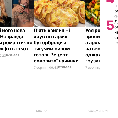
П
п
р
5
Д
о
і його нова
П'ять хвилин – і
Уся родина
н
 Неправда
хрусткі гарячі
проситиме до
с
и романтичне
бутерброди з
а аромат сто
ліфті втрьох
тягучим сиром
на весь дім. 
готові. Рецепт
оджахурі –
0.20
БУЛЬВАР
соковитої начинки
грузинської 
7 серпня, 09.43
БУЛЬВАР
7 серпня, 09.27
БУЛЬ
МІСТО
СОЦМЕРЕЖІ