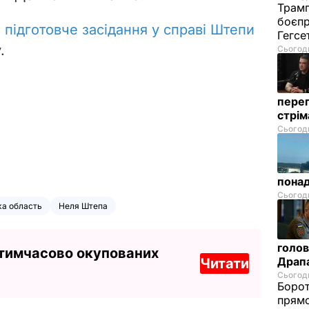
Трамп
боєпр
о
підготовче засідання у справі Штепи
Гегс
.
Сьогодн
перег
стрі
Сьогодн
понад
Сьогодн
ка область
Неля Штепа
голов
 тимчасово окупованих
Драп
Читати
Сьогодн
Борот
прямо