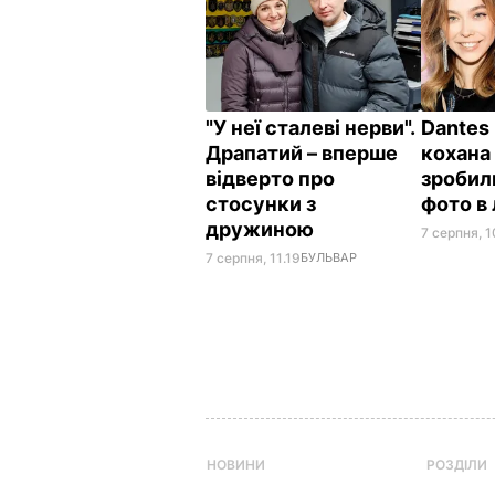
"У неї сталеві нерви".
Dantes 
Драпатий – вперше
кохана
відверто про
зробил
стосунки з
фото в 
дружиною
7 серпня, 1
7 серпня, 11.19
БУЛЬВАР
НОВИНИ
РОЗДІЛИ