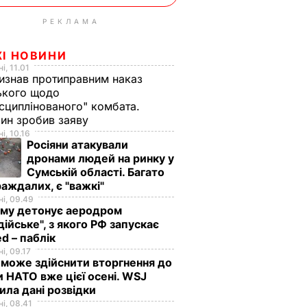
РЕКЛАМА
ЖІ НОВИНИ
і, 11.01
изнав протиправним наказ
ького щодо
сциплінованого" комбата.
ин зробив заяву
і, 10.16
Росіяни атакували
дронами людей на ринку у
Сумській області. Багато
аждалих, є "важкі"
і, 09.49
иму детонує аеродром
дійське", з якого РФ запускає
d – паблік
і, 09.17
 може здійснити вторгнення до
и НАТО вже цієї осені. WSJ
ила дані розвідки
і, 08.41