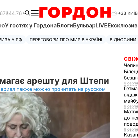
.67
$44.76
+33 КИЇВ
'ю
У гостях у Гордона
Блоги
Бульвар
LIVE
Ексклюзи
РИЗА У РФ
ПЕРЕГОВОРИ ПРО МИР В УКРАЇНІ
ВІДНОСИНИ
СВІЖ
Чепи
Білец
безц
имагає арешту для Штепи
6 серпн
Гетма
териал также можно прочитать на русском
відшк
майбу
6 серпн
Матві
до не
повод
6 серпн
Казан