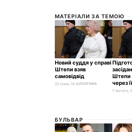
МАТЕРІАЛИ ЗА ТЕМОЮ
Новий суддя у справі
Підгот
Штепи взяв
засідан
самовідвід
Штепи 
через ї
22 січня, 16.45
ПОЛІТИКА
7 лютого, 
БУЛЬВАР