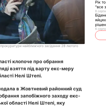
Рік т
"все 
6 серпн
Біден
яйцях
рішен
6 серпн
 прокуратури найближчого засідання 28 лютого
ласті клопоче про обрання
ляді взяття під варту екс-меру
ласті Нелі Штепі.
подала в Жовтневий районний суд
обрання запобіжного заходу екс-
ої області Нелі Штепі, яку