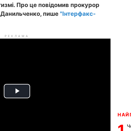
измі. Про це повідомив прокурор
й Данильченко, пише
"Інтерфакс-
РЕКЛАМА
P
l
НАЙ
a
1
Ч