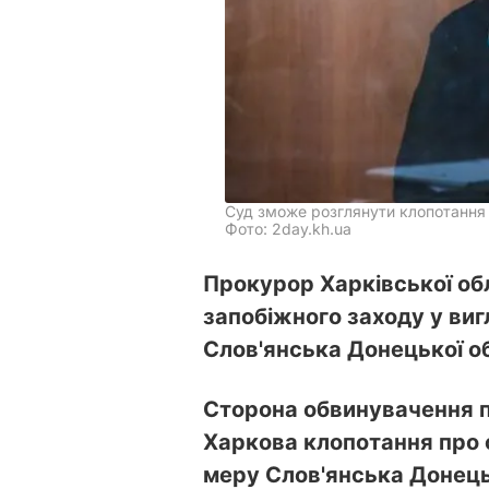
Суд зможе розглянути клопотання
Фото: 2day.kh.ua
Прокурор Харківської об
запобіжного заходу у виг
Слов'янська Донецької об
Сторона обвинувачення 
Харкова клопотання про 
меру Слов'янська Донецьк