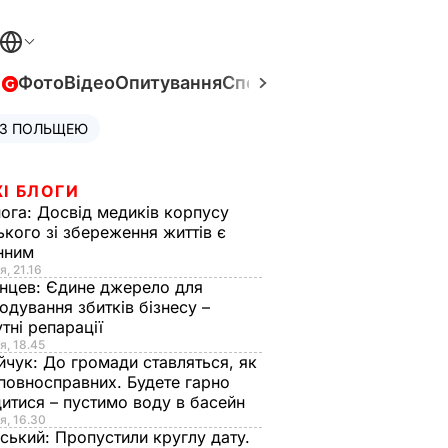
в
Фото
Відео
Опитування
Спецпроєкти
Війна в Укра
 З ПОЛЬЩЕЮ
І БЛОГИ
нога:
Досвід медиків корпусу
ького зі збереження життів є
інним
я, 21.16
нцев:
Єдине джерело для
одування збитків бізнесу –
тні репарації
я, 18.45
йчук:
До громади ставляться, як
повносправних. Будете гарно
итися – пустимо воду в басейн
я, 16.30
ський:
Пропустили круглу дату.