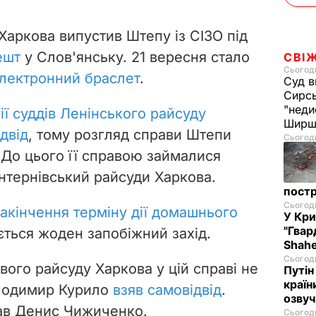
Харкова випустив Штепу із СІЗО під
ешт
у Слов'янську. 21 вересня стало
СВІ
Сьогодн
електронний браслет
.
Суд в
Сирс
"неди
гії суддів Ленінського райсуду
Ширш
двід
, тому розгляд справи Штепи
Сьогодн
. До цього її справою займалися
нтернівський
райсуди Харкова.
постр
Сьогодн
закінчення терміну дії домашнього
У Кр
"Гвар
ється жоден запобіжний захід.
Shahe
Сьогодн
вого райсуду Харкова у цій справі не
Путін
країн
олодимир Курило
взяв самовідвід
.
озвуч
тав Денис Чижиченко.
Сьогодн