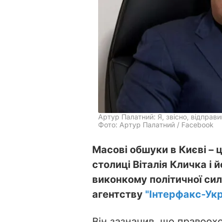
Артур Палатний: Я, звісно, відправи
Фото: Артур Палатний / Facebook
Масові обшуки в Києві – 
столиці Віталія Кличка і 
виконкому політичної си
агентству
"Інтерфакс-Укр
Він зазначив, що правоохо