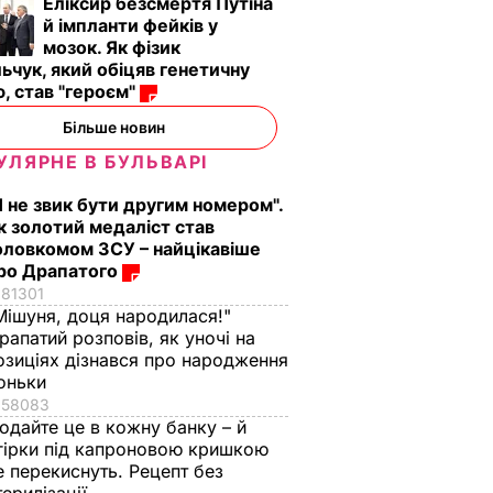
Еліксир безсмертя Путіна
й імпланти фейків у
мозок. Як фізик
ьчук, який обіцяв генетичну
, став "героєм"
Більше новин
УЛЯРНЕ В БУЛЬВАРІ
Я не звик бути другим номером".
к золотий медаліст став
оловкомом ЗСУ – найцікавіше
ро Драпатого
81301
Мішуня, доця народилася!"
рапатий розповів, як уночі на
озиціях дізнався про народження
оньки
58083
одайте це в кожну банку – й
гірки під капроновою кришкою
е перекиснуть. Рецепт без