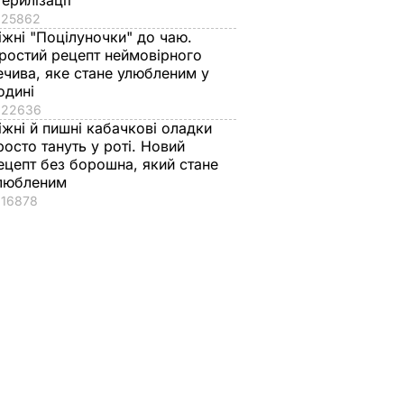
терилізації
25862
іжні "Поцілуночки" до чаю.
ростий рецепт неймовірного
ечива, яке стане улюбленим у
одині
22636
іжні й пишні кабачкові оладки
росто тануть у роті. Новий
ецепт без борошна, який стане
любленим
16878
аче
Гості думають, що
"Нічого нав'язувати
поки не
це закуска з
не буду". Драпатий