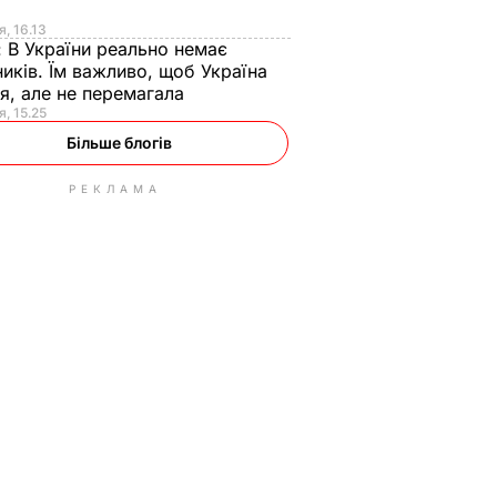
я
я, 16.13
:
В України реально немає
иків. Їм важливо, щоб Україна
я, але не перемагала
я, 15.25
Більше блогів
РЕКЛАМА