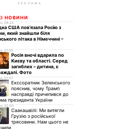
РЕКЛАМА
ЖІ НОВИНИ
і, 08.22
дка США пов’язала Росію з
м, який знайшли біля
нського літака в Німеччині –
і, 07.55
Росія вночі вдарила по
Києву та області. Серед
загиблих – дитина, є
раждалі. Фото
і, 07.07
Екссоратник Зеленського
пояснив, чому Трамп
насправді причепився до
ма президента України
і, 02.00
Саакашвілі:
Ми витягли
Грузію з російської
трясовини. Нам цього не
ачили