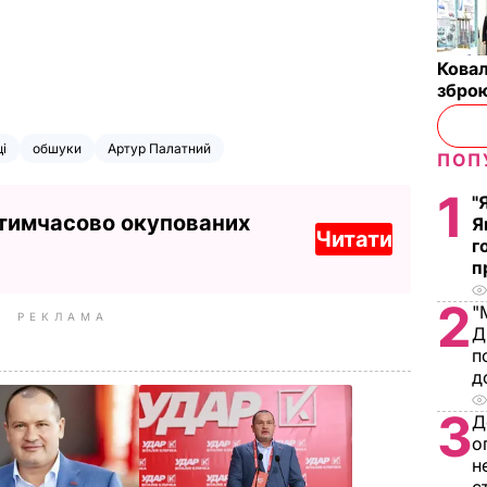
Ковал
зброю
і
обшуки
Артур Палатний
ПОП
1
"
 тимчасово окупованих
Я
Читати
г
п
2
"
РЕКЛАМА
Д
п
д
3
Д
о
н