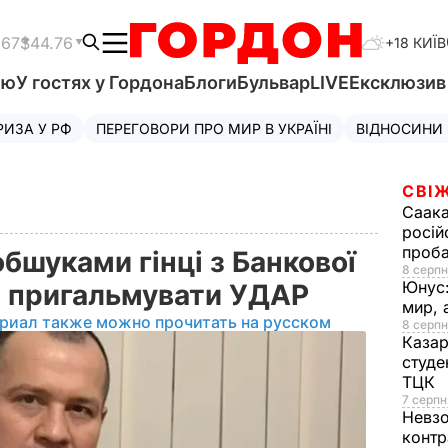
.67
$44.76
+18 КИЇВ
'ю
У гостях у Гордона
Блоги
Бульвар
LIVE
Ексклюзи
РИЗА У РФ
ПЕРЕГОВОРИ ПРО МИР В УКРАЇНІ
ВІДНОСИНИ
СВІЖ
Саака
росій
проб
бшуками гінці з Банкової
8 серпн
Юнус
е пригальмувати УДАР
мир, 
риал также можно прочитать на русском
8 серпн
Казар
студе
ТЦК
7 серпн
Невз
контр