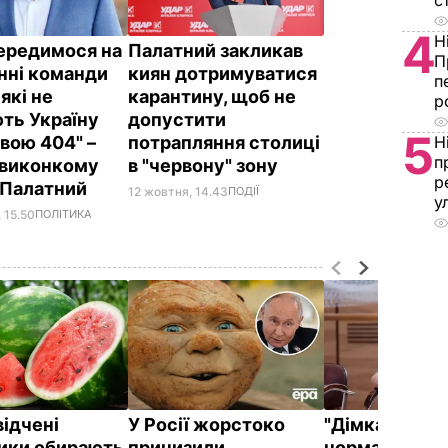
с
4
Н
ередимося на
Палатний закликав
П
нні команди
киян дотримуватися
п
які не
карантину, щоб не
р
ть Україну
допустити
5
вою 404" –
потрапляння столиці
Н
п
 виконкому
в "червону" зону
р
 Палатний
12 жовтня, 14.43
ПОДІЇ
у
 15.50
ПОЛІТИКА
відчені
У Росії жорстоко
"Дімка був н
ики обирають
принизили
нормальний, 