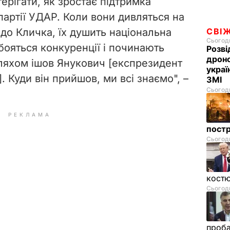
ерігати, як зростає підтримка
 партії УДАР. Коли вони дивляться на
 до Кличка, їх душить національна
СВІ
Сьогодн
бояться конкуренції і починають
Розві
дроно
ляхом ішов Янукович [експрезидент
украї
]. Куди він прийшов, ми всі знаємо", –
ЗМІ
Сьогодн
РЕКЛАМА
пост
Сьогодн
костю
Сьогодн
проб