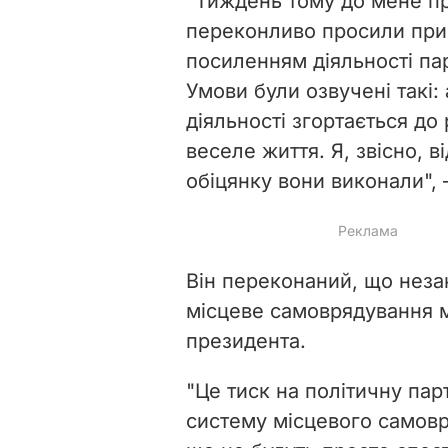
"Тиждень тому до мене при
переконливо просили приг
посиленням діяльності пар
Умови були озвучені такі:
діяльності згортається до
веселе життя. Я, звісно, в
обіцянку вони виконали", 
Він переконаний, що неза
місцеве самоврядування м
президента.
"Це тиск на політичну пар
систему місцевого самовр