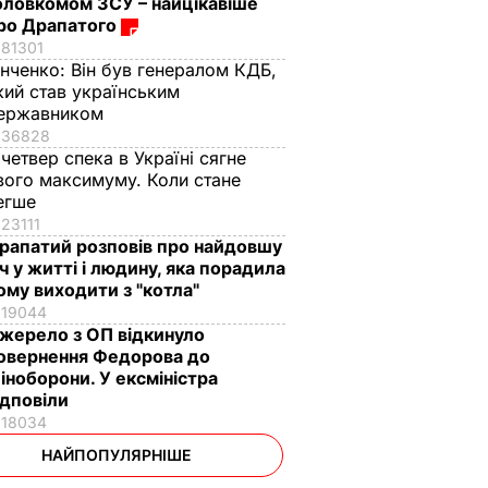
оловкомом ЗСУ – найцікавіше
ро Драпатого
81301
інченко:
Він був генералом КДБ,
кий став українським
ержавником
36828
 четвер спека в Україні сягне
вого максимуму. Коли стане
егше
23111
рапатий розповів про найдовшу
іч у житті і людину, яка порадила
ому виходити з "котла"
19044
жерело з ОП відкинуло
овернення Федорова до
іноборони. У ексміністра
ідповіли
18034
НАЙПОПУЛЯРНІШЕ