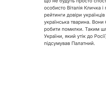
що не будуть просто спост
особисто Віталія Кличка і
рейтинги довіри українців
українська тварина. Вони 
робити помилки. Таким ш
України, який утік до Росії
підсумував Палатний.