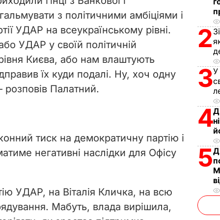
ходили гінці з Банкової і
г
п
альмувати з політичними амбіціями і
2
тії УДАР на всеукраїнському рівні.
З
я
 або УДАР у своїй політичній
д
 рівня Києва, або нам влаштують
3
У
ідправив їх куди подалі. Ну, хоч одну
с
– розповів Палатний.
л
4
Д
н
й
конний тиск на демократичну партію і
5
Д
атиме негативні наслідки для Офісу
п
М
в
тію УДАР, на Віталія Кличка, на всю
ядування. Мабуть, влада вирішила,