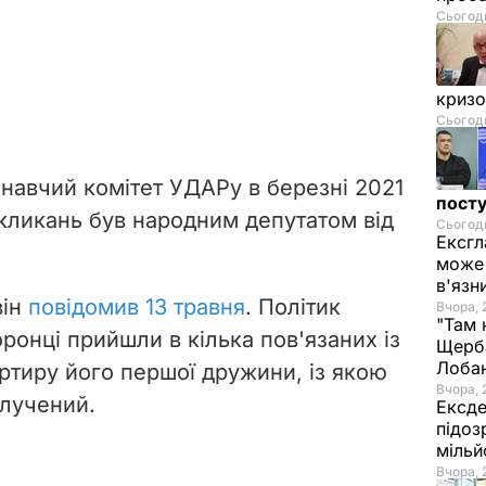
Сьогодн
криз
Сьогодн
навчий комітет УДАРу в березні 2021
посту
скликань був народним депутатом від
Сьогодн
Ексгл
може 
в'язн
він
повідомив 13 травня
. Політик
Вчора, 
"Там 
ронці прийшли в кілька пов'язаних із
Щерба
Лоба
ртиру його першої дружини, із якою
Вчора, 
злучений.
Ексде
підоз
мільй
Вчора, 