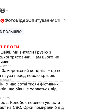
в
Фото
Відео
Опитування
Спецпроєкти
Війна в Укра
 З ПОЛЬЩЕЮ
І БЛОГИ
швілі:
Ми витягли Грузію з
ської трясовини. Нам цього не
ачили
я, 02.00
:
Заморожений конфлікт – це не
а пауза перед новою кризою
я, 00.56
ін:
У нас сотні тисяч фіктивних
нтів, ще більше ховається від
я, 19.27
оров:
Колобок повинен укласти
акт на СВО. Орки помирали б від