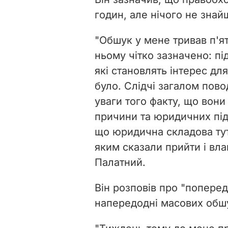
годин, але нічого не знай
"Обшук у мене тривав п'ят
ньому чітко зазначено: пі
які становлять інтерес дл
було. Слідчі загалом пов
уваги того факту, що вони
причини та юридичних підс
що юридична складова тут 
яким сказали прийти і вла
Палатний.
Він розповів про "попере
напередодні масових обшу