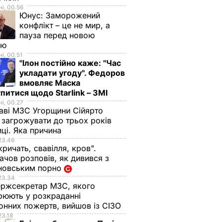
і, 00.56
Юнус:
Заморожений
конфлікт – це не мир, а
пауза перед новою
ою
і, 00.51
"Ілон постійно каже: "Час
укладати угоду". Федоров
вмовляє Маска
питися щодо Starlink – ЗМІ
і, 00.27
аві МЗС Угорщини Сійярто
загрожувати до трьох років
иці. Яка причина
23.46
кричать, свавілля, кров".
чов розповів, як дивився з
новським порно
23.34
ржсекретар МЗС, якого
рюють у розкраданні
онних пожертв, вийшов із СІЗО
23.18