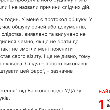
шли і не назвали причини слідчих дій.
ь годин. У мене є протокол обшуку. У
д час обшуку речей або документів,
я слідства, виявлено та вилучено не
одилися чемно, якщо не брати до
 так і не змогли мені пояснити
тав свого візиту. І це не дивно, тому
нульова. Слідчі – просто виконавці,
штувати цей фарс", – зазначив
дження" від Банкової щодо УДАРу
НАЙ
ків.
1
"
Я