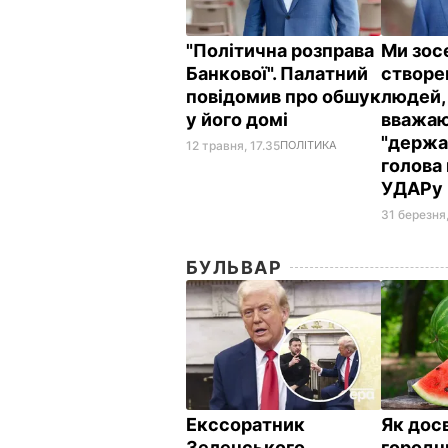
"Політична розправа
Ми зос
Банкової". Палатний
створе
повідомив про обшук
людей, 
у його домі
вважаю
"держа
12 травня, 17.35
ПОЛІТИКА
голова
УДАРу
31 березня,
БУЛЬВАР
Екссоратник
Як дос
Зеленського
городн