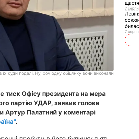
щаст
7 серпн
Левін
союзн
билас
7 серпн
в їх куди подалі. Ну, хоч одну обіцянку вони виконали
це тиск Офісу президента на мера
його партію УДАР, заявив голова
ли Артур Палатний у коментарі
аїна"
.
ронці пробули в його будинку п'ять