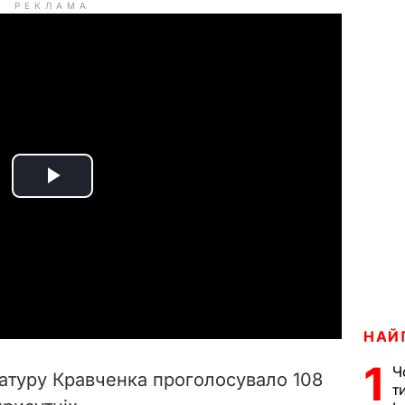
РЕКЛАМА
P
l
a
y
НАЙ
V
1
Ч
атуру Кравченка проголосувало 108
т
i