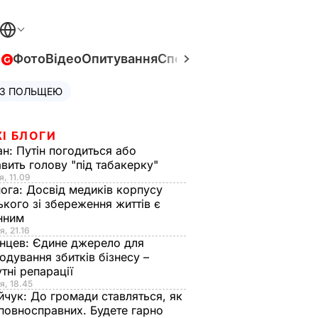
в
Фото
Відео
Опитування
Спецпроєкти
Війна в Укра
 З ПОЛЬЩЕЮ
І БЛОГИ
ан:
Путін погодиться або
авить голову "під табакерку"
я, 11.09
нога:
Досвід медиків корпусу
ького зі збереження життів є
інним
я, 21.16
нцев:
Єдине джерело для
одування збитків бізнесу –
тні репарації
я, 18.45
йчук:
До громади ставляться, як
повносправних. Будете гарно