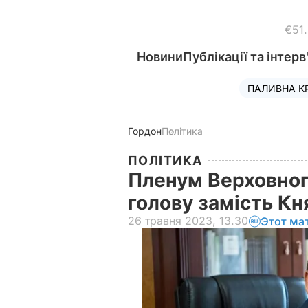
€51
Новини
Публікації та інтерв
ПАЛИВНА К
Гордон
Політика
ПОЛІТИКА
Пленум Верховног
голову замість К
26 травня 2023, 13.30
Этот ма