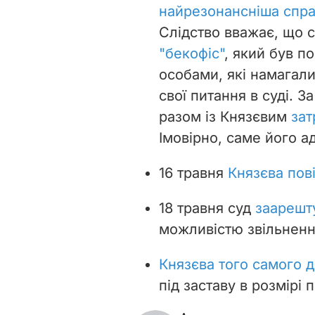
найрезонансніша спра
Слідство вважає, що 
"бекофіс"
, який був п
особами, які намагал
свої питання в суді. З
разом із Князєвим
зат
Імовірно, саме його а
16 травня
Князєва пов
18 травня суд
заарешту
можливістю звільнення
Князєва того самого 
під заставу в розмірі 