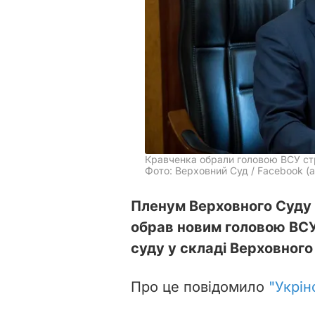
Кравченка обрали головою ВСУ ст
Фото: Верховний Суд / Facebook (а
Пленум Верховного Суду У
обрав новим головою ВСУ
суду у складі Верховног
Про це повідомило
"Укрін