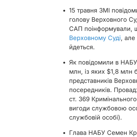
15 травня ЗМІ повідо
голову Верховного Суд
САП поінформували,
Верховному Суді
, але
йдеться.
Як повідомили в НАБУ,
млн, із яких $1,8 млн
представників Верховн
посередників. Провадже
ст. 369 Кримінальног
вигоди службовою осо
службовій особі).
Глава НАБУ Семен Кр