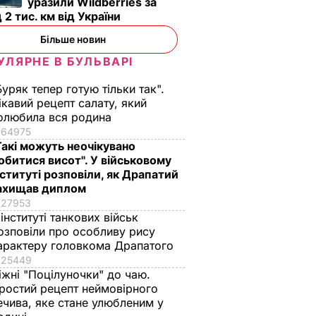
уразили Wildberries за
 2 тис. км від України
Більше новин
УЛЯРНЕ В БУЛЬВАРІ
Буряк тепер готую тільки так".
ікавий рецепт салату, який
олюбила вся родина
64975
Такі можуть неочікувано
обитися висот". У військовому
нституті розповіли, як Драпатий
ахищав диплом
27953
 інституті танкових військ
озповіли про особливу рису
арактеру головкома Драпатого
25449
іжні "Поцілуночки" до чаю.
ростий рецепт неймовірного
ечива, яке стане улюбленим у