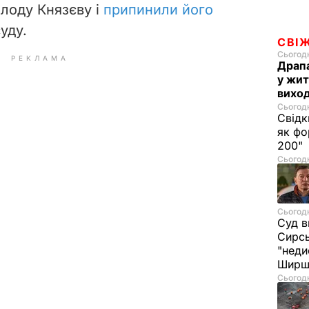
лоду Князєву і
припинили його
уду.
СВІ
Сьогодн
РЕКЛАМА
Драпа
у жит
виход
Сьогодн
Свідк
як фо
200"
Сьогодн
Сьогодн
Суд в
Сирс
"неди
Ширш
Сьогодн