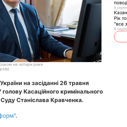
повод
6 серпн
Казан
Рік т
"все 
6 серпн
роком на чотири роки
рхів)
країни на засіданні 26 травня
 голову Касаційного кримінального
о Суду Станіслава Кравченка.
форм"
.