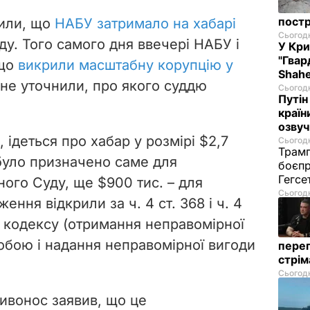
постр
мили, що
НАБУ затримало на хабарі
Сьогодн
у. Того самого дня ввечері НАБУ і
У Кр
"Гвар
 що
викрили масштабну корупцію у
Shahe
 не уточнили, про якого суддю
Сьогодн
Путін
країн
озвуч
 ідеться про хабар у розмірі $2,7
Сьогодн
Трамп
 було призначено саме для
боєпр
Гегс
ого Суду, ще $900 тис. – для
Сьогодн
ння відкрили за ч. 4 ст. 368 і ч. 4
о кодексу (отримання неправомірної
бою і надання неправомірної вигоди
перег
стрі
Сьогодн
ивонос заявив, що це