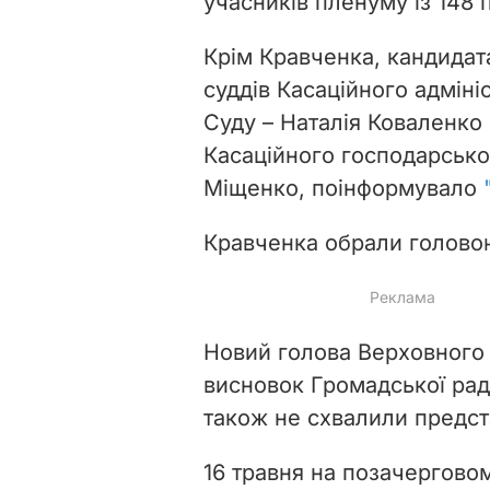
учасників пленуму із 148 
Крім Кравченка, кандидат
суддів Касаційного адміні
Суду – Наталія Коваленко
Касаційного господарськог
Міщенко, поінформувало
Кравченка обрали голово
Новий голова Верховного 
висновок Громадської рад
також не схвалили предс
16 травня на позачерговом