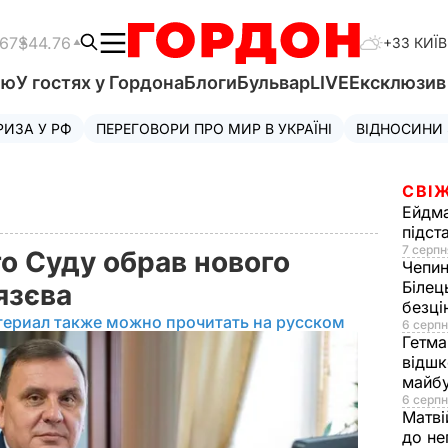
.67
$44.76
+33 КИЇВ
'ю
У гостях у Гордона
Блоги
Бульвар
LIVE
Ексклюзи
РИЗА У РФ
ПЕРЕГОВОРИ ПРО МИР В УКРАЇНІ
ВІДНОСИНИ
СВІЖ
Ейдм
підст
7 серпн
о Суду обрав нового
Чепи
Білец
нязєва
безц
териал также можно прочитать на русском
6 серпн
Гетма
відшк
майбу
6 серпн
Матві
до не