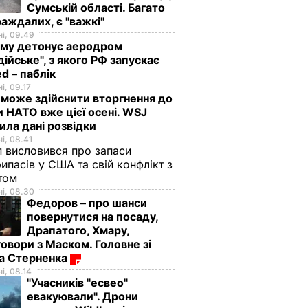
Сумській області. Багато
аждалих, є "важкі"
і, 09.49
иму детонує аеродром
дійське", з якого РФ запускає
d – паблік
і, 09.17
 може здійснити вторгнення до
и НАТО вже цієї осені. WSJ
ила дані розвідки
і, 08.41
 висловився про запаси
ипасів у США та свій конфлікт з
етом
і, 08.30
Федоров – про шанси
повернутися на посаду,
Драпатого, Хмару,
овори з Маском. Головне зі
ма Стерненка
і, 08.14
"Учасників "есвео"
евакуювали". Дрони