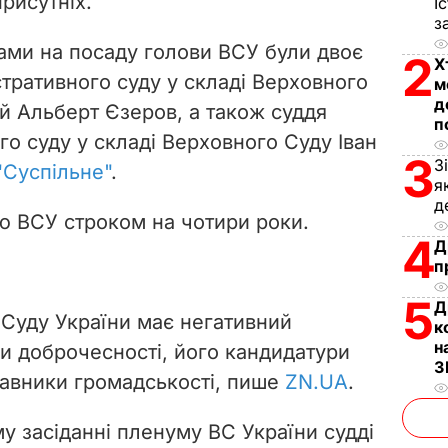
присутніх.
І
з
d
ами на посаду голови ВСУ були двоє
2
Х
e
стративного суду у складі Верховного
м
д
 й Альберт Єзеров, а також суддя
o
п
о суду у складі Верховного Суду Іван
3
З
"Суспільне"
.
я
д
ю ВСУ строком на чотири роки.
4
Д
п
5
Д
Суду України має негативний
к
н
и доброчесності, його кандидатури
З
тавники громадськості, пише
ZN.UA
.
у засіданні пленуму ВС України судді