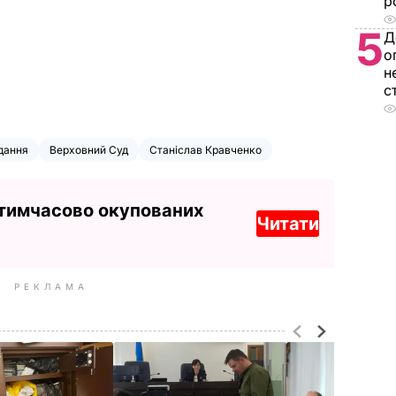
р
5
Д
о
н
с
дання
Верховний Суд
Станіслав Кравченко
 тимчасово окупованих
Читати
РЕКЛАМА