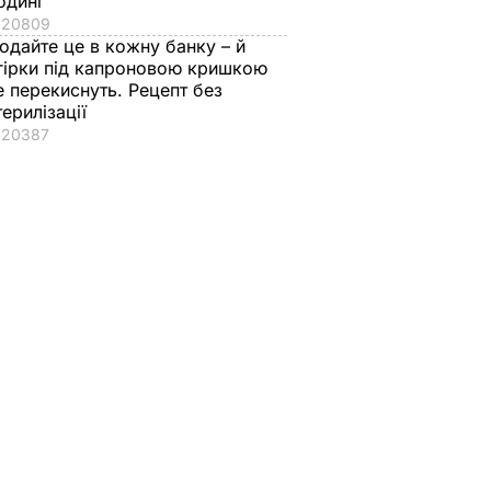
одині
20809
одайте це в кожну банку – й
гірки під капроновою кришкою
е перекиснуть. Рецепт без
терилізації
20387