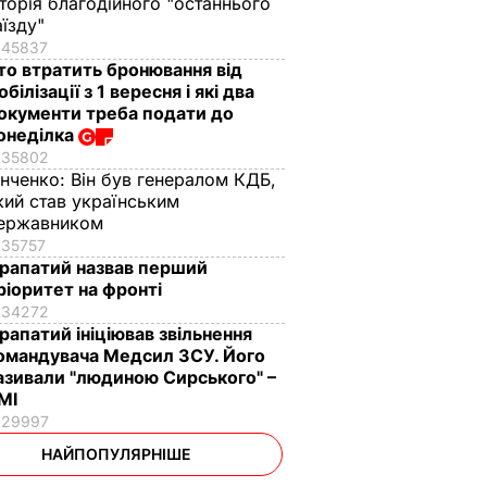
сторія благодійного "останнього
аїзду"
45837
то втратить бронювання від
обілізації з 1 вересня і які два
окументи треба подати до
онеділка
35802
інченко:
Він був генералом КДБ,
кий став українським
ержавником
35757
рапатий назвав перший
ріоритет на фронті
34272
рапатий ініціював звільнення
омандувача Медсил ЗСУ. Його
азивали "людиною Сирського" –
МІ
29997
НАЙПОПУЛЯРНІШЕ