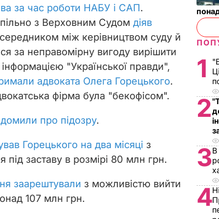
ва за час роботи НАБУ і САП
.
понад
спільно з Верховним Судом
діяв
осередником між керівництвом суду й
ПОП
ися за неправомірну вигоду вирішити
1
"
а інформацією "Української правди",
Ц
римали адвоката Олега Горецького
.
п
двокатська фірма була "бекофісом".
2
"
д
ідомили про підозру
.
і
з
вав Горецького на два місяці
з
3
В
 під заставу в розмірі 80 млн грн.
р
х
дня заарештували
з можливістю вийти
4
Н
понад 107 млн грн.
П
п