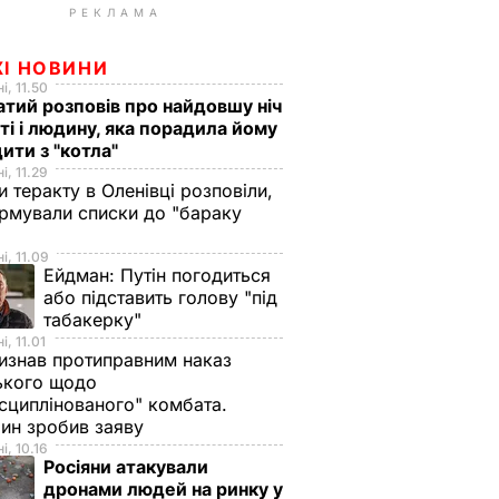
РЕКЛАМА
ЖІ НОВИНИ
і, 11.50
тий розповів про найдовшу ніч
ті і людину, яка порадила йому
ити з "котла"
і, 11.29
и теракту в Оленівці розповіли,
рмували списки до "бараку
і, 11.09
Ейдман:
Путін погодиться
або підставить голову "під
табакерку"
і, 11.01
изнав протиправним наказ
ького щодо
сциплінованого" комбата.
ин зробив заяву
і, 10.16
Росіяни атакували
дронами людей на ринку у