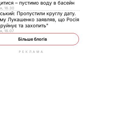
итися – пустимо воду в басейн
я, 16.30
ський:
Пропустили круглу дату.
ому Лукашенко заявляв, що Росія
зруйнує та захопить"
я, 16.07
Більше блогів
РЕКЛАМА