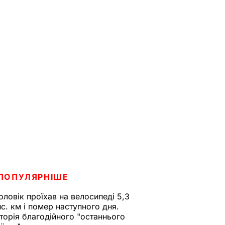
ПОПУЛЯРНІШЕ
оловік проїхав на велосипеді 5,3
ис. км і помер наступного дня.
сторія благодійного "останнього