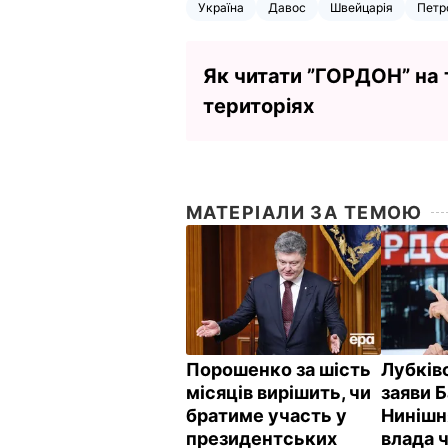
Україна
Давос
Швейцарія
Петр
Як читати ”ГОРДОН” на
територіях
МАТЕРІАЛИ ЗА ТЕМОЮ
Порошенко за шість
Лубків
місяців вирішить, чи
заяви 
братиме участь у
Нинішн
президентських
влада ч