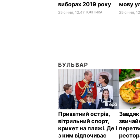
виборах 2019 року
мову у
25 січня, 12.47
ПОЛІТИКА
25 січня, 12
БУЛЬВАР
Приватний острів,
Завдяк
вітрильний спорт,
звичай
крикет на пляжі. Де і
перетв
з ким відпочиває
рестор