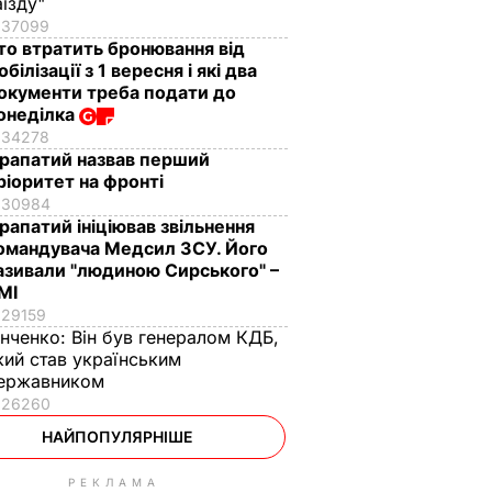
аїзду"
37099
то втратить бронювання від
обілізації з 1 вересня і які два
окументи треба подати до
онеділка
34278
рапатий назвав перший
ріоритет на фронті
30984
рапатий ініціював звільнення
омандувача Медсил ЗСУ. Його
азивали "людиною Сирського" –
МІ
29159
інченко:
Він був генералом КДБ,
кий став українським
ержавником
26260
НАЙПОПУЛЯРНІШЕ
РЕКЛАМА