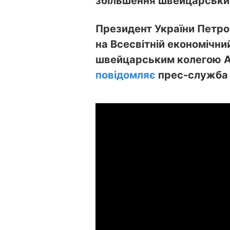
збільшення швейцарських 
Президент України Петро
на Всесвітній економічни
швейцарським колегою Ал
повідомляє
прес-служба 