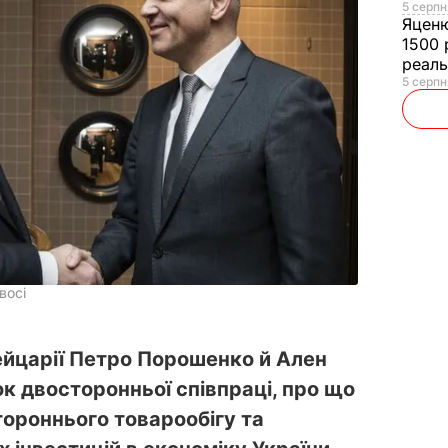
5 серпн
Яцен
1500 
реал
5 серпн
восі
ейцарії Петро Порошенко й Ален
к двосторонньої співпраці, про що
тороннього товарообігу та