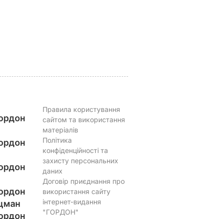
ю і в
відпочивають
"позриває"
ахоні
Чарльз III і його
5 серпня, 19.25
БУЛЬВАР
дружина Камілла
ВАР
5 серпня, 20.33
БУЛЬВАР
Правила користування
ордон
сайтом та використання
матеріалів
Політика
ордон
конфіденційності та
захисту персональних
ордон
даних
Договір приєднання про
ордон
використання сайту
інтернет-видання
цман
"ГОРДОН"
ордон