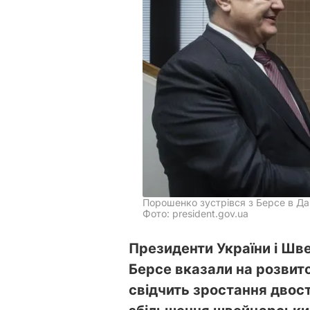
Порошенко зустрівся з Берсе в Да
Фото: president.gov.ua
Президенти України і Шв
Берсе вказали на розвито
свідчить зростання двос