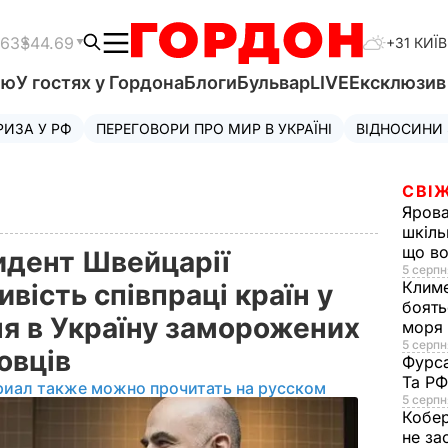
.63
$44.69
+31 КИЇВ
'ю
У гостях у Гордона
Блоги
Бульвар
LIVE
Ексклюзи
РИЗА У РФ
ПЕРЕГОВОРИ ПРО МИР В УКРАЇНІ
ВІДНОСИНИ
СВІЖ
Яров
шкіль
що во
идент Швейцарії
5 серпн
Клим
вість співпраці країн у
боять
ня в Україну заморожених
моря
5 серпня
довців
Фурс
Та Р
риал также можно прочитать на русском
5 серпн
Кобе
не за