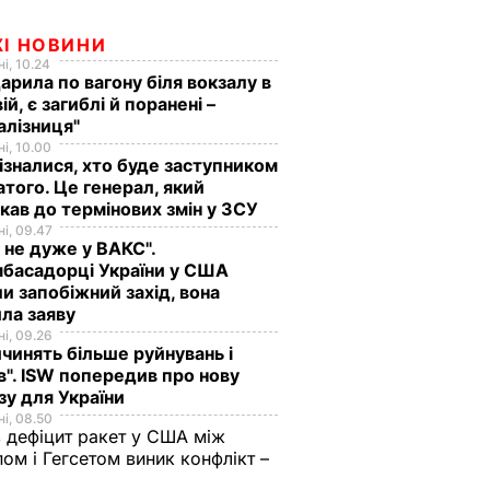
ЖІ НОВИНИ
і, 10.24
арила по вагону біля вокзалу в
ій, є загиблі й поранені –
алізниця"
і, 10.00
ізналися, хто буде заступником
того. Це генерал, який
кав до термінових змін у ЗСУ
і, 09.47
 не дуже у ВАКС".
басадорці України у США
и запобіжний захід, вона
ла заяву
і, 09.26
чинять більше руйнувань і
". ISW попередив про нову
зу для України
і, 08.50
 дефіцит ракет у США між
ом і Гегсетом виник конфлікт –