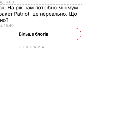
я, 16.00
юк:
На рік нам потрібно мінімум
ракет Patriot, це нереально. Що
ьно?
я, 15.40
Більше блогів
РЕКЛАМА