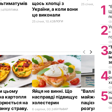
льтиматумів
щось хлопці з
25 січня, 10.33
ПОЛІТ
1
"
України, а коли вони
.14
ПОЛІТИКА
Ц
це виконали
п
25 січня, 10.43
БЛОГИ
2
У
–
г
3
"
д
і
з
4
В
р
х
и цьому
Яйця не винні. Що
"Валлійський
5
Н
на картопля
насправді підвищує
майже годину
з
орюється на
холестерин
пацієнтів,
ч
анну страву.
розгулюючи н
6 серпня, 00.24
БУЛЬВАР