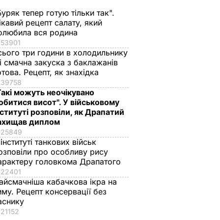
Європі. Відео
Мільйон-другий
ИКА
Буряк тепер готую тільки так".
доклав
25 січня, 10.26
ПОЛІТИКА
ікавий рецепт салату, який
Коломойський.
олюбила вся родина
Банальна зміна еліт
53901
але, на жаль, на
сього три години в холодильнику
 і смачна закуска з баклажанів
крові
отова. Рецепт, як знахідка
25 січня, 10.00
ПОДІЇ
39758
Такі можуть неочікувано
обитися висот". У військовому
нституті розповіли, як Драпатий
ахищав диплом
25849
 інституті танкових військ
озповіли про особливу рису
арактеру головкома Драпатого
22401
 упир"
"Саме там його
Названа найкраща
айсмачніша кабачкова ікра на
 лякав
відвідують члени
сіль для консерваці
иму. Рецепт консервації без
родини протягом
оберіть її – і кришки
аснику
21152
а даху
літа". Де
на банках не