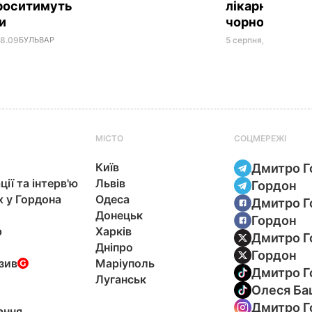
проситимуть
лікарні з косо
ки
чорному бал
08.09
БУЛЬВАР
5 серпня, 23.40
БУЛЬ
МІСТО
СОЦМЕРЕЖІ
Київ
Дмитро Г
ції та інтерв'ю
Львів
Гордон
х у Гордона
Одеса
Дмитро Г
Донецьк
Гордон
р
Харків
Дмитро Г
Дніпро
Гордон
зив
Маріуполь
Дмитро Г
Луганськ
Олеся Ба
Дмитро Г
ання