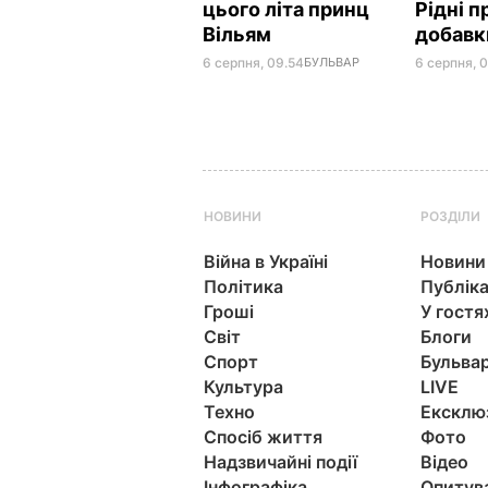
цього літа принц
Рідні 
Вільям
добав
6 серпня, 09.54
БУЛЬВАР
6 серпня, 
НОВИНИ
РОЗДІЛИ
Війна в Україні
Новини
Політика
Публіка
Гроші
У гостя
Світ
Блоги
Спорт
Бульва
Культура
LIVE
Техно
Ексклю
Спосіб життя
Фото
Надзвичайні події
Відео
Інфографіка
Опитув