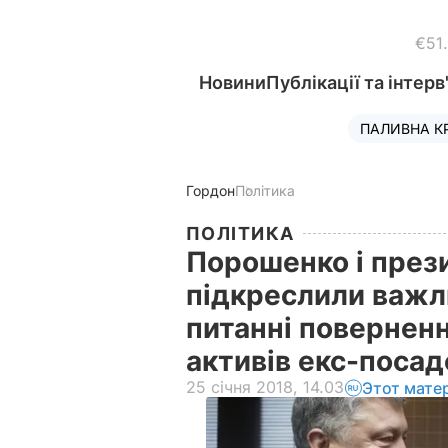
€51
Новини
Публікації та інтерв
ПАЛИВНА К
Гордон
Політика
ПОЛІТИКА
Порошенко і през
підкреслили важли
питанні повернен
активів екс-поса
25 січня 2018, 14.03
Этот мате