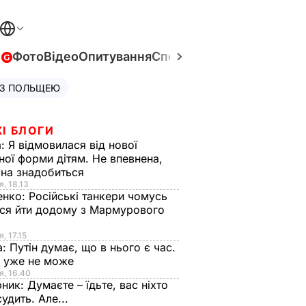
в
Фото
Відео
Опитування
Спецпроєкти
Війна в Укра
 З ПОЛЬЩЕЮ
І БЛОГИ
а:
Я відмовилася від нової
ної форми дітям. Не впевнена,
на знадобиться
я, 18.13
енко:
Російські танкери чомусь
ся йти додому з Мармурового
, 17.15
а:
Путін думає, що в нього є час.
Ф уже не може
я, 16.40
рник:
Думаєте – їдьте, вас ніхто
судить. Але...