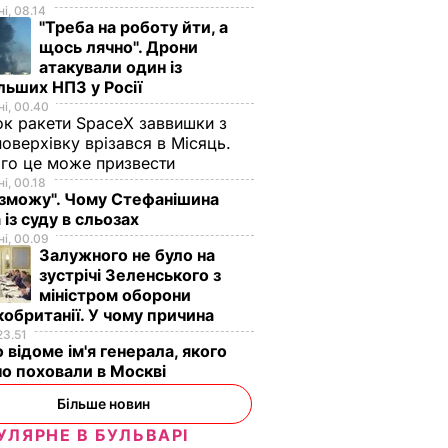
і, 08.14
"Треба на роботу йти, а
щось лячно". Дрони
атакували один із
льших НПЗ у Росії
і, 00.40
к ракети SpaceX заввишки з
поверхівку врізався в Місяць.
го це може призвести
і, 00.18
 зможу". Чому Стефанішина
 із суду в сльозах
і, 00.09
Залужного не було на
зустрічі Зеленського з
міністром оборони
обританії. У чому причина
23.51
 відоме ім'я генерала, якого
Фейкові
Порошенко у Давосі:
Корогодський:
о поховали в Москві
 є
Українська армія
Думаю, основна
Більше новин
ійської
стала однією з
дійова особа
УЛЯРНЕ В БУЛЬВАРІ
ни
найефективніших у
Майдану – Фірташ.