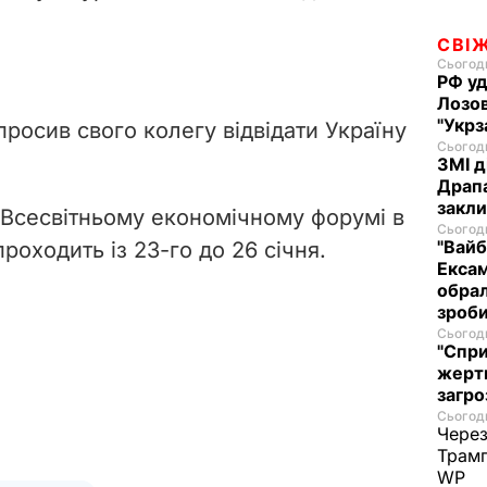
СВІ
Сьогодн
РФ уд
Лозов
"Укрз
росив свого колегу відвідати Україну
Сьогодн
ЗМІ д
Драпа
закли
 Всесвітньому економічному форумі в
Сьогодн
"Вайб
роходить із 23-го до 26 січня.
Ексам
обрал
зроби
Сьогодн
"Спри
жертв
загро
Сьогодн
Через
Трамп
WP