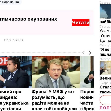
о Порошенко
Сьогодн
 тимчасово окупованих
найбі
Читати
Сьогодн
Уламо
п'яти
До чо
РЕКЛАМА
Сьогодн
"Я не
пішла
Сьогодн
Велик
Вчора, 
Стало
ський про
Фурса:
У МВФ уже
Порошенко: 
таємн
Байдена:
розуміють, що
новини у світі
я українська
радіти можна не
частиною рос
ПОП
ує тільки
коли тобі пообіцяли
гібридної вій