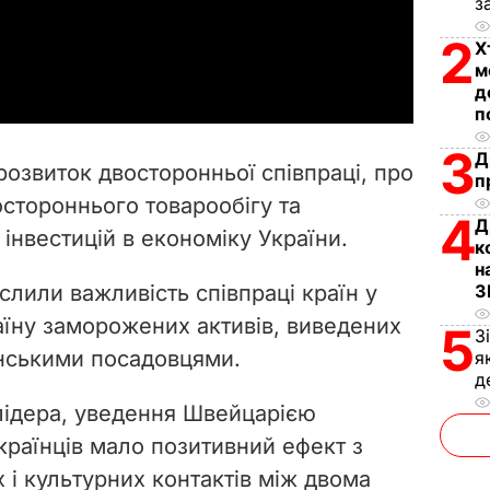
l
з
2
a
Х
м
y
д
п
V
3
Д
розвиток двосторонньої співпраці, про
п
i
остороннього товарообігу та
4
Д
інвестицій в економіку України.
d
к
н
e
лили важливість співпраці країн у
З
аїну заморожених активів, виведених
5
З
o
їнськими посадовцями.
я
д
лідера, уведення Швейцарією
країнців мало позитивний ефект з
 і культурних контактів між двома