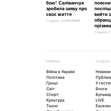
бою". Саліванчук
поясни
зробила заяву про
поспіш
своє життя
вийти 
обранц
7 серпня, 12.16
БУЛЬВАР
прізви
7 серпня, 1
НОВИНИ
РОЗДІЛИ
Війна в Україні
Новини
Політика
Публіка
Гроші
У гостя
Світ
Блоги
Спорт
Бульва
Культура
LIVE
Техно
Ексклю