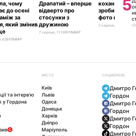
5
Д
ла, чому
Драпатий – вперше
кохана Непра
о
ає до осені
відверто про
зробили ром
н
заміж за
стосунки з
фото в ліфті 
с
я, який змінив
дружиною
7 серпня, 10.20
БУЛЬ
ще
7 серпня, 11.19
БУЛЬВАР
1.45
БУЛЬВАР
МІСТО
СОЦМЕРЕЖІ
Київ
Дмитро Г
ції та інтерв'ю
Львів
Гордон
х у Гордона
Одеса
Дмитро Г
Донецьк
Гордон
р
Харків
Дмитро Г
Дніпро
Гордон
зив
Маріуполь
Дмитро Г