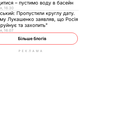
итися – пустимо воду в басейн
я, 16.30
ський:
Пропустили круглу дату.
ому Лукашенко заявляв, що Росія
зруйнує та захопить"
я, 16.07
Більше блогів
РЕКЛАМА