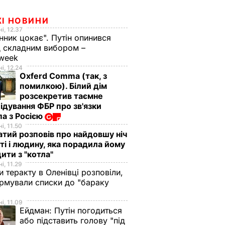
ЖІ НОВИНИ
і, 12.37
нник цокає". Путін опинився
 складним вибором –
week
і, 12.24
Oxferd Comma (так, з
помилкою). Білий дім
розсекретив таємне
ідування ФБР про зв'язки
а з Росією
і, 11.50
тий розповів про найдовшу ніч
ті і людину, яка порадила йому
ити з "котла"
і, 11.29
и теракту в Оленівці розповіли,
рмували списки до "бараку
і, 11.09
Ейдман:
Путін погодиться
або підставить голову "під