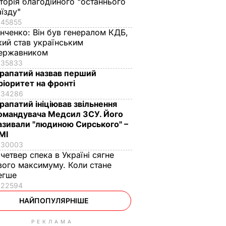
сторія благодійного "останнього
аїзду"
45855
інченко:
Він був генералом КДБ,
кий став українським
ержавником
35833
рапатий назвав перший
ріоритет на фронті
34286
рапатий ініціював звільнення
омандувача Медсил ЗСУ. Його
азивали "людиною Сирського" –
МІ
30003
 четвер спека в Україні сягне
вого максимуму. Коли стане
егше
22594
НАЙПОПУЛЯРНІШЕ
РЕКЛАМА