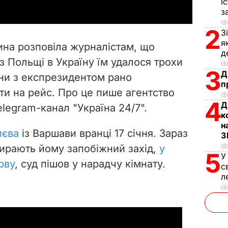
І
y
з
2
V
З
я
а розповіла журналістам, що
д
i
з Польщі в Україну їм удалося трохи
3
Д
они з експрезидентом рано
d
п
ти на рейс. Про це пише агентство
e
4
Д
legram-канал "Україна 24/7".
к
o
н
иєва
із Варшави вранці 17 січня.
Зараз
З
ирають йому запобіжний захід,
у
5
У
рву
, суд пішов у нарадчу кімнату.
с
л