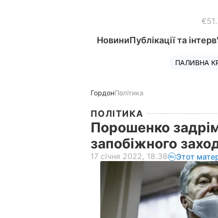
€51
Новини
Публікації та інтерв
ПАЛИВНА К
Гордон
Політика
ПОЛІТИКА
Порошенко задрім
запобіжного заход
17 січня 2022, 18.38
Этот мате