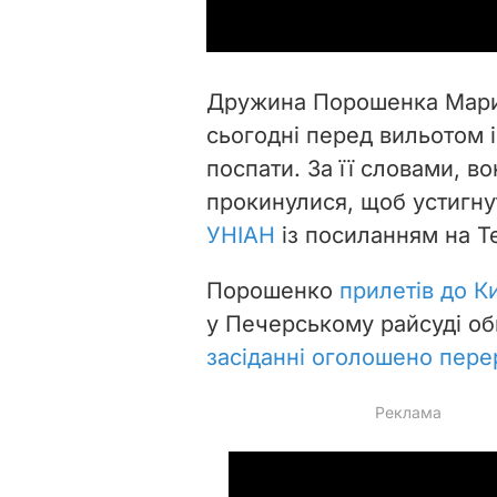
Дружина Порошенка Марин
сьогодні перед вильотом і
поспати. За її словами, в
прокинулися, щоб устигну
УНІАН
із посиланням на Te
Порошенко
прилетів до К
у Печерському райсуді об
засіданні оголошено пере