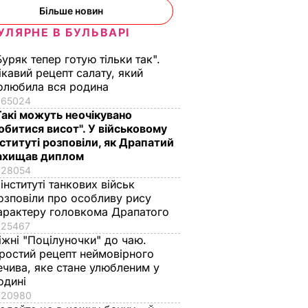
Більше новин
УЛЯРНЕ В БУЛЬВАРІ
Буряк тепер готую тільки так".
ікавий рецепт салату, який
олюбила вся родина
65024
Такі можуть неочікувано
обитися висот". У військовому
нституті розповіли, як Драпатий
ахищав диплом
28054
 інституті танкових військ
озповіли про особливу рису
арактеру головкома Драпатого
25467
іжні "Поцілуночки" до чаю.
ростий рецепт неймовірного
ечива, яке стане улюбленим у
одині
20980
 нова
П'ять хвилин – і
Уся родина