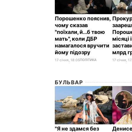
Порошенко пояснив,
Прокур
чому сказав
заареш
"поїхали, й...б твою
Пороше
мать", коли ДБР
місяці 
намагалося вручити
застави
йому підозру
млрд г
17 січня, 18.05
ПОЛІТИКА
17 січня, 17
БУЛЬВАР
"Я не здамся без
Денис