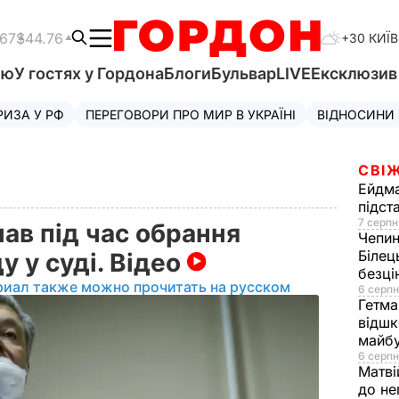
.67
$44.76
+30 КИЇВ
'ю
У гостях у Гордона
Блоги
Бульвар
LIVE
Ексклюзи
РИЗА У РФ
ПЕРЕГОВОРИ ПРО МИР В УКРАЇНІ
ВІДНОСИНИ
СВІЖ
Ейдм
підст
7 серпн
ав під час обрання
Чепи
Білец
у у суді. Відео
безц
риал также можно прочитать на русском
6 серпн
Гетма
відшк
майбу
6 серпн
Матві
до не