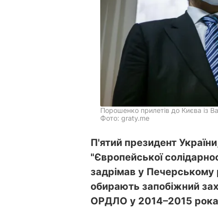
Порошенко прилетів до Києва із Ва
Фото: graty.me
П'ятий президент України
"Європейської солідарнос
задрімав у Печерському 
обирають запобіжний захі
ОРДЛО у 2014–2015 рока