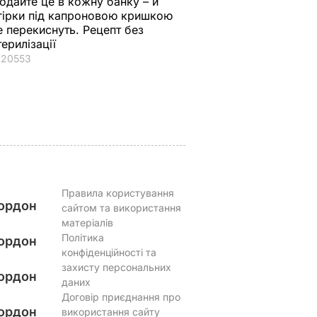
одайте це в кожну банку – й
вда
хрусткі гарячі
проситиме добавки
гірки під капроновою кришкою
античне
бутерброди з
а аромат стоятиме
е перекиснуть. Рецепт без
втрьох
тягучим сиром
на весь дім. Рецепт
терилізації
готові. Рецепт
оджахурі –
20553
ВАР
соковитої начинки
грузинської страви
7 серпня, 09.43
БУЛЬВАР
7 серпня, 09.27
БУЛЬВАР
Правила користування
ордон
сайтом та використання
матеріалів
Політика
ордон
конфіденційності та
захисту персональних
ордон
даних
Договір приєднання про
ордон
використання сайту