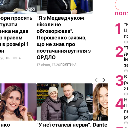
ПОП
ори просять
"Я з Медведчуком
1
тувати
ніколи не
"
Ц
нка на два
обговорював".
п
із правом
Порошенко заявив,
 в розмірі 1
що не знав про
2
"
рн
постачання вугілля з
д
ОРДЛО
.26
ПОЛІТИКА
і
з
17 січня, 17.20
ПОЛІТИКА
3
В
р
х
4
Н
П
п
р
енко
"У неї сталеві нерви".
Dantes і його