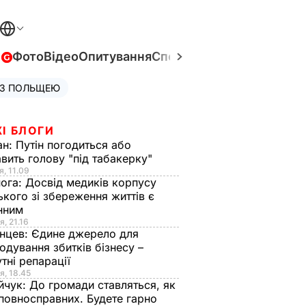
в
Фото
Відео
Опитування
Спецпроєкти
Війна в Укра
 З ПОЛЬЩЕЮ
І БЛОГИ
ан:
Путін погодиться або
авить голову "під табакерку"
я, 11.09
нога:
Досвід медиків корпусу
ького зі збереження життів є
інним
я, 21.16
нцев:
Єдине джерело для
одування збитків бізнесу –
тні репарації
я, 18.45
йчук:
До громади ставляться, як
повносправних. Будете гарно