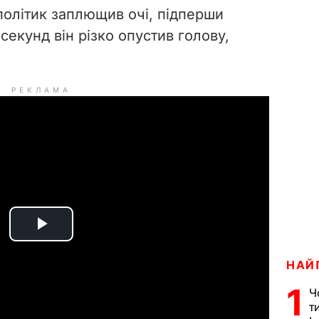
політик заплющив очі, підперши
секунд він різко опустив голову,
РЕКЛАМА
P
НАЙ
l
1
Ч
a
т