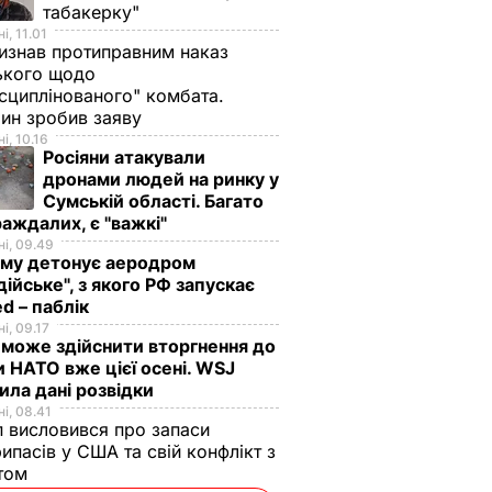
табакерку"
і, 11.01
изнав протиправним наказ
ького щодо
сциплінованого" комбата.
ин зробив заяву
і, 10.16
Росіяни атакували
дронами людей на ринку у
Сумській області. Багато
аждалих, є "важкі"
і, 09.49
иму детонує аеродром
дійське", з якого РФ запускає
d – паблік
і, 09.17
 може здійснити вторгнення до
и НАТО вже цієї осені. WSJ
ила дані розвідки
і, 08.41
 висловився про запаси
ипасів у США та свій конфлікт з
етом