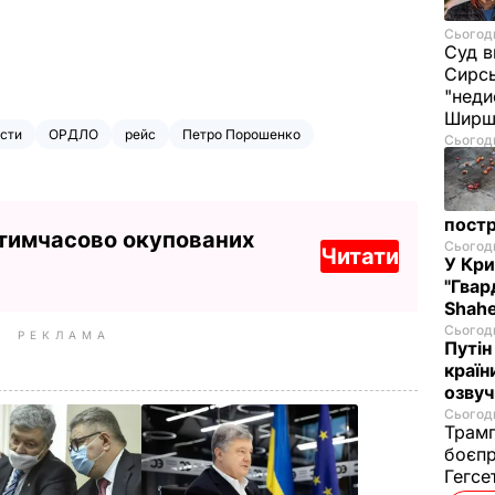
Сьогодн
Суд в
Сирс
"неди
Ширш
сти
ОРДЛО
рейс
Петро Порошенко
Сьогодн
постр
 тимчасово окупованих
Сьогодн
Читати
У Кр
"Гвар
Shahe
Сьогодн
РЕКЛАМА
Путін
країн
озвуч
Сьогодн
Трамп
боєпр
Гегс