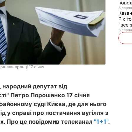
повод
6 серпн
Казан
Рік т
"все 
6 серпн
ршави вранці 17 січня
, народний депутат від
ті" Петро Порошенко 17 січня
районному суді Києва, де для нього
д у справі про постачання вугілля з
х. Про це повідомив телеканал
"1+1"
.