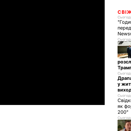
СВІ
Сьогодн
"Годи
перед
News
Сьогодн
розсл
Трамп
Сьогодн
Драпа
у жит
виход
Сьогодн
Свідк
як фо
200"
Сьогодн