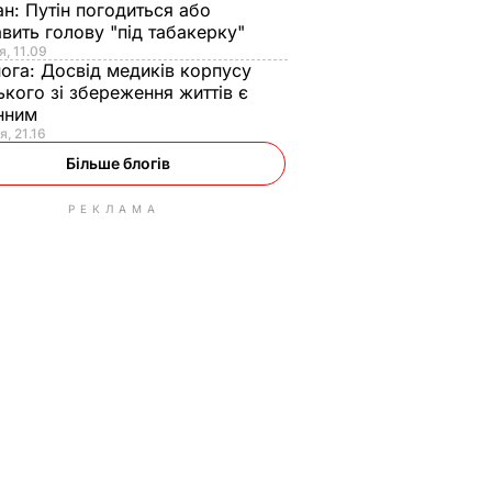
ан:
Путін погодиться або
авить голову "під табакерку"
я, 11.09
нога:
Досвід медиків корпусу
ького зі збереження життів є
інним
я, 21.16
Більше блогів
РЕКЛАМА