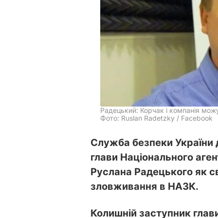
Радецький: Корчак і компанія мож
Фото: Ruslan Radetzky / Facebook
Служба безпеки України 
глави Національного аген
Руслана Радецького як св
зловживання в НАЗК.
Колишній заступник глави