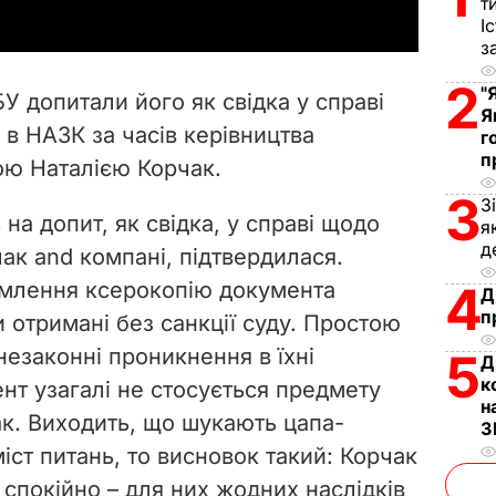
т
y
І
з
V
2
"
БУ допитали його як свідка у справі
Я
i
 в НАЗК за часів керівництва
г
п
ою Наталією Корчак.
d
3
З
e
на допит, як свідка, у справі щодо
я
д
к аnd компані, підтвердилася.
o
омлення ксерокопію документа
4
Д
п
 отримані без санкції суду. Простою
незаконні проникнення в їхні
5
Д
к
нт узагалі не стосується предмету
н
к. Виходить, що шукають цапа-
З
іст питань, то висновок такий: Корчак
спокійно – для них жодних наслідків