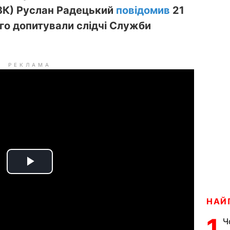
АЗК) Руслан Радецький
повідомив
21
го допитували слідчі Служби
РЕКЛАМА
P
l
НАЙ
a
1
Ч