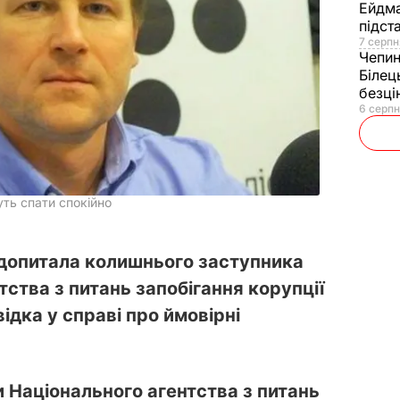
Ейдм
підст
7 серпн
Чепи
Білец
безц
6 серпн
уть спати спокійно
допитала колишнього заступника
тства з питань запобігання корупції
ідка у справі про ймовірні
 Національного агентства з питань