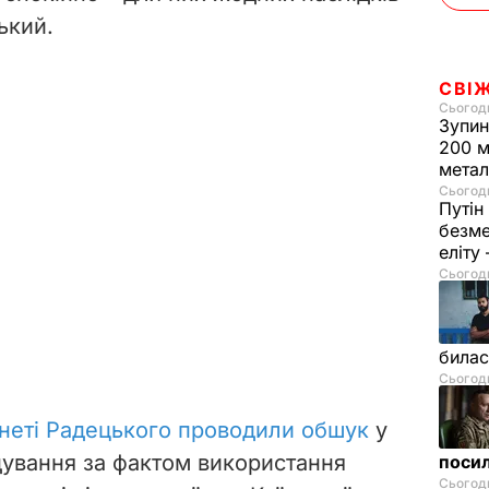
ький.
СВІ
Сьогодн
Зупин
200 м
метал
Сьогодн
Путін
безме
еліту
Сьогодн
билас
Сьогодн
бінеті Радецького проводили обшук
у
дування за фактом використання
посил
Сьогодн