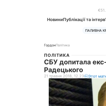
€51
Новини
Публікації та інтерв
ПАЛИВНА К
Гордон
Політика
ПОЛІТИКА
СБУ допитала екс
Радецького
21 травня 2018, 12.23
Этот мат