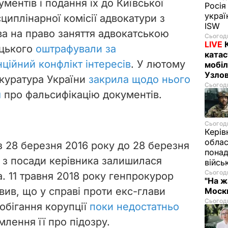
ментів і подання їх до
Київської
Росія
украї
сциплінарної комісії адвокатури
з
ISW
а на право заняття адвокатською
Сьогодн
LIVE
цького
оштрафували за
катас
ційний конфлікт інтересів
. У лютому
мобіл
Узлов
куратура України
закрила щодо нього
Сьогодн
я
про фальсифікацію документів.
Сьогодн
Керів
облас
 28 березня 2016 року до 28 березня
понад
и з посади керівника залишилася
війсь
Сьогодн
. 11 травня 2018 року генпрокурор
"На ж
вив, що у справі проти екс-глави
Москв
Сьогодн
обігання корупції
поки недостатньо
лення її про підозру.