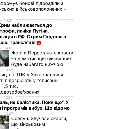
 формує бойові підрозділи з
нських військовополонених –
і, 14.21
Крим наближається до
трофи, паніка Путіна,
ізація в РФ. Стрим Гордона з
ою. Трансляція
і, 14.03
Жорін:
Перестаньте красти
– і демотивація військових
буде набагато нижчою
і, 13.52
ництво ТЦК у Закарпатській
ті підозрюють у "списанні"
 1,5 тис.
ковозобов'язаних
і, 13.19
аль, не балістика. Поки що". У
і прогримів вибух. Що відомо
і, 13.07
Совсун:
Звучали скарги,
що військовим