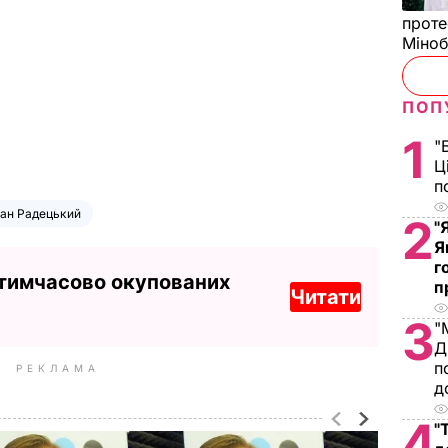
проте
Міно
ПОП
1
"
Ц
п
ан Радецький
2
"
Я
г
 тимчасово окупованих
п
Читати
3
"
Д
п
РЕКЛАМА
д
4
"