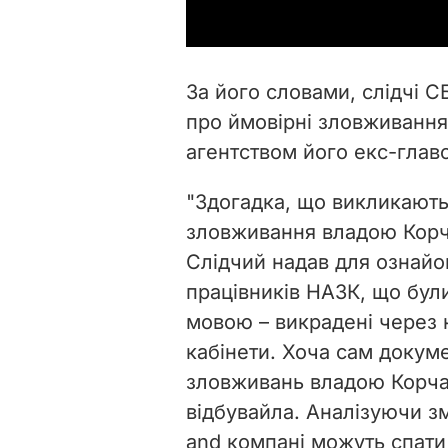
За його словами, слідчі С
про ймовірні зловживання
агентством його екс-глав
"Здогадка, що викликають 
зловживання владою Корча
Слідчий надав для ознай
працівників НАЗК, що були
мовою – викрадені через 
кабінети. Хоча сам докуме
зловживань владою Корча
відбувайла. Аналізуючи зм
аnd компані можуть спати 