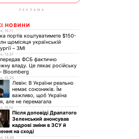
РЕКЛАМА
ЖІ НОВИНИ
і, 16.11
ка портів коштуватимете $150-
лн щомісяця українській
ургії – ЗМІ
і, 15.57
 передав ФСБ фактично
жну владу. Це лякає російську
 – Bloomberg
і, 15.25
Левін:
В України реально
немає союзників. Їм
важливо, щоб Україна
я, але не перемагала
і, 15.10
Після доповіді Драпатого
Зеленський анонсував
кадрові зміни в ЗСУ й
ення на сході
і, 14.50