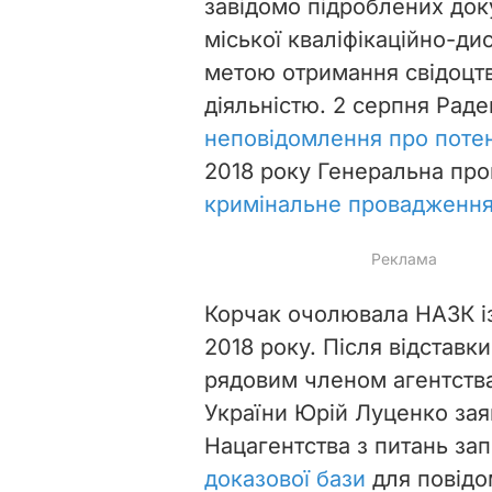
завідомо підроблених доку
міської кваліфікаційно-ди
метою отримання свідоцтв
діяльністю.
2 серпня Раде
неповідомлення про потен
2018 року Генеральна про
кримінальне провадженн
Корчак очолювала НАЗК із
2018 року. Після відставк
рядовим членом агентства
України Юрій Луценко зая
Нацагентства з питань зап
доказової бази
для повідом