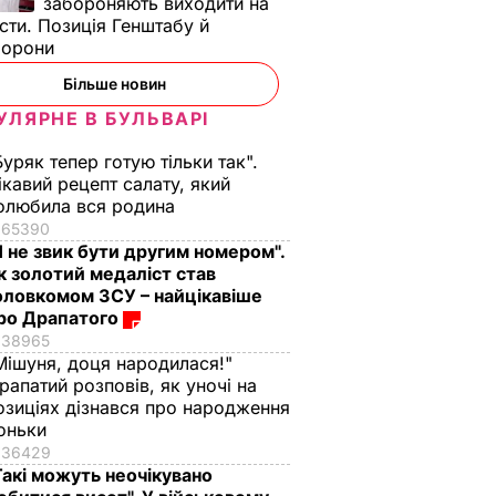
забороняють виходити на
сти. Позиція Генштабу й
борони
Більше новин
УЛЯРНЕ В БУЛЬВАРІ
Буряк тепер готую тільки так".
ікавий рецепт салату, який
олюбила вся родина
65390
Я не звик бути другим номером".
к золотий медаліст став
оловкомом ЗСУ – найцікавіше
ро Драпатого
38965
Мішуня, доця народилася!"
рапатий розповів, як уночі на
озиціях дізнався про народження
оньки
36429
Такі можуть неочікувано