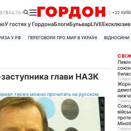
.67
$44.76
+32 КИЇВ
'ю
У гостях у Гордона
Блоги
Бульвар
LIVE
Ексклюзи
РИЗА У РФ
ПЕРЕГОВОРИ ПРО МИР В УКРАЇНІ
ВІДНОСИНИ
СВІЖ
Левін
союзн
билас
-заступника глави НАЗК
7 серпн
Жорі
демот
ериал также можно прочитать на русском
нижч
7 серпн
Совс
війсь
проте
Міно
7 серпн