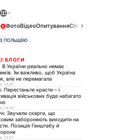
в
Фото
Відео
Опитування
Спецпроєкти
Війна в Укра
 З ПОЛЬЩЕЮ
І БЛОГИ
:
В України реально немає
иків. Їм важливо, щоб Україна
я, але не перемагала
я, 15.25
н:
Перестаньте красти – і
ивація військових буде набагато
ою
я, 14.03
ун:
Звучали скарги, що
ковим забороняють виходити на
сти. Позиція Генштабу й
борони
я, 13.07