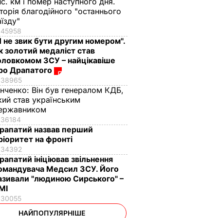
ис. км і помер наступного дня.
сторія благодійного "останнього
аїзду"
45958
Я не звик бути другим номером".
к золотий медаліст став
оловкомом ЗСУ – найцікавіше
ро Драпатого
38965
інченко:
Він був генералом КДБ,
кий став українським
ержавником
36184
рапатий назвав перший
ріоритет на фронті
34392
рапатий ініціював звільнення
омандувача Медсил ЗСУ. Його
азивали "людиною Сирського" –
МІ
30055
НАЙПОПУЛЯРНІШЕ