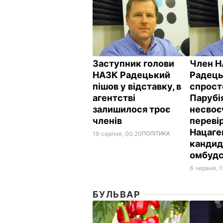
Заступник голови
Член 
НАЗК Радецький
Радец
пішов у відставку, в
спрост
агентстві
Парубі
залишилося троє
несвоє
членів
переві
Нацаге
19 серпня, 00.20
ПОЛІТИКА
кандид
омбуд
6 червня, 1
БУЛЬВАР