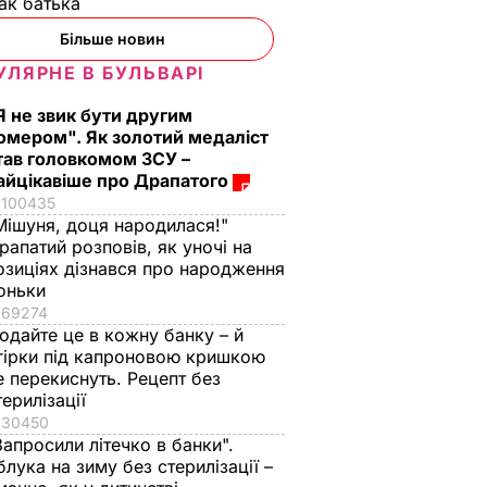
ак батька
Більше новин
УЛЯРНЕ В БУЛЬВАРІ
Я не звик бути другим
омером". Як золотий медаліст
тав головкомом ЗСУ –
айцікавіше про Драпатого
100435
Мішуня, доця народилася!"
рапатий розповів, як уночі на
озиціях дізнався про народження
оньки
69274
одайте це в кожну банку – й
гірки під капроновою кришкою
е перекиснуть. Рецепт без
терилізації
ені
"Хочеться там
"Що дивитеся?
30450
и,
землю цілувати".
Пишіть рецепт!"
Запросили літечко в банки".
Драпатий пригадав
Знамениті
блука на зиму без стерилізації –
акуска,
цитату із
херсонські