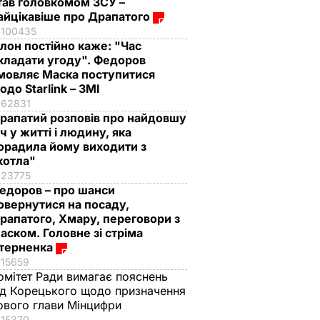
тав головкомом ЗСУ –
айцікавіше про Драпатого
100435
Ілон постійно каже: "Час
кладати угоду". Федоров
мовляє Маска поступитися
одо Starlink – ЗМІ
62831
рапатий розповів про найдовшу
іч у житті і людину, яка
орадила йому виходити з
котла"
23775
едоров – про шанси
овернутися на посаду,
рапатого, Хмару, переговори з
аском. Головне зі стріма
терненка
15659
омітет Ради вимагає пояснень
ід Корецького щодо призначення
ового глави Мінцифри
15370