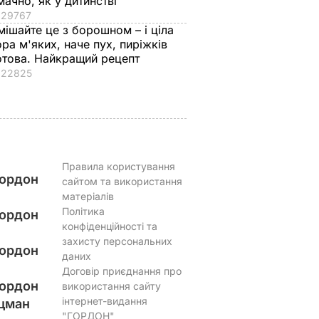
мачно, як у дитинстві
ешевше
радянського фільму
помідори, які можн
29767
про Україну
їсти вже на другий
мішайте це з борошном – і ціла
ора м'яких, наче пух, пиріжків
день
ЬВАР
9 серпня, 08.08
БУЛЬВАР
отова. Найкращий рецепт
8 серпня, 23.55
БУЛЬВАР
22825
Правила користування
ордон
сайтом та використання
матеріалів
Політика
ордон
конфіденційності та
захисту персональних
ордон
даних
Договір приєднання про
ордон
використання сайту
інтернет-видання
цман
"ГОРДОН"