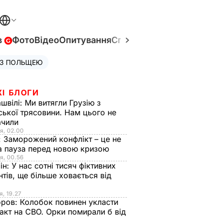
в
Фото
Відео
Опитування
Спецпроєкти
Війна в Укр
 З ПОЛЬЩЕЮ
ЖІ БЛОГИ
швілі:
Ми витягли Грузію з
ської трясовини. Нам цього не
ачили
я, 02.00
:
Заморожений конфлікт – це не
а пауза перед новою кризою
я, 00.56
ін:
У нас сотні тисяч фіктивних
нтів, ще більше ховається від
я, 19.27
оров:
Колобок повинен укласти
акт на СВО. Орки помирали б від