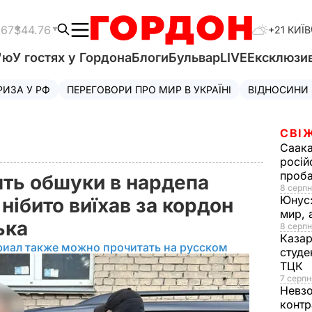
.67
$44.76
+21 КИЇВ
'ю
У гостях у Гордона
Блоги
Бульвар
LIVE
Ексклюзи
РИЗА У РФ
ПЕРЕГОВОРИ ПРО МИР В УКРАЇНІ
ВІДНОСИНИ
СВІ
Саака
росій
проб
ять обшуки в нардепа
8 серпн
Юнус
 нібито виїхав за кордон
мир, 
тька
8 серпн
Казар
риал также можно прочитать на русском
студе
ТЦК
7 серпн
Невз
контр