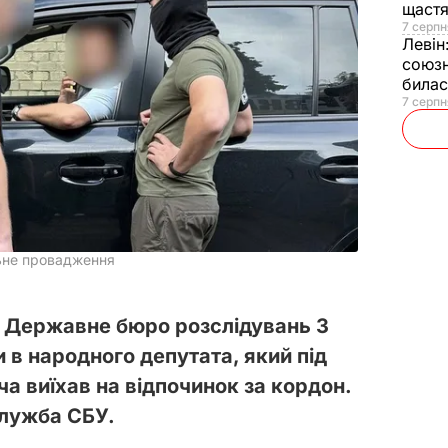
щаст
7 серпн
Левін
союзн
билас
7 серпн
ьне провадження
і Державне бюро розслідувань 3
в народного депутата, який під
а виїхав на відпочинок за кордон.
лужба СБУ.