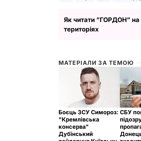
Як читати ”ГОРДОН” на
територіях
МАТЕРІАЛИ ЗА ТЕМОЮ
Боєць ЗСУ Симороз:
СБУ по
"Кремлівська
підозр
консерва"
пропаг
Дубінський
Донець