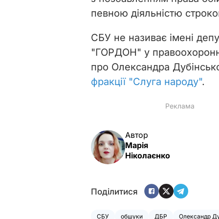
певною діяльністю строком
СБУ не називає імені деп
"ГОРДОН" у правоохоронн
про Олександра Дубінсько
фракції "Слуга народу"
.
Автор
Марія
Ніколаєнко
Поділитися
СБУ
обшуки
ДБР
Олександр Д