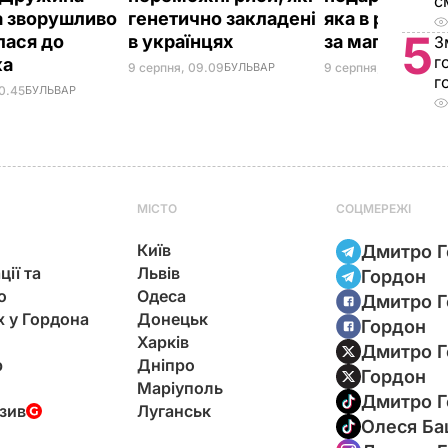
с
 зворушливо
генетично закладені
яка в рази д
5
лася до
в українцях
за магазинну
З
г
ка
9 серпня, 09.09
БУЛЬВАР
9 серпня, 08.39
БУЛ
г
10.45
БУЛЬВАР
МІСТО
СОЦМЕРЕЖІ
Київ
Дмитро Г
ції та
Львів
Гордон
ю
Одеса
Дмитро Г
х у Гордона
Донецьк
Гордон
Харків
Дмитро Г
р
Дніпро
Гордон
Маріуполь
Дмитро Г
зив
Луганськ
Олеся Ба