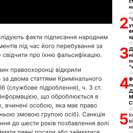
с
a
н
y
2
"
у
V
в
слідують факти підписання народним
щ
i
ентів під час його перебування за
3
Д
свідчити про їхню фальсифікацію.
н
d
п
"
e
авин правоохоронці відкрили
4
 за двома статтями Кримінального
Ф
o
п
366 (службове підроблення), ч. 3 ст.
Д
з інформацією, що оброблюється в
М
С
, вчинені особою, яка має право
5
дньою змовою групою осіб). Санкція
К
в
ння до шести років позбавлення волі
н
ймати певні посади або займатися