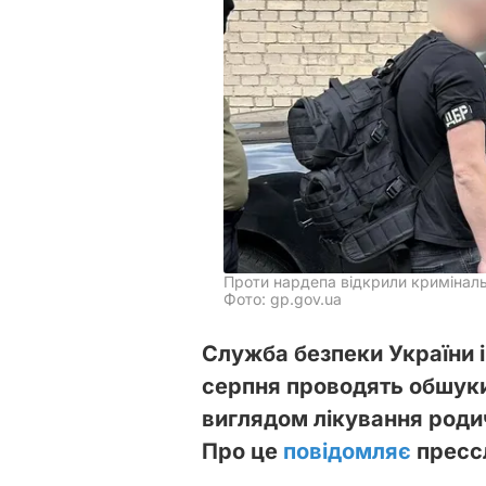
Проти нардепа відкрили кримінал
Фото: gp.gov.ua
Служба безпеки України 
серпня проводять обшуки 
виглядом лікування родич
Про це
повідомляє
пресс