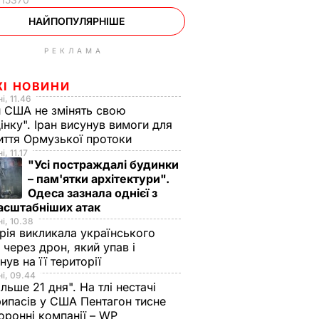
НАЙПОПУЛЯРНІШЕ
РЕКЛАМА
ЖІ НОВИНИ
і, 11.46
 США не змінять свою
інку". Іран висунув вимоги для
иття Ормузької протоки
, 11.17
"Усі постраждалі будинки
– пам'ятки архітектури".
Одеса зазнала однієї з
асштабніших атак
і, 10.38
рія викликала українського
 через дрон, який упав і
нув на її території
і, 09.44
ільше 21 дня". На тлі нестачі
ипасів у США Пентагон тисне
оронні компанії – WP