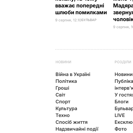
вважає попередні
Мадяра
шлюби помилками
зверну
чолові
9 серпня, 12.10
БУЛЬВАР
9 серпня, 
НОВИНИ
РОЗДІЛИ
Війна в Україні
Новини
Політика
Публіка
Гроші
інтерв'
Світ
У гостя
Спорт
Блоги
Культура
Бульва
Техно
LIVE
Спосіб життя
Ексклю
Надзвичайні події
Фото