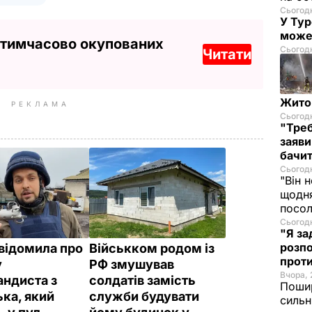
Сьогодн
У Тур
може
 тимчасово окупованих
Сьогодн
Читати
Житом
РЕКЛАМА
Сьогодн
"Треб
заяви
бачит
Сьогодн
"Він 
щодня
посол
Сьогодн
"Я за
розпо
відомила про
Військком родом із
проти
у
РФ змушував
Вчора, 
андиста з
солдатів замість
Пошир
ка, який
служби будувати
сильн