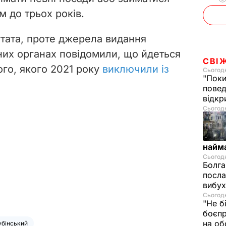
 до трьох років.
утата, проте джерела видання
их органах повідомили, що йдеться
СВІ
го, якого 2021 року
виключили із
Сьогодн
"Поки
повед
відкр
Сьогодні
найм
Сьогодн
Болга
посла
вибух
Сьогодн
"Не б
боєпр
на об
убінський