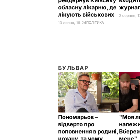
рейдернув Київську
входит
обласну лікарню, де
журнал
лікують військових
2 серпня, 1
13 липня, 16.24
ПОЛІТИКА
БУЛЬВАР
Пономарьов –
"Моя л
відверто про
належи
поповнення в родині,
Вбереж
кохану, та чому
мене".