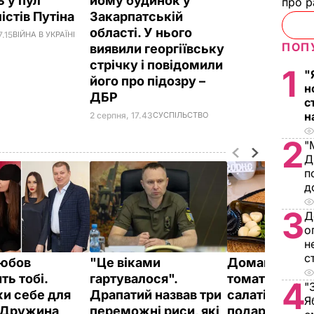
ь у пул
йому будинок у
про р
істів Путіна
Закарпатській
області. У нього
7.15
ВІЙНА В УКРАЇНІ
ПОП
виявили георгіївську
стрічку і повідомили
1
"
його про підозру –
н
ДБР
с
н
2 серпня, 17.43
СУСПІЛЬСТВО
2
"
Д
п
д
3
Д
о
н
с
юбов
"Це віками
Домашні в’ял
ть тобі.
гартувалося".
томати до піц
4
"
и себе для
Драпатий назвав три
салатів і на
Я
 Дружина
переможні риси, які
подарунок. З