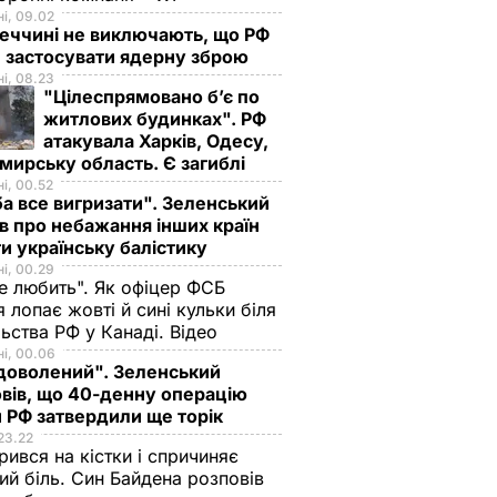
і, 09.02
еччині не виключають, що РФ
 застосувати ядерну зброю
і, 08.23
"Цілеспрямовано бʼє по
житлових будинках". РФ
атакувала Харків, Одесу,
ирську область. Є загиблі
і, 00.52
а все вигризати". Зеленський
в про небажання інших країн
и українську балістику
і, 00.29
не любить". Як офіцер ФСБ
 лопає жовті й сині кульки біля
ьства РФ у Канаді. Відео
і, 00.06
доволений". Зеленський
вів, що 40-денну операцію
 РФ затвердили ще торік
23.22
ився на кістки і спричиняє
ий біль. Син Байдена розповів