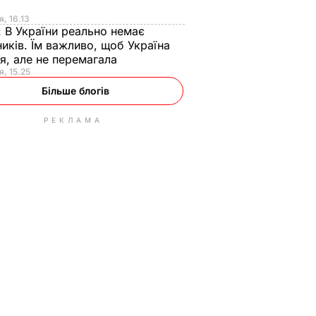
я
я, 16.13
:
В України реально немає
иків. Їм важливо, щоб Україна
я, але не перемагала
я, 15.25
Більше блогів
РЕКЛАМА