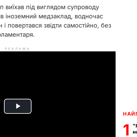
п виїхав під виглядом супроводу
я в іноземний медзаклад, водночас
 і повертався звідти самостійно, без
рламентаря.
РЕКЛАМА
P
НАЙ
1
l
"
н