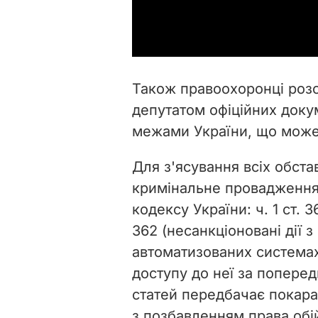
Також правоохоронці роз
депутатом офіційних докум
межами України, що може 
Для з'ясування всіх обст
кримінальне провадження
кодексу України: ч. 1 ст. 
362 (несанкціоновані дії 
автоматизованих системах
доступу до неї за попере
статей передбачає покара
з позбавленням права обі