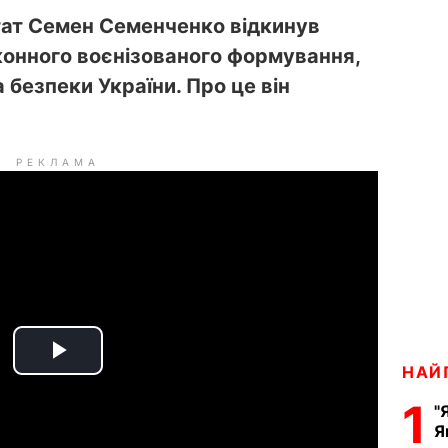
тат Семен Семенченко відкинув
конного воєнізованого формування,
безпеки України. Про це він
РЕКЛАМА
P
НАЙ
1
"
l
Я