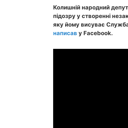
Колишній народний депу
підозру у створенні неза
яку йому висуває Служба 
написав
у Facebook.