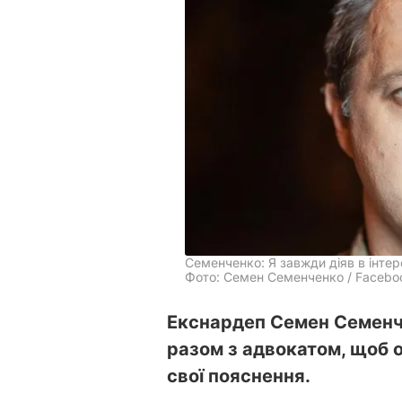
Семенченко: Я завжди діяв в інтер
Фото: Семен Семенченко / Facebo
Екснардеп Семен Семенче
разом з адвокатом, щоб о
свої пояснення.