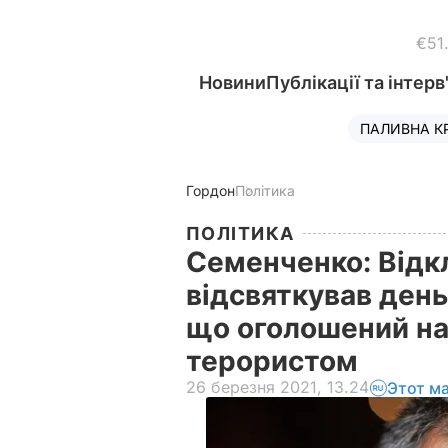
€51
Новини
Публікації та інтерв
ПАЛИВНА К
Гордон
Політика
ПОЛІТИКА
Семенченко: Відк
відсвяткував день
що оголошений н
терористом
26 березня 2021, 13.24
Этот м