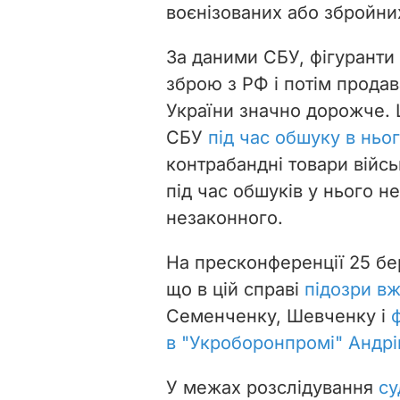
воєнізованих або збройни
За даними СБУ, фігуранти
зброю з РФ і потім прода
України значно дорожче.
Ш
СБУ
під час обшуку в ньо
контрабандні товари війсь
під час обшуків у нього н
незаконного.
На пресконференції 25 бе
що в цій справі
підозри в
Семенченку, Шевченку і
в "Укроборонпромі" Андрі
У межах розслідування
су