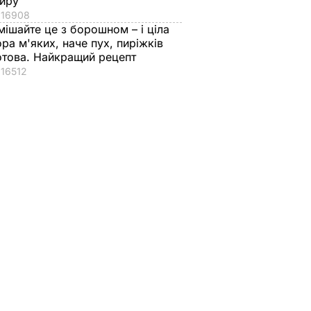
иру
16908
мішайте це з борошном – і ціла
ора м'яких, наче пух, пиріжків
отова. Найкращий рецепт
16512