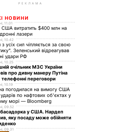
РЕКЛАМА
ЖІ НОВИНИ
і, 11.01
 США витратить $400 млн на
дронні лазери
і, 10.42
н з усіх сил чіпляється за свою
тику". Зеленський відреагував
чні удари РФ
і, 10.25
ній очільник МЗС України
вів про дивну манеру Путіна
 телефонні переговори
і, 10.19
на погодилася на вимогу США
ударів по нафтових об'єктах у
ому морі — Bloomberg
і, 09.52
мбасадорка у США. Нардеп
ив, яку посаду може обійняти
иденко
і, 09.31