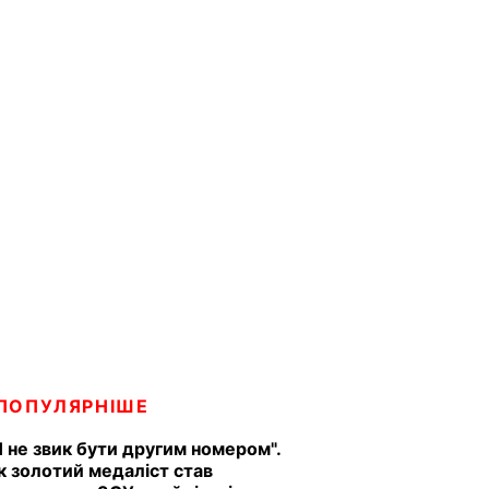
ПОПУЛЯРНІШЕ
Я не звик бути другим номером".
к золотий медаліст став