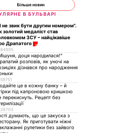
Більше новин
УЛЯРНЕ В БУЛЬВАРІ
Я не звик бути другим номером".
к золотий медаліст став
оловкомом ЗСУ – найцікавіше
ро Драпатого
84995
Мішуня, доця народилася!"
рапатий розповів, як уночі на
озиціях дізнався про народження
оньки
59751
одайте це в кожну банку – й
гірки під капроновою кришкою
е перекиснуть. Рецепт без
терилізації
26703
ості думають, що це закуска з
есторану. Як приготувати ніжні
аклажанні рулетики без зайвого