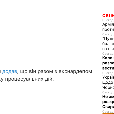
СВІ
Сьогодн
Армія
проти
Сьогодн
"Путі
баліс
на ні
Сьогодн
Колиш
розпо
вести
ш
додав
, що він разом з екснардепом
Сьогодн
Украї
ку процесуальних дій.
щодо 
Чорн
Сьогодн
Не а
розкр
Свир
Сьогодн