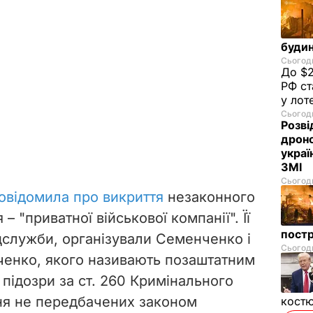
будин
Сьогодн
До $2
РФ ст
у лот
Сьогодн
Розві
дроно
украї
ЗМІ
Сьогодн
овідомила про викриття
незаконного
 "приватної військової компанії". Її
пост
ецслужби, організували Семенченко і
Сьогодн
ченко, якого називають позаштатним
підозри за ст. 260 Кримінального
ня не передбачених законом
костю