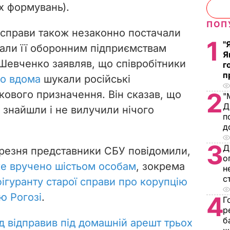
х формувань).
ПОП
 справи також незаконно постачали
1
"
вали її оборонним підприємствам
Я
евченко заявляв, що співробітники
г
п
го вдома
шукали російські
2
кового призначення. Він сказав, що
"
Д
е знайшли і не вилучили нічого
п
д
3
Д
резня представники СБУ повідомили,
о
же вручено шістьом особам
, зокрема
н
с
фігуранту старої справи про корупцію
ю Рогозі
.
4
Г
р
б
д відправив під домашній арешт трьох