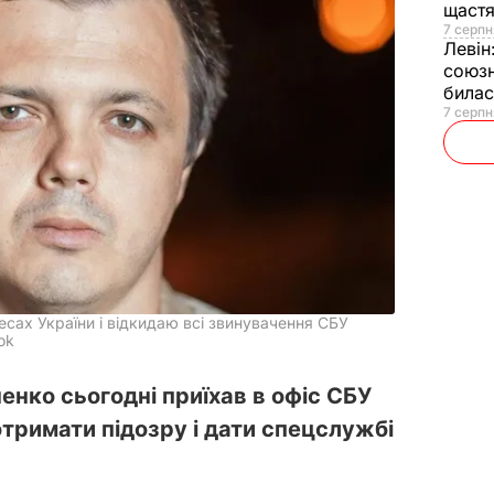
щаст
7 серпн
Левін
союзн
билас
7 серпн
есах України і відкидаю всі звинувачення СБУ
ok
нко сьогодні приїхав в офіс СБУ
тримати підозру і дати спецслужбі