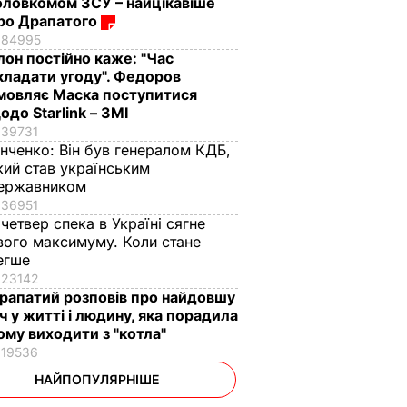
оловкомом ЗСУ – найцікавіше
ро Драпатого
84995
Ілон постійно каже: "Час
кладати угоду". Федоров
мовляє Маска поступитися
одо Starlink – ЗМІ
39731
інченко:
Він був генералом КДБ,
кий став українським
ержавником
36951
 четвер спека в Україні сягне
вого максимуму. Коли стане
егше
23142
рапатий розповів про найдовшу
іч у житті і людину, яка порадила
ому виходити з "котла"
19536
НАЙПОПУЛЯРНІШЕ