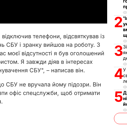
г
a
п
y
2
"
у
V
в
щ
, відключив телефони, відсвяткував із
i
 СБУ і зранку вийшов на роботу. З
3
З
я
ас моєї відсутності я був оголошений
d
д
стом. Я завжди діяв в інтересах
e
4
нувачення СБУ", – написав він.
У
с
o
л
 СБУ не вручала йому підозри. Він
5
дати офіс спецслужби, щоб отримати
Д
н
.
й