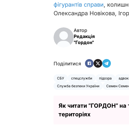
фігурантів справи
, колишн
Олександра Новікова, Іго
Автор
Редакція
"Гордон"
Поділитися
СБУ
спецслужби
підозра
адвок
Служба безпеки України
Семен Семе
Як читати ”ГОРДОН” на
територіях