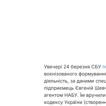
Увечері 24 березня СБУ
п
воєнізованого формування –
діяльність, за даними сп
підприємець Євгеній Шев
агентом НАБУ. Їм вручили 
кодексу України (створен