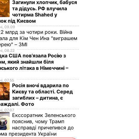
Загинули хлопчик, бабуся
та дідусь. РФ влучила
чотирма Shahed у
ок під Києвом
і, 09.09
2 млрд за чотири роки. Війна
ала для Кім Чен Ина "виграшем
ерею" – ЗМІ
і, 08.22
дка США пов’язала Росію з
м, який знайшли біля
нського літака в Німеччині –
і, 07.55
Росія вночі вдарила по
Києву та області. Серед
загиблих – дитина, є
раждалі. Фото
і, 07.07
Екссоратник Зеленського
пояснив, чому Трамп
насправді причепився до
ма президента України