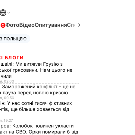
в
Фото
Відео
Опитування
Спецпроєкти
Війна в Укра
 З ПОЛЬЩЕЮ
І БЛОГИ
швілі:
Ми витягли Грузію з
ської трясовини. Нам цього не
ачили
я, 02.00
:
Заморожений конфлікт – це не
а пауза перед новою кризою
я, 00.56
ін:
У нас сотні тисяч фіктивних
нтів, ще більше ховається від
я, 19.27
оров:
Колобок повинен укласти
акт на СВО. Орки помирали б від