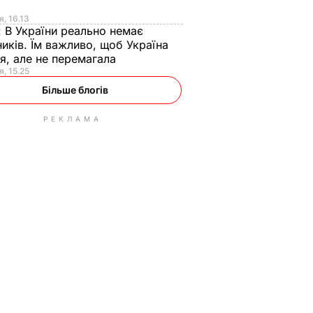
я
я, 16.13
:
В України реально немає
иків. Їм важливо, щоб Україна
я, але не перемагала
я, 15.25
Більше блогів
РЕКЛАМА