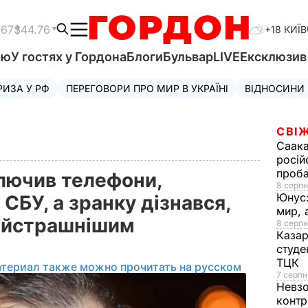
.67
$44.76
+18 КИЇВ
'ю
У гостях у Гордона
Блоги
Бульвар
LIVE
Ексклюзи
РИЗА У РФ
ПЕРЕГОВОРИ ПРО МИР В УКРАЇНІ
ВІДНОСИНИ
СВІЖ
Саака
росій
проб
лючив телефони,
8 серпн
Юнус
 СБУ, а зранку дізнався,
мир, 
айстрашнішим
8 серпн
Казар
студе
ТЦК
атериал также можно прочитать на русском
7 серпн
Невз
контр